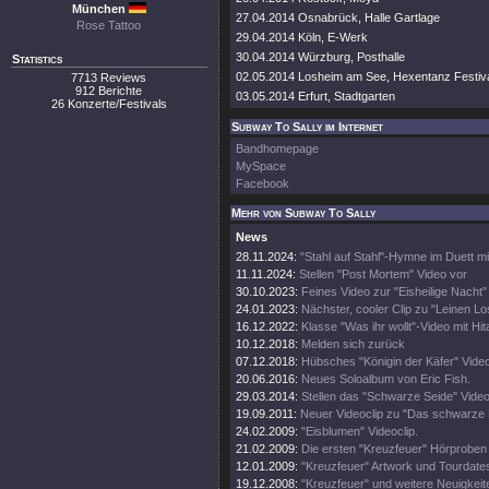
München
27.04.2014 Osnabrück, Halle Gartlage
Rose Tattoo
29.04.2014 Köln, E-Werk
30.04.2014 Würzburg, Posthalle
Statistics
02.05.2014 Losheim am See, Hexentanz Festiv
7713 Reviews
912 Berichte
03.05.2014 Erfurt, Stadtgarten
26 Konzerte/Festivals
Subway To Sally im Internet
Bandhomepage
MySpace
Facebook
Mehr von Subway To Sally
News
28.11.2024:
"Stahl auf Stahl"-Hymne im Duett m
11.11.2024:
Stellen "Post Mortem" Video vor
30.10.2023:
Feines Video zur "Eisheilige Nacht"
24.01.2023:
Nächster, cooler Clip zu "Leinen Lo
16.12.2022:
Klasse "Was ihr wollt"-Video mit Hi
10.12.2018:
Melden sich zurück
07.12.2018:
Hübsches "Königin der Käfer" Vide
20.06.2016:
Neues Soloalbum von Eric Fish.
29.03.2014:
Stellen das "Schwarze Seide" Video
19.09.2011:
Neuer Videoclip zu "Das schwarze 
24.02.2009:
"Eisblumen" Videoclip.
21.02.2009:
Die ersten "Kreuzfeuer" Hörproben 
12.01.2009:
"Kreuzfeuer" Artwork und Tourdate
19.12.2008:
"Kreuzfeuer" und weitere Neuigkeit