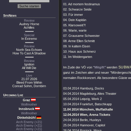
01. Ad mortem festinamus
02. Schwarze Seide
03. Für immer
SiteNews
04. Dein Kapitän
Review
Audrey Horne
05. Klarsoweit?!
Achilles
06. Warte, warte
Special
07. Grausame Schwester
In Extremo
08. Arme Ellen Schmitt
Review
09. In kaltem Eisen
North Sea Echoes
10. Haus aus Schmerz
How To Cast A Shadow
11. Im Weidengarten
Review
Ignition
SUBWA
Im Zude der VÖ von
"Mitgift"
werden
All Will Die
ganz im Zeichen alter und neuer
"Mördergeschi
Live
normalen Rockkonzert. Als besondere Gäste 
21.07.2026
Bleed From Within
Conrad Sohm, Dornbirn
03.04.2014 Hamburg, Docks
04.04.2014 Magdeburg, Altes Theater
Upcoming Live
05.04.2014 Leipzig, Werk 2
Graz
10.04.2014 Frankfurt, Batschkapp
Wolfmother
Innsbruck
11.04 2014 München, Muffathalle
Wolfmother
12.04.2014 Wien, Arena Tickets
Dinkelsbühl
24.04.2014 Berlin, Huxleys
Arch Enemy (+21)
25.04.2014 Hannover, Capitol
Arch Enemy (+21)
Arch Enemy (+21)
26.04.2014 Rostock, Moya