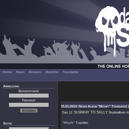
Home
News
Reviews
Berichte
Tourdaten
Anmeldung
Benutzername
Passwort
31.01.2014: Neues Album "Mitgift" Tourdates! 
SUBWAY TO SALLY
Das 12.
Studioalbum mi
"Mitgift"
Tracklist:
Suche