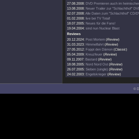
27.08.2008:
DVD Premieren auch im heimischen
13.08.2008:
Neuer Trailer zur "Schlachthof" DVD
02.07.2008:
Alle Daten zum "Schlachthof" CD/
01.02.2008:
live bei TV Total!
18.07.2005:
Neues für die Fans!
19.04.2004:
sind nun Nuclear Blast
Reviews
20.12.2024:
Post Mortem
(
Review
)
31.03.2023:
Himmelfahrt
(
Review
)
27.05.2012:
Foppt den Dämon
(
Classic
)
05.04.2009:
Kreuzfeuer
(
Review
)
09.11.2007:
Bastard
(
Review
)
18.08.2005:
Nord Nord Ost
(
Review
)
26.07.2005:
Sieben (single)
(
Review
)
24.02.2003:
Engelskrieger
(
Review
)
© D