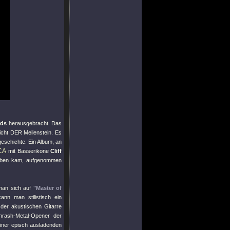
rds
herausgebracht. Das
icht DER Meilenstein. Es
eschichte. Ein Album, an
CA
mit Basserikone
Cliff
Leben kam, aufgenommen
 man sich auf
"Master of
nn man stilistisch ein
der akustischen Gitarre
hrash-Metal-Opener der
einer episch ausladenden