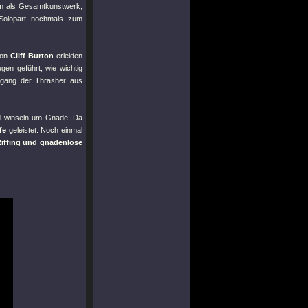
um als Gesamtkunstwerk,
Solopart nochmals zum
von
Cliff Burton
erleiden
gen geführt, wie wichtig
egang der Thrasher aus
nd winseln um Gnade. Da
fe
geleistet. Noch einmal
Riffing und gnadenlose