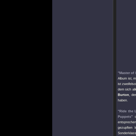
"Master of
Album ist, 
ist zweifels
dem sich al
Burton
, de
haben.
"Ride the 
Puppets"
d
entspreche
gezupften 
Sonderklas