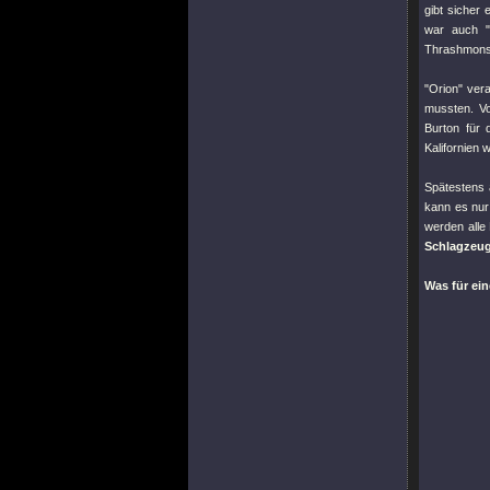
gibt sicher
war auch
Thrashmonst
"Orion"
veran
mussten. Vo
Burton für
Kalifornien w
Spätestens 
kann es nur
werden alle 
Schlagzeuga
Was für ein