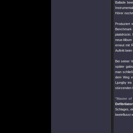
Ballade bee
Instrumenta
Hörer nochm
Produziert
Benchmark s
plattdrückt.
neue Album 
erneut mit 
Auftritt beim
Bei seiner 
später gabs
man schließ
dem Weg vo
Ljungby ins
stürzenden 
"Master of
Defibrilator
Schlages, e
beeinflusst