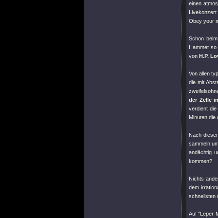
einen atmos
Livekonzert
Obey your m
Schon beim
Hammet so u
von
H.P. Lo
Von allen ty
die mit Abst
zweifelsohne
der Zelle 
verdient di
Minuten die 
Nach dieser
sammeln um 
andächtig 
kommen?
Nichts ande
dem irratio
schnellsten
Auf
"Leper 