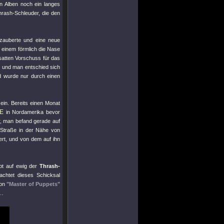
en Alben noch ein langes
hrash-Schleuder, die den
nzauberte und eine neue
einem förmlich die Nase
satten Vorschuss für das
 und man entschied sich
d wurde nur durch einen
ein. Bereits einen Monat
E
in Nordamerika bevor
, man befand gerade auf
 Straße in der Nähe von
ert, und von dem auf ihn
eibt auf ewig der
Thrash-
chtet dieses Schicksal
von
"Master of Puppets"
 …