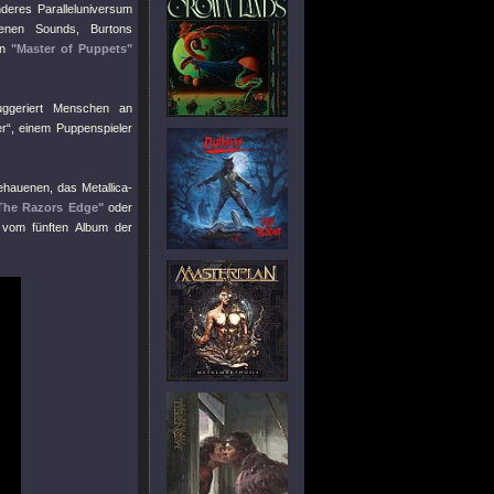
nderes Paralleluniversum
kenen Sounds, Burtons
on
"Master of Puppets"
uggeriert Menschen an
r“, einem Puppenspieler
hauenen, das Metallica-
The Razors Edge"
oder
h vom fünften Album der