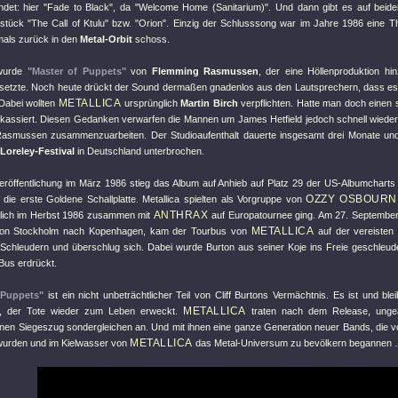
ndet: hier
"Fade to Black"
, da
"Welcome Home (Sanitarium)"
. Und dann gibt es auf beid
lstück
"The Call of Ktulu"
bzw.
"Orion"
. Einzig der Schlusssong war im Jahre 1986 eine T
als zurück in den
Metal-Orbit
schoss.
 wurde
"Master of Puppets"
von
Flemming Rasmussen
, der eine Höllenproduktion hi
etzte. Noch heute drückt der Sound dermaßen gnadenlos aus den Lautsprechern, dass es 
METALLICA
 Dabei wollten
ursprünglich
Martin Birch
verpflichten. Hatte man doch einen 
kassiert. Diesen Gedanken verwarfen die Mannen um James Hetfield jedoch schnell wieder
Rasmussen zusammenzuarbeiten. Der Studioaufenthalt dauerte insgesamt drei Monate un
Loreley-Festival
in Deutschland unterbrochen.
Veröffentlichung im März 1986 stieg das Album auf Anhieb auf Platz 29 der US-Albumcharts 
OZZY OSBOURN
 die erste Goldene Schallplatte. Metallica spielten als Vorgruppe von
ANTHRAX
lich im Herbst 1986 zusammen mit
auf Europatournee ging. Am 27. September
METALLICA
n Stockholm nach Kopenhagen, kam der Tourbus von
auf der vereisten
 Schleudern und überschlug sich. Dabei wurde Burton aus seiner Koje ins Freie geschleud
Bus erdrückt.
 Puppets"
ist ein nicht unbeträchtlicher Teil von Cliff Burtons Vermächtnis. Es ist und bl
METALLICA
, der Tote wieder zum Leben erweckt.
traten nach dem Release, ungea
inen Siegeszug sondergleichen an. Und mit ihnen eine ganze Generation neuer Bands, die 
METALLICA
 wurden und im Kielwasser von
das Metal-Universum zu bevölkern begannen