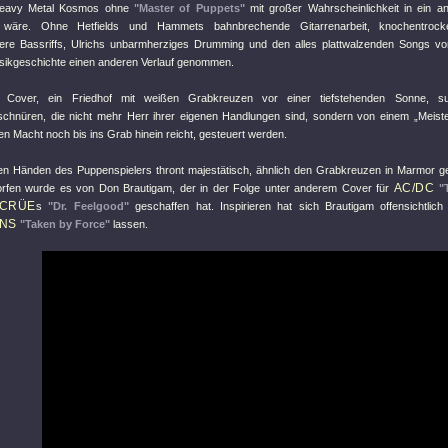
Heavy Metal Kosmos ohne
"Master of Puppets"
mit großer Wahrscheinlichkeit in ein a
wäre. Ohne Hetfields und Hammets bahnbrechende Gitarrenarbeit, knochentroc
re Bassriffs, Ulrichs unbarmherziges Drumming und den alles plattwalzenden Songs v
usikgeschichte einen anderen Verlauf genommen.
Cover, ein Friedhof mit weißen Grabkreuzen vor einer tiefstehenden Sonne, s
schnüren, die nicht mehr Herr ihrer eigenen Handlungen sind, sondern von einem „Meiste
en Macht noch bis ins Grab hinein reicht, gesteuert werden.
n Händen des Puppenspielers thront majestätisch, ähnlich den Grabkreuzen in Marmor ge
AC/DC
rfen wurde es von Don Brautigam, der in der Folge unter anderem Cover für
"
 CRÜE
s
"Dr. Feelgood"
geschaffen hat. Inspirieren hat sich Brautigam offensichtlic
NS
"Taken by Force"
lassen.