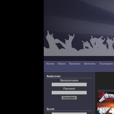
Home
News
Reviews
Berichte
Tourdaten
Anmeldung
Benutzername
Passwort
Suche