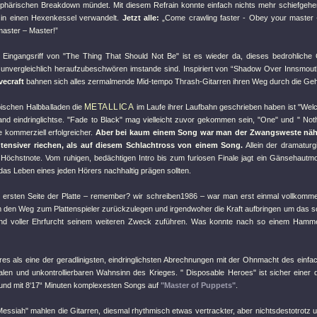
phärischen Breakdown mündet. Mit diesem Refrain konnte einfach nichts mehr schiefgehen
 in einen Hexenkessel verwandelt.
Jetzt alle:
„Come crawling faster - Obey your master - 
aster – Master!”
 Eingangsriff von
"The Thing That Should Not Be"
ist es wieder da, dieses bedrohliche 
nvergleichlich heraufzubeschwören imstande sind. Inspiriert von “Shadow Over Innsmouth
vecraft
bahnen sich alles zermalmende Mid-tempo Thrash-Gitarren ihren Weg durch die Ge
METALLICA
pischen Halbballaden die
im Laufe ihrer Laufbahn geschrieben haben ist
"Welc
and eindringlichtse.
"Fade to Black"
mag vielleicht zuvor gekommen sein,
"One"
und
" Not
 kommerziell erfolgreicher.
Aber bei kaum einem Song war man der Zwangsweste näh
intensiver riechen, als auf diesem Schlachtross von einem Song.
Allein der dramatur
e Höchstnote. Vom ruhigen, bedächtigen Intro bis zum furiosen Finale jagt ein Gänsehaut
das Leben eines jeden Hörers nachhaltig prägen sollten.
 ersten Seite der Platte – remember? wir schreiben1986 – war man erst einmal vollkomme
den Weg zum Plattenspieler zurückzulegen und irgendwoher die Kraft aufbringen um das 
und voller Ehrfurcht seinem weiteren Zweck zuführen. Was konnte nach so einem Hamme
res als eine der geradlinigsten, eindringlichsten Abrechnungen mit der Ohnmacht des einf
nalen und unkontrollierbaren Wahnsinn des Krieges.
" Disposable Heroes"
ist sicher einer 
 und mit 8‘17“ Minuten komplexesten Songs auf
"Master of Puppets"
.
Messiah"
mahlen die Gitarren, diesmal rhythmisch etwas vertrackter, aber nichtsdestotrotz