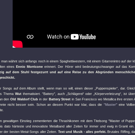
 man wähnt sich anfangs noch in einem Spaghettiwestern, mit einem Gitarrenintro auf der k
lten eines
Ennio Morricone
erinnert. Der Hörer wird bedeutungschwanger auf das Ko
ig auf dem Stuhl festgezurrt und auf eine Reise zu den Abgründen menschlich
eschickt.
er Songs auf dem Album stellt, wenn man so will, einen dieser „Puppenspieler“, dar. Glei
s Thema
Wut
thematisiert.
"Battery"
, auch „Schlägerei“ oder „Körperverletzung“, ist über
 an den
Old Waldorf Club
in der
Battery Street
in San Francisco wo Metallica ihre ersten Au
nnte nicht besser sein. Schon an diesem Punkt war klar, dass die
"Master"
eine Vollbe
de.
 gewaltigen Einstieg zementierten die Thrashikonen mit dem Titelsong
"Master of Puppe
bis dato härteste und innovatiste Metalband aller Zeiten für immer und ewig in Granit ein
iner der besten Metal-Songs aller Zeiten.
Text und Musik - alles perfekt.
Brutales Riffing, d