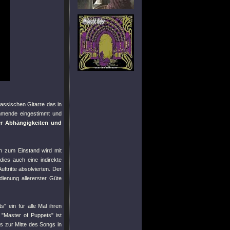
lassischen Gitarre das in
mmende eingestimmt und
er Abhängigkeiten und
ch zum Einstand wird mit
dies auch eine indirekte
ftritte absolvierten. Der
dienung allererster Güte
ts"
ein für alle Mal ihren
.
"Master of Puppets"
ist
as zur Mitte des Songs in