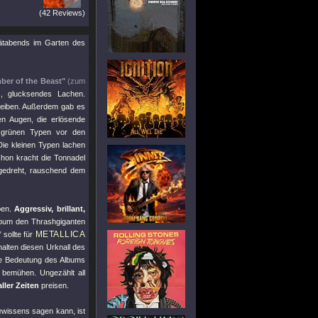
(42 Reviews)
pätabends im Garten des
er of the Beast"
(zum
, glucksendes Lachen.
treiben. Außerdem gab es
n Augen, die erlösende
e grünen Typen vor den
 Die kleinen Typen lachen
hon kracht die Tonnadel
fgedreht, rauschend dem
ben.
Aggressiv, brillant,
Album den Thrashgiganten
METALLICA
"
sollte für
halten diesen Urknall des
die Bedeutung des Albums
 bemühen. Ungezählt all
ller Zeiten
preisen.
ewissens sagen kann, ist