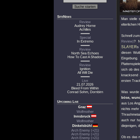
SiteNews
Man stelle 
Review
elterlichen
Audrey Horne
Achilles
Schnell zum 
Special
In Extremo
Review)
? N
SLAYER
s
Review
diesen Wut
North Sea Echoes
How To Cast A Shadow
Eingebung.
Plattenspiel
Review
Ignition
sich ob des
All Will Die
knacksend a
Live
ersten Tra
21.07.2026
Bleed From Within
Conrad Sohm, Dornbirn
Was wurde
böse, wund
Upcoming Live
aus Los An
Graz
nichts mehr 
Wolfmother
Thrashmetal
Innsbruck
auch nur ha
Wolfmother
Dinkelsbühl
diejenigen, 
Arch Enemy (+21)
Arch Enemy (+21)
Ob es das n
Arch Enemy (+21)