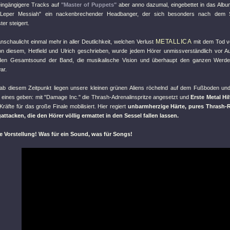
 eingängigere Tracks auf
"Master of Puppets"
aber anno dazumal, eingebettet in das Alb
"Leper Messiah"
ein nackenbrechender Headbanger, der sich besonders nach dem 
er steigert.
METALLICA
schaulicht einmal mehr in aller Deutlichkeit, welchen Verlust
mit dem Tod 
n diesem, Hetfield und Ulrich geschrieben, wurde jedem Hörer unmissverständlich vor Au
 den Gesamtsound der Band, die musikalische Vision und überhaupt den ganzen Werd
ar.
ab diesem Zeitpunkt liegen unsere kleinen grünen Aliens röchelnd auf dem Fußboden u
 eines geben: mit
"Damage Inc."
die Thrash-Adrenalinspritze angesetzt und
Erste Metal Hil
Kräfte für das große Finale mobilisiert. Hier regiert
unbarmherzige Härte, pures Thrash-
ttacken, die den Hörer völlig ermattet in den Sessel fallen lassen.
e Vorstellung! Was für ein Sound, was für Songs!