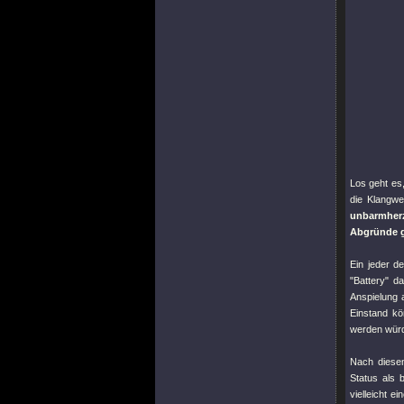
Los geht es,
die Klangwe
unbarmherz
Abgründe g
Ein jeder d
"Battery"
da
Anspielung
Einstand kö
werden wür
Nach diesem
Status als 
vielleicht e