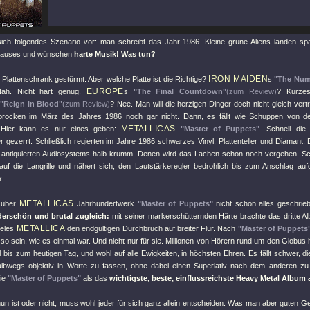
sich folgendes Szenario vor: man schreibt das Jahr 1986. Kleine grüne Aliens landen s
 Hauses und wünschen
harte Musik! Was tun?
IRON MAIDEN
Plattenschrank gestürmt. Aber welche Platte ist die Richtige?
s
"The Numb
EUROPE
ah. Nicht hart genug.
s
"The Final Countdown"
(zum Review)
? Kurzes
"Reign in Blood"
(zum Review)
? Nee. Man will die herzigen Dinger doch nicht gleich ver
brocken im März des Jahres 1986 noch gar nicht. Dann, es fällt wie Schuppen von de
METALLICAS
 Hier kann es nur eines geben:
"Master of Puppets"
. Schnell di
er gezerrt. Schließlich regierten im Jahre 1986 schwarzes Vinyl, Plattenteller und Diamant.
 antiquierten Audiosystems halb krumm. Denen wird das Lachen schon noch vergehen. Sc
uf die Langrille und nähert sich, den Lautstärkeregler bedrohlich bis zum Anschlag au
ck …
METALLICAS
 über
Jahrhundertwerk
"Master of Puppets"
nicht schon alles geschrie
erschön und brutal zugleich:
mit seiner markerschütternden Härte brachte das dritte 
METALLICA
geles
den endgültigen Durchbruch auf breiter Flur. Nach
"Master of Puppets
so sein, wie es einmal war. Und nicht nur für sie. Millionen von Hörern rund um den Globus 
 bis zum heutigen Tag, und wohl auf alle Ewigkeiten, in höchsten Ehren. Es fällt schwer, 
lbwegs objektiv in Worte zu fassen, ohne dabei einen Superlativ nach dem anderen zu
die
"Master of Puppets"
als das
wichtigste, beste, einflussreichste Heavy Metal Album a
un ist oder nicht, muss wohl jeder für sich ganz allein entscheiden. Was man aber guten G