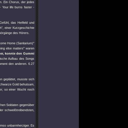
. Ein Chorus, der jedes
Your life burns faster -
Gefühl, das Hetfield und
”, einer Kurzgeschichte
hörgänge des Hörers.
ome Home (Sanitarium)"
hing else matters"
waren
er, konnte den Gummi
gische Aufbau des Songs
moment den anderen. 6.27
n geplättet, musste sich
schwarze Gold behutsam,
r, so einer Wucht noch
achen Soldaten gegenüber
der schweißtreibendsten,
 umso unbarmherziger. Es