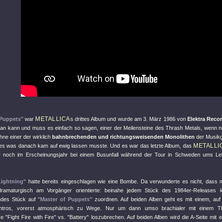
METALLICA
 Puppets"
war
s drittes Album und wurde am 3. März 1986 von
Elektra Reco
man kann und muss es einfach so sagen, einer der Meilensteine des Thrash Metals, wenn n
ohne einer der wirklich
bahnbrechenden und richtungsweisenden Monolithen
der Musikg
METALLI
les was danach kam auf ewig lassen musste. Und es war das letzte Album, das
r noch im Erscheinungsjahr bei einem Busunfall während der Tour in Schweden ums 
Lightning"
hatte bereits eingeschlagen wie eine Bombe. Da verwunderte es nicht, dass
ramaturgisch am Vorgänger orientierte: beinahe jedem Stück des 1984er-Releases ka
ndes Stück auf
"Master of Puppets"
zuordnen. Auf beiden Alben geht es mit einem, auf 
Intros, vorerst atmosphärisch zu Wege. Nur um dann umso brachialer mit einem T
se
"Fight Fire with Fire"
vs.
"Battery"
loszubrechen. Auf beiden Alben wird die A-Seite mit 