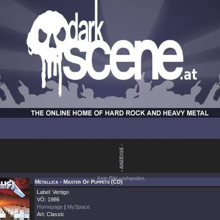
Kein Bild vorhanden.
Metallica - Master Of Puppets (CD)
Label: Vertigo
VÖ: 1986
Homepage
|
MySpace
Art: Classic