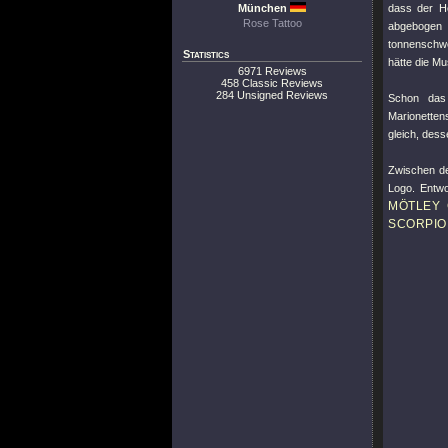
München
dass der 
Rose Tattoo
abgebogen 
tonnenschwe
Statistics
hätte die M
6971 Reviews
458 Classic Reviews
284 Unsigned Reviews
Schon das 
Marionetten
gleich, dess
Zwischen de
Logo. Entwo
MÖTLEY
SCORPIO