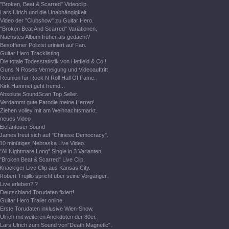
"Broken, Beat & Scarred" Videoclip.
Lars Ulrich und die Unabhängigkeit
Video der "Clubshow" zu Guitar Hero.
"Broken Beat And Scarred" Variationen.
Nächstes Album früher als gedacht?
Besoffener Polizist uriniert auf Fan.
Guitar Hero Tracklisting
Die totale Todesstatistik von Hetfield & Co.!
Guns N Roses Verneigung und Videoauftritt
Reunion für Rock N Roll Hall Of Fame.
Kirk Hammet geht fremd...
Absolute SoundScan Top Seller.
Verdammt gute Parodie meine Herren!
Ziehen volley mit am Weihnachtsmarkt.
neues Video
Elefantöser Sound
James freut sich auf "Chinese Democracy".
10 minütiges Nebraska Live Video.
"All Nightmare Long" Single in 3 Varianten.
"Broken Beat & Scarred" Live Clip.
Knackiger Live Clip aus Kansas City.
Robert Trujillo spricht über seine Vorgänger.
Live erleben?!?
Deutschland Torudaten fixiert!
Guitar Hero Trailer online.
Erste Torudaten inklusive Wien-Show.
Ulrich mit weiteren Anekdoten der 80er.
Lars Ulrich zum Sound von"Death Magnetic".