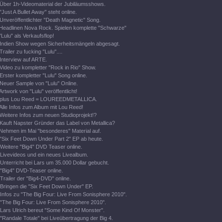
Über 1h-Videomaterial der Jubiläumsshows.
"Just A Bullet Away" steht online.
Unveröffentlichter "Death Magnetic" Song.
Headlinen Nova Rock. Spielen komplette "Schwarze"
"Lulu" als Verkaufsflop!
Indien Show wegen Sicherheitsmängeln abgesagt.
Trailer zu fucking "Lulu"....
Interview auf ARTE.
Video zu kompletter "Rock in Rio" Show.
Erster kompletter "Lulu" Song online.
Neuer Sample von "Lulu" Online.
Artwork von "Lulu" veröffentlicht!
plus Lou Reed = LOUREEDMETALLICA.
Alle Infos zum Album mit Lou Reed!
Weitere Infos zum neuen Studioprojekt!?
Kauft Napster Gründer das Label von Metallica?
Nehmen im Mai "besonderes" Material auf.
"Six Feet Down Under Part 2" EP ab heute.
Weitere "Big4" DVD Teaser online.
Livevideos und ein neues Livealbum.
Unterricht bei Lars um 35.000 Dollar gebucht.
"Big4" DVD-Teaser online.
Trailer der "Big4-DVD" online.
Bringen die "Six Feet Down Under" EP.
Infos zu "The Big Four: Live From Sonisphere 2010".
"The Big Four: Live From Sonisphere 2010".
Lars Ulrich bereut "Some Kind Of Monster".
"Randale Totale" bei Liveübertragung der Big 4.