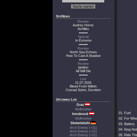
SiteNews
Review
Audrey Horne
Achilles
Special
In Extremo
Review
North Sea Echoes
How To Cast A Shadow
Review
Ignition
All Will Die
Live
21.07.2026
Bleed From Within
Conrad Sohm, Dornbirn
Upcoming Live
Graz
Wolfmother
01. Fuel
Innsbruck
Wolfmother
02. For Who
Dinkelsbühl
03. Battery
Arch Enemy (+21)
04. King Not
Arch Enemy (+21)
Arch Enemy (+21)
05. Ride The