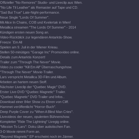
Offizieller "No Remores" Studio- und Liveclip aus Wien.
"No Life Til Leather" als Remaster auf Tape und CD.
"Sad But True" Late-Night-performance.
Neue Single "Lords Of Summer".
Mit Alice In Chains, COB und Kvelertak in Wien!
Metallica streamen "The Lords Of Summer" - 2014
Kündigen ersten neuen Song an.
Video-Rückblick zur legendären Antarktis-Show.
Freeze `Em All
Spielen am 9. Juli in der Wiener Krieau.
Stellen 50-minütiges "Garage Inc" Promovideo online.
Details zum Antarktis Konzert!
Trailer zum "Through The Never" Movie.
Video zu cooler "Kill Em All" Überraschungshow.
"Through The Never" Movie-Trailer.
Lars verspricht Metallica 3D-Film und Album.
Arbeiten an hartem neuen Stoff.
Nächster Liveclip der "Quebec Magic" DVD.
Erster Live-DVD "Quebec Magnetic" Trailer.
"Quebec Magnetic" DVD Trailer und Infos..
Download einer 84er Show zu Ehren von Cliff.
Hammet veröffentlicht "Horror-Buch".
Deep Purple Cover zu "When A Blind Man Cries".
Livevideos der neuen, opulenten Bühnenshow.
Kompletter "Ride The Lightning" Livegig online.
"Mission To Lars": Doku über autistischen Fan.
3-D Movie nimmt Form an.
"Beyond Magnetic" EP erscheint noch im Jänner.