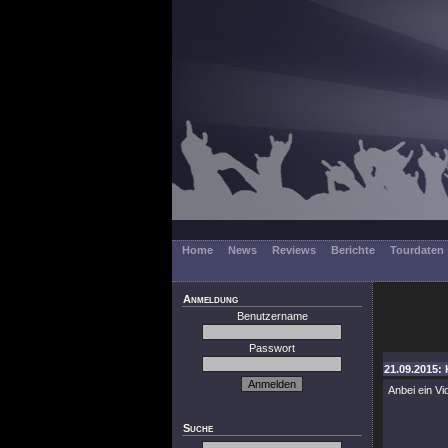
Home
News
Reviews
Berichte
Tourdaten
Anmeldung
Benutzername
Passwort
21.09.2015: 
Anbei ein V
Suche