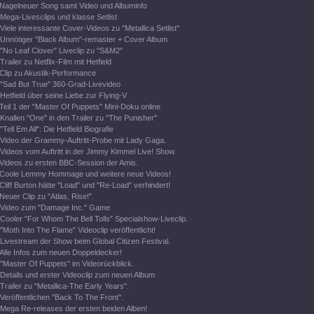
Nagelneuer Song samt Video und Albuminfo
Mega-Livesclips und klasse Setlist
Viele interessante Cover-Videos zu "Metallica Setlist"
Unnötiger "Black Album"-remaster + Cover Album
"No Leaf Clover" Liveclip zu "S&M2"
Trailer zu Netflix-Film mit Hetfield
Clip zu Akustik-Performance
"Sad But True" 360-Grad-Livevideo
Hetfield über seine Liebe zur Flying-V
Teil 1 der "Master Of Puppets" Mini-Doku online
Knallen "One" in den Trailer zu "The Punisher"
"Tell Em All": Die Hetfield Biografie
Video der Grammy-Auftritt-Probe mit Lady Gaga.
Videos vom Auftritt in der Jimmy Kimmel Live! Show.
Videos zu ersten BBC-Session der Amis.
Coole Lemmy Hommage und weitere neue Videos!
Cliff Burton hätte "Load" und "Re-Load" verhindert!
Neuer Clip zu "Atlas, Rise!".
Video zum "Damage Inc." Game
Cooler "For Whom The Bell Tolls" Specialshow-Liveclip.
"Moth Into The Flame" Videoclip veröffentlicht!
Livestream der Show beim Global Citizen Festival.
Alle Infos zum neuen Doppeldecker!
"Master Of Puppets" im Videorückblick.
Details und erster Videoclip zum neuen Album
Trailer zu "Metallica-The Early Years".
Veröffentlichen "Back To The Front".
Mega Re-releases der ersten beiden Alben!