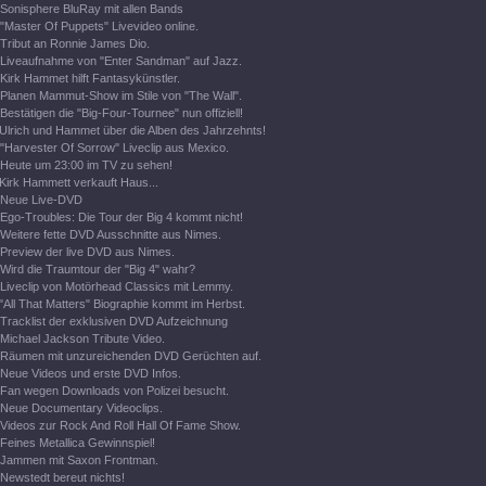
Sonisphere BluRay mit allen Bands
"Master Of Puppets" Livevideo online.
Tribut an Ronnie James Dio.
Liveaufnahme von "Enter Sandman" auf Jazz.
Kirk Hammet hilft Fantasykünstler.
Planen Mammut-Show im Stile von "The Wall".
Bestätigen die "Big-Four-Tournee" nun offiziell!
Ulrich und Hammet über die Alben des Jahrzehnts!
"Harvester Of Sorrow" Liveclip aus Mexico.
Heute um 23:00 im TV zu sehen!
Kirk Hammett verkauft Haus...
Neue Live-DVD
Ego-Troubles: Die Tour der Big 4 kommt nicht!
Weitere fette DVD Ausschnitte aus Nimes.
Preview der live DVD aus Nimes.
Wird die Traumtour der "Big 4" wahr?
Liveclip von Motörhead Classics mit Lemmy.
"All That Matters" Biographie kommt im Herbst.
Tracklist der exklusiven DVD Aufzeichnung
Michael Jackson Tribute Video.
Räumen mit unzureichenden DVD Gerüchten auf.
Neue Videos und erste DVD Infos.
Fan wegen Downloads von Polizei besucht.
Neue Documentary Videoclips.
Videos zur Rock And Roll Hall Of Fame Show.
Feines Metallica Gewinnspiel!
Jammen mit Saxon Frontman.
Newstedt bereut nichts!