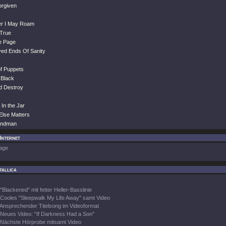
orgiven
er I May Roam
 True
e Page
yed Ends Of Sanity
of Puppets
 Black
d Destroy
In the Jar
Else Matters
Sandman
 Internet
age
tallica
"Blackened" mit fetter Heller-Basslinie
Cooles "Sleepwalk My Life Away" samt Video
Ansprechender Titelsong im Videoformat
Neues Video: "If Darkness Had a Son"
Nächste Hörprobe mitsamt Video