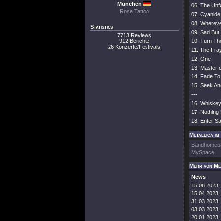
München
06. The Unf
Rose Tattoo
07. Cyanide
08. Wherev
Statistics
09. Sad But
7713 Reviews
912 Berichte
10. Turn Th
26 Konzerte/Festivals
11. The Fra
12. One
13. Master 
14. Fade To
15. Seek An
---
16. Whiskey 
17. Nothing 
18. Enter 
Metallica im
Bandhomep
MySpace
Mehr von Me
News
15.08.2023:
15.04.2023:
31.03.2023:
03.03.2023:
20.01.2023: