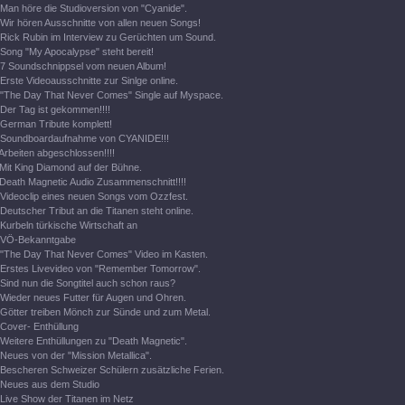
Man höre die Studioversion von "Cyanide".
Wir hören Ausschnitte von allen neuen Songs!
Rick Rubin im Interview zu Gerüchten um Sound.
Song "My Apocalypse" steht bereit!
7 Soundschnippsel vom neuen Album!
Erste Videoausschnitte zur Sinlge online.
"The Day That Never Comes" Single auf Myspace.
Der Tag ist gekommen!!!!
German Tribute komplett!
Soundboardaufnahme von CYANIDE!!!
Arbeiten abgeschlossen!!!!
Mit King Diamond auf der Bühne.
Death Magnetic Audio Zusammenschnitt!!!!
Videoclip eines neuen Songs vom Ozzfest.
Deutscher Tribut an die Titanen steht online.
Kurbeln türkische Wirtschaft an
VÖ-Bekanntgabe
"The Day That Never Comes" Video im Kasten.
Erstes Livevideo von "Remember Tomorrow".
Sind nun die Songtitel auch schon raus?
Wieder neues Futter für Augen und Ohren.
Götter treiben Mönch zur Sünde und zum Metal.
Cover- Enthüllung
Weitere Enthüllungen zu "Death Magnetic".
Neues von der "Mission Metallica".
Bescheren Schweizer Schülern zusätzliche Ferien.
Neues aus dem Studio
Live Show der Titanen im Netz