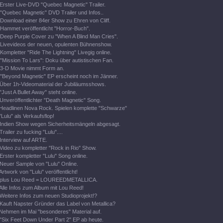
Erster Live-DVD "Quebec Magnetic" Trailer.
"Quebec Magnetic" DVD Trailer und Infos..
Download einer 84er Show zu Ehren von Cliff.
Hammet veröffentlicht "Horror-Buch".
Deep Purple Cover zu "When A Blind Man Cries".
Livevideos der neuen, opulenten Bühnenshow.
Kompletter "Ride The Lightning" Livegig online.
"Mission To Lars": Doku über autistischen Fan.
3-D Movie nimmt Form an.
"Beyond Magnetic" EP erscheint noch im Jänner.
Über 1h-Videomaterial der Jubiläumsshows.
"Just A Bullet Away" steht online.
Unveröffentlichter "Death Magnetic" Song.
Headlinen Nova Rock. Spielen komplette "Schwarze"
"Lulu" als Verkaufsflop!
Indien Show wegen Sicherheitsmängeln abgesagt.
Trailer zu fucking "Lulu"....
Interview auf ARTE.
Video zu kompletter "Rock in Rio" Show.
Erster kompletter "Lulu" Song online.
Neuer Sample von "Lulu" Online.
Artwork von "Lulu" veröffentlicht!
plus Lou Reed = LOUREEDMETALLICA.
Alle Infos zum Album mit Lou Reed!
Weitere Infos zum neuen Studioprojekt!?
Kauft Napster Gründer das Label von Metallica?
Nehmen im Mai "besonderes" Material auf.
"Six Feet Down Under Part 2" EP ab heute.