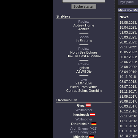
MySpace
Mehr von Me
SiteNews
News
Review
15.08.2023:
Audrey Horne
15.04.2023:
Achilles
31.03.2023:
Special
03.03.2023:
In Extremo
20.01.2023:
29.11.2022:
Review
15.05.2022:
North Sea Echoes
How To Cast A Shadow
30.07.2021:
23.06.2021:
Review
28.08.2020:
Ignition
All Will Die
03.04.2019:
19.11.2018:
Live
08.07.2018:
21.07.2026
05.07.2018:
Bleed From Within
Conrad Sohm, Dornbirn
15.11.2017:
21.09.2017:
Upcoming Live
28.08.2017:
Graz
06.03.2017:
Wolfmother
16.12.2016:
Innsbruck
22.11.2016:
Wolfmother
17.11.2016:
Dinkelsbühl
10.11.2016:
Arch Enemy (+21)
01.11.2016:
Arch Enemy (+21)
18.10.2016:
München