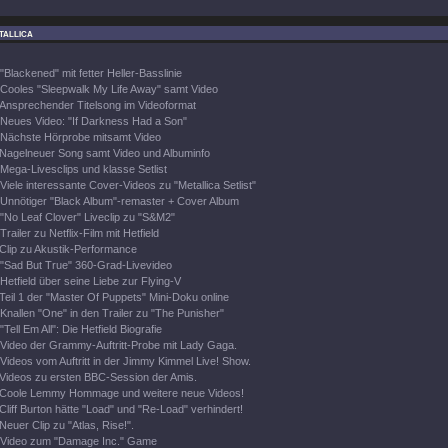
tallica
"Blackened" mit fetter Heller-Basslinie
Cooles "Sleepwalk My Life Away" samt Video
Ansprechender Titelsong im Videoformat
Neues Video: "If Darkness Had a Son"
Nächste Hörprobe mitsamt Video
Nagelneuer Song samt Video und Albuminfo
Mega-Livesclips und klasse Setlist
Viele interessante Cover-Videos zu "Metallica Setlist"
Unnötiger "Black Album"-remaster + Cover Album
"No Leaf Clover" Liveclip zu "S&M2"
Trailer zu Netflix-Film mit Hetfield
Clip zu Akustik-Performance
"Sad But True" 360-Grad-Livevideo
Hetfield über seine Liebe zur Flying-V
Teil 1 der "Master Of Puppets" Mini-Doku online
Knallen "One" in den Trailer zu "The Punisher"
"Tell Em All": Die Hetfield Biografie
Video der Grammy-Auftritt-Probe mit Lady Gaga.
Videos vom Auftritt in der Jimmy Kimmel Live! Show.
Videos zu ersten BBC-Session der Amis.
Coole Lemmy Hommage und weitere neue Videos!
Cliff Burton hätte "Load" und "Re-Load" verhindert!
Neuer Clip zu "Atlas, Rise!".
Video zum "Damage Inc." Game