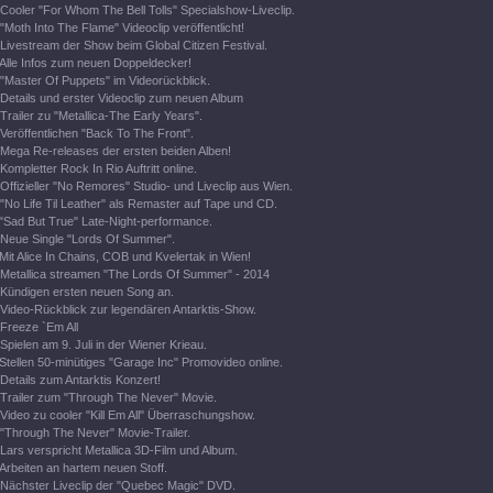
Cooler "For Whom The Bell Tolls" Specialshow-Liveclip.
"Moth Into The Flame" Videoclip veröffentlicht!
Livestream der Show beim Global Citizen Festival.
Alle Infos zum neuen Doppeldecker!
"Master Of Puppets" im Videorückblick.
Details und erster Videoclip zum neuen Album
Trailer zu "Metallica-The Early Years".
Veröffentlichen "Back To The Front".
Mega Re-releases der ersten beiden Alben!
Kompletter Rock In Rio Auftritt online.
Offizieller "No Remores" Studio- und Liveclip aus Wien.
"No Life Til Leather" als Remaster auf Tape und CD.
"Sad But True" Late-Night-performance.
Neue Single "Lords Of Summer".
Mit Alice In Chains, COB und Kvelertak in Wien!
Metallica streamen "The Lords Of Summer" - 2014
Kündigen ersten neuen Song an.
Video-Rückblick zur legendären Antarktis-Show.
Freeze `Em All
Spielen am 9. Juli in der Wiener Krieau.
Stellen 50-minütiges "Garage Inc" Promovideo online.
Details zum Antarktis Konzert!
Trailer zum "Through The Never" Movie.
Video zu cooler "Kill Em All" Überraschungshow.
"Through The Never" Movie-Trailer.
Lars verspricht Metallica 3D-Film und Album.
Arbeiten an hartem neuen Stoff.
Nächster Liveclip der "Quebec Magic" DVD.