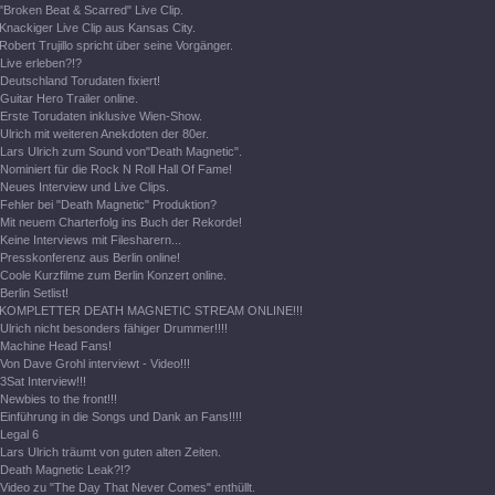
"Broken Beat & Scarred" Live Clip.
Knackiger Live Clip aus Kansas City.
Robert Trujillo spricht über seine Vorgänger.
Live erleben?!?
Deutschland Torudaten fixiert!
Guitar Hero Trailer online.
Erste Torudaten inklusive Wien-Show.
Ulrich mit weiteren Anekdoten der 80er.
Lars Ulrich zum Sound von"Death Magnetic".
Nominiert für die Rock N Roll Hall Of Fame!
Neues Interview und Live Clips.
Fehler bei "Death Magnetic" Produktion?
Mit neuem Charterfolg ins Buch der Rekorde!
Keine Interviews mit Filesharern...
Presskonferenz aus Berlin online!
Coole Kurzfilme zum Berlin Konzert online.
Berlin Setlist!
KOMPLETTER DEATH MAGNETIC STREAM ONLINE!!!
Ulrich nicht besonders fähiger Drummer!!!!
Machine Head Fans!
Von Dave Grohl interviewt - Video!!!
3Sat Interview!!!
Newbies to the front!!!
Einführung in die Songs und Dank an Fans!!!!
Legal 6
Lars Ulrich träumt von guten alten Zeiten.
Death Magnetic Leak?!?
Video zu "The Day That Never Comes" enthüllt.