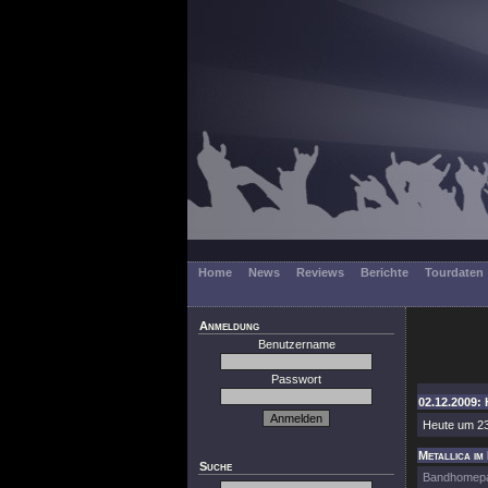
Home
News
Reviews
Berichte
Tourdaten
Anmeldung
Benutzername
Passwort
02.12.2009: 
Heute um 23
Metallica im
Suche
Bandhomep