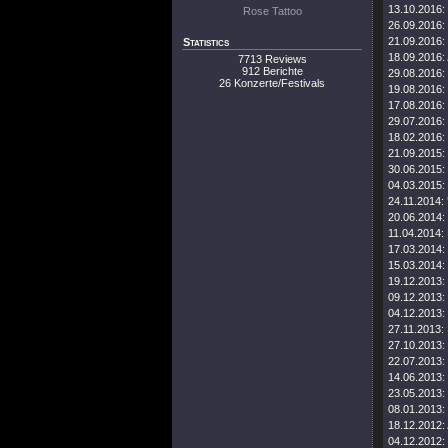
13.10.2016:
Rose Tattoo
26.09.2016:
21.09.2016:
Statistics
18.09.2016:
7713 Reviews
912 Berichte
29.08.2016:
26 Konzerte/Festivals
19.08.2016:
17.08.2016:
29.07.2016:
18.02.2016:
21.09.2015:
30.06.2015:
04.03.2015:
24.11.2014:
20.06.2014:
11.04.2014:
17.03.2014:
15.03.2014:
19.12.2013:
09.12.2013:
04.12.2013:
27.11.2013:
27.10.2013:
22.07.2013:
14.06.2013:
23.05.2013:
08.01.2013:
18.12.2012:
04.12.2012: