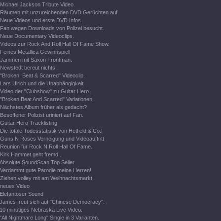
Michael Jackson Tribute Video.
Räumen mit unzureichenden DVD Gerüchten auf.
Neue Videos und erste DVD Infos.
Fan wegen Downloads von Polizei besucht.
Neue Documentary Videoclips.
Videos zur Rock And Roll Hall Of Fame Show.
Feines Metallica Gewinnspiel!
Jammen mit Saxon Frontman.
Newstedt bereut nichts!
"Broken, Beat & Scarred" Videoclip.
Lars Ulrich und die Unabhängigkeit
Video der "Clubshow" zu Guitar Hero.
"Broken Beat And Scarred" Variationen.
Nächstes Album früher als gedacht?
Besoffener Polizist uriniert auf Fan.
Guitar Hero Tracklisting
Die totale Todesstatistik von Hetfield & Co.!
Guns N Roses Verneigung und Videoauftritt
Reunion für Rock N Roll Hall Of Fame.
Kirk Hammet geht fremd...
Absolute SoundScan Top Seller.
Verdammt gute Parodie meine Herren!
Ziehen volley mit am Weihnachtsmarkt.
neues Video
Elefantöser Sound
James freut sich auf "Chinese Democracy".
10 minütiges Nebraska Live Video.
"All Nightmare Long" Single in 3 Varianten.