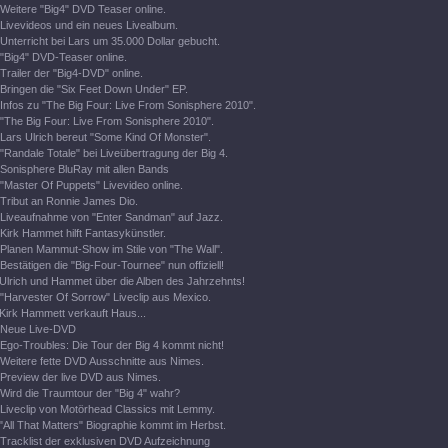
Weitere "Big4" DVD Teaser online.
Livevideos und ein neues Livealbum.
Unterricht bei Lars um 35.000 Dollar gebucht.
"Big4" DVD-Teaser online.
Trailer der "Big4-DVD" online.
Bringen die "Six Feet Down Under" EP.
Infos zu "The Big Four: Live From Sonisphere 2010".
"The Big Four: Live From Sonisphere 2010".
Lars Ulrich bereut "Some Kind Of Monster".
"Randale Totale" bei Liveübertragung der Big 4.
Sonisphere BluRay mit allen Bands
"Master Of Puppets" Livevideo online.
Tribut an Ronnie James Dio.
Liveaufnahme von "Enter Sandman" auf Jazz.
Kirk Hammet hilft Fantasykünstler.
Planen Mammut-Show im Stile von "The Wall".
Bestätigen die "Big-Four-Tournee" nun offiziell!
Ulrich und Hammet über die Alben des Jahrzehnts!
"Harvester Of Sorrow" Liveclip aus Mexico.
Kirk Hammett verkauft Haus...
Neue Live-DVD
Ego-Troubles: Die Tour der Big 4 kommt nicht!
Weitere fette DVD Ausschnitte aus Nimes.
Preview der live DVD aus Nimes.
Wird die Traumtour der "Big 4" wahr?
Liveclip von Motörhead Classics mit Lemmy.
"All That Matters" Biographie kommt im Herbst.
Tracklist der exklusiven DVD Aufzeichnung