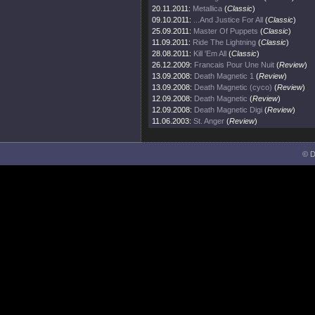
20.11.2011:
Metallica
(
Classic
)
09.10.2011:
...And Justice For All
(
Classic
)
25.09.2011:
Master Of Puppets
(
Classic
)
11.09.2011:
Ride The Lightning
(
Classic
)
28.08.2011:
Kill 'Em All
(
Classic
)
26.12.2009:
Francais Pour Une Nuit
(
Review
)
13.09.2008:
Death Magnetic 1
(
Review
)
13.09.2008:
Death Magnetic (cyco)
(
Review
)
12.09.2008:
Death Magnetic
(
Review
)
12.09.2008:
Death Magnetic Digi
(
Review
)
11.06.2003:
St. Anger
(
Review
)
© D