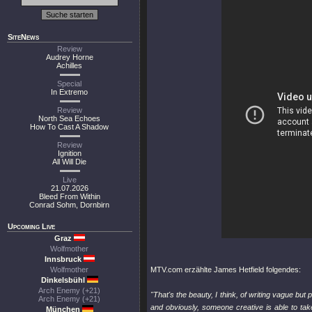
SiteNews
Review
Audrey Horne
Achilles
Special
In Extremo
Review
North Sea Echoes
How To Cast A Shadow
Review
Ignition
All Will Die
Live
21.07.2026
Bleed From Within
Conrad Sohm, Dornbirn
Upcoming Live
Graz
Wolfmother
Innsbruck
Wolfmother
MTV.com erzählte James Hetfield folgendes:
Dinkelsbühl
Arch Enemy (+21)
"That's the beauty, I think, of writing vague but
Arch Enemy (+21)
and obviously, someone creative is able to ta
München