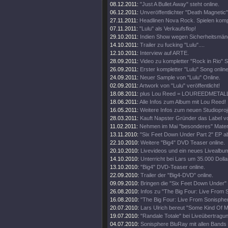
08.12.2011:
"Just A Bullet Away" steht online.
06.12.2011:
Unveröffentlichter "Death Magnetic
27.11.2011:
Headlinen Nova Rock. Spielen komp
07.11.2011:
"Lulu" als Verkaufsflop!
29.10.2011:
Indien Show wegen Sicherheitsmän
14.10.2011:
Trailer zu fucking "Lulu"....
12.10.2011:
Interview auf ARTE.
28.09.2011:
Video zu kompletter "Rock in Rio" 
26.09.2011:
Erster kompletter "Lulu" Song online
24.09.2011:
Neuer Sample von "Lulu" Online.
02.09.2011:
Artwork von "Lulu" veröffentlicht!
18.08.2011:
plus Lou Reed = LOUREEDMETAL
18.06.2011:
Alle Infos zum Album mit Lou Reed!
16.05.2011:
Weitere Infos zum neuen Studioproj
28.03.2011:
Kauft Napster Gründer das Label vo
11.02.2011:
Nehmen im Mai "besonderes" Materi
13.11.2010:
"Six Feet Down Under Part 2" EP a
22.10.2010:
Weitere "Big4" DVD Teaser online.
20.10.2010:
Livevideos und ein neues Livealbu
14.10.2010:
Unterricht bei Lars um 35.000 Dolla
13.10.2010:
"Big4" DVD-Teaser online.
22.09.2010:
Trailer der "Big4-DVD" online.
09.09.2010:
Bringen die "Six Feet Down Under"
26.08.2010:
Infos zu "The Big Four: Live From 
16.08.2010:
"The Big Four: Live From Sonisphe
20.07.2010:
Lars Ulrich bereut "Some Kind Of M
19.07.2010:
"Randale Totale" bei Liveübertragun
04.07.2010:
Sonisphere BluRay mit allen Bands