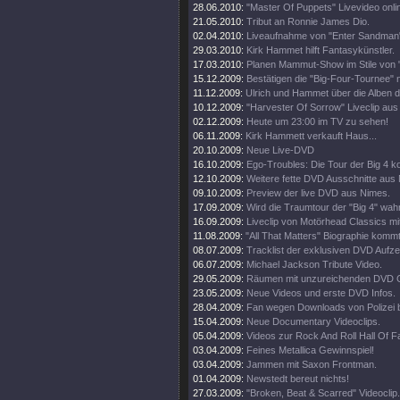
28.06.2010:
"Master Of Puppets" Livevideo onli
21.05.2010:
Tribut an Ronnie James Dio.
02.04.2010:
Liveaufnahme von "Enter Sandman"
29.03.2010:
Kirk Hammet hilft Fantasykünstler.
17.03.2010:
Planen Mammut-Show im Stile von "
15.12.2009:
Bestätigen die "Big-Four-Tournee" nu
11.12.2009:
Ulrich und Hammet über die Alben 
10.12.2009:
"Harvester Of Sorrow" Liveclip aus
02.12.2009:
Heute um 23:00 im TV zu sehen!
06.11.2009:
Kirk Hammett verkauft Haus...
20.10.2009:
Neue Live-DVD
16.10.2009:
Ego-Troubles: Die Tour der Big 4 k
12.10.2009:
Weitere fette DVD Ausschnitte aus
09.10.2009:
Preview der live DVD aus Nimes.
17.09.2009:
Wird die Traumtour der "Big 4" wah
16.09.2009:
Liveclip von Motörhead Classics m
11.08.2009:
"All That Matters" Biographie kommt
08.07.2009:
Tracklist der exklusiven DVD Aufz
06.07.2009:
Michael Jackson Tribute Video.
29.05.2009:
Räumen mit unzureichenden DVD G
23.05.2009:
Neue Videos und erste DVD Infos.
28.04.2009:
Fan wegen Downloads von Polizei 
15.04.2009:
Neue Documentary Videoclips.
05.04.2009:
Videos zur Rock And Roll Hall Of 
03.04.2009:
Feines Metallica Gewinnspiel!
03.04.2009:
Jammen mit Saxon Frontman.
01.04.2009:
Newstedt bereut nichts!
27.03.2009:
"Broken, Beat & Scarred" Videoclip.