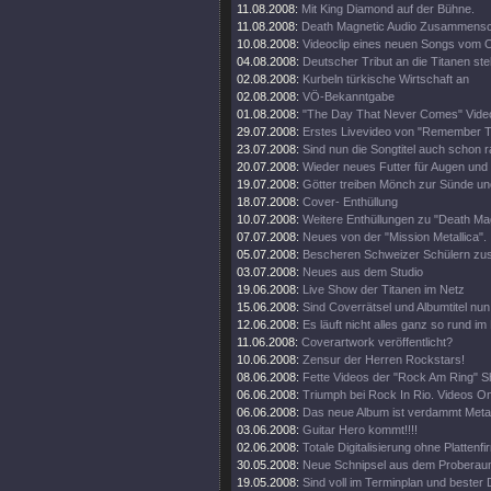
11.08.2008:
Mit King Diamond auf der Bühne.
11.08.2008:
Death Magnetic Audio Zusammenschn
10.08.2008:
Videoclip eines neuen Songs vom O
04.08.2008:
Deutscher Tribut an die Titanen steh
02.08.2008:
Kurbeln türkische Wirtschaft an
02.08.2008:
VÖ-Bekanntgabe
01.08.2008:
"The Day That Never Comes" Video
29.07.2008:
Erstes Livevideo von "Remember 
23.07.2008:
Sind nun die Songtitel auch schon 
20.07.2008:
Wieder neues Futter für Augen und
19.07.2008:
Götter treiben Mönch zur Sünde un
18.07.2008:
Cover- Enthüllung
10.07.2008:
Weitere Enthüllungen zu "Death Mag
07.07.2008:
Neues von der "Mission Metallica".
05.07.2008:
Bescheren Schweizer Schülern zusä
03.07.2008:
Neues aus dem Studio
19.06.2008:
Live Show der Titanen im Netz
15.06.2008:
Sind Coverrätsel und Albumtitel nun 
12.06.2008:
Es läuft nicht alles ganz so rund im
11.06.2008:
Coverartwork veröffentlicht?
10.06.2008:
Zensur der Herren Rockstars!
08.06.2008:
Fette Videos der "Rock Am Ring" 
06.06.2008:
Triumph bei Rock In Rio. Videos On
06.06.2008:
Das neue Album ist verdammt Metal
03.06.2008:
Guitar Hero kommt!!!!
02.06.2008:
Totale Digitalisierung ohne Plattenf
30.05.2008:
Neue Schnipsel aus dem Proberau
19.05.2008:
Sind voll im Terminplan und bester 