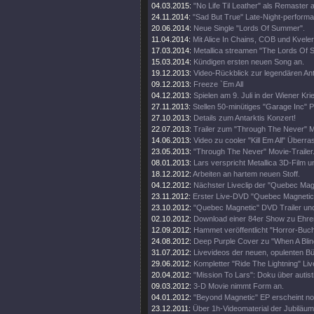
04.03.2015:
"No Life Til Leather" als Remaster
24.11.2014:
"Sad But True" Late-Night-perform
20.06.2014:
Neue Single "Lords Of Summer".
11.04.2014:
Mit Alice In Chains, COB und Kveler
17.03.2014:
Metallica streamen "The Lords Of
15.03.2014:
Kündigen ersten neuen Song an.
19.12.2013:
Video-Rückblick zur legendären An
09.12.2013:
Freeze `Em All
04.12.2013:
Spielen am 9. Juli in der Wiener Kri
27.11.2013:
Stellen 50-minütiges "Garage Inc" 
27.10.2013:
Details zum Antarktis Konzert!
22.07.2013:
Trailer zum "Through The Never" M
14.06.2013:
Video zu cooler "Kill Em All" Über
23.05.2013:
"Through The Never" Movie-Trailer
08.01.2013:
Lars verspricht Metallica 3D-Film u
18.12.2012:
Arbeiten an hartem neuen Stoff.
04.12.2012:
Nächster Liveclip der "Quebec Ma
23.11.2012:
Erster Live-DVD "Quebec Magnetic" 
23.10.2012:
"Quebec Magnetic" DVD Trailer und
02.10.2012:
Download einer 84er Show zu Ehren 
12.09.2012:
Hammet veröffentlicht "Horror-Buch
24.08.2012:
Deep Purple Cover zu "When A Blin
31.07.2012:
Livevideos der neuen, opulenten 
29.06.2012:
Kompletter "Ride The Lightning" Live
20.04.2012:
"Mission To Lars": Doku über autis
09.03.2012:
3-D Movie nimmt Form an.
04.01.2012:
"Beyond Magnetic" EP erscheint no
23.12.2011:
Über 1h-Videomaterial der Jubiläu