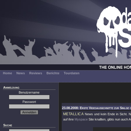
Home
News
Reviews
Berichte
Tourdaten
Anmeldung
Benutzername
Passwort
23.08.2008: Erste Videoausschnitte zur Sinlge o
METALLICA
News und kein Ende in Sicht. N
auf ihre
Myspace
Site knallten, gibts nun auch
Suche