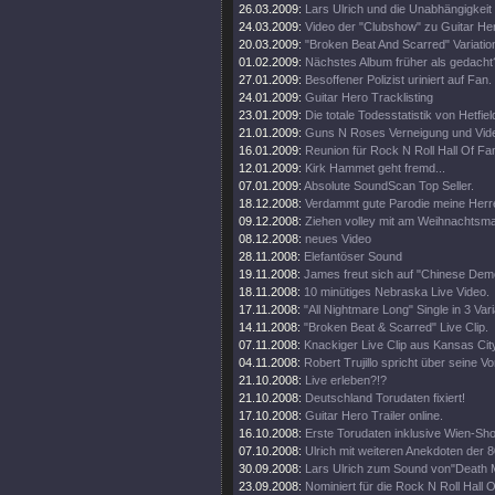
26.03.2009:
Lars Ulrich und die Unabhängigkeit
24.03.2009:
Video der "Clubshow" zu Guitar He
20.03.2009:
"Broken Beat And Scarred" Variatio
01.02.2009:
Nächstes Album früher als gedacht
27.01.2009:
Besoffener Polizist uriniert auf Fan.
24.01.2009:
Guitar Hero Tracklisting
23.01.2009:
Die totale Todesstatistik von Hetfiel
21.01.2009:
Guns N Roses Verneigung und Video
16.01.2009:
Reunion für Rock N Roll Hall Of Fa
12.01.2009:
Kirk Hammet geht fremd...
07.01.2009:
Absolute SoundScan Top Seller.
18.12.2008:
Verdammt gute Parodie meine Herr
09.12.2008:
Ziehen volley mit am Weihnachtsma
08.12.2008:
neues Video
28.11.2008:
Elefantöser Sound
19.11.2008:
James freut sich auf "Chinese Dem
18.11.2008:
10 minütiges Nebraska Live Video.
17.11.2008:
"All Nightmare Long" Single in 3 Var
14.11.2008:
"Broken Beat & Scarred" Live Clip.
07.11.2008:
Knackiger Live Clip aus Kansas Cit
04.11.2008:
Robert Trujillo spricht über seine V
21.10.2008:
Live erleben?!?
21.10.2008:
Deutschland Torudaten fixiert!
17.10.2008:
Guitar Hero Trailer online.
16.10.2008:
Erste Torudaten inklusive Wien-Sh
07.10.2008:
Ulrich mit weiteren Anekdoten der 8
30.09.2008:
Lars Ulrich zum Sound von"Death 
23.09.2008:
Nominiert für die Rock N Roll Hall 