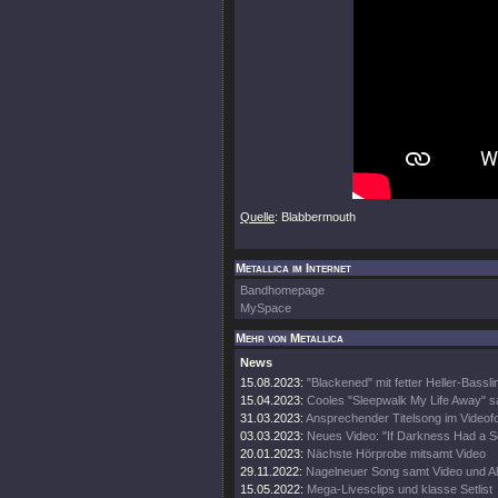
Quelle
: Blabbermouth
Metallica im Internet
Bandhomepage
MySpace
Mehr von Metallica
News
15.08.2023:
"Blackened" mit fetter Heller-Bassli
15.04.2023:
Cooles "Sleepwalk My Life Away" s
31.03.2023:
Ansprechender Titelsong im Videof
03.03.2023:
Neues Video: "If Darkness Had a S
20.01.2023:
Nächste Hörprobe mitsamt Video
29.11.2022:
Nagelneuer Song samt Video und A
15.05.2022:
Mega-Livesclips und klasse Setlist