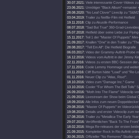
30.07.2021:
Viele interessante Cover-Videos zu "
23.06.2021:
Unnötiger "Black Album"-remaster 
28.08.2020:
"No Leaf Clover" Liveclip zu "S&M2
03.04.2019:
Trailer zu Netflix-Film mit Hetfield
19.11.2018:
Clip zu Akustik-Performance
08.07.2018:
"Sad But True" 360-Grad-Livevideo
05.07.2018:
Hetfield über seine Liebe zur Flying
15.11.2017:
Teil 1 der "Master Of Puppets" Mini
21.09.2017:
Knallen "One" in den Trailer zu "Th
28.08.2017:
"Tell Em All": Die Hetfield Biografie
06.03.2017:
Video der Grammy-Auftritt-Probe m
16.12.2016:
Videos vom Auftritt in der Jimmy K
22.11.2016:
Videos zu ersten BBC-Session der 
17.11.2016:
Coole Lemmy Hommage und weitere
10.11.2016:
Cliff Burton hätte "Load" und "Re-Lo
01.11.2016:
Neuer Clip zu "Atlas, Rise!".
18.10.2016:
Video zum "Damage Inc." Game
13.10.2016:
Cooler "For Whom The Bell Tolls" S
26.09.2016:
"Moth Into The Flame" Videoclip verö
21.09.2016:
Livestream der Show beim Global Ci
18.09.2016:
Alle Infos zum neuen Doppeldecker
29.08.2016:
"Master Of Puppets" im Videorückbl
19.08.2016:
Details und erster Videoclip zum n
17.08.2016:
Trailer zu "Metallica-The Early Year
29.07.2016:
Veröffentlichen "Back To The Front"
18.02.2016:
Mega Re-releases der ersten beide
21.09.2015:
Kompletter Rock In Rio Auftritt onlin
30.06.2015:
Offizieller "No Remores" Studio- un