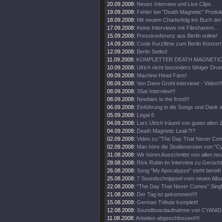
20.09.2008:
Neues Interview und Live Clips.
19.09.2008:
Fehler bei "Death Magnetic" Produk
18.09.2008:
Mit neuem Charterfolg ins Buch de
17.09.2008:
Keine Interviews mit Filesharern...
15.09.2008:
Presskonferenz aus Berlin online!
14.09.2008:
Coole Kurzfilme zum Berlin Konzert 
12.09.2008:
Berlin Setlist!
11.09.2008:
KOMPLETTER DEATH MAGNETIC 
10.09.2008:
Ulrich nicht besonders fähiger Drum
09.09.2008:
Machine Head Fans!
08.09.2008:
Von Dave Grohl interviewt - Video!!!
08.09.2008:
3Sat Interview!!!
08.09.2008:
Newbies to the front!!!
06.09.2008:
Einführung in die Songs und Dank a
05.09.2008:
Legal 6
04.09.2008:
Lars Ulrich träumt von guten alten Z
04.09.2008:
Death Magnetic Leak?!?
02.09.2008:
Video zu "The Day That Never Come
02.09.2008:
Man höre die Studioversion von "Cy
31.08.2008:
Wir hören Ausschnitte von allen ne
28.08.2008:
Rick Rubin im Interview zu Gerüch
26.08.2008:
Song "My Apocalypse" steht bereit!
25.08.2008:
7 Soundschnippsel vom neuen Alb
22.08.2008:
"The Day That Never Comes" Singl
21.08.2008:
Der Tag ist gekommen!!!!
15.08.2008:
German Tribute komplett!
12.08.2008:
Soundboardaufnahme von CYANIDE
11.08.2008:
Arbeiten abgeschlossen!!!!