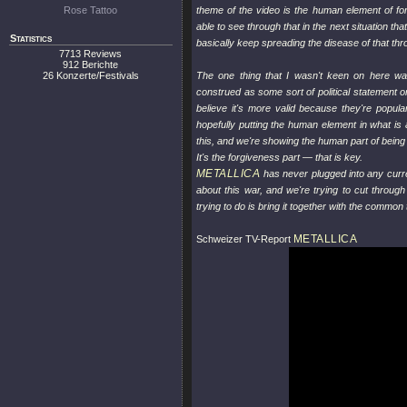
Rose Tattoo
theme of the video is the human element of f
able to see through that in the next situation t
Statistics
basically keep spreading the disease of that thro
7713 Reviews
912 Berichte
26 Konzerte/Festivals
The one thing that I wasn't keen on here 
construed as some sort of political statement o
believe it's more valid because they're popu
hopefully putting the human element in what is a
this, and we're showing the human part of being 
It's the forgiveness part — that is key.
METALLICA
has never plugged into any curren
about this war, and we're trying to cut through 
trying to do is bring it together with the commo
METALLICA
Schweizer TV-Report