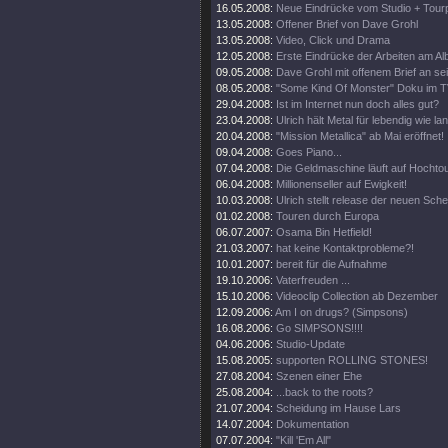
16.05.2008:
Neue Eindrücke vom Studio + Tourp
13.05.2008:
Offener Brief von Dave Grohl
13.05.2008:
Video, Click und Drama
12.05.2008:
Erste Eindrücke der Arbeiten am Al
09.05.2008:
Dave Grohl mit offenem Brief an se
08.05.2008:
"Some Kind Of Monster" Doku im T
29.04.2008:
Ist im Internet nun doch alles gut?
23.04.2008:
Ulrich hält Metal für lebendig wie la
20.04.2008:
"Mission Metallica" ab Mai eröffnet!
09.04.2008:
Goes Piano...
07.04.2008:
Die Geldmaschine läuft auf Hochto
06.04.2008:
Millionenseller auf Ewigkeit!
10.03.2008:
Ulrich stellt release der neuen Sch
01.02.2008:
Touren durch Europa
06.07.2007:
Osama Bin Hetfield!
21.03.2007:
hat keine Kontaktprobleme?!
10.01.2007:
bereit für die Aufnahme
19.10.2006:
Vaterfreuden ...
15.10.2006:
Videoclip Collection ab Dezember
12.09.2006:
Am I on drugs? (Simpsons)
16.08.2006:
Go SIMPSONS!!!!
04.06.2006:
Studio-Update
15.08.2005:
supporten ROLLING STONES!
27.08.2004:
Szenen einer Ehe
25.08.2004:
...back to the roots?
21.07.2004:
Scheidung im Hause Lars
14.07.2004:
Dokumentation
07.07.2004:
"Kill 'Em All"