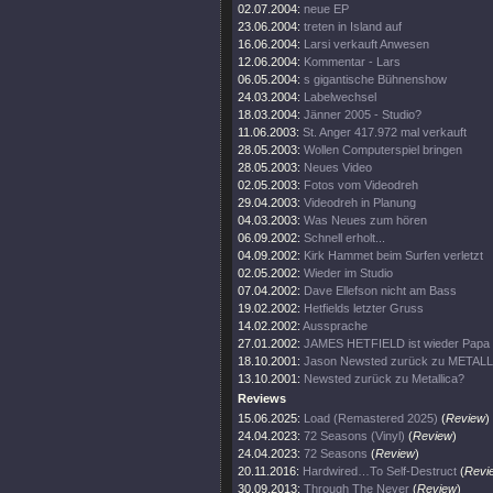
02.07.2004:
neue EP
23.06.2004:
treten in Island auf
16.06.2004:
Larsi verkauft Anwesen
12.06.2004:
Kommentar - Lars
06.05.2004:
s gigantische Bühnenshow
24.03.2004:
Labelwechsel
18.03.2004:
Jänner 2005 - Studio?
11.06.2003:
St. Anger 417.972 mal verkauft
28.05.2003:
Wollen Computerspiel bringen
28.05.2003:
Neues Video
02.05.2003:
Fotos vom Videodreh
29.04.2003:
Videodreh in Planung
04.03.2003:
Was Neues zum hören
06.09.2002:
Schnell erholt...
04.09.2002:
Kirk Hammet beim Surfen verletzt
02.05.2002:
Wieder im Studio
07.04.2002:
Dave Ellefson nicht am Bass
19.02.2002:
Hetfields letzter Gruss
14.02.2002:
Aussprache
27.01.2002:
JAMES HETFIELD ist wieder Papa
18.10.2001:
Jason Newsted zurück zu METAL
13.10.2001:
Newsted zurück zu Metallica?
Reviews
15.06.2025:
Load (Remastered 2025)
(
Review
)
24.04.2023:
72 Seasons (Vinyl)
(
Review
)
24.04.2023:
72 Seasons
(
Review
)
20.11.2016:
Hardwired…To Self-Destruct
(
Revi
30.09.2013:
Through The Never
(
Review
)