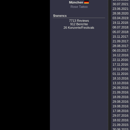
München
30.07.2021:
Rose Tattoo
23.06.2021:
28.08.2020:
Statistics
03.04.2019:
7713 Reviews
19.11.2018:
912 Berichte
08.07.2018:
26 Konzerte/Festivals
05.07.2018:
15.11.2017:
21.09.2017:
28.08.2017:
06.03.2017:
16.12.2016:
22.11.2016:
17.11.2016:
10.11.2016:
01.11.2016:
18.10.2016:
13.10.2016:
26.09.2016:
21.09.2016:
18.09.2016:
29.08.2016:
19.08.2016:
17.08.2016:
29.07.2016:
18.02.2016:
21.09.2015:
30.06.2015: