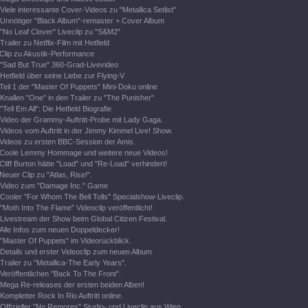
Viele interessante Cover-Videos zu "Metallica Setlist"
Unnötiger "Black Album"-remaster + Cover Album
"No Leaf Clover" Liveclip zu "S&M2"
Trailer zu Netflix-Film mit Hetfield
Clip zu Akustik-Performance
"Sad But True" 360-Grad-Livevideo
Hetfield über seine Liebe zur Flying-V
Teil 1 der "Master Of Puppets" Mini-Doku online
Knallen "One" in den Trailer zu "The Punisher"
"Tell Em All": Die Hetfield Biografie
Video der Grammy-Auftritt-Probe mit Lady Gaga.
Videos vom Auftritt in der Jimmy Kimmel Live! Show.
Videos zu ersten BBC-Session der Amis.
Coole Lemmy Hommage und weitere neue Videos!
Cliff Burton hätte "Load" und "Re-Load" verhindert!
Neuer Clip zu "Atlas, Rise!".
Video zum "Damage Inc." Game
Cooler "For Whom The Bell Tolls" Specialshow-Liveclip.
"Moth Into The Flame" Videoclip veröffentlicht!
Livestream der Show beim Global Citizen Festival.
Alle Infos zum neuen Doppeldecker!
"Master Of Puppets" im Videorückblick.
Details und erster Videoclip zum neuen Album
Trailer zu "Metallica-The Early Years".
Veröffentlichen "Back To The Front".
Mega Re-releases der ersten beiden Alben!
Kompletter Rock In Rio Auftritt online.
Offizieller "No Remores" Studio- und Liveclip aus Wien.