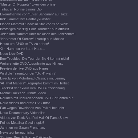
"Master Of Puppets" Livevideo online.
Tribut an Ronnie James Dio.
Liveaufnahme von "Enter Sandman" auf Jazz.
Kirk Hammet hilft Fantasykünstler.
Planen Mammut-Show im Stile von "The Wall".
Bestätigen die "Big-Four-Tournee" nun offiziell!
Ulrich und Hammet über die Alben des Jahrzehnts!
"Harvester Of Sorrow" Liveclip aus Mexico.
Heute um 23:00 im TV zu sehen!
Kirk Hammett verkauft Haus...
Neue Live-DVD
Ego-Troubles: Die Tour der Big 4 kommt nicht!
Weitere fette DVD Ausschnitte aus Nimes.
Preview der live DVD aus Nimes.
Wird die Traumtour der "Big 4" wahr?
Liveclip von Motörhead Classics mit Lemmy.
"All That Matters" Biographie kommt im Herbst.
Tracklist der exklusiven DVD Aufzeichnung
Michael Jackson Tribute Video.
Räumen mit unzureichenden DVD Gerüchten auf.
Neue Videos und erste DVD Infos.
Fan wegen Downloads von Polizei besucht.
Neue Documentary Videoclips.
Videos zur Rock And Roll Hall Of Fame Show.
Feines Metallica Gewinnspiel!
Jammen mit Saxon Frontman.
Newstedt bereut nichts!
"Broken, Beat & Scarred" Videoclip.