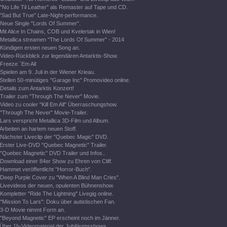
"No Life Til Leather" als Remaster auf Tape und CD.
"Sad But True" Late-Night-performance.
Neue Single "Lords Of Summer".
Mit Alice In Chains, COB und Kvelertak in Wien!
Metallica streamen "The Lords Of Summer" - 2014
Kündigen ersten neuen Song an.
Video-Rückblick zur legendären Antarktis-Show.
Freeze `Em All
Spielen am 9. Juli in der Wiener Krieau.
Stellen 50-minütiges "Garage Inc" Promovideo online.
Details zum Antarktis Konzert!
Trailer zum "Through The Never" Movie.
Video zu cooler "Kill Em All" Überraschungshow.
"Through The Never" Movie-Trailer.
Lars verspricht Metallica 3D-Film und Album.
Arbeiten an hartem neuen Stoff.
Nächster Liveclip der "Quebec Magic" DVD.
Erster Live-DVD "Quebec Magnetic" Trailer.
"Quebec Magnetic" DVD Trailer und Infos..
Download einer 84er Show zu Ehren von Cliff.
Hammet veröffentlicht "Horror-Buch".
Deep Purple Cover zu "When A Blind Man Cries".
Livevideos der neuen, opulenten Bühnenshow.
Kompletter "Ride The Lightning" Livegig online.
"Mission To Lars": Doku über autistischen Fan.
3-D Movie nimmt Form an.
"Beyond Magnetic" EP erscheint noch im Jänner.
Über 1h-Videomaterial der Jubiläumsshows.