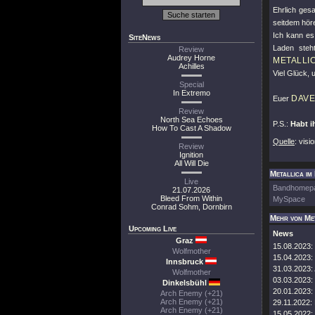
Ehrlich ges
seitdem höre
Ich kann es
SiteNews
Laden steh
Review
Audrey Horne
METALLI
Achilles
Viel Glück, 
Special
In Extremo
DAVE
Euer
Review
North Sea Echoes
P.S.:
Habt 
How To Cast A Shadow
Quelle
: visi
Review
Ignition
All Will Die
Metallica im
Live
Bandhomep
21.07.2026
Bleed From Within
MySpace
Conrad Sohm, Dornbirn
Mehr von Me
Upcoming Live
News
Graz
15.08.2023:
Wolfmother
15.04.2023:
Innsbruck
31.03.2023:
Wolfmother
03.03.2023:
Dinkelsbühl
20.01.2023:
Arch Enemy (+21)
Arch Enemy (+21)
29.11.2022:
Arch Enemy (+21)
15.05.2022: