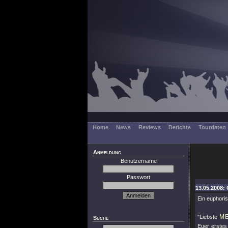
Home
News
Reviews
Berichte
Tourdaten
Anmeldung
Benutzername
Passwort
13.05.2008: 
Ein euphori
ME
"Liebste
Suche
Euer erste