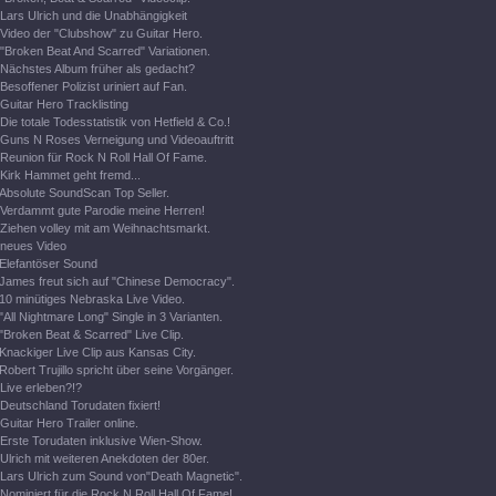
Lars Ulrich und die Unabhängigkeit
Video der "Clubshow" zu Guitar Hero.
"Broken Beat And Scarred" Variationen.
Nächstes Album früher als gedacht?
Besoffener Polizist uriniert auf Fan.
Guitar Hero Tracklisting
Die totale Todesstatistik von Hetfield & Co.!
Guns N Roses Verneigung und Videoauftritt
Reunion für Rock N Roll Hall Of Fame.
Kirk Hammet geht fremd...
Absolute SoundScan Top Seller.
Verdammt gute Parodie meine Herren!
Ziehen volley mit am Weihnachtsmarkt.
neues Video
Elefantöser Sound
James freut sich auf "Chinese Democracy".
10 minütiges Nebraska Live Video.
"All Nightmare Long" Single in 3 Varianten.
"Broken Beat & Scarred" Live Clip.
Knackiger Live Clip aus Kansas City.
Robert Trujillo spricht über seine Vorgänger.
Live erleben?!?
Deutschland Torudaten fixiert!
Guitar Hero Trailer online.
Erste Torudaten inklusive Wien-Show.
Ulrich mit weiteren Anekdoten der 80er.
Lars Ulrich zum Sound von"Death Magnetic".
Nominiert für die Rock N Roll Hall Of Fame!