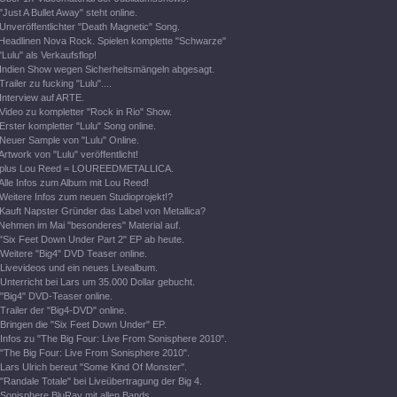
"Just A Bullet Away" steht online.
Unveröffentlichter "Death Magnetic" Song.
Headlinen Nova Rock. Spielen komplette "Schwarze"
"Lulu" als Verkaufsflop!
Indien Show wegen Sicherheitsmängeln abgesagt.
Trailer zu fucking "Lulu"....
Interview auf ARTE.
Video zu kompletter "Rock in Rio" Show.
Erster kompletter "Lulu" Song online.
Neuer Sample von "Lulu" Online.
Artwork von "Lulu" veröffentlicht!
plus Lou Reed = LOUREEDMETALLICA.
Alle Infos zum Album mit Lou Reed!
Weitere Infos zum neuen Studioprojekt!?
Kauft Napster Gründer das Label von Metallica?
Nehmen im Mai "besonderes" Material auf.
"Six Feet Down Under Part 2" EP ab heute.
Weitere "Big4" DVD Teaser online.
Livevideos und ein neues Livealbum.
Unterricht bei Lars um 35.000 Dollar gebucht.
"Big4" DVD-Teaser online.
Trailer der "Big4-DVD" online.
Bringen die "Six Feet Down Under" EP.
Infos zu "The Big Four: Live From Sonisphere 2010".
"The Big Four: Live From Sonisphere 2010".
Lars Ulrich bereut "Some Kind Of Monster".
"Randale Totale" bei Liveübertragung der Big 4.
Sonisphere BluRay mit allen Bands