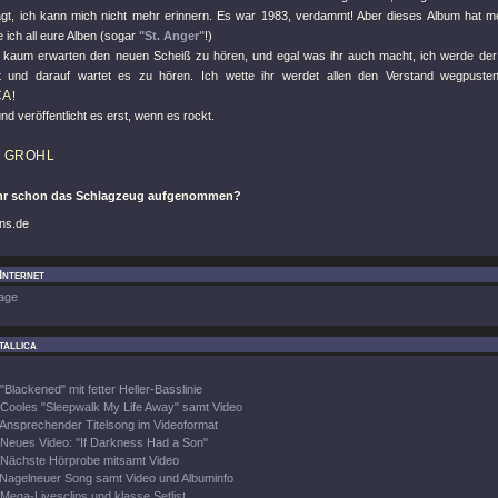
agt, ich kann mich nicht mehr erinnern. Es war 1983, verdammt! Aber dieses Album hat m
 ich all eure Alben (sogar
"St. Anger"
!)
 kaum erwarten den neuen Scheiß zu hören, und egal was ihr auch macht, ich werde der 
t und darauf wartet es zu hören. Ich wette ihr werdet allen den Verstand wegpusten,
CA
!
und veröffentlicht es erst, wenn es rockt.
 GROHL
ihr schon das Schlagzeug aufgenommen?
ons.de
 Internet
age
tallica
"Blackened" mit fetter Heller-Basslinie
Cooles "Sleepwalk My Life Away" samt Video
Ansprechender Titelsong im Videoformat
Neues Video: "If Darkness Had a Son"
Nächste Hörprobe mitsamt Video
Nagelneuer Song samt Video und Albuminfo
Mega-Livesclips und klasse Setlist