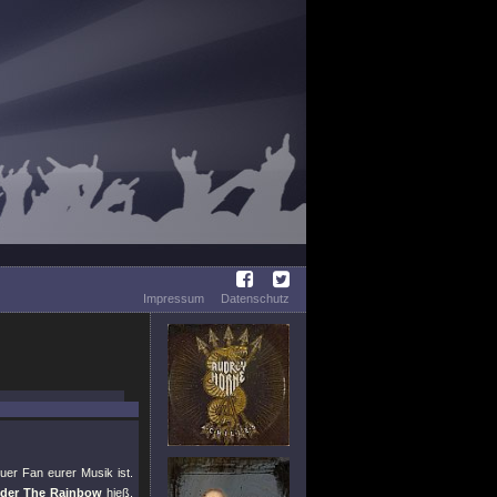
Impressum
Datenschutz
euer Fan eurer Musik ist.
der The Rainbow
hieß.