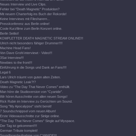
Neues Interview und Live Clips.
Fehler bei "Death Magnetic" Produktion?
Mit neuem Charterfolg ins Buch der Rekorde!
Keine Interviews mit Filesharern...
Presskonferenz aus Berlin online!
Coole Kurzfilme zum Berlin Konzert online.
Berlin Setlist!
KOMPLETTER DEATH MAGNETIC STREAM ONLINE!!!
Ulrich nicht besonders fähiger Drummer!!!!
Machine Head Fans!
Von Dave Grohl interviewt - Video!!!
3Sat Interview!!!
Newbies to the front!!!
Einführung in die Songs und Dank an Fans!!!!
Legal 6
Lars Ulrich träumt von guten alten Zeiten.
Death Magnetic Leak?!?
Video zu "The Day That Never Comes" enthüllt.
Man höre die Studioversion von "Cyanide".
Wir hören Ausschnitte von allen neuen Songs!
Rick Rubin im Interview zu Gerüchten um Sound.
Song "My Apocalypse" steht bereit!
7 Soundschnippsel vom neuen Album!
Erste Videoausschnitte zur Sinlge online.
"The Day That Never Comes" Single auf Myspace.
Der Tag ist gekommen!!!!
German Tribute komplett!
Soundboardaufnahme von CYANIDE!!!