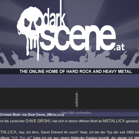
Kein Bild vorhanden.
Offener Brief von Dave Grohl (Metallica)
DAVE GROHL
METALLICA
sch bis zynischer
hat sich in einem offenen Brief an
gewand:
TALLICA
, hey, ich bin's, Dave! Erinnert ihr euch? Yeah, ich bin der Typ der seit 1983 tr
s Album
"Kill 'Em all"
habe ich mir aus einem Mailorder-Katalog bestellt, der glaube ich
Un