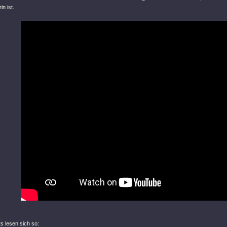
in ist.
ts lesen sich so: