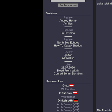
guitar pick dr
SiteNews
Review
Audrey Horne
Achilles
Special
In Extremo
Review
North Sea Echoes
How To Cast A Shadow
Review
Ignition
All Will Die
Live
21.07.2026
Bleed From Within
Conrad Sohm, Dornbirn
Upcoming Live
Graz
Wolfmother
Innsbruck
Wolfmother
Dinkelsbühl
Arch Enemy (+21)
Arch Enemy (+21)
Arch Enemy (+21)
Die Tracklis