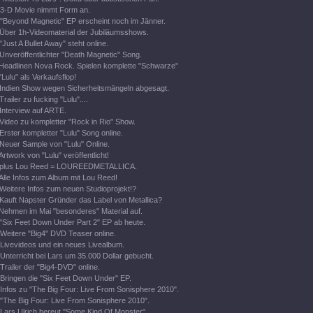
3-D Movie nimmt Form an.
"Beyond Magnetic" EP erscheint noch im Jänner.
Über 1h-Videomaterial der Jubiläumsshows.
"Just A Bullet Away" steht online.
Unveröffentlichter "Death Magnetic" Song.
Headlinen Nova Rock. Spielen komplette "Schwarze"
"Lulu" als Verkaufsflop!
Indien Show wegen Sicherheitsmängeln abgesagt.
Trailer zu fucking "Lulu"....
Interview auf ARTE.
Video zu kompletter "Rock in Rio" Show.
Erster kompletter "Lulu" Song online.
Neuer Sample von "Lulu" Online.
Artwork von "Lulu" veröffentlicht!
plus Lou Reed = LOUREEDMETALLICA.
Alle Infos zum Album mit Lou Reed!
Weitere Infos zum neuen Studioprojekt!?
Kauft Napster Gründer das Label von Metallica?
Nehmen im Mai "besonderes" Material auf.
"Six Feet Down Under Part 2" EP ab heute.
Weitere "Big4" DVD Teaser online.
Livevideos und ein neues Livealbum.
Unterricht bei Lars um 35.000 Dollar gebucht.
Trailer der "Big4-DVD" online.
Bringen die "Six Feet Down Under" EP.
Infos zu "The Big Four: Live From Sonisphere 2010".
"The Big Four: Live From Sonisphere 2010".
Lars Ulrich bereut "Some Kind Of Monster".