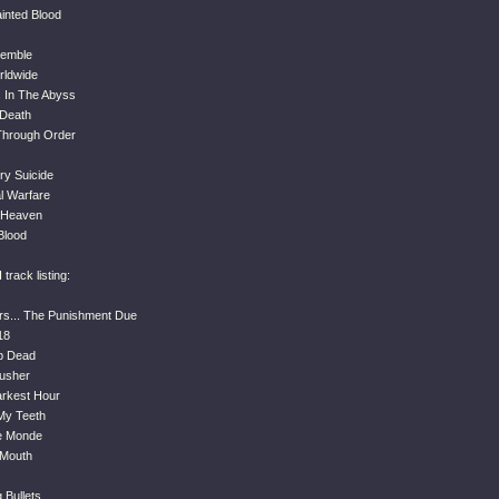
inted Blood
semble
rldwide
 In The Abyss
 Death
Through Order
ry Suicide
l Warfare
f Heaven
Blood
ack listing:
rs... The Punishment Due
18
p Dead
usher
arkest Hour
 My Teeth
Le Monde
 Mouth
 Bullets