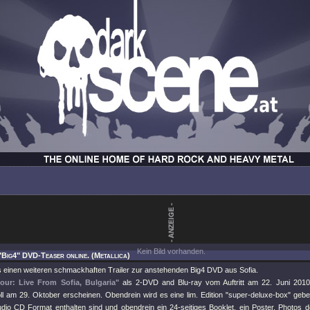
Kein Bild vorhanden.
"Big4" DVD-Teaser online. (Metallica)
es einen weiteren schmackhaften Trailer zur anstehenden Big4 DVD aus Sofia.
our: Live From Sofia, Bulgaria"
als 2-DVD and Blu-ray vom Auftritt am 22. Juni 2010
ll am 29. Oktober erscheinen. Obendrein wird es eine lim. Edition "super-deluxe-box" geben
dio CD Format enthalten sind und obendrein ein 24-seitiges Booklet, ein Poster, Photos d