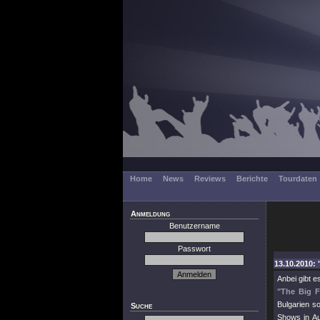
Home
News
Reviews
Berichte
Tourdaten
Anmeldung
Benutzername
Passwort
13.10.2010: 
Anbei gibt 
"The Big F
Bulgarien so
Suche
Shows in Au