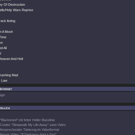
y Of Destruction
ells/Holy Wars Reprise
ck listing:
In A Mosh
 Time
se
nd All
l
/Heaven And Hell
hrashing Mad
e Law
 Internet
age
tallica
"Blackened" mit fetter Heller-Basslinie
Cooles "Sleepwalk My Life Away" samt Video
Ansprechender Titelsong im Videoformat
Neues Video: "If Darkness Had a Son"