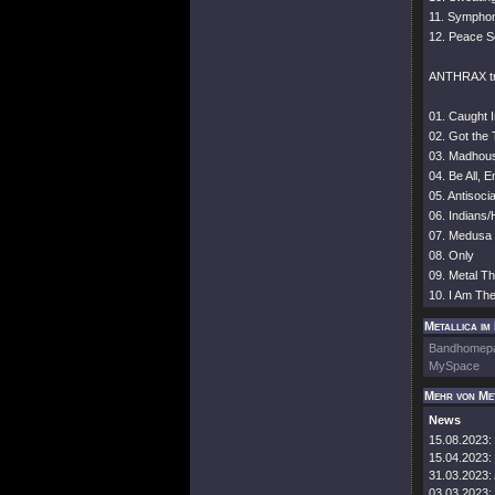
11. Symphon
12. Peace S
ANTHRAX tra
01. Caught 
02. Got the
03. Madhou
04. Be All, E
05. Antisocia
06. Indians
07. Medusa
08. Only
09. Metal T
10. I Am Th
Metallica im
Bandhomep
MySpace
Mehr von Me
News
15.08.2023:
15.04.2023:
31.03.2023:
03.03.2023: