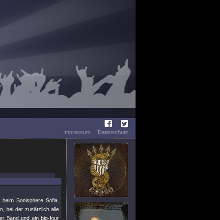
Impressum
Datenschutz
 beim Sonisphere Sofia,
, bei der zusätzlich alle
er Band und ein big-four