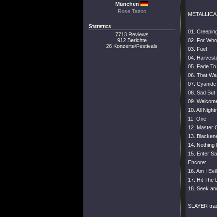
München
Rose Tattoo
METALLICA tr
Statistics
01. Creepin
7713 Reviews
912 Berichte
02. For Who
26 Konzerte/Festivals
03. Fuel
04. Harvest
05. Fade To
06. That Was
07. Cyanide
08. Sad But
09. Welcome
10. All Nigh
11. One
12. Master 
13. Blacken
14. Nothing 
15. Enter 
Encore:
16. Am I Evi
17. Hit The 
18. Seek an
SLAYER track