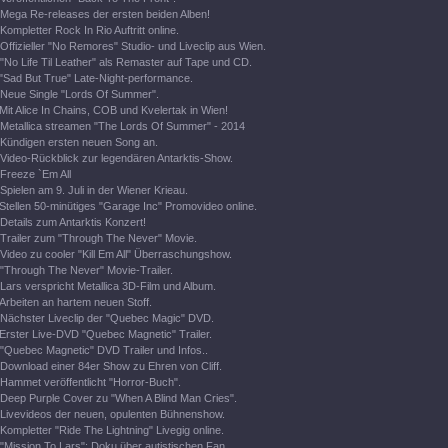
Mega Re-releases der ersten beiden Alben!
Kompletter Rock In Rio Auftritt online.
Offizieller "No Remores" Studio- und Liveclip aus Wien.
"No Life Til Leather" als Remaster auf Tape und CD.
"Sad But True" Late-Night-performance.
Neue Single "Lords Of Summer".
Mit Alice In Chains, COB und Kvelertak in Wien!
Metallica streamen "The Lords Of Summer" - 2014
Kündigen ersten neuen Song an.
Video-Rückblick zur legendären Antarktis-Show.
Freeze `Em All
Spielen am 9. Juli in der Wiener Krieau.
Stellen 50-minütiges "Garage Inc" Promovideo online.
Details zum Antarktis Konzert!
Trailer zum "Through The Never" Movie.
Video zu cooler "Kill Em All" Überraschungshow.
"Through The Never" Movie-Trailer.
Lars verspricht Metallica 3D-Film und Album.
Arbeiten an hartem neuen Stoff.
Nächster Liveclip der "Quebec Magic" DVD.
Erster Live-DVD "Quebec Magnetic" Trailer.
"Quebec Magnetic" DVD Trailer und Infos..
Download einer 84er Show zu Ehren von Cliff.
Hammet veröffentlicht "Horror-Buch".
Deep Purple Cover zu "When A Blind Man Cries".
Livevideos der neuen, opulenten Bühnenshow.
Kompletter "Ride The Lightning" Livegig online.
"Mission To Lars": Doku über autistischen Fan.