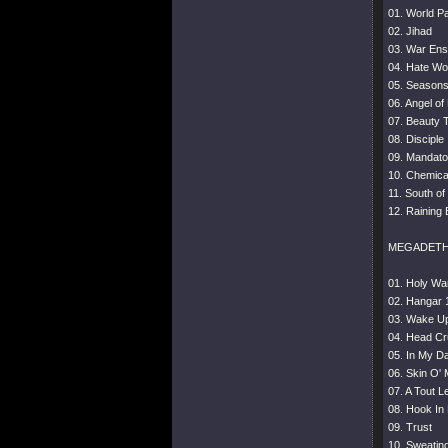
01. World Pa
02. Jihad
03. War En
04. Hate Wo
05. Seasons
06. Angel of
07. Beauty 
08. Disciple
09. Mandato
10. Chemica
11. South o
12. Raining 
MEGADETH tr
01. Holy Wa
02. Hangar 
03. Wake U
04. Head Cr
05. In My D
06. Skin O'
07. A Tout 
08. Hook In
09. Trust
10. Sweating