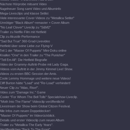
Nächste Hörprobe mitsamt Video
Nagelneuer Song samt Video und Albuminfo
Mega-Livesclips und klasse Setlist
Viele interessante Cover-Videos zu "Metallica Setlist"
Unnötiger "Black Album"-remaster + Cover Album
"No Leaf Clover" Liveclip zu "S&M2"
Trailer zu Netflix-Film mit Hetfield
Clip zu Akustik-Performance
"Sad But True" 360-Grad-Livevideo
Hetfield über seine Liebe zur Flying-V
Teil 1 der "Master Of Puppets" Mini-Doku online
Knallen "One" in den Trailer zu "The Punisher"
"Tell Em All": Die Hetfield Biografie
Video der Grammy-Auftritt-Probe mit Lady Gaga.
Videos vom Auftritt in der Jimmy Kimmel Live! Show.
Videos zu ersten BBC-Session der Amis.
Coole Lemmy Hommage und weitere neue Videos!
Cliff Burton hätte "Load" und "Re-Load" verhindert!
Neuer Clip zu "Atlas, Rise!".
Video zum "Damage Inc." Game
Cooler "For Whom The Bell Tolls" Specialshow-Liveclip.
"Moth Into The Flame" Videoclip veröffentlicht!
Livestream der Show beim Global Citizen Festival.
Alle Infos zum neuen Doppeldecker!
"Master Of Puppets" im Videorückblick.
Details und erster Videoclip zum neuen Album
Trailer zu "Metallica-The Early Years".
Veröffentlichen "Back To The Front".