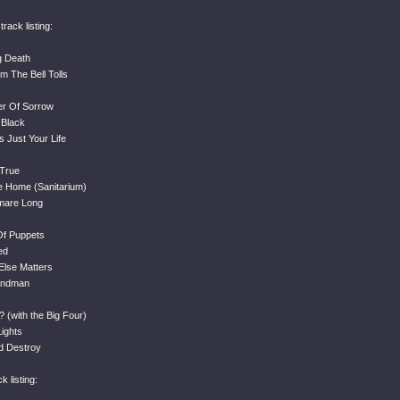
ack listing:
g Death
m The Bell Tolls
er Of Sorrow
 Black
 Just Your Life
 True
 Home (Sanitarium)
tmare Long
Of Puppets
ed
Else Matters
Sandman
l? (with the Big Four)
Lights
d Destroy
 listing: