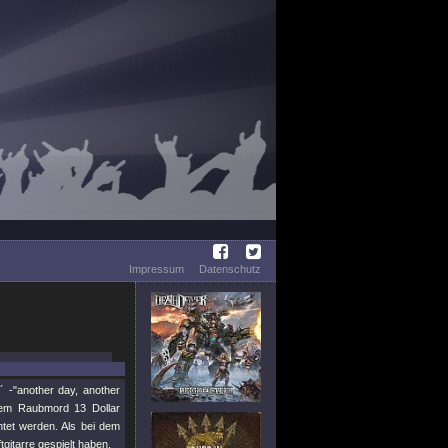
Impressum
Datenschutz
 -"another day, another
nem Raubmord 13 Dollar
htet werden. Als bei dem
tgitarre gespielt haben.