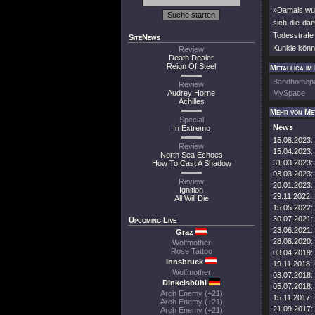
»Damals wur
sich die dam
Todesstrafe
SiteNews
Kunkle könnt
Review
Death Dealer
Reign Of Steel
Metallica im
Bandhomep
Review
Audrey Horne
MySpace
Achilles
Mehr von Me
Special
News
In Extremo
15.08.2023:
Review
15.04.2023:
North Sea Echoes
31.03.2023:
How To Cast A Shadow
03.03.2023:
Review
20.01.2023:
Ignition
29.11.2022:
All Will Die
15.05.2022:
30.07.2021:
Upcoming Live
23.06.2021:
Graz
28.08.2020:
Wolfmother
Rose Tattoo
03.04.2019:
Innsbruck
19.11.2018:
Wolfmother
08.07.2018:
Dinkelsbühl
05.07.2018:
Arch Enemy (+21)
15.11.2017:
Arch Enemy (+21)
21.09.2017:
Arch Enemy (+21)