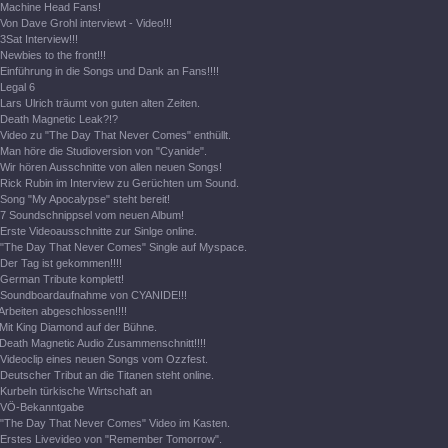
Machine Head Fans!
Von Dave Grohl interviewt - Video!!!
3Sat Interview!!!
Newbies to the front!!!
Einführung in die Songs und Dank an Fans!!!!
Legal 6
Lars Ulrich träumt von guten alten Zeiten.
Death Magnetic Leak?!?
Video zu "The Day That Never Comes" enthüllt.
Man höre die Studioversion von "Cyanide".
Wir hören Ausschnitte von allen neuen Songs!
Rick Rubin im Interview zu Gerüchten um Sound.
Song "My Apocalypse" steht bereit!
7 Soundschnippsel vom neuen Album!
Erste Videoausschnitte zur Sinlge online.
"The Day That Never Comes" Single auf Myspace.
Der Tag ist gekommen!!!!
German Tribute komplett!
Soundboardaufnahme von CYANIDE!!!
Arbeiten abgeschlossen!!!!
Mit King Diamond auf der Bühne.
Death Magnetic Audio Zusammenschnitt!!!!
Videoclip eines neuen Songs vom Ozzfest.
Deutscher Tribut an die Titanen steht online.
Kurbeln türkische Wirtschaft an
VÖ-Bekanntgabe
"The Day That Never Comes" Video im Kasten.
Erstes Livevideo von "Remember Tomorrow".