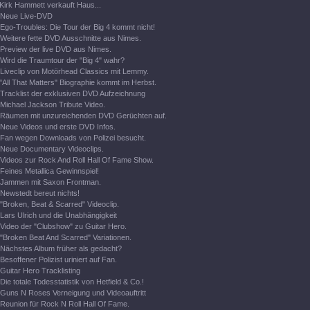
Kirk Hammett verkauft Haus...
Neue Live-DVD
Ego-Troubles: Die Tour der Big 4 kommt nicht!
Weitere fette DVD Ausschnitte aus Nimes.
Preview der live DVD aus Nimes.
Wird die Traumtour der "Big 4" wahr?
Liveclip von Motörhead Classics mit Lemmy.
"All That Matters" Biographie kommt im Herbst.
Tracklist der exklusiven DVD Aufzeichnung
Michael Jackson Tribute Video.
Räumen mit unzureichenden DVD Gerüchten auf.
Neue Videos und erste DVD Infos.
Fan wegen Downloads von Polizei besucht.
Neue Documentary Videoclips.
Videos zur Rock And Roll Hall Of Fame Show.
Feines Metallica Gewinnspiel!
Jammen mit Saxon Frontman.
Newstedt bereut nichts!
"Broken, Beat & Scarred" Videoclip.
Lars Ulrich und die Unabhängigkeit
Video der "Clubshow" zu Guitar Hero.
"Broken Beat And Scarred" Variationen.
Nächstes Album früher als gedacht?
Besoffener Polizist uriniert auf Fan.
Guitar Hero Tracklisting
Die totale Todesstatistik von Hetfield & Co.!
Guns N Roses Verneigung und Videoauftritt
Reunion für Rock N Roll Hall Of Fame.