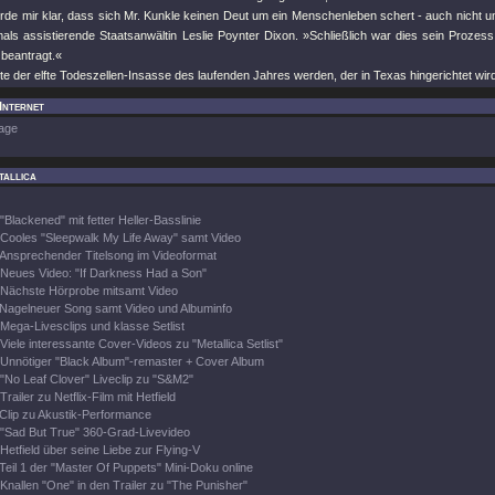
de mir klar, dass sich Mr. Kunkle keinen Deut um ein Menschenleben schert - auch nicht um
als assistierende Staatsanwältin Leslie Poynter Dixon. »Schließlich war dies sein Prozess
 beantragt.«
e der elfte Todeszellen-Insasse des laufenden Jahres werden, der in Texas hingerichtet wir
 Internet
age
tallica
"Blackened" mit fetter Heller-Basslinie
Cooles "Sleepwalk My Life Away" samt Video
Ansprechender Titelsong im Videoformat
Neues Video: "If Darkness Had a Son"
Nächste Hörprobe mitsamt Video
Nagelneuer Song samt Video und Albuminfo
Mega-Livesclips und klasse Setlist
Viele interessante Cover-Videos zu "Metallica Setlist"
Unnötiger "Black Album"-remaster + Cover Album
"No Leaf Clover" Liveclip zu "S&M2"
Trailer zu Netflix-Film mit Hetfield
Clip zu Akustik-Performance
"Sad But True" 360-Grad-Livevideo
Hetfield über seine Liebe zur Flying-V
Teil 1 der "Master Of Puppets" Mini-Doku online
Knallen "One" in den Trailer zu "The Punisher"