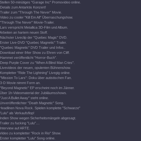
Stellen 50-minütiges "Garage Inc" Promovideo online.
Details zum Antarktis Konzert!
Trailer zum "Through The Never" Movie.
Video zu cooler "Kill Em All" Überraschungshow.
"Through The Never" Movie-Trailer.
Lars verspricht Metallica 3D-Film und Album.
Arbeiten an hartem neuen Stoff.
Nächster Liveclip der "Quebec Magic" DVD.
Erster Live-DVD "Quebec Magnetic" Trailer.
"Quebec Magnetic" DVD Trailer und Infos..
Download einer 84er Show zu Ehren von Cliff.
Hammet veröffentlicht "Horror-Buch".
Deep Purple Cover zu "When A Blind Man Cries".
Livevideos der neuen, opulenten Bühnenshow.
Kompletter "Ride The Lightning" Livegig online.
"Mission To Lars": Doku über autistischen Fan.
3-D Movie nimmt Form an.
"Beyond Magnetic" EP erscheint noch im Jänner.
Über 1h-Videomaterial der Jubiläumsshows.
"Just A Bullet Away" steht online.
Unveröffentlichter "Death Magnetic" Song.
Headlinen Nova Rock. Spielen komplette "Schwarze"
"Lulu" als Verkaufsflop!
Indien Show wegen Sicherheitsmängeln abgesagt.
Trailer zu fucking "Lulu"....
Interview auf ARTE.
Video zu kompletter "Rock in Rio" Show.
Erster kompletter "Lulu" Song online.