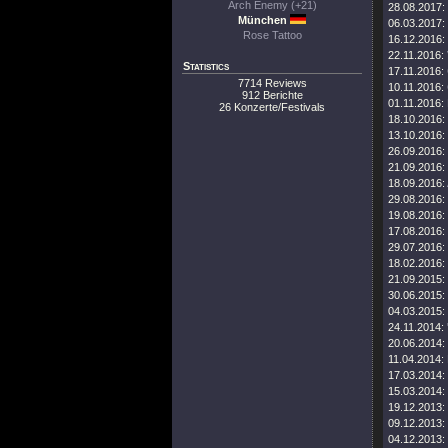
Arch Enemy (+21)
28.08.2017:
München
06.03.2017:
Rose Tattoo
16.12.2016:
22.11.2016:
Statistics
17.11.2016:
7714 Reviews
10.11.2016:
912 Berichte
01.11.2016:
26 Konzerte/Festivals
18.10.2016:
13.10.2016:
26.09.2016:
21.09.2016:
18.09.2016:
29.08.2016:
19.08.2016:
17.08.2016:
29.07.2016:
18.02.2016:
21.09.2015:
30.06.2015:
04.03.2015:
24.11.2014:
20.06.2014:
11.04.2014:
17.03.2014:
15.03.2014:
19.12.2013:
09.12.2013:
04.12.2013: