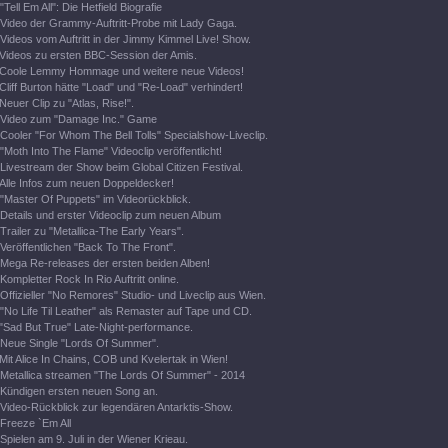
"Tell Em All": Die Hetfield Biografie
Video der Grammy-Auftritt-Probe mit Lady Gaga.
Videos vom Auftritt in der Jimmy Kimmel Live! Show.
Videos zu ersten BBC-Session der Amis.
Coole Lemmy Hommage und weitere neue Videos!
Cliff Burton hätte "Load" und "Re-Load" verhindert!
Neuer Clip zu "Atlas, Rise!".
Video zum "Damage Inc." Game
Cooler "For Whom The Bell Tolls" Specialshow-Liveclip.
"Moth Into The Flame" Videoclip veröffentlicht!
Livestream der Show beim Global Citizen Festival.
Alle Infos zum neuen Doppeldecker!
"Master Of Puppets" im Videorückblick.
Details und erster Videoclip zum neuen Album
Trailer zu "Metallica-The Early Years".
Veröffentlichen "Back To The Front".
Mega Re-releases der ersten beiden Alben!
Kompletter Rock In Rio Auftritt online.
Offizieller "No Remores" Studio- und Liveclip aus Wien.
"No Life Til Leather" als Remaster auf Tape und CD.
"Sad But True" Late-Night-performance.
Neue Single "Lords Of Summer".
Mit Alice In Chains, COB und Kvelertak in Wien!
Metallica streamen "The Lords Of Summer" - 2014
Kündigen ersten neuen Song an.
Video-Rückblick zur legendären Antarktis-Show.
Freeze `Em All
Spielen am 9. Juli in der Wiener Krieau.