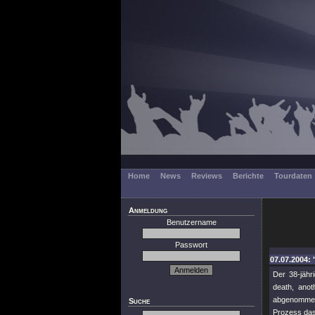
Home
News
Reviews
Berichte
Tourdaten
Anmeldung
Benutzername
Passwort
07.07.2004: 
Der 38-jähr
death, ano
abgenommen 
Suche
Prozess das 