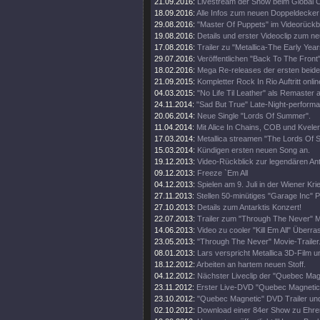
21.09.2016:
Livestream der Show beim Global Ci
18.09.2016:
Alle Infos zum neuen Doppeldecker
29.08.2016:
"Master Of Puppets" im Videorückbl
19.08.2016:
Details und erster Videoclip zum n
17.08.2016:
Trailer zu "Metallica-The Early Year
29.07.2016:
Veröffentlichen "Back To The Front"
18.02.2016:
Mega Re-releases der ersten beide
21.09.2015:
Kompletter Rock In Rio Auftritt onlin
04.03.2015:
"No Life Til Leather" als Remaster
24.11.2014:
"Sad But True" Late-Night-perform
20.06.2014:
Neue Single "Lords Of Summer".
11.04.2014:
Mit Alice In Chains, COB und Kveler
17.03.2014:
Metallica streamen "The Lords Of
15.03.2014:
Kündigen ersten neuen Song an.
19.12.2013:
Video-Rückblick zur legendären An
09.12.2013:
Freeze `Em All
04.12.2013:
Spielen am 9. Juli in der Wiener Kri
27.11.2013:
Stellen 50-minütiges "Garage Inc" 
27.10.2013:
Details zum Antarktis Konzert!
22.07.2013:
Trailer zum "Through The Never" M
14.06.2013:
Video zu cooler "Kill Em All" Über
23.05.2013:
"Through The Never" Movie-Trailer
08.01.2013:
Lars verspricht Metallica 3D-Film u
18.12.2012:
Arbeiten an hartem neuen Stoff.
04.12.2012:
Nächster Liveclip der "Quebec Ma
23.11.2012:
Erster Live-DVD "Quebec Magnetic" 
23.10.2012:
"Quebec Magnetic" DVD Trailer und
02.10.2012:
Download einer 84er Show zu Ehren 