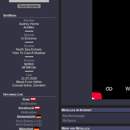
SiteNews
Review
Audrey Horne
Achilles
Special
In Extremo
Review
North Sea Echoes
How To Cast A Shadow
Review
Ignition
All Will Die
Live
21.07.2026
Bleed From Within
Conrad Sohm, Dornbirn
Upcoming Live
Graz
Wolfmother
Innsbruck
Metallica im Internet
Wolfmother
Bandhomepage
Dinkelsbühl
MySpace
Arch Enemy (+21)
Arch Enemy (+21)
Mehr von Metallica
München