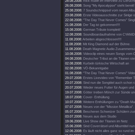
28.08.2008:
Rick Rubin im Interview zu Gerüch
26.08.2008:
Song "My Apocalypse" steht bereit!
25.08.2008:
7 Soundschnippsel vom neuen Alb
23.08.2008:
Erste Videoausschnitte zur Sinlge o
22.08.2008:
"The Day That Never Comes" Singl
21.08.2008:
Der Tag ist gekommen!!!!
15.08.2008:
German Tribute komplett!
12.08.2008:
Soundboardaufnahme von CYANIDE
11.08.2008:
Arbeiten abgeschlossen!!!!
11.08.2008:
Mit King Diamond auf der Bühne.
11.08.2008:
Death Magnetic Audio Zusammenschn
10.08.2008:
Videoclip eines neuen Songs vom O
04.08.2008:
Deutscher Tribut an die Titanen steh
02.08.2008:
Kurbeln türkische Wirtschaft an
02.08.2008:
VÖ-Bekanntgabe
01.08.2008:
"The Day That Never Comes" Video
29.07.2008:
Erstes Livevideo von "Remember 
23.07.2008:
Sind nun die Songtitel auch schon 
20.07.2008:
Wieder neues Futter für Augen und
19.07.2008:
Götter treiben Mönch zur Sünde un
18.07.2008:
Cover- Enthüllung
10.07.2008:
Weitere Enthüllungen zu "Death Mag
07.07.2008:
Neues von der "Mission Metallica".
05.07.2008:
Bescheren Schweizer Schülern zusä
03.07.2008:
Neues aus dem Studio
19.06.2008:
Live Show der Titanen im Netz
15.06.2008:
Sind Coverrätsel und Albumtitel nun 
12.06.2008:
Es läuft nicht alles ganz so rund im