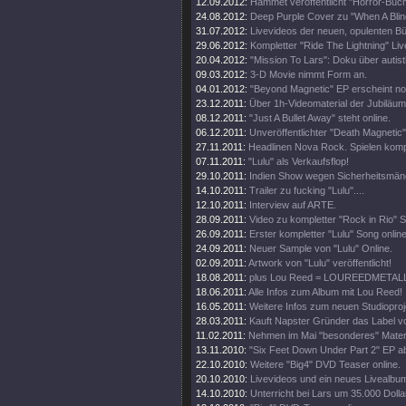
12.09.2012:
Hammet veröffentlicht "Horror-Buch
24.08.2012:
Deep Purple Cover zu "When A Blin
31.07.2012:
Livevideos der neuen, opulenten 
29.06.2012:
Kompletter "Ride The Lightning" Live
20.04.2012:
"Mission To Lars": Doku über autis
09.03.2012:
3-D Movie nimmt Form an.
04.01.2012:
"Beyond Magnetic" EP erscheint no
23.12.2011:
Über 1h-Videomaterial der Jubiläu
08.12.2011:
"Just A Bullet Away" steht online.
06.12.2011:
Unveröffentlichter "Death Magnetic
27.11.2011:
Headlinen Nova Rock. Spielen komp
07.11.2011:
"Lulu" als Verkaufsflop!
29.10.2011:
Indien Show wegen Sicherheitsmän
14.10.2011:
Trailer zu fucking "Lulu"....
12.10.2011:
Interview auf ARTE.
28.09.2011:
Video zu kompletter "Rock in Rio" 
26.09.2011:
Erster kompletter "Lulu" Song online
24.09.2011:
Neuer Sample von "Lulu" Online.
02.09.2011:
Artwork von "Lulu" veröffentlicht!
18.08.2011:
plus Lou Reed = LOUREEDMETAL
18.06.2011:
Alle Infos zum Album mit Lou Reed!
16.05.2011:
Weitere Infos zum neuen Studioproj
28.03.2011:
Kauft Napster Gründer das Label vo
11.02.2011:
Nehmen im Mai "besonderes" Materi
13.11.2010:
"Six Feet Down Under Part 2" EP a
22.10.2010:
Weitere "Big4" DVD Teaser online.
20.10.2010:
Livevideos und ein neues Livealbu
14.10.2010:
Unterricht bei Lars um 35.000 Dolla