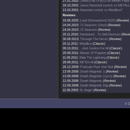
27.01.2002:
JAMES HETFIELD ist wieder Papa
18.10.2001:
Jason Newsted zurück zu METAL
13.10.2001:
Newsted zurück zu Metallica?
Reviews
15.06.2025:
Load (Remastered 2025)
(
Review
)
24.04.2023:
72 Seasons (Vinyl)
(
Review
)
24.04.2023:
72 Seasons
(
Review
)
20.11.2016:
Hardwired…To Self-Destruct
(
Revi
30.09.2013:
Through The Never
(
Review
)
20.11.2011:
Metallica
(
Classic
)
09.10.2011:
...And Justice For All
(
Classic
)
25.09.2011:
Master Of Puppets
(
Classic
)
11.09.2011:
Ride The Lightning
(
Classic
)
28.08.2011:
Kill 'Em All
(
Classic
)
26.12.2009:
Francais Pour Une Nuit
(
Review
)
13.09.2008:
Death Magnetic 1
(
Review
)
13.09.2008:
Death Magnetic (cyco)
(
Review
)
12.09.2008:
Death Magnetic
(
Review
)
12.09.2008:
Death Magnetic Digi
(
Review
)
11.06.2003:
St. Anger
(
Review
)
© D