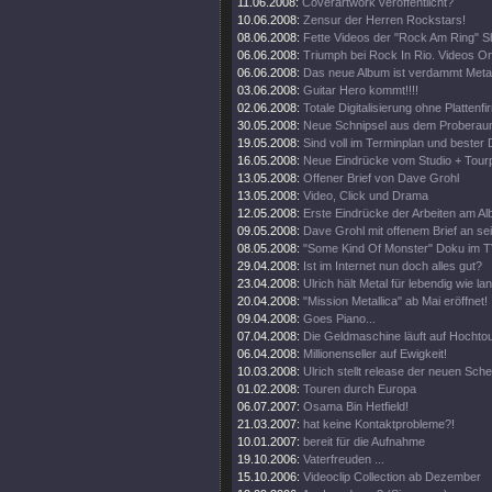
11.06.2008:
Coverartwork veröffentlicht?
10.06.2008:
Zensur der Herren Rockstars!
08.06.2008:
Fette Videos der "Rock Am Ring" 
06.06.2008:
Triumph bei Rock In Rio. Videos On
06.06.2008:
Das neue Album ist verdammt Metal
03.06.2008:
Guitar Hero kommt!!!!
02.06.2008:
Totale Digitalisierung ohne Plattenf
30.05.2008:
Neue Schnipsel aus dem Proberau
19.05.2008:
Sind voll im Terminplan und bester 
16.05.2008:
Neue Eindrücke vom Studio + Tourp
13.05.2008:
Offener Brief von Dave Grohl
13.05.2008:
Video, Click und Drama
12.05.2008:
Erste Eindrücke der Arbeiten am Al
09.05.2008:
Dave Grohl mit offenem Brief an se
08.05.2008:
"Some Kind Of Monster" Doku im T
29.04.2008:
Ist im Internet nun doch alles gut?
23.04.2008:
Ulrich hält Metal für lebendig wie la
20.04.2008:
"Mission Metallica" ab Mai eröffnet!
09.04.2008:
Goes Piano...
07.04.2008:
Die Geldmaschine läuft auf Hochto
06.04.2008:
Millionenseller auf Ewigkeit!
10.03.2008:
Ulrich stellt release der neuen Sch
01.02.2008:
Touren durch Europa
06.07.2007:
Osama Bin Hetfield!
21.03.2007:
hat keine Kontaktprobleme?!
10.01.2007:
bereit für die Aufnahme
19.10.2006:
Vaterfreuden ...
15.10.2006:
Videoclip Collection ab Dezember