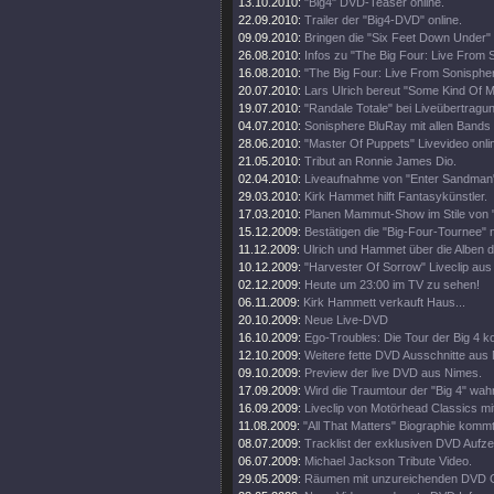
13.10.2010:
"Big4" DVD-Teaser online.
22.09.2010:
Trailer der "Big4-DVD" online.
09.09.2010:
Bringen die "Six Feet Down Under"
26.08.2010:
Infos zu "The Big Four: Live From 
16.08.2010:
"The Big Four: Live From Sonisphe
20.07.2010:
Lars Ulrich bereut "Some Kind Of M
19.07.2010:
"Randale Totale" bei Liveübertragun
04.07.2010:
Sonisphere BluRay mit allen Bands
28.06.2010:
"Master Of Puppets" Livevideo onli
21.05.2010:
Tribut an Ronnie James Dio.
02.04.2010:
Liveaufnahme von "Enter Sandman"
29.03.2010:
Kirk Hammet hilft Fantasykünstler.
17.03.2010:
Planen Mammut-Show im Stile von "
15.12.2009:
Bestätigen die "Big-Four-Tournee" nu
11.12.2009:
Ulrich und Hammet über die Alben 
10.12.2009:
"Harvester Of Sorrow" Liveclip aus
02.12.2009:
Heute um 23:00 im TV zu sehen!
06.11.2009:
Kirk Hammett verkauft Haus...
20.10.2009:
Neue Live-DVD
16.10.2009:
Ego-Troubles: Die Tour der Big 4 k
12.10.2009:
Weitere fette DVD Ausschnitte aus
09.10.2009:
Preview der live DVD aus Nimes.
17.09.2009:
Wird die Traumtour der "Big 4" wah
16.09.2009:
Liveclip von Motörhead Classics m
11.08.2009:
"All That Matters" Biographie kommt
08.07.2009:
Tracklist der exklusiven DVD Aufz
06.07.2009:
Michael Jackson Tribute Video.
29.05.2009:
Räumen mit unzureichenden DVD G