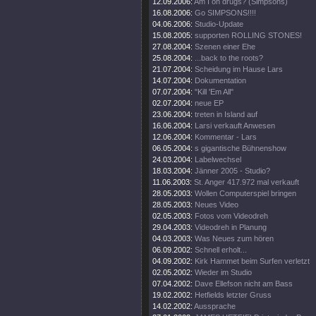
12.09.2006:
Am I on drugs? (Simpsons)
16.08.2006:
Go SIMPSONS!!!!
04.06.2006:
Studio-Update
15.08.2005:
supporten ROLLING STONES!
27.08.2004:
Szenen einer Ehe
25.08.2004:
...back to the roots?
21.07.2004:
Scheidung im Hause Lars
14.07.2004:
Dokumentation
07.07.2004:
"Kill 'Em All"
02.07.2004:
neue EP
23.06.2004:
treten in Island auf
16.06.2004:
Larsi verkauft Anwesen
12.06.2004:
Kommentar - Lars
06.05.2004:
s gigantische Bühnenshow
24.03.2004:
Labelwechsel
18.03.2004:
Jänner 2005 - Studio?
11.06.2003:
St. Anger 417.972 mal verkauft
28.05.2003:
Wollen Computerspiel bringen
28.05.2003:
Neues Video
02.05.2003:
Fotos vom Videodreh
29.04.2003:
Videodreh in Planung
04.03.2003:
Was Neues zum hören
06.09.2002:
Schnell erholt...
04.09.2002:
Kirk Hammet beim Surfen verletzt
02.05.2002:
Wieder im Studio
07.04.2002:
Dave Ellefson nicht am Bass
19.02.2002:
Hetfields letzter Gruss
14.02.2002:
Aussprache