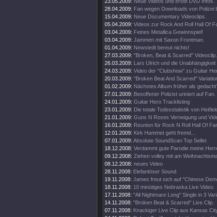
23.05.2009:
Neue Videos und erste DVD Infos.
28.04.2009:
Fan wegen Downloads von Polizei 
15.04.2009:
Neue Documentary Videoclips.
05.04.2009:
Videos zur Rock And Roll Hall Of 
03.04.2009:
Feines Metallica Gewinnspiel!
03.04.2009:
Jammen mit Saxon Frontman.
01.04.2009:
Newstedt bereut nichts!
27.03.2009:
"Broken, Beat & Scarred" Videoclip.
26.03.2009:
Lars Ulrich und die Unabhängigkeit
24.03.2009:
Video der "Clubshow" zu Guitar He
20.03.2009:
"Broken Beat And Scarred" Variatio
01.02.2009:
Nächstes Album früher als gedacht
27.01.2009:
Besoffener Polizist uriniert auf Fan.
24.01.2009:
Guitar Hero Tracklisting
23.01.2009:
Die totale Todesstatistik von Hetfiel
21.01.2009:
Guns N Roses Verneigung und Video
16.01.2009:
Reunion für Rock N Roll Hall Of Fa
12.01.2009:
Kirk Hammet geht fremd...
07.01.2009:
Absolute SoundScan Top Seller.
18.12.2008:
Verdammt gute Parodie meine Herr
09.12.2008:
Ziehen volley mit am Weihnachtsma
08.12.2008:
neues Video
28.11.2008:
Elefantöser Sound
19.11.2008:
James freut sich auf "Chinese Dem
18.11.2008:
10 minütiges Nebraska Live Video.
17.11.2008:
"All Nightmare Long" Single in 3 Var
14.11.2008:
"Broken Beat & Scarred" Live Clip.
07.11.2008:
Knackiger Live Clip aus Kansas Cit