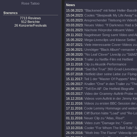
Rose Tattoo
News
15.08.2023:
"Blackened" mit fetter Heller-Bassli
Statistics
15.04.2023:
Cooles "Sleepwalk My Life Away" s
7713 Reviews
31.03.2023:
Ansprechender Titelsong im Videof
912 Berichte
03.03.2023:
Neues Video: "If Darkness Had a S
26 Konzerte/Festivals
20.01.2023:
Nächste Hörprobe mitsamt Video
29.11.2022:
Nagelneuer Song samt Video und A
15.05.2022:
Mega-Livesclips und klasse Setlist
30.07.2021:
Viele interessante Cover-Videos zu "
23.06.2021:
Unnötiger "Black Album"-remaster 
28.08.2020:
"No Leaf Clover" Liveclip zu "S&M2
03.04.2019:
Trailer zu Netflix-Film mit Hetfield
19.11.2018:
Clip zu Akustik-Performance
08.07.2018:
"Sad But True" 360-Grad-Livevideo
05.07.2018:
Hetfield über seine Liebe zur Flying
15.11.2017:
Teil 1 der "Master Of Puppets" Mini
21.09.2017:
Knallen "One" in den Trailer zu "Th
28.08.2017:
"Tell Em All": Die Hetfield Biografie
06.03.2017:
Video der Grammy-Auftritt-Probe m
16.12.2016:
Videos vom Auftritt in der Jimmy K
22.11.2016:
Videos zu ersten BBC-Session der 
17.11.2016:
Coole Lemmy Hommage und weitere
10.11.2016:
Cliff Burton hätte "Load" und "Re-Lo
01.11.2016:
Neuer Clip zu "Atlas, Rise!".
18.10.2016:
Video zum "Damage Inc." Game
13.10.2016:
Cooler "For Whom The Bell Tolls" S
26.09.2016:
"Moth Into The Flame" Videoclip verö