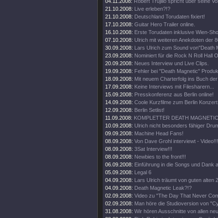
04.11.2008:
Robert Trujillo spricht über seine V
21.10.2008:
Live erleben?!?
21.10.2008:
Deutschland Torudaten fixiert!
17.10.2008:
Guitar Hero Trailer online.
16.10.2008:
Erste Torudaten inklusive Wien-Sh
07.10.2008:
Ulrich mit weiteren Anekdoten der 8
30.09.2008:
Lars Ulrich zum Sound von"Death 
23.09.2008:
Nominiert für die Rock N Roll Hall 
20.09.2008:
Neues Interview und Live Clips.
19.09.2008:
Fehler bei "Death Magnetic" Produk
18.09.2008:
Mit neuem Charterfolg ins Buch de
17.09.2008:
Keine Interviews mit Filesharern...
15.09.2008:
Presskonferenz aus Berlin online!
14.09.2008:
Coole Kurzfilme zum Berlin Konzert 
12.09.2008:
Berlin Setlist!
11.09.2008:
KOMPLETTER DEATH MAGNETIC 
10.09.2008:
Ulrich nicht besonders fähiger Drum
09.09.2008:
Machine Head Fans!
08.09.2008:
Von Dave Grohl interviewt - Video!!!
08.09.2008:
3Sat Interview!!!
08.09.2008:
Newbies to the front!!!
06.09.2008:
Einführung in die Songs und Dank a
05.09.2008:
Legal 6
04.09.2008:
Lars Ulrich träumt von guten alten Z
04.09.2008:
Death Magnetic Leak?!?
02.09.2008:
Video zu "The Day That Never Come
02.09.2008:
Man höre die Studioversion von "Cy
31.08.2008:
Wir hören Ausschnitte von allen ne