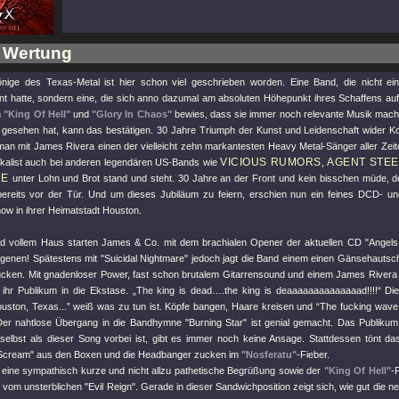
 Wertung
nige des Texas-Metal ist hier schon viel geschrieben worden. Eine Band, die nicht ei
 hatte, sondern eine, die sich anno dazumal am absoluten Höhepunkt ihres Schaffens aufl
n
"King Of Hell"
und
"Glory In Chaos"
bewies, dass sie immer noch relevante Musik mache
r gesehen hat, kann das bestätigen. 30 Jahre Triumph der Kunst und Leidenschaft wider 
an mit James Rivera einen der vielleicht zehn markantesten Heavy Metal-Sänger aller Zeite
VICIOUS RUMORS
AGENT STEE
okalist auch bei anderen legendären US-Bands wie
,
CE
unter Lohn und Brot stand und steht. 30 Jahre an der Front und kein bisschen müde, 
bereits vor der Tür. Und um dieses Jubiläum zu feiern, erschien nun ein feines DCD- 
ow in ihrer Heimatstadt Houston.
d vollem Haus starten James & Co. mit dem brachialen Opener der aktuellen CD
"Angels
genen! Spätestens mit
"Suicidal Nightmare"
jedoch jagt die Band einem einen Gänsehauts
cken. Mit gnadenloser Power, fast schon brutalem Gitarrensound und einem James Rivera 
ihr Publikum in die Ekstase. „The king is dead….the king is deaaaaaaaaaaaaaad!!!!“ Die
uston, Texas...” weiß was zu tun ist. Köpfe bangen, Haare kreisen und “The fucking wave 
Der nahtlose Übergang in die Bandhymne
"Burning Star"
ist genial gemacht. Das Publikum
 selbst als dieser Song vorbei ist, gibt es immer noch keine Ansage. Stattdessen tönt da
Scream"
aus den Boxen und die Headbanger zucken im
"Nosferatu"
-Fieber.
gt eine sympathisch kurze und nicht allzu pathetische Begrüßung sowie der
"King Of Hell"
-
t vom unsterblichen
"Evil Reign"
. Gerade in dieser Sandwichposition zeigt sich, wie gut die 