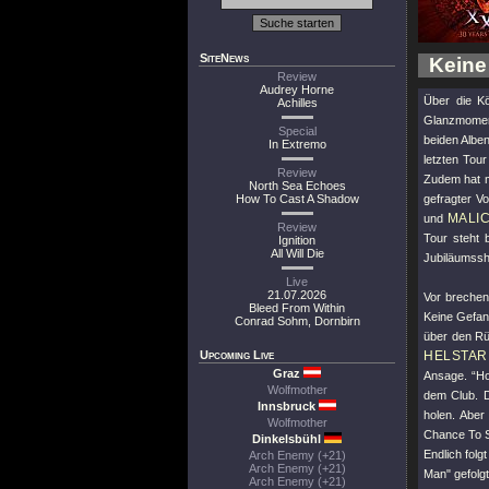
SiteNews
Keine
Review
Audrey Horne
Über die Kö
Achilles
Glanzmoment
Special
beiden Albe
In Extremo
letzten Tou
Review
Zudem hat m
North Sea Echoes
How To Cast A Shadow
gefragter V
MALI
und
Review
Tour steht 
Ignition
All Will Die
Jubiläumssh
Live
21.07.2026
Vor brechen
Bleed From Within
Keine Gefan
Conrad Sohm, Dornbirn
über den Rü
Upcoming Live
HELSTAR
Graz
Ansage. “Ho
Wolfmother
dem Club. 
Innsbruck
holen. Aber
Wolfmother
Chance To 
Dinkelsbühl
Endlich fol
Arch Enemy (+21)
Arch Enemy (+21)
Man"
gefolg
Arch Enemy (+21)