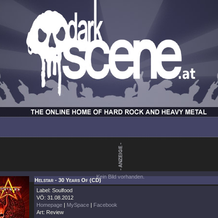
Kein Bild vorhanden.
Helstar - 30 Years Of (CD)
Label: Soulfood
VÖ: 31.08.2012
Homepage
|
MySpace
|
Facebook
Art: Review