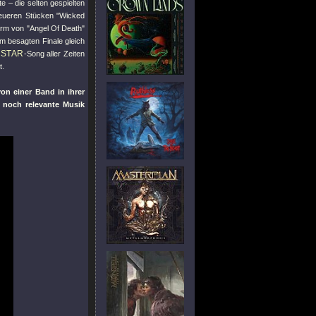
 – die selten gespielten
neueren Stücken
"Wicked
Form von
"Angel Of Death"
im besagten Finale gleich
LSTAR
-Song aller Zeiten
t.
on einer Band in ihrer
 noch relevante Musik