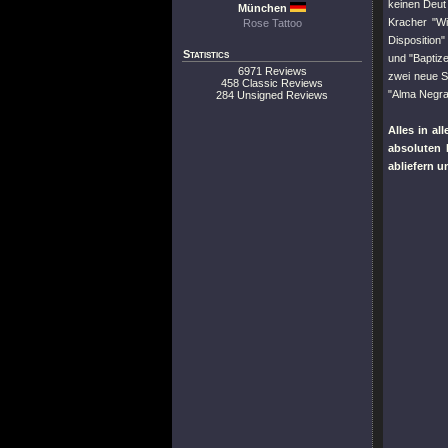
keinen Deut
München
Kracher
"W
Rose Tattoo
Disposition"
Statistics
und
"Baptiz
6971 Reviews
zwei neue S
458 Classic Reviews
"Alma Negra
284 Unsigned Reviews
Alles in a
absoluten
abliefern u