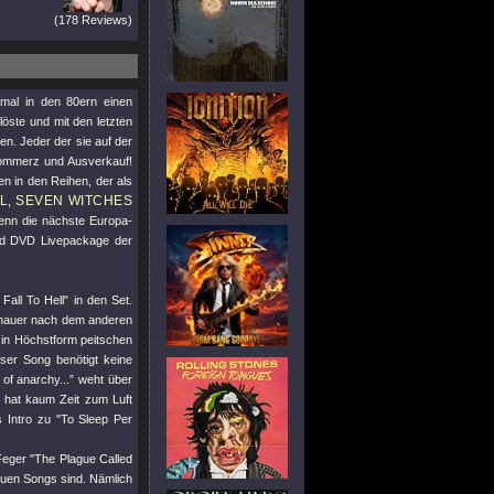
(178 Reviews)
nmal in den 80ern einen
öste und mit den letzten
n. Jeder der sie auf der
Kommerz und Ausverkauf!
n in den Reihen, der als
L
SEVEN WITCHES
,
denn die nächste Europa-
und DVD Livepackage der
 Fall To Hell"
in den Set.
chauer nach dem anderen
in Höchstform peitschen
ser Song benötigt keine
of anarchy...” weht über
 hat kaum Zeit zum Luft
s Intro zu
"To Sleep Per
Feger
"The Plague Called
neuen Songs sind. Nämlich