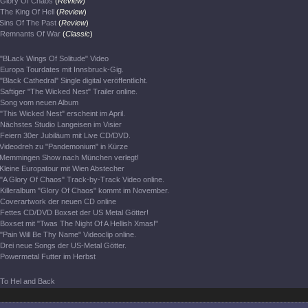
Glory Of Chaos
(
Review
)
The King Of Hell
(
Review
)
Sins Of The Past
(
Review
)
Remnants Of War
(
Classic
)
"BLack Wings Of Solitude" Video
Europa Tourdates mit Innsbruck-Gig.
"Black Cathedral" Single digital veröffentlicht.
Saftiger "The Wicked Nest" Trailer online.
Song vom neuen Album
"This Wicked Nest" erscheint im April.
Nächstes Studio Langeisen im Visier
Feiern 30er Jubiläum mit Live CD/DVD.
Videodreh zu "Pandemonium" in Kürze
Memmingen Show nach München verlegt!
Kleine Europatour mit Wien Abstecher
"A Glory Of Chaos" Track-by-Track Video online.
Killeralbum "Glory Of Chaos" kommt im November.
Coverartwork der neuen CD online
Fettes CD/DVD Boxset der US Metal Götter!
Boxset mit "Twas The Night Of A Hellish Xmas!"
"Pain Will Be Thy Name" Videoclip online.
Drei neue Songs der US-Metal Götter.
Powermetal Futter im Herbst
To Hel and Back