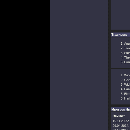
Trackliste
Ange
Tow
Suic
The
Burn
Win
Goo
Wic
Pan
Bitt
Har
Mehr von He
Reviews
15.11.2025:
29.04.2014: