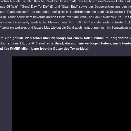
 schlechter als die alten Kracher. Welche Band schafft das heute schon? Weitere Höhepunkte
inds Of War"
,
"Good Day To Die"
(!) und
"Bitter End"
sowie der Doppelschlag aus den 
und
"Pandemonium"
, der besonders heftig rockt. Natürlich kommen auch die Klassiker in 
ed In Blood"
sowie dem unvermeidlichen Finale mit
"Run With The Pack"
nicht zu kurz. Das 
HE
ongs vertreten sind, nämlich der Titelsong von
"King Of Hell"
und der wohl brutalste
"
zeigt ein weiteres und letztes Mal, wie gut die Band auch heutzutage noch im Songwriting is
llem eine geniale Werkschau über 20 Songs vor einem tollen Publikum, dargeboten v
HELSTAR
 Höchstform.
sind eine Band, die sich nie verbogen haben, auch heute
nd live IMMER killen. Lang lebe die Götter des Texas-Metal!