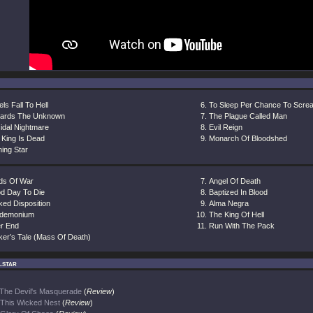
ls Fall To Hell
To Sleep Per Chance To Scre
ards The Unknown
The Plague Called Man
idal Nightmare
Evil Reign
 King Is Dead
Monarch Of Bloodshed
ing Star
ds Of War
Angel Of Death
d Day To Die
Baptized In Blood
ked Disposition
Alma Negra
demonium
The King Of Hell
er End
Run With The Pack
ker’s Tale (Mass Of Death)
lstar
The Devil's Masquerade
(
Review
)
This Wicked Nest
(
Review
)