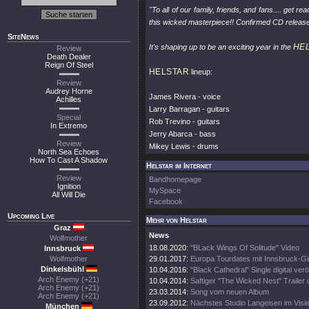
"To all of our family, friends, and fans.... get
this wicked masterpiece!! Confirmed CD release
SiteNews
HE
It's shaping up to be an exciting year in the
Review
Death Dealer
Reign Of Steel
HELSTAR
lineup:
Review
Audrey Horne
James Rivera - voice
Achilles
Larry Barragan - guitars
Special
Rob Trevino - guitars
In Extremo
Jerry Abarca - bass
Review
Mikey Lewis - drums
North Sea Echoes
How To Cast A Shadow
Helstar im Internet
Review
Bandhomepage
Ignition
MySpace
All Will Die
Facebook
Upcoming Live
Mehr von Helstar
Graz
News
Wolfmother
18.08.2020:
"BLack Wings Of Solitude" Video
Innsbruck
Wolfmother
29.01.2017:
Europa Tourdates mit Innsbruck-Gi
Dinkelsbühl
10.04.2016:
"Black Cathedral" Single digital veröf
Arch Enemy (+21)
10.04.2014:
Saftiger "The Wicked Nest" Trailer o
Arch Enemy (+21)
23.03.2014:
Song vom neuen Album
Arch Enemy (+21)
23.09.2012:
Nächstes Studio Langeisen im Visie
München