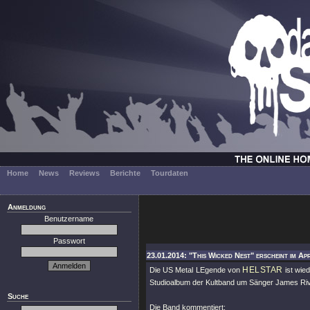
Home
News
Reviews
Berichte
Tourdaten
Anmeldung
Benutzername
Passwort
23.01.2014: "This Wicked Nest" erscheint im Apr
HELSTAR
Die US Metal LEgende von
ist wie
Studioalbum der Kultband um Sänger James River
Suche
Die Band kommentiert: