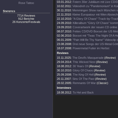
03.01.2012:
Feiern 30er Jubiläum mit Live CD/
Rose Tattoo
10.02.2011:
Videodreh zu "Pandemonium" in Kü
30.11.2010:
Memmingen Show nach München ve
Statistics
22.11.2010:
Kleine Europatour mit Wien Abstech
7714 Reviews
912 Berichte
22.10.2010:
"A Glory Of Chaos" Track-by-Track
26 Konzerte/Festivals
24.09.2010:
Killeralbum "Glory Of Chaos" kom
19.09.2010:
Coverartwork der neuen CD online
08.07.2010:
Fettes CD/DVD Boxset der US Meta
02.06.2010:
Boxset mit "Twas The Night Of A He
06.01.2009:
"Pain Will Be Thy Name" Videoclip o
23.08.2008:
Drei neue Songs der US-Metal Gött
18.07.2008:
Powermetal Futter im Herbst
Reviews
15.11.2025:
The Devil's Masquerade
(
Review
)
29.04.2014:
This Wicked Nest
(
Review
)
18.08.2012:
30 Years Of
(
Review
)
30.10.2010:
Glory Of Chaos
(
Review
)
25.09.2008:
The King Of Hell
(
Review
)
20.11.2007:
Sins Of The Past
(
Review
)
28.02.2005:
Remnants Of War
(
Classic
)
Interviews
18.08.2012:
To Hel and Back