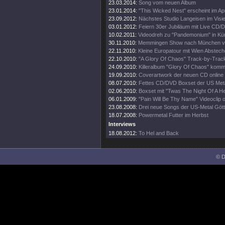
23.03.2014:
Song vom neuen Album
23.01.2014:
"This Wicked Nest" erscheint im Apr
23.09.2012:
Nächstes Studio Langeisen im Visie
03.01.2012:
Feiern 30er Jubiläum mit Live CD/
10.02.2011:
Videodreh zu "Pandemonium" in Kü
30.11.2010:
Memmingen Show nach München ve
22.11.2010:
Kleine Europatour mit Wien Abstech
22.10.2010:
"A Glory Of Chaos" Track-by-Track
24.09.2010:
Killeralbum "Glory Of Chaos" kom
19.09.2010:
Coverartwork der neuen CD online
08.07.2010:
Fettes CD/DVD Boxset der US Meta
02.06.2010:
Boxset mit "Twas The Night Of A He
06.01.2009:
"Pain Will Be Thy Name" Videoclip o
23.08.2008:
Drei neue Songs der US-Metal Gött
18.07.2008:
Powermetal Futter im Herbst
Interviews
18.08.2012:
To Hel and Back
© D