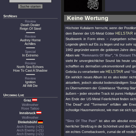
SiteNews
Keine Wertung
Review
Death Dealer
Höchster Kultalarm herrscht, wenn der Postillo
Reign Of Steel
HELSTAR
dem Banner der US-Metal Götter
i
Review
Studiowerk in Form eines – zugegeben sch
Audrey Horne
Achilles
Legende gleich auf Eis zu liegen und nur sehr s
1982 gegründet waren die goldenen Jahre diese
Special
In Extremo
Alben wie
"Remnants Of War"
,
"A Distant T
steht ihr unvergleichlicher Sound bis heute un
Review
schafften es dermaßen unkonventionell und ge
North Sea Echoes
How To Cast A Shadow
HELSTAR
Gebräu zu verarbeiten wie
und
"Si
Ein wirklich neues Album ist es also leider ni
Review
Ignition
aktuellem, jedoch absolut bodenständigem Sou
All Will Die
zu Übernummern der Güteklasse
"Burning Star
äußern – jeder einzelne Track ist pures Heiligtu
Upcoming Live
Am Ende der US-Metal Feierlichkeit finden si
Graz
The Dead"
und
"Tormentor"
erfüllen alle Er
Wolfmother
Rose Tattoo
schoolige Hausmannskost, wie man sie sich ty
Innsbruck
Wolfmother
"Sins Of The Past"
ist also ein absolut ess
Dinkelsbühl
herrlicher Streifzug in die Schönheit und den 
Arch Enemy (+21)
Arch Enemy (+21)
ein echtes Comebackwerk, zumal die elf restlich
Arch Enemy (+21)