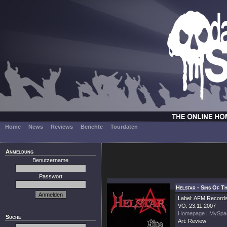
Home
News
Reviews
Berichte
Tourdaten
Anmeldung
Benutzername
Passwort
Helstar - Sins Of T
Label: AFM Record
VÖ: 23.11.2007
Homepage
|
MySpa
Suche
Art: Review