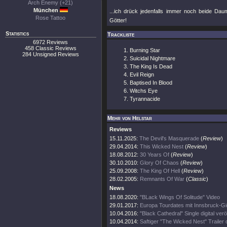
Arch Enemy (+21)
München
...ich drück jedenfalls immer noch beide Dau
Rose Tattoo
Götter!
Statistics
Trackliste
6972 Reviews
458 Classic Reviews
Burning Star
284 Unsigned Reviews
Suicidal Nightmare
The King Is Dead
Evil Reign
Baptised In Blood
Witchs Eye
Tyrannacide
Mehr von Helstar
Reviews
15.11.2025:
The Devil's Masquerade
(
Review
)
29.04.2014:
This Wicked Nest
(
Review
)
18.08.2012:
30 Years Of
(
Review
)
30.10.2010:
Glory Of Chaos
(
Review
)
25.09.2008:
The King Of Hell
(
Review
)
28.02.2005:
Remnants Of War
(
Classic
)
News
18.08.2020:
"BLack Wings Of Solitude" Video
29.01.2017:
Europa Tourdates mit Innsbruck-Gi
10.04.2016:
"Black Cathedral" Single digital veröf
10.04.2014:
Saftiger "The Wicked Nest" Trailer o