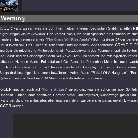
 Wertung
IGGER
Fans wissen was sie von ihren Helden kriegen! Deutschen Stahl mit fetten Rif
d großartigen Album Artworks. Das verhält sich auch beim Appetizer für Studioalbum N
t anders. Nach einem starken
"The Clans Will Rise Again"
Album ist diese EP der perfek
GRAVE DIG
gust folgen soll. Das Cover ist sensationell und die neuen Songs tadellose
Song über die griechische Mythologie, ist ein Paradeohrwurm des Teutonenmetal, die beide
age Beast"
und das eingängige
"Metal Will Never Die"
(Klischeetext und Mitsingrefrain treffen
eadbanger Hymnen Marke Boltendal und Co. Fans der Deutschen Metal Institution werde
en Himmel strecken, und um sich für den anstehenden Longplayer zu rüsten, kann es kaum
ongs drei knackige Liversionen bewährter Livehits Marke
"Ballad Of A Hangman"
,
"Exca
(allesamt von der Wacken 2010 Show) durch die Anlage zu donnern.
IGGER
machen auch auf
"Home At Last"
genau das, was sie schon seit über 30 Jahre
achen. Einfach aber effektiven German Metal. Unkompliziert, keineswegs genial und 
Fans der Band kann das alles aber egal sein, denn wie bereits eingangs erwähnt, wissen
IGGER
kriegen…