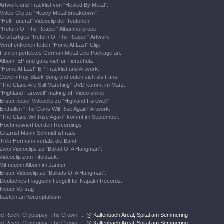
Artwork und Tracklist von "Healed By Metal".
Video-Clip zu "Heavy Metal Breakdown"
"Hell Funeral" Videoclip der Teutonen.
"Return Of The Reaper" Albumhörprobe.
Großartiges "Return Of The Reaper" Artwork.
Veröffentlichen fetten "Home At Last" Clip.
Führen perfektes German Metal Live Package an.
Album, EP und ganz viel für Tierschutz.
"Home At Last" EP Tracklist und Artwork.
Covern Roy Black Song und outen sich als Fans!
"The Clans Are Still Marching" DVD kommt im März.
"Highland Farewell" making-off Video online.
Erster neuer Videoclip zu "Highland Farewell".
Enthüllen "The Clans Will Rise Again" Artwork.
"The Clans Will Rise Again" kommt im September.
Hochmotiviert bei den Recordings
Gitarrist Manni Schmidt ist raus
Thilo Hermann verläßt die Band!
Zwei Videoclips zu "Ballad Of A Hangman".
Videoclip zum Titeltrack.
Mit neuem Album im Jänner
Erster Videoclip zu "Ballads Of A Hangman".
Deutsches Flaggschiff segelt für Napalm Records.
Neuer Vertrag
basteln an Konzeptalbum
d Reich, Cryptopsy, The Crown, ...
@ Kaltenbach Areal, Spital am Semmering
d Reich, Cryptopsy, The Crown, ...
@ Kaltenbach Areal, Spital am Semmering