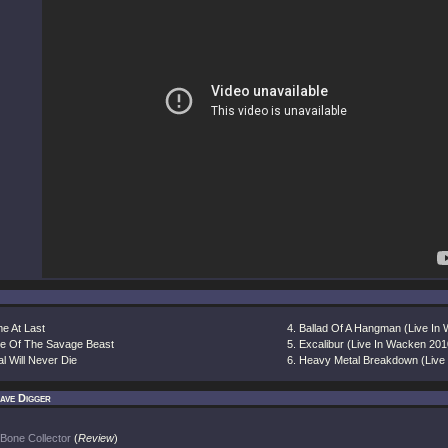
e At Last
Ballad Of A Hangman (Live In
e Of The Savage Beast
Excalibur (Live In Wacken 201
l Will Never Die
Heavy Metal Breakdown (Live
ave Digger
Bone Collector
(
Review
)