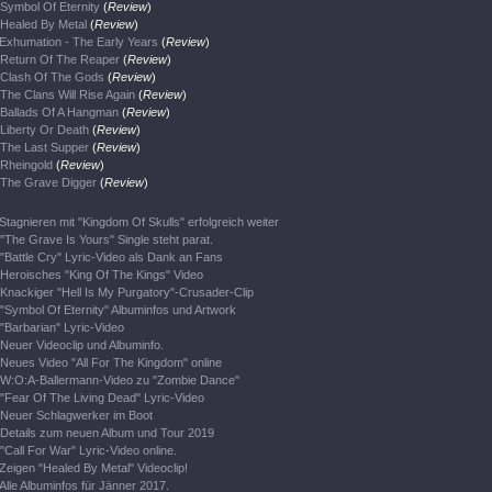
Symbol Of Eternity
(
Review
)
Healed By Metal
(
Review
)
Exhumation - The Early Years
(
Review
)
Return Of The Reaper
(
Review
)
Clash Of The Gods
(
Review
)
The Clans Will Rise Again
(
Review
)
Ballads Of A Hangman
(
Review
)
Liberty Or Death
(
Review
)
The Last Supper
(
Review
)
Rheingold
(
Review
)
The Grave Digger
(
Review
)
Stagnieren mit "Kingdom Of Skulls" erfolgreich weiter
"The Grave Is Yours" Single steht parat.
"Battle Cry" Lyric-Video als Dank an Fans
Heroisches "King Of The Kings" Video
Knackiger "Hell Is My Purgatory"-Crusader-Clip
"Symbol Of Eternity" Albuminfos und Artwork
"Barbarian" Lyric-Video
Neuer Videoclip und Albuminfo.
Neues Video "All For The Kingdom" online
W:O:A-Ballermann-Video zu "Zombie Dance"
"Fear Of The Living Dead" Lyric-Video
Neuer Schlagwerker im Boot
Details zum neuen Album und Tour 2019
"Call For War" Lyric-Video online.
Zeigen "Healed By Metal" Videoclip!
Alle Albuminfos für Jänner 2017.