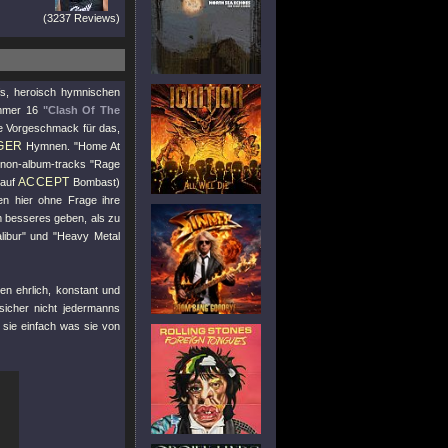
(3237 Reviews)
fs, heroisch hymnischen
ummer 16
"Clash Of The
te Vorgeschmack für das,
GER
Hymnen.
"Home At
n non-album-tracks
"Rage
ACCEPT
 auf
Bombast)
n hier ohne Frage ihre
 besseres geben, als zu
libur"
und
"Heavy Metal
n ehrlich, konstant und
sicher nicht jedermanns
 sie einfach was sie von