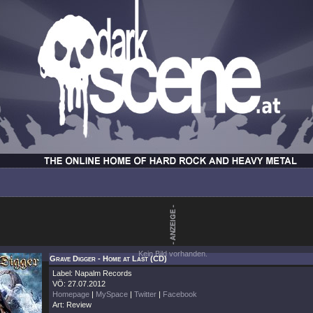
Kein Bild vorhanden.
Grave Digger - Home at Last (CD)
Label: Napalm Records
VÖ: 27.07.2012
Homepage
|
MySpace
|
Twitter
|
Facebook
Art: Review