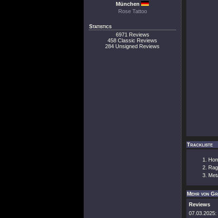
München
Rose Tattoo
Statistics
6971 Reviews
458 Classic Reviews
284 Unsigned Reviews
Trackliste
Hom
Rag
Meta
Mehr von Gr
Reviews
07.03.2025: