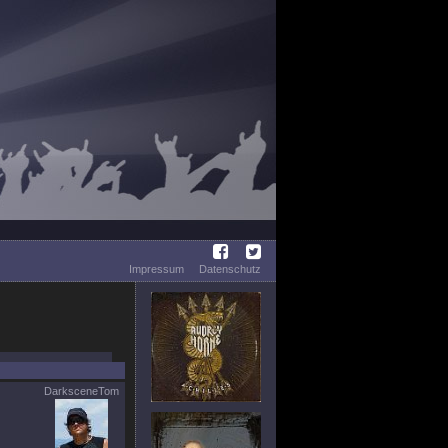
Impressum
Datenschutz
DarksceneTom