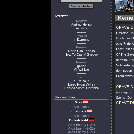
SiteNews
Keine
Review
Audrey Horne
GRAVE D
Achilles
Refrains un
Special
Gods"
nich
In Extremo
was Ende Au
Review
Last"
, ein 
North Sea Echoes
How To Cast A Shadow
Of The Sav
astreine H
Review
Schwerter g
Ignition
All Will Die
den neuen S
Breakdown"
Live
21.07.2026
Bleed From Within
GRAVE D
Conrad Sohm, Dornbirn
unbeugsam m
Upcoming Live
Sache. Den 
Graz
GRAVE D
Wolfmother
Innsbruck
Wolfmother
Dinkelsbühl
Arch Enemy (+21)
Arch Enemy (+21)
Arch Enemy (+21)