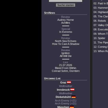
02. Paid In 
03. Hammer
04. Highland
SiteNews
05. The Clan
Review
Audrey Horne
06. Rebels
Achilles
07. Valley O
Special
08. Executi
In Extremo
09. Whom T
Review
10. Spider
North Sea Echoes
11. The Pip
How To Cast A Shadow
12. Coming
Review
13. When Ra
Ignition
All Will Die
Live
21.07.2026
Bleed From Within
Conrad Sohm, Dornbirn
Upcoming Live
Graz
Wolfmother
Innsbruck
Wolfmother
Dinkelsbühl
Arch Enemy (+21)
Arch Enemy (+21)
München