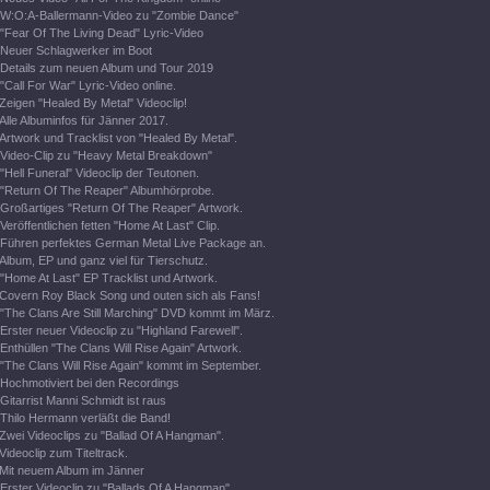
W:O:A-Ballermann-Video zu "Zombie Dance"
"Fear Of The Living Dead" Lyric-Video
Neuer Schlagwerker im Boot
Details zum neuen Album und Tour 2019
"Call For War" Lyric-Video online.
Zeigen "Healed By Metal" Videoclip!
Alle Albuminfos für Jänner 2017.
Artwork und Tracklist von "Healed By Metal".
Video-Clip zu "Heavy Metal Breakdown"
"Hell Funeral" Videoclip der Teutonen.
"Return Of The Reaper" Albumhörprobe.
Großartiges "Return Of The Reaper" Artwork.
Veröffentlichen fetten "Home At Last" Clip.
Führen perfektes German Metal Live Package an.
Album, EP und ganz viel für Tierschutz.
"Home At Last" EP Tracklist und Artwork.
Covern Roy Black Song und outen sich als Fans!
"The Clans Are Still Marching" DVD kommt im März.
Erster neuer Videoclip zu "Highland Farewell".
Enthüllen "The Clans Will Rise Again" Artwork.
"The Clans Will Rise Again" kommt im September.
Hochmotiviert bei den Recordings
Gitarrist Manni Schmidt ist raus
Thilo Hermann verläßt die Band!
Zwei Videoclips zu "Ballad Of A Hangman".
Videoclip zum Titeltrack.
Mit neuem Album im Jänner
Erster Videoclip zu "Ballads Of A Hangman".