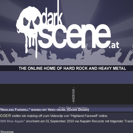
Kein Bild vorhanden.
"Highland Farewell" making-off Video online. (Grave Digger)
IGGER
stellen ein making-off zum Videoclip von
"Highland Farewell"
online.
Will Rise Again"
erscheint am 01.September 2010 via Napalm Records mit folgender Trackli
f Revenge