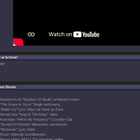
 im Internet
age
ave Digger
Stagnieren mit "Kingdom Of Skulls" erfolgreich weiter
"The Grave Is Yours" Single steht parat.
"Battle Cry" Lyric-Video als Dank an Fans
Heroisches "King Of The Kings" Video
Knackiger "Hell Is My Purgatory"-Crusader-Clip
"Symbol Of Eternity" Albuminfos und Artwork
"Barbarian" Lyric-Video
Neuer Videoclip und Albuminfo.
Neues Video "All For The Kingdom" online