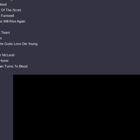
Blood
 Of The Scots
 Farewell
s Will Rise Again
f Tears
on
he Gods Love Die Young
er McLeod
 Home
in Turns To Blood