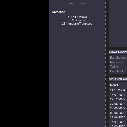
Rose Tattoo
Statistics
7713 Reviews
912 Berichte
26 Konzerte/Festivals
Grave Digger
Bandhomep
MySpace
Twitter
Facebook
Mehr von Gr
News
11.10.2024:
15.01.2024:
29.12.2022:
27.06.2022:
22.05.2022:
06.05.2022:
27.06.2020:
14.04.2020:
18.03.2020: