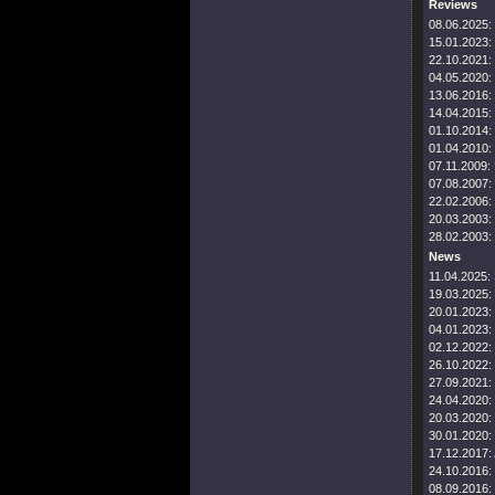
Reviews
08.06.2025:
15.01.2023:
22.10.2021:
04.05.2020:
13.06.2016:
14.04.2015:
01.10.2014:
01.04.2010:
07.11.2009:
07.08.2007:
22.02.2006:
20.03.2003:
28.02.2003:
News
11.04.2025:
19.03.2025:
20.01.2023:
04.01.2023:
02.12.2022:
26.10.2022:
27.09.2021:
24.04.2020:
20.03.2020:
30.01.2020:
17.12.2017:
24.10.2016:
08.09.2016: