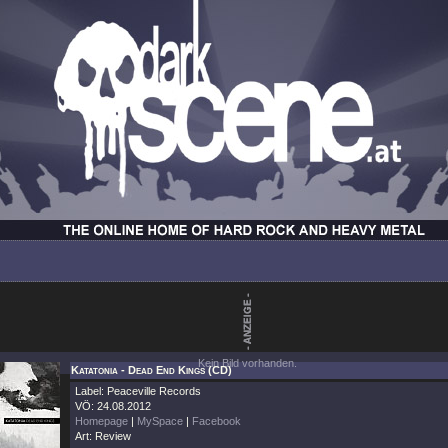
Kein Bild vorhanden.
Katatonia - Dead End Kings (CD)
Label: Peaceville Records
VÖ: 24.08.2012
Homepage
|
MySpace
|
Facebook
Art: Review