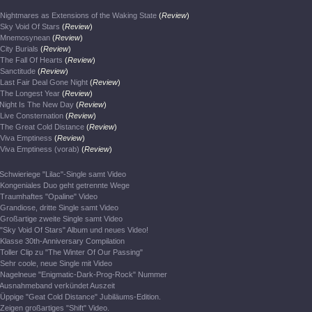
Nightmares as Extensions of the Waking State
(
Review
)
Sky Void Of Stars
(
Review
)
Mnemosynean
(
Review
)
City Burials
(
Review
)
The Fall Of Hearts
(
Review
)
Sanctitude
(
Review
)
Last Fair Deal Gone Night
(
Review
)
The Longest Year
(
Review
)
Night Is The New Day
(
Review
)
Live Consternation
(
Review
)
The Great Cold Distance
(
Review
)
Viva Emptiness
(
Review
)
Viva Emptiness (vorab)
(
Review
)
Schwieriege "Lilac"-Single samt Video
Kongeniales Duo geht getrennte Wege
Traumhaftes "Opaline" Video
Grandiose, dritte Single samt Video
Großartige zweite Single samt Video
"Sky Void Of Stars" Album und neues Video!
Klasse 30th-Anniversary Compilation
Toller Clip zu "The Winter Of Our Passing"
Sehr coole, neue Single mit Video
Nagelneue "Enigmatic-Dark-Prog-Rock" Nummer
Ausnahmeband verkündet Auszeit
Üppige "Geat Cold Distance" Jubiläums-Edition.
Zeigen großartiges "Shift" Video.