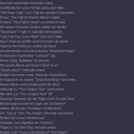
Nächste traumhafte Hörprobe online.
Veröffentlichen erste Herbst-dates inkl. Wien.
"Old Heart Falls" Lyric-Clip der genialen Schweden.
Erster "The Fall Of Hearts" Album-Trailer!
Endlich! "The Fall Of Heart" erscheint im Mai!
Mit neuem Drummer endlich wieder ins Studio!
"Sanctitude" Trailer in sakraler Atmosphäre.
"Last Fair Day Gone Night" Info und Trailer.
Nach Gitarrist verläßt auch Drummer die Band.
Gitarrist Per Eriksson verläßt die Band.
Veröffentlichen semi-akustisches "Dead End Kings".
Kredenzen traumhaften "Lethean" Clip.
Neuer Song "Buildings" im Stream.
Mit neuem Album auf Deutschland-Tour!
"Dead Letters" Videoclip online!
Endlich ein erster neuer Song als Höreindruck.
Im August ist es soweit: "Dead End Kings" erscheint.
Neues Album und Livedokument für 2012.
Videoclip zu "The Longest Year" steht bereit.
Alle Infos zur "The Longest Year" EP
Superbe Vorbands für die "Night Over Europe Tour".
Besetzungswechsel im Lager der Schweden!
Haben die Europa Tourdaten veröffentlicht.
Der "Day & Then The Shade" Videoclip verzaubert.
Endlich ein erster Höreindruck!
Vorboten zum Highlight des Herbsts!
"Night Is The New Day" Artwork online
Details zum "Great Cold Distance" Nachfolger!