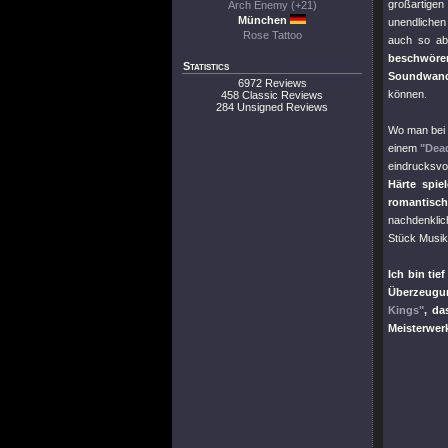
großartigen
Arch Enemy (+21)
München
unendlichen
Rose Tattoo
auch so ab
beschwöre
Statistics
Soundwand 
6972 Reviews
können.
458 Classic Reviews
284 Unsigned Reviews
Wo man bei
einem
"Dea
eindrucksvo
Härte spie
romantisch
nachdenklich
Stück Musik
Ich bin tie
Überzeugun
Kings"
, da
Meisterwerk