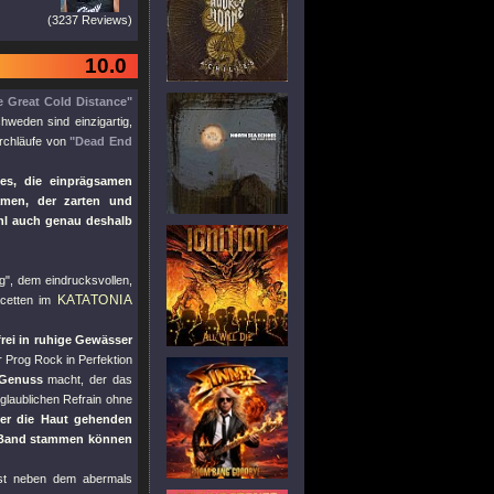
(3237 Reviews)
10.0
e Great Cold Distance"
hweden sind einzigartig,
urchläufe von
"Dead End
nes, die einprägsamen
men, der zarten und
l auch genau deshalb
g"
, dem eindrucksvollen,
KATATONIA
cetten im
frei in ruhige Gewässer
r Prog Rock in Perfektion
 Genuss
macht, der das
laublichen Refrain ohne
ter die Haut gehenden
r Band stammen können
ist neben dem abermals