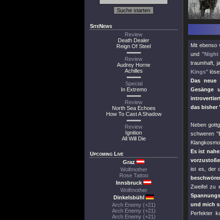
SiteNews
Review
Death Dealer
Mit ebenso 
Reign Of Steel
und
"Night
Review
traumhaft, j
Audrey Horne
Achilles
Kings"
löse
Das neu
Special
In Extremo
Gesänge 
introverti
Review
das bisher
North Sea Echoes
How To Cast A Shadow
Neben gottg
Review
Ignition
schweren
"
All Will Die
Klangkosmo
Es ist nahe
Upcoming Live
vorzustoße
Graz
ist es, der
Wolfmother
Rose Tattoo
beschwöre
Innsbruck
Zweifel zu 
Wolfmother
Spannungsb
Dinkelsbühl
und mich so
Arch Enemy (+21)
Arch Enemy (+21)
Perfekter 
Arch Enemy (+21)