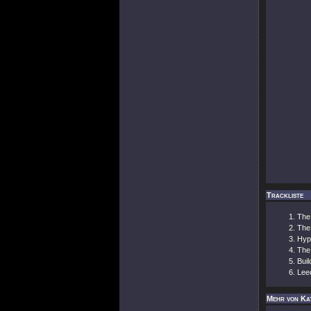
Trackliste
The
The
Hyp
The
Buil
Lee
Mehr von Kat