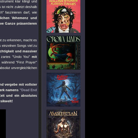
strument klar klingt und
 ist nicht zuletzt deshalb
ch"
faszinieren darf, wie
hlichen Vehemenz und
ive Ganze präsentieren
ht zu erkennen, macht es
s einzelnen Songs viel zu
ichtigkeit und massiver
n zartes
"Undo You"
mit
, während
"First Prayer"
absolut unvergleichlichen
nd vergebe mit vollster
twerk namens
"Dead End
eit und ein absolutes
sikwelt!