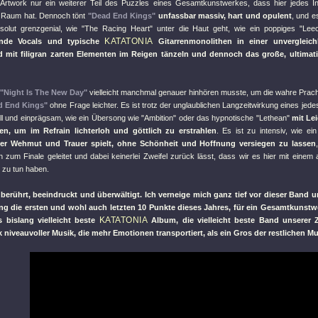
 Artwork nur ein weiterer Teil des Puzzles eines Gesamtkunstwerkes, dass hier jedes In
 Raum hat. Dennoch tönt
"Dead End Kings"
unfassbar massiv, hart und opulent
, und es
solut grenzgenial, wie
"The Racing Heart"
unter die Haut geht, wie ein poppiges
"Lee
KATATONIA
nde Vocals und typische
Gitarrenmonolithen in einer unvergleic
mit filigran zarten Elementen im Reigen tänzeln und dennoch das große, ultimat
"Night Is The New Day"
vielleicht manchmal genauer hinhören musste, um die wahre Prac
d End Kings"
ohne Frage leichter. Es ist trotz der unglaublichen Langzeitwirkung eines jede
ll und einprägsam, wie ein Übersong wie
"Ambition"
oder das hypnotische
"Lethean"
mit Le
len, um im Refrain lichterloh und göttlich zu erstrahlen
. Es ist zu intensiv, wie ei
er Wehmut und Trauer spielt, ohne Schönheit und Hoffnung versiegen zu lassen
 zum Finale geleitet und dabei keinerlei Zweifel zurück lässt, dass wir es hier mit einem 
 zu tun haben.
f berührt, beeindruckt und überwältigt. Ich verneige mich ganz tief vor dieser Band u
g die ersten und wohl auch letzten 10 Punkte dieses Jahres, für ein Gesamtkuns
KATATONIA
s bislang vielleicht beste
Album, die vielleicht beste Band unserer Z
 niveauvoller Musik, die mehr Emotionen transportiert, als ein Gros der restlichen Mu