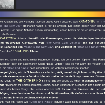
KATATONIA
viel Anspannung wie Hoffnung habe ich dieses Album erwartet. Was
mit
"Th
 Is The New Day"
erschaffen haben, ist für die Ewigkeit. Die letzten beiden Alben der Sc
a perfekt. Der eigene Schatten scheint übermächtig, jedoch bereits die ersten intensiven D
n alle Fesseln.
KATATONIA
e
Album übertrifft alle Erwartungen, paart die tiefgängigen Hookli
und druckvollen Klangwände von
"The Great Cold Distance"
mit der behutsa
erten Schönheit von
"Night Is The New Day"
, und vielleicht ist
"Dead End Kings"
woh
KATATONIA
"perfekte"
Album.
leichen, harten und nicht minder betörenden Songs, wie dem genialen Opener
"The Partin
Buildings"
oder der sagenhaften Single
"Dead Letters"
, sind es vor allem die
"neuen"
Fa
s, die
"Dead End Kings"
noch unendlicher und vielleicht noch besser machen.
zu gottgleich, wie die Schweden es schaffen, völlig unaufdringlich und völlig kitsch
n, wie sie transparente Emotion bündeln und in betörende Songs umsetzen
. Düstere
THE GATHERING
 das Duett mit
Stimme Silje Wergeland zu einem
melancholischen
nde
"Hypnone"
mit seinen opulenten Drums, seinen unfassbaren Gesängen und seinem ung
einem der besten Songs aller Zeiten wachsen läßt.
Es sind die famosen, die tief un
ögen, die unfassbaren Emotionen und Gefühlswelten, die einfach nur von diese
 zart und intensiv berühren, wie keine anderen
.
kann man ein Album wie
"Dead End Kings"
natürlich auch nicht produzieren und es 