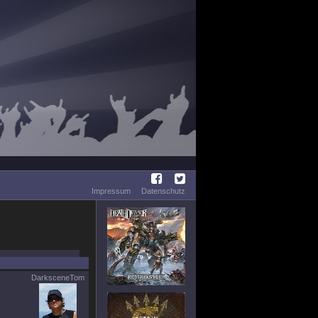
Impressum
Datenschutz
DarksceneTom