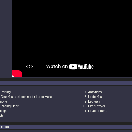
 Parting
Ambitions
 One You are Looking for is not Here
Undo You
none
Lethean
 Racing Heart
First Prayer
dings
Dead Letters
ch
atonia