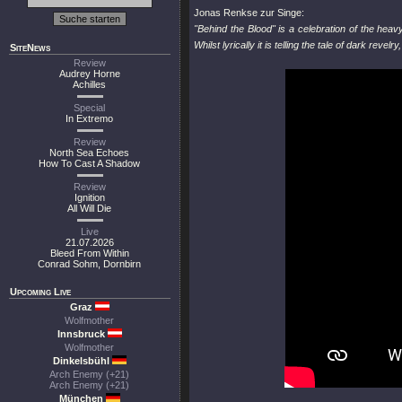
Jonas Renkse zur Singe:
"Behind the Blood"
is a celebration of the heavy
Whilst lyrically it is telling the tale of dark rev
SiteNews
Review
Audrey Horne
Achilles
Special
In Extremo
Review
North Sea Echoes
How To Cast A Shadow
Review
Ignition
All Will Die
Live
21.07.2026
Bleed From Within
Conrad Sohm, Dornbirn
Upcoming Live
Graz
Wolfmother
Innsbruck
Wolfmother
Dinkelsbühl
Arch Enemy (+21)
Arch Enemy (+21)
München