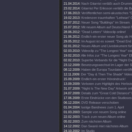
21.04.2014:
Nach Gitarrist verläßt auch Drumm
23.02.2014:
Gitarrist Per Eriksson verläßt die B
17.06.2013:
Veröffentlichen semi-akustisches "
19.02.2013:
Kredenzen traumhaften "Lethean" C
29.07.2012:
Neuer Song "Buildings" im Stream.
15.07.2012:
Mit neuem Album auf Deutschland-
28.06.2012:
"Dead Letters" Videoclip online!
21.06.2012:
Endlich ein erster neuer Song als H
29.05.2012:
Im August ist es soweit: "Dead End 
02.01.2012:
Neues Album und Livedokument für
02.03.2010:
Videoclip zu "The Longest Year" steh
19.02.2010:
Alle Infos zur "The Longest Year" E
02.02.2010:
Superbe Vorbands für die "Night O
23.12.2009:
Besetzungswechsel im Lager der 
08.12.2009:
Haben die Europa Tourdaten veröffe
12.11.2009:
Der "Day & Then The Shade" Videoc
15.09.2009:
Endlich ein erster Höreindruck!
13.09.2009:
Vorboten zum Highlight des Herbsts
31.07.2009:
"Night Is The New Day" Artwork onl
24.07.2009:
Details zum "Great Cold Distance" 
17.06.2009:
Erste Eindrücke von den Studioses
06.12.2004:
DVD Release verschoben
01.04.2004:
lustige Bandnews zum 1. April
01.03.2003:
Sample von neuem Song online
22.02.2003:
Track zum neuen Album online
05.02.2003:
Zum nächsten Album
14.12.2002:
Dan Swanö mixt nächstes Album
24.10.2002:
Im Studio