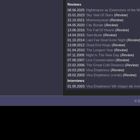
Reviews
08.06.2025:
Nightmares as Extensions of the W
15.01.2023:
Sky Void Of Stars
(
Review
)
22.10.2021:
Mnemosynean
(
Review
)
04.05.2020:
City Burials
(
Review
)
13.06.2016:
The Fall Of Hearts
(
Review
)
14.04.2015:
Sanctitude
(
Review
)
01.10.2014:
Last Fair Deal Gone Night
(
Review
13.08.2012:
Dead End Kings
(
Review
)
01.04.2010:
The Longest Year
(
Review
)
07.11.2009:
Night Is The New Day
(
Review
)
07.08.2007:
Live Consternation
(
Review
)
22.02.2006:
The Great Cold Distance
(
Review
)
20.03.2003:
Viva Emptiness
(
Review
)
28.02.2003:
Viva Emptiness (vorab)
(
Review
)
Interviews
01.05.2003:
Viva Emptiness! Wir mögen die Ironi
© D