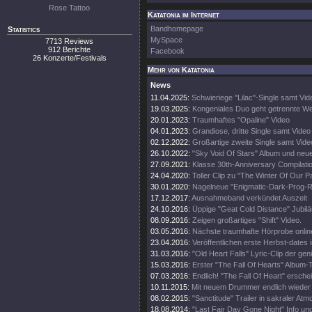
Rose Tattoo
Katatonia im Internet
Bandhomepage
Statistics
MySpace
7713 Reviews
912 Berichte
Facebook
26 Konzerte/Festivals
Mehr von Katatonia
News
11.04.2025:
Schwieriege "Lilac"-Single samt Vid
19.03.2025:
Kongeniales Duo geht getrennte W
20.01.2023:
Traumhaftes "Opaline" Video
04.01.2023:
Grandiose, dritte Single samt Video
02.12.2022:
Großartige zweite Single samt Vide
26.10.2022:
"Sky Void Of Stars" Album und neu
27.09.2021:
Klasse 30th-Anniversary Compilati
24.04.2020:
Toller Clip zu "The Winter Of Our P
30.01.2020:
Nagelneue "Enigmatic-Dark-Prog
17.12.2017:
Ausnahmeband verkündet Auszeit
24.10.2016:
Üppige "Geat Cold Distance" Jubilä
08.09.2016:
Zeigen großartiges "Shift" Video.
03.05.2016:
Nächste traumhafte Hörprobe onlin
23.04.2016:
Veröffentlichen erste Herbst-dates i
31.03.2016:
"Old Heart Falls" Lyric-Clip der ge
15.03.2016:
Erster "The Fall Of Hearts" Album-T
07.03.2016:
Endlich! "The Fall Of Heart" erschei
10.11.2015:
Mit neuem Drummer endlich wieder 
08.02.2015:
"Sanctitude" Trailer in sakraler At
18.08.2014:
"Last Fair Day Gone Night" Info und 