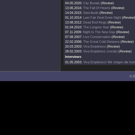
04.05.2020:
City Burials
(
Review
)
13.06.2016:
The Fall Of Hearts
(
Review
)
14.04.2015:
Sanctitude
(
Review
)
01.10.2014:
Last Fair Deal Gone Night
(
Review
13.08.2012:
Dead End Kings
(
Review
)
01.04.2010:
The Longest Year
(
Review
)
07.11.2009:
Night Is The New Day
(
Review
)
07.08.2007:
Live Consternation
(
Review
)
22.02.2006:
The Great Cold Distance
(
Review
)
20.03.2003:
Viva Emptiness
(
Review
)
28.02.2003:
Viva Emptiness (vorab)
(
Review
)
Interviews
01.05.2003:
Viva Emptiness! Wir mögen die Ironi
© D