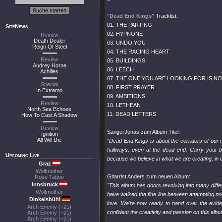
"Dead End Kings"
Tracklist:
01. THE PARTING
SiteNews
02. HYPNONE
Review
Death Dealer
03. UNDO YOU
Reign Of Steel
04. THE RACING HEART
Review
05. BUILDINGS
Audrey Horne
06. LEECH
Achilles
07. THE ONE YOU ARE LOOKING FOR IS NOT H
Special
08. FIRST PRAYER
In Extremo
09. AMBITIONS
Review
10. LETHEAN
North Sea Echoes
11. DEAD LETTERS
How To Cast A Shadow
Review
SängerJonas zum Album Titel:
Ignition
All Will Die
"Dead End Kings is about the corridors of our 
hallways, even at the dead end. Carry your b
Upcoming Live
because we believe in what we are creating, in o
Graz
Wolfmother
Gitarrist Anders zum neuen Album:
Rose Tattoo
Innsbruck
"This album has doors revolving into many diffe
Wolfmother
have walked the fine line between attempting n
Dinkelsbühl
love. We're now ready to hand over the evide
Arch Enemy (+21)
confident the creativity and passion on this alb
Arch Enemy (+21)
Arch Enemy (+21)