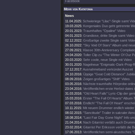
Facebook
Mehr von Katatonia
News
11.04.2025:
Schwieriege "Lilac"-Single samt Vid
19.03.2025:
Kongeniales Duo geht getrennte W
20.01.2023:
Traumhaftes "Opaline" Video
04.01.2023:
Grandiose, dritte Single samt Video
02.12.2022:
Großartige zweite Single samt Vide
26.10.2022:
"Sky Void Of Stars" Album und neu
27.09.2021:
Klasse 30th-Anniversary Compilati
24.04.2020:
Toller Clip zu "The Winter Of Our P
20.03.2020:
Sehr coole, neue Single mit Video
30.01.2020:
Nagelneue "Enigmatic-Dark-Prog
17.12.2017:
Ausnahmeband verkündet Auszeit
24.10.2016:
Üppige "Geat Cold Distance" Jubilä
08.09.2016:
Zeigen großartiges "Shift" Video.
03.05.2016:
Nächste traumhafte Hörprobe onlin
23.04.2016:
Veröffentlichen erste Herbst-dates i
31.03.2016:
"Old Heart Falls" Lyric-Clip der ge
15.03.2016:
Erster "The Fall Of Hearts" Album-T
07.03.2016:
Endlich! "The Fall Of Heart" erschei
10.11.2015:
Mit neuem Drummer endlich wieder 
08.02.2015:
"Sanctitude" Trailer in sakraler At
18.08.2014:
"Last Fair Day Gone Night" Info und 
21.04.2014:
Nach Gitarrist verläßt auch Drumm
23.02.2014:
Gitarrist Per Eriksson verläßt die B
17.06.2013:
Veröffentlichen semi-akustisches "