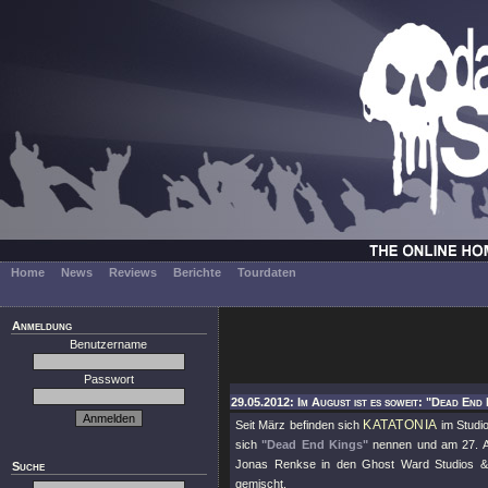
Home
News
Reviews
Berichte
Tourdaten
Anmeldung
Benutzername
Passwort
29.05.2012: Im August ist es soweit: "Dead End 
KATATONIA
Seit März befinden sich
im Studi
sich
"Dead End Kings"
nennen und am 27. A
Jonas Renkse in den Ghost Ward Studios & 
Suche
gemischt.