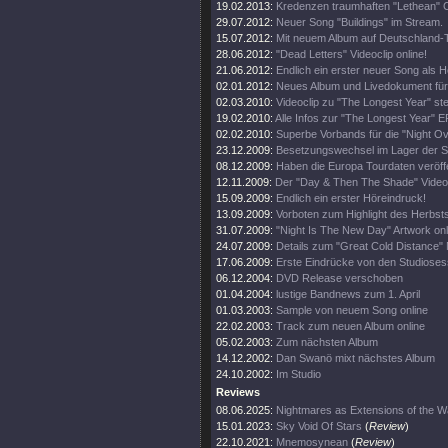
19.02.2013:
Kredenzen traumhaften "Lethean" C
29.07.2012:
Neuer Song "Buildings" im Stream.
15.07.2012:
Mit neuem Album auf Deutschland-
28.06.2012:
"Dead Letters" Videoclip online!
21.06.2012:
Endlich ein erster neuer Song als H
02.01.2012:
Neues Album und Livedokument für
02.03.2010:
Videoclip zu "The Longest Year" steh
19.02.2010:
Alle Infos zur "The Longest Year" E
02.02.2010:
Superbe Vorbands für die "Night O
23.12.2009:
Besetzungswechsel im Lager der 
08.12.2009:
Haben die Europa Tourdaten veröffe
12.11.2009:
Der "Day & Then The Shade" Videoc
15.09.2009:
Endlich ein erster Höreindruck!
13.09.2009:
Vorboten zum Highlight des Herbsts
31.07.2009:
"Night Is The New Day" Artwork onl
24.07.2009:
Details zum "Great Cold Distance" 
17.06.2009:
Erste Eindrücke von den Studioses
06.12.2004:
DVD Release verschoben
01.04.2004:
lustige Bandnews zum 1. April
01.03.2003:
Sample von neuem Song online
22.02.2003:
Track zum neuen Album online
05.02.2003:
Zum nächsten Album
14.12.2002:
Dan Swanö mixt nächstes Album
24.10.2002:
Im Studio
Reviews
08.06.2025:
Nightmares as Extensions of the W
15.01.2023:
Sky Void Of Stars
(
Review
)
22.10.2021:
Mnemosynean
(
Review
)