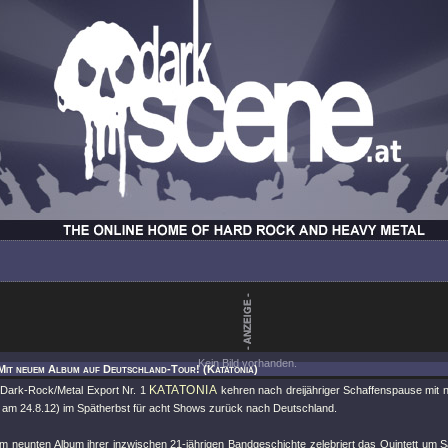
Kein Bild vorhanden.
Mit neuem Album auf Deutschland-Tour! (Katatonia)
KATATONIA
Dark-Rock/Metal Export Nr. 1
kehren nach dreijähriger Schaffenspause mit
am 24.8.12) im Spätherbst für acht Shows zurück nach Deutschland.
m neunten Album ihrer inzwischen 21-jährigen Bandgeschichte zelebriert das Quintett um 