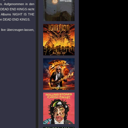
res. Aufgenommen in den
st DEAD END KINGS nicht
9er Albums NIGHT IS THE
s von DEAD END KINGS.
live überzeugen lassen,