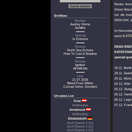
Renke ihren
Ghost Ward 
nur die mus
SiteNews
NEW DAY, so
Review
Audrey Horne
Achilles
Im November
Special
KATA
wenn
In Extremo
Review
DEAD ENDS
North Sea Echoes
KATATONI
How To Cast A Shadow
special gu
Review
Ignition
16.11. Berli
All Will Die
28.11. Saar
Live
29.11. Münc
21.07.2026
Bleed From Within
02.12. Köln 
Conrad Sohm, Dornbirn
03.12. Stutt
05.12. Hamb
Upcoming Live
06.12. Leipz
Graz
07.12. Fran
Wolfmother
Innsbruck
Wolfmother
Dinkelsbühl
Arch Enemy (+21)
Arch Enemy (+21)
Arch Enemy (+21)