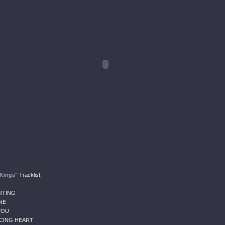
Kings"
Tracklist:
ARTING
NE
YOU
ACING HEART