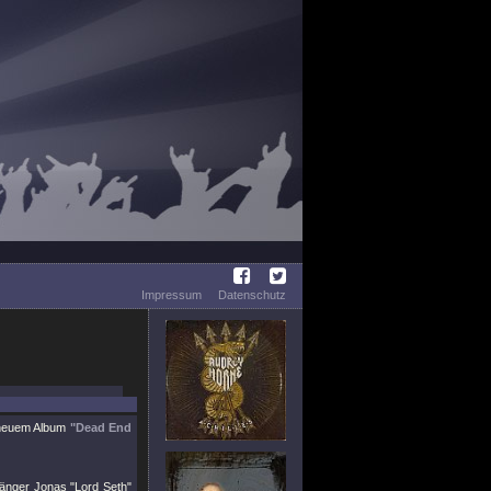
Impressum
Datenschutz
 neuem Album
"Dead End
Sänger Jonas "Lord Seth"