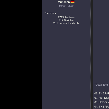
München
Rose Tattoo
Statistics
7713 Reviews
912 Berichte
26 Konzerte/Festivals
"Dead End 
01. THE P
02. HYPNO
03. UNDO 
04. THE R