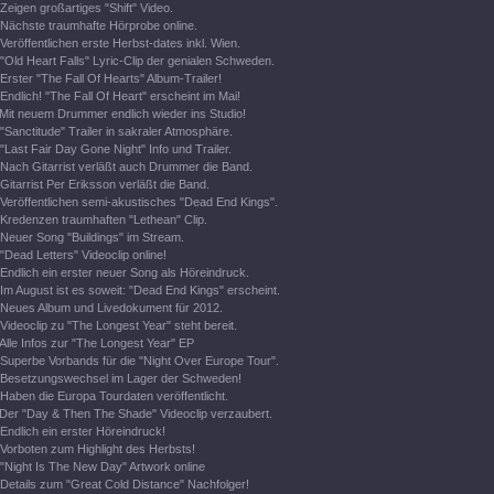
Zeigen großartiges "Shift" Video.
Nächste traumhafte Hörprobe online.
Veröffentlichen erste Herbst-dates inkl. Wien.
"Old Heart Falls" Lyric-Clip der genialen Schweden.
Erster "The Fall Of Hearts" Album-Trailer!
Endlich! "The Fall Of Heart" erscheint im Mai!
Mit neuem Drummer endlich wieder ins Studio!
"Sanctitude" Trailer in sakraler Atmosphäre.
"Last Fair Day Gone Night" Info und Trailer.
Nach Gitarrist verläßt auch Drummer die Band.
Gitarrist Per Eriksson verläßt die Band.
Veröffentlichen semi-akustisches "Dead End Kings".
Kredenzen traumhaften "Lethean" Clip.
Neuer Song "Buildings" im Stream.
"Dead Letters" Videoclip online!
Endlich ein erster neuer Song als Höreindruck.
Im August ist es soweit: "Dead End Kings" erscheint.
Neues Album und Livedokument für 2012.
Videoclip zu "The Longest Year" steht bereit.
Alle Infos zur "The Longest Year" EP
Superbe Vorbands für die "Night Over Europe Tour".
Besetzungswechsel im Lager der Schweden!
Haben die Europa Tourdaten veröffentlicht.
Der "Day & Then The Shade" Videoclip verzaubert.
Endlich ein erster Höreindruck!
Vorboten zum Highlight des Herbsts!
"Night Is The New Day" Artwork online
Details zum "Great Cold Distance" Nachfolger!