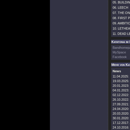
05. BUILDI
06. LEECH
07. THE ON
08. FIRST 
09. AMBITI
10. LETHE
11. DEAD 
Katatonia im 
Bandhomep
MySpace
Facebook
Mehr von Kat
News
11.04.2025:
19.03.2025:
20.01.2023:
04.01.2023:
02.12.2022:
26.10.2022:
27.09.2021:
24.04.2020:
20.03.2020:
30.01.2020:
17.12.2017:
24.10.2016: