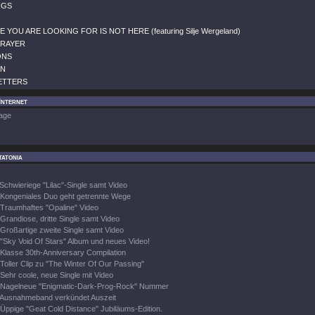
NGS
E YOU ARE LOOKING FOR IS NOT HERE (featuring Silje Wergeland)
PRAYER
ONS
AN
LETTERS
Internet
age
atonia
Schwieriege "Lilac"-Single samt Video
Kongeniales Duo geht getrennte Wege
Traumhaftes "Opaline" Video
Grandiose, dritte Single samt Video
Großartige zweite Single samt Video
"Sky Void Of Stars" Album und neues Video!
Klasse 30th-Anniversary Compilation
Toller Clip zu "The Winter Of Our Passing"
Sehr coole, neue Single mit Video
Nagelneue "Enigmatic-Dark-Prog-Rock" Nummer
Ausnahmeband verkündet Auszeit
Üppige "Geat Cold Distance" Jubiläums-Edition.