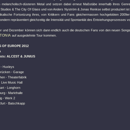
 melancholisch-düsteren Metal und setzen dabei erneut Maßstäbe innerhalb ihres Gen
Studios & The City Of Glass und von Anders Nyström & Jonas Renkse selbst produziert i
ikalische Fortsetzung ihres, von Kritikern und Fans gleichermassen hochgelobten 200
ndern repräsentiert gleichzeitig die Intensität und Spontanität des Entstehungsprozesse
 und Dezember können sich dann endlich auch die deutschen Fans von den neuen Songs 
TONIA
auf ausgedehnte Tour kommen.
 OF EUROPE 2012
A
ests: ALCEST & JUNIUS
n - Huxleys
brücken - Garage
hen - Theaterfabrik
- Live Music Hall
gart - Longhorn
urg - Markthalle
ig - Werk 2
kfurt - Batschkapp