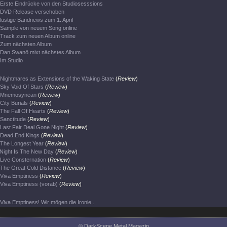
Erste Eindrücke von den Studiosesssions
DVD Release verschoben
lustige Bandnews zum 1. April
Sample von neuem Song online
Track zum neuen Album online
Zum nächsten Album
Dan Swanö mixt nächstes Album
Im Studio
Nightmares as Extensions of the Waking State
(
Review
)
Sky Void Of Stars
(
Review
)
Mnemosynean
(
Review
)
City Burials
(
Review
)
The Fall Of Hearts
(
Review
)
Sanctitude
(
Review
)
Last Fair Deal Gone Night
(
Review
)
Dead End Kings
(
Review
)
The Longest Year
(
Review
)
Night Is The New Day
(
Review
)
Live Consternation
(
Review
)
The Great Cold Distance
(
Review
)
Viva Emptiness
(
Review
)
Viva Emptiness (vorab)
(
Review
)
Viva Emptiness! Wir mögen die Ironie...
© DarkScene Metal Magazin