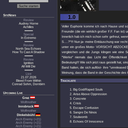
SiteNews
1.0
Review
Audrey Horne
Voller Euphorie komme ich nach Hause und schm
Achilles
Freundin (die ein wirklich großer F.F. Fan ist
Special
Innerlich hab ich mich schon sehr gefreut, wenn 
In Extremo
S.....?"!!! Nun ja- meine Enttäuschung war recht
Review
unter ein großes Motto- VORSICHT ABZOCKE!!! D
North Sea Echoes
How To Cast A Shadow
vergleichen und die Jungs klingen wie eine 
"Werke" niemals das Licht der Öffentlichk
Review
Bedeutung!!! Wie sich jetzt raus gestellt hat, s
Ignition
All Will Die
Band halten, die sich auflöst- ihre "unrelease
Meinung, dass die Band in der Geschichte de
Live
21.07.2026
Bleed From Within
Trackliste
Conrad Sohm, Dornbirn
Big God/Raped Souls
Upcoming Live
Arise Above Oppression
Graz
Concrete
Wolfmother
Crisis
Innsbruck
Escape Confusion
Wolfmother
Sangre De Ninos
Dinkelsbühl
Soulwomb
Arch Enemy (+21)
Echoes Of Innocence
Arch Enemy (+21)
Arch Enemy (+21)