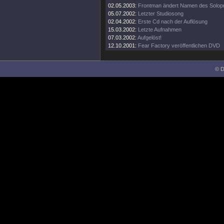
02.05.2003:
Frontman ändert Namen des Solopr
05.07.2002:
Letzter Studiosong
02.04.2002:
Erste Cd nach der Auflösung
15.03.2002:
Letzte Aufnahmen
07.03.2002:
Aufgelöst!
12.10.2001:
Fear Factory veröffentlichen DVD
© D