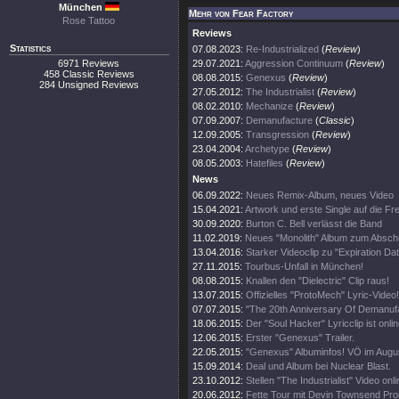
München
Mehr von Fear Factory
Rose Tattoo
Reviews
Statistics
07.08.2023:
Re-Industrialized
(
Review
)
6971 Reviews
29.07.2021:
Aggression Continuum
(
Review
)
458 Classic Reviews
08.08.2015:
Genexus
(
Review
)
284 Unsigned Reviews
27.05.2012:
The Industrialist
(
Review
)
08.02.2010:
Mechanize
(
Review
)
07.09.2007:
Demanufacture
(
Classic
)
12.09.2005:
Transgression
(
Review
)
23.04.2004:
Archetype
(
Review
)
08.05.2003:
Hatefiles
(
Review
)
News
06.09.2022:
Neues Remix-Album, neues Video
15.04.2021:
Artwork und erste Single auf die Fr
30.09.2020:
Burton C. Bell verlässt die Band
11.02.2019:
Neues "Monolith" Album zum Abschu
13.04.2016:
Starker Videoclip zu "Expiration Dat
27.11.2015:
Tourbus-Unfall in München!
08.08.2015:
Knallen den "Dielectric" Clip raus!
13.07.2015:
Offizielles "ProtoMech" Lyric-Video!
07.07.2015:
"The 20th Anniversary Of Demanufa
18.06.2015:
Der "Soul Hacker" Lyricclip ist onli
12.06.2015:
Erster "Genexus" Trailer.
22.05.2015:
"Genexus" Albuminfos! VÖ im Augu
15.09.2014:
Deal und Album bei Nuclear Blast.
23.10.2012:
Stellen "The Industrialist" Video onli
20.06.2012:
Fette Tour mit Devin Townsend Proj