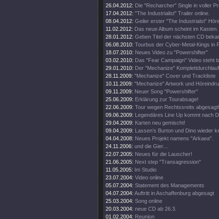
26.04.2012:
Die "Recharcher" Single in voller P
17.04.2012:
"The Industrialist" Trailer online.
08.04.2012:
Geiler erster "The Industrialst" Hör
11.02.2012:
Das neue Album scheint im Kasten.
28.01.2012:
Geben Titel der nächsten CD beka
06.08.2010:
Tourbus der Cyber-Metal-Kings in
18.07.2010:
Neues Video zu "Powershifter"
03.02.2010:
Das "Fear Campaign" Video steht be
29.01.2010:
Der "Mechanize" Komplettdurchlauf 
28.11.2009:
"Mechanize" Cover und Trackliste
10.11.2009:
"Mechanize" Artwork und Höreindru
09.11.2009:
Neuer Song "Powershifter"
25.06.2009:
Erklärung zur Tourabsage!
22.06.2009:
Tour wegen Rechtssreits abgesagt
09.06.2009:
Legendäres Line Up kommt nach D
29.04.2009:
Karten neu gemischt!
09.04.2009:
Lassen’s Burton und Dino wieder 
04.04.2008:
Neues Projekt namens "Arkaea".
24.11.2006:
und die Gier....
22.07.2005:
Neues für die Lauscher!
21.06.2005:
Next step "Transagression"
11.05.2005:
Im Studio
23.07.2004:
Video online
05.07.2004:
Statement des Managements
04.07.2004:
Auftritt in Aschaffenburg abgesagt
25.03.2004:
Song online
20.03.2004:
neue CD ab 26.3.
01.02.2004:
Reunion