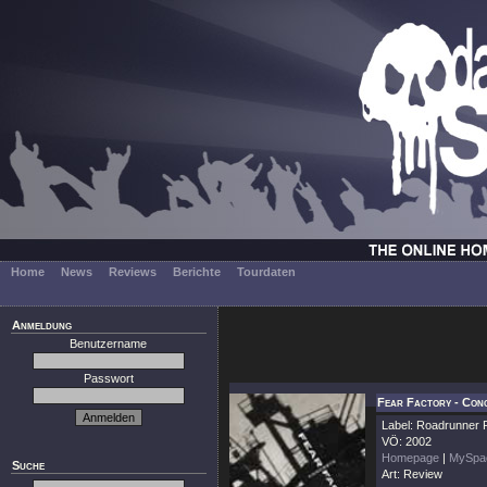
Home
News
Reviews
Berichte
Tourdaten
Anmeldung
Benutzername
Passwort
Fear Factory - Con
Label: Roadrunner
VÖ: 2002
Homepage
|
MySpa
Suche
Art: Review