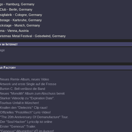
ogo - Hamburg, Germany
Club - Berlin, Germany
ssigfabrik - Cologne, Germany
ubstage - Karlsruhe, Germany
ackstage - Munich, Germany
ena - Vienna, Austria
hristmas Metal Festival - Geiselwind, Germany
 im Internet
age
ar Factory
Neues Remix-Album, neues Video
Artwork und erste Single auf die Fresse
Burton C. Bell verlässt die Band
Neues "Monolith" Album zum Abschuss bereit
Starker Videoclip zu "Expiration Date".
Tourbus-Unfall in München!
Knallen den "Dielectric" Clip raus!
Offizielles "ProtoMech" Lyric-Video!
"The 20th Anniversary Of Demanufacture" Tour.
Der "Soul Hacker" Lyricclip ist online
Erster "Genexus" Trailer.
"Genexus" Albuminfos! VÖ im August!