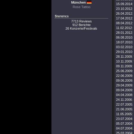
München
15.09.2014:
Rose Tattoo
23.10.2012:
26.04.2012:
Statistics
17.04.2012:
7713 Reviews
08.04.2012:
912 Berichte
11.02.2012:
26 Konzerte/Festivals
28.01.2012:
06.08.2010:
18.07.2010:
03.02.2010:
29.01.2010:
28.11.2009:
10.11.2009:
09.11.2009:
25.06.2009:
22.06.2009:
09.06.2009:
29.04.2009:
09.04.2009:
04.04.2008:
24.11.2006:
22.07.2005:
21.06.2005:
11.05.2005:
23.07.2004:
05.07.2004:
04.07.2004:
25.03.2004: