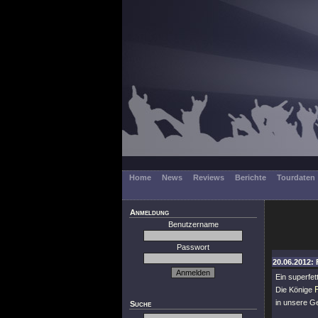
Home
News
Reviews
Berichte
Tourdaten
Anmeldung
Benutzername
Passwort
20.06.2012: 
Ein superfet
Die Könige
in unsere 
Suche