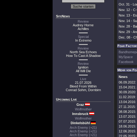
Oct. 31 - L
Nov. 12 - C-
Nov. 13 - E
SiteNews
Nov. 14 - S
Review
Audrey Horne
Nov. 28 - B
Achilles
Nov. 29 - Ar
Special
Dec. 08 - C
In Extremo
Fear Factory
Review
North Sea Echoes
Bandhomep
How To Cast A Shadow
MySpace
Facebook
Review
Ignition
Mehr von Fe
All Will Die
News
Live
06.09.2022:
21.07.2026
Bleed From Within
15.04.2021:
Conrad Sohm, Dornbirn
30.09.2020:
11.02.2019:
Upcoming Live
13.04.2016:
Graz
27.11.2015:
Wolfmother
08.08.2015:
Innsbruck
13.07.2015:
Wolfmother
07.07.2015:
Dinkelsbühl
18.06.2015:
Arch Enemy (+21)
Arch Enemy (+21)
12.06.2015:
Arch Enemy (+21)
22.05.2015: