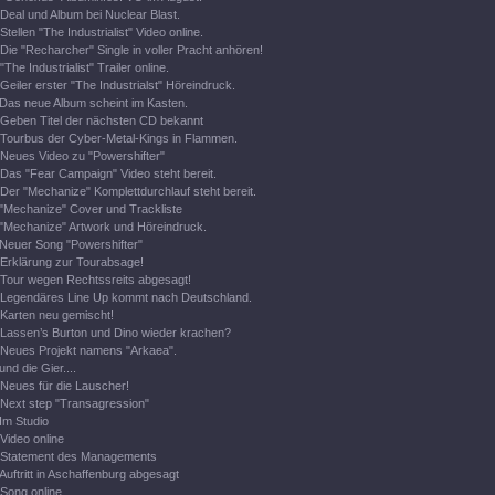
Deal und Album bei Nuclear Blast.
Stellen "The Industrialist" Video online.
Die "Recharcher" Single in voller Pracht anhören!
"The Industrialist" Trailer online.
Geiler erster "The Industrialst" Höreindruck.
Das neue Album scheint im Kasten.
Geben Titel der nächsten CD bekannt
Tourbus der Cyber-Metal-Kings in Flammen.
Neues Video zu "Powershifter"
Das "Fear Campaign" Video steht bereit.
Der "Mechanize" Komplettdurchlauf steht bereit.
"Mechanize" Cover und Trackliste
"Mechanize" Artwork und Höreindruck.
Neuer Song "Powershifter"
Erklärung zur Tourabsage!
Tour wegen Rechtssreits abgesagt!
Legendäres Line Up kommt nach Deutschland.
Karten neu gemischt!
Lassen’s Burton und Dino wieder krachen?
Neues Projekt namens "Arkaea".
und die Gier....
Neues für die Lauscher!
Next step "Transagression"
Im Studio
Video online
Statement des Managements
Auftritt in Aschaffenburg abgesagt
Song online