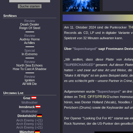
SiteNews
Review
Death Dealer
TH
Am 11. Oktober 2024 sind die Punkrocker
Reign Of Steel
Records als CD, LP und in digitaler Variante v
Review
Spielzeit von 32 Minuten aufwarten kann.
Audrey Horne
Achilles
Über
"Supercharged"
sagt Frontmann Dexte
Special
In Extremo
„Wir wollten, dass diese Platte von Anfa
Review
"SUPERCHARGED"
genannt. Auf dieser Platte
North Sea Echoes
How To Cast A Shadow
hatten – und zwar auf eine Art und Weise, die 
"Make It All Right"
ist ein gutes Beispiel dafür,
Review
Ignition
es uns schlecht geht – unsere Partner in Crime,
All Will Die
Aufgenommen wurde
"Supercharged"
an drei
Upcoming Live
THE OFFSPRING
dritten im
’schen Heimstu
Graz
hören, was Dexter Holland (Vocals), Noodles 
Wolfmother
Innsbruck
Pertzborn (Drums) sowie die Keyboarder auf u
Wolfmother
Dinkelsbühl
Der Opener
"Looking Out For #1"
startet wie e
Arch Enemy (+21)
Rock Nummer, der die US-Punker den gesellsc
Arch Enemy (+21)
Arch Enemy (+21)
München