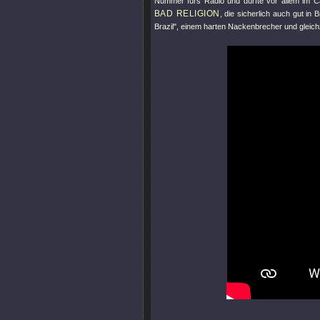
Nummer fürs Radio und dürfte vor allem im Ca
BAD RELIGION
, die sicherlich auch gut i
Brazil"
, einem harten Nackenbrecher und gleich