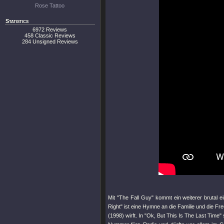
Rose Tattoo
Statistics
6972 Reviews
458 Classic Reviews
284 Unsigned Reviews
Mit
"The Fall Guy"
kommt ein weiterer brutal e
Right"
ist eine Hymne an die Familie und die Fre
(1998) wirft. In
"Ok, But This Is The Last Time"
s