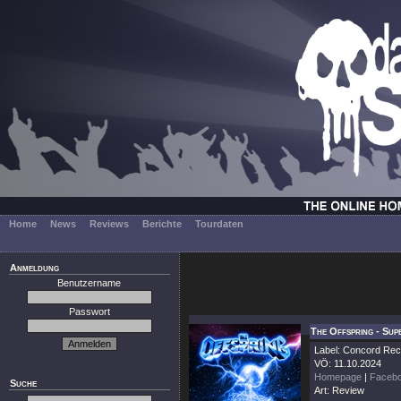
Home
News
Reviews
Berichte
Tourdaten
Anmeldung
Benutzername
Passwort
The Offspring - Su
Label: Concord Re
VÖ: 11.10.2024
Homepage
|
Faceb
Suche
Art: Review