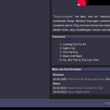
"Supercharged"
hat alles, was ein “klassi
emotionale Songs, Woohoo Passagen, pumpende 
vergehen wie im Flug und man könnte fast bekl
wieder hören, dazu headbangen, tanzen und mit
Trackliste
Looking Out For #1
Light It Up
The Fall Guy
Make It All Right
Ok, But This Is The Last Time
Mehr von The Offspring
Reviews
20.06.2008:
Rise and Fall, Rage and Grace
(
Re
News
02.02.2015:
Neuer Song 'Coming For You'
30.04.2012:
Neue Single online
© D