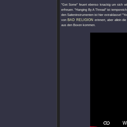
"Get Some"
feuert ebenso knackig um sich wi
erfreuen.
"Hanging By A Thread"
ist temporeich
den Saiteninstrumenten ist hier extraklasse!
"Yo
BAD RELIGION
von
erinnert, aber allein d
aus den Boxen kommen.