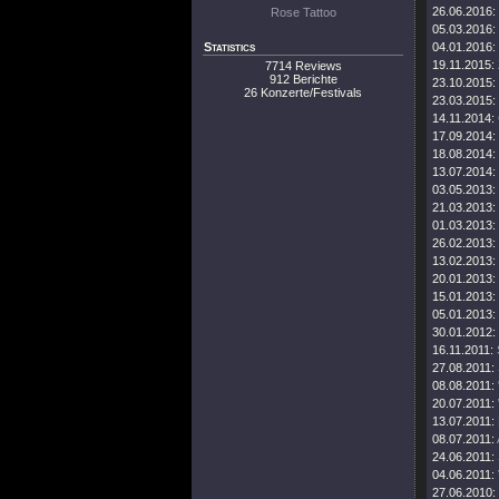
26.06.2016:
Rose Tattoo
05.03.2016:
Statistics
04.01.2016:
19.11.2015:
7714 Reviews
912 Berichte
23.10.2015:
26 Konzerte/Festivals
23.03.2015:
14.11.2014:
17.09.2014:
18.08.2014:
13.07.2014:
03.05.2013:
21.03.2013:
01.03.2013:
26.02.2013:
13.02.2013:
20.01.2013:
15.01.2013:
05.01.2013:
30.01.2012:
16.11.2011:
27.08.2011:
08.08.2011:
20.07.2011:
13.07.2011:
08.07.2011:
24.06.2011:
04.06.2011:
27.06.2010: