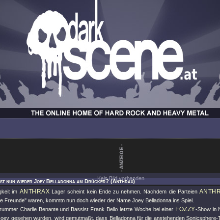
Kein Bild vorhanden.
Ist nun wieder Joey Belladonna am Drücker? (Anthrax)
ANTHRAX
ANTH
gkeit im
Lager scheint kein Ende zu nehmen. Nachdem die Parteien
te Freunde" waren, kommtn nun doch wieder der Name Joey Belladonna ins Spiel.
FOZZY
mmer Charlie Benante und Bassist Frank Bello letzte Woche bei einer
-Show in
oey gesehen wurden, wird gemutmaßt, dass Belladonna für die anstehenden Sonicsphere-To