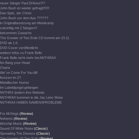
neuer Sänger Paul Di'Anno?!?
John Bush ist wieder gefragt!!!!!!!
Dan Spitz, der Christ
John Bush vor dem Aus ??????
in Originalbesetzung am Metalcamp
zukünftig mit 2 Sängern?
bekommen Zuwachs
The Greater of Two Evils CD kommt am 23.11.
DVD ab 1.6.
DVD-Cover veröffentlicht
weitere Infos zu Frank Bello
Frank Bello nicht mehr bei ANTHRAX
Am Bang your Head
Charts
We´ve Come For You All!
Konzert im Z7
Metallischer Humor
Im Labeldjungel gefangen
ANTHRX ändern ihre Website
ANTHRAX kommen in die Jay Leno Show
ANTHRAX HABEN NAMENSPROBLEME
For All Kings
(
Review
)
Anthems
(
Review
)
Worship Music
(
Review
)
Sound Of White Noise
(
Classic
)
Spreading The Disease
(
Classic
)
The Greater Of Two Evils
(
Review
)