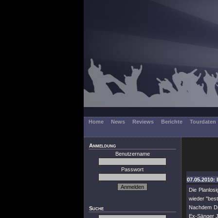
Home
News
Reviews
Berichte
Tourdaten
Anmeldung
Benutzername
Passwort
07.05.2010: 
Die Planlosi
wieder "bes
Nachdem Dru
Suche
Ex-Sänger J