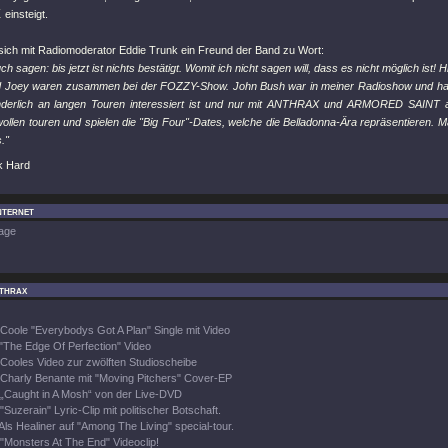
X
einsteigt.
sich mit Radiomoderator Eddie Trunk ein Freund der Band zu Wort:
h sagen: bis jetzt ist nichts bestätigt. Womit ich nicht sagen will, dass es nicht möglich ist! H
 Joey waren zusammen bei der FOZZY-Show. John Bush war in meiner Radioshow und hat
nderlich an langen Touren interessiert ist und nur mit ANTHRAX und ARMORED SAINT arb
len touren und spielen die "Big Four"-Dates, welche die Belladonna-Ära repräsentieren. 
."
k Hard
nternet
age
thrax
Coole "Everybodys Got A Plan" Single mit Video
"The Edge Of Perfection" Video
Cooles Video zur zwölften Studioscheibe
Charly Benante mit "Moving Pitchers" Cover-EP
„Caught in A Mosh“ von der Live-DVD
"Suzerain" Lyric-Clip mit politischer Botschaft.
Als Healiner auf "Among The Living" special-tour.
"Monsters At The End" Videoclip!