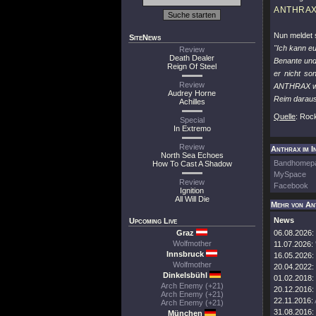
ANTHRA
Nun meldet 
SiteNews
"Ich kann euc
Review
Death Dealer
Benante und
Reign Of Steel
er nicht so
Review
ANTHRAX wol
Audrey Horne
Reim daraus
Achilles
Quelle
: Roc
Special
In Extremo
Review
Anthrax im I
North Sea Echoes
Bandhomep
How To Cast A Shadow
MySpace
Review
Facebook
Ignition
All Will Die
Mehr von An
News
Upcoming Live
Graz
06.08.2026:
Wolfmother
11.07.2026:
Innsbruck
16.05.2026:
Wolfmother
20.04.2022:
Dinkelsbühl
01.02.2018:
Arch Enemy (+21)
20.12.2016:
Arch Enemy (+21)
22.11.2016:
Arch Enemy (+21)
31.08.2016:
München