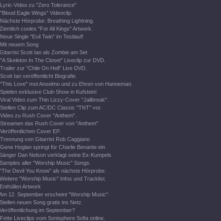
Lyric-Video zu "Zero Tolerance"
"Blood Eagle Wings" Videoclip.
Nächste Hörprobe: Breathing Lightning.
Ziemlich cooles "For All Kings" Artwork.
Neue Single "Evil Twin" im Testlauf!
Mit neuem Song
Gitarrist Scott Ian als Zombie am Set
"A Skeleton In The Closet" Liveclip zur DVD.
Trailer zur "Chile On Hell" Live DVD.
Scott Ian veröffentlicht Biografie.
"This Love" mot Anselmo und zu Ehren von Hanneman.
Spielen exklusive Club-Show in Kufstein!
Viral Video zum Thin Lizzy-Cover "Jailbreak".
Stellen Clip zum AC/DC Classic "TNT" vor.
Video zu Rush Cover "Anthem".
Streamen das Rush Cover von "Anthem"
Veröffentlichen Cover EP.
Trennung von Gitarrist Rob Caggiano
Gene Hoglan springt für Charlie Benante ein
Sänger Dan Nelson verklagt seine Ex-Kumpels
Samples aller "Worship Music" Songs.
"The Devil You Know" als nächste Hörprobe.
Weitere "Worship Music" Infos und Tracklist.
Enthüllen Artwork
Am 12. September erscheint "Worship Music".
Stellen neuen Song gratis ins Netz.
Veröffentlichung im September?
Fette Liveclips vom Sonisphere Sofia online.