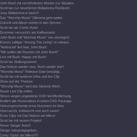
John Bush mit versöhnlichen Worten zur Situation.
Scott Ian zur neuerlichen Belladonna Rückkehr.
Joey Belladonna is back!!!
Das "Worship Music" Dilemma geht weiter.
Zukunft und Album stehen in den Sternen...
Scott Ian als Comic-Autor
Drummer versucht's am Kaffeemarkt
John Bush soll "Worhsip Music" neu einsingen!
Extrem saftiger "Among The Living" re-release.
"Antisocial" live feat. John Bush.
"Wir wollen die Reunion mit John Bush!"
Live mit Bush. Happy mit Bush!
Scott Ian Stellungnahme!
Dan Nelson wieder raus. Bush wieder drin?
"Worship Music" Release-Date bestätigt...
Scotti Ian mit weiteren Infos und live Clip.
Show auf der Themse
"Worship Music* wird das härteste Werk.
Neuer Live Clip online.
Stress wegen ungeklärter DVD Veröffentlichung.
Endlich alle Homevideos in einem DVD Package.
Vielversprechende erste Nummern im Netz.
Überrascht, enttäuscht und auch sauer!
Erste Clips mit Dan Nelson am Mikro!
Scott Ian mit neuem Projekt!
Neuer Sänger fixiert!
Sänger bekanntgegeben...
Corey Taylor am Mikro?!?