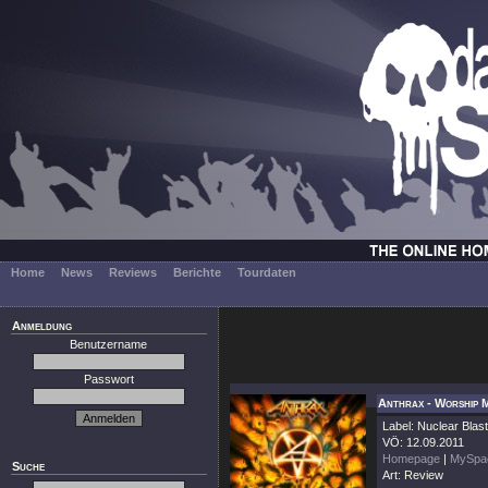
Home
News
Reviews
Berichte
Tourdaten
Anmeldung
Benutzername
Passwort
Anthrax - Worship 
Label: Nuclear Blast
VÖ: 12.09.2011
Homepage
|
MySpa
Suche
Art: Review