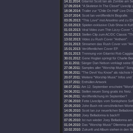
14.11.2014:
Gitarrist Scott Ian als Zombie am S
17.09.2014:
"A Skeleton In The Closet" Liveclip
18.08.2014:
Trailer zur "Chile On Hell" Live DVD
13.07.2014:
Scott Ian veröffentlicht Biografie.
03.05.2013:
"This Love" mot Anselmo und zu 
21.03.2013:
Spielen exklusive Club-Show in Kufs
01.03.2013:
Viral Video zum Thin Lizzy-Cover "J
26.02.2013:
Stellen Clip zum AC/DC Classic "TN
13.02.2013:
Video zu Rush Cover "Anthem".
20.01.2013:
Streamen das Rush Cover von "An
15.01.2013:
Veröffentlichen Cover EP.
05.01.2013:
Trennung von Gitarrist Rob Caggia
30.01.2012:
Gene Hoglan springt für Charlie Be
16.11.2011:
Sänger Dan Nelson verklagt seine
27.08.2011:
Samples aller "Worship Music" Son
08.08.2011:
"The Devil You Know" als nächste 
20.07.2011:
Weitere "Worship Music" Infos und T
13.07.2011:
Enthüllen Artwork
08.07.2011:
Am 12. September erscheint "Worsh
24.06.2011:
Stellen neuen Song gratis ins Netz.
04.06.2011:
Veröffentlichung im September?
27.06.2010:
Fette Liveclips vom Sonisphere Sofi
20.05.2010:
John Bush mit versöhnlichen Worten
14.05.2010:
Scott Ian zur neuerlichen Belladon
10.05.2010:
Joey Belladonna is back!!!
07.05.2010:
Ist nun wieder Joey Belladonna am
01.04.2010:
Das "Worship Music" Dilemma geht 
10.02.2010:
Zukunft und Album stehen in den St