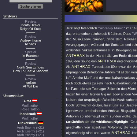
SiteNews
Review
Death Dealer
Jetzt liegt tatsächlich
"Worship Music"
im CD-P
Reign Of Steel
das erste echte solche seit 8 Jahren. Dass
"W
Review
der Musikszene glauben, denn dem Releas
Audrey Horne
Achilles
vorangegangen, während der Scott Ian und sein
wollendes Vokalistenkarussel in Bewegung se
Special
ANTHRAX
In Extremo
in der Hand hält, am Ende diese
ANTHRAX
1990 den Sound von
entscheidend 
Review
ANTHRAX
Als
-Fan seit den 80ern war der Ve
North Sea Echoes
How To Cast A Shadow
stilprägenden Belladonna-Jahren mit all den ve
la
"I Am the Man"
und der musikalisch weitaus 
Review
Ignition
roch doch etwas zu sehr nach Ausverkauf und 
All Will Die
Ur-Fans, die seit Teenager-Zeiten in den 80er
hätten für einen letzten Gig mit Joey an den V
Upcoming Live
Nelson, der ursprünglich Worship Music schon 
Graz
Doch Schwamm drüber, lasst uns zur Besprec
Wolfmother
Rose Tattoo
irgendwann erscheinenden Anthrax-Biographie
Innsbruck
Anhören so überhaupt nicht zünden wollte, da
Wolfmother
tatsächlich als ein wirkliches Highlight
. Gru
Dinkelsbühl
geschaffen von absoluten Vollprofis, die e
Arch Enemy (+21)
Arch Enemy (+21)
ANTHRAX
eigenständig sind und waren
imm
Arch Enemy (+21)