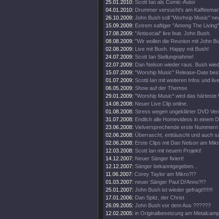
25.01.2010:
Scott Ian als Comic-Autor
04.01.2010:
Drummer versucht's am Kaffeemar
26.10.2009:
John Bush soll "Worhsip Music" neu
15.09.2009:
Extrem saftiger "Among The Living"
17.08.2009:
"Antisocial" live feat. John Bush.
08.08.2009:
"Wir wollen die Reunion mit John B
02.08.2009:
Live mit Bush. Happy mit Bush!
24.07.2009:
Scott Ian Stellungnahme!
22.07.2009:
Dan Nelson wieder raus. Bush wied
15.07.2009:
"Worship Music" Release-Date bestä
01.07.2009:
Scotti Ian mit weiteren Infos und live
06.05.2009:
Show auf der Themse
29.01.2009:
"Worship Music* wird das härteste
14.08.2008:
Neuer Live Clip online.
01.08.2008:
Stress wegen ungeklärter DVD Verö
31.07.2008:
Endlich alle Homevideos in einem
23.06.2008:
Vielversprechende erste Nummern 
02.06.2008:
Überrascht, enttäuscht und auch s
02.06.2008:
Erste Clips mit Dan Nelson am Mikr
12.03.2008:
Scott Ian mit neuem Projekt!
14.12.2007:
Neuer Sänger fixiert!
12.12.2007:
Sänger bekanntgegeben...
11.06.2007:
Corey Taylor am Mikro?!?
01.03.2007:
neuer Sänger Paul Di'Anno?!?
25.01.2007:
John Bush ist wieder gefragt!!!!!!!
17.01.2006:
Dan Spitz, der Christ
26.09.2005:
John Bush vor dem Aus ??????
12.02.2005:
in Originalbesetzung am Metalcam