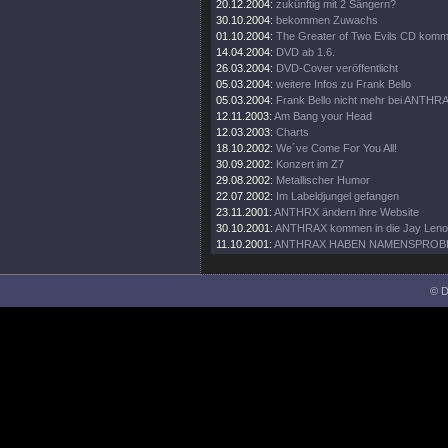
20.12.2004:
zukünftig mit 2 Sängern?
30.10.2004:
bekommen Zuwachs
01.10.2004:
The Greater of Two Evils CD komm
14.04.2004:
DVD ab 1.6.
26.03.2004:
DVD-Cover veröffentlicht
05.03.2004:
weitere Infos zu Frank Bello
05.03.2004:
Frank Bello nicht mehr bei ANTHR
12.11.2003:
Am Bang your Head
12.03.2003:
Charts
18.10.2002:
We´ve Come For You All!
30.09.2002:
Konzert im Z7
29.08.2002:
Metallischer Humor
22.07.2002:
Im Labeldjungel gefangen
23.11.2001:
ANTHRX ändern ihre Website
30.10.2001:
ANTHRAX kommen in die Jay Len
11.10.2001:
ANTHRAX HABEN NAMENSPROB
© D