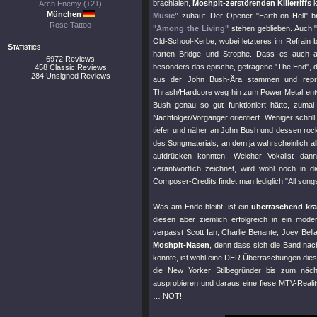
brachialen,
Moshpit-zerstörenden Killerriffs
k
Arch Enemy (+21)
München
Music"
zuhauf. Der Opener
"Earth on Hell"
br
Rose Tattoo
"Among the Living"
stehen geblieben. Auch
Old-School-Kerbe, wobei letzteres im Refrain 
Statistics
harten Bridge und Strophe. Dass es auch 
6972 Reviews
besonders das epische, getragene
"The End"
, 
458 Classic Reviews
284 Unsigned Reviews
aus der John Bush-Ära stammen und repräs
Thrash/Hardcore weg hin zum Power Metal entwi
Bush genau so gut funktioniert hätte, zuma
Nachfolger/Vorgänger orientiert. Weniger schril
tiefer und näher an John Bush und dessen rock
des Songmaterials, an dem ja wahrscheinlich a
aufdrücken konnten. Welcher Vokalist dan
verantwortlich zeichnet, wird wohl noch in di
Composer-Credits findet man lediglich "All song
Was am Ende bleibt, ist ein
überraschend kra
diesen aber ziemlich erfolgreich in ein mode
verpasst Scott Ian, Charlie Benante, Joey Bel
Moshpit-Nasen
, denn dass sich die Band nac
konnte, ist wohl eine DER Überraschungen dieses
die New Yorker Stilbegründer bis zum näch
ausprobieren und daraus eine fiese MTV-Realit
… NOT!