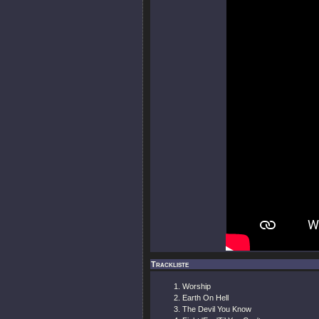
Trackliste
Worship
Earth On Hell
The Devil You Know