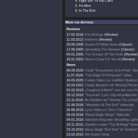
Fight 'Em 'Til You Can't
I'm Alive
In The End
Mehr von Anthrax
Reviews
27.02.2016:
For All Kings
(
Review
)
11.03.2013:
Anthems
(
Review
)
20.09.2009:
Sound Of White Noise
(
Classic
)
17.06.2005:
Spreading The Disease
(
Classic
)
04.01.2005:
The Greater Of Two Evils
(
Review
)
16.01.2003:
We've Come For You All
(
Review
)
News
06.08.2026:
Coole "Everybodys Got A Plan" Sing
11.07.2026:
"The Edge Of Perfection" Video
16.05.2026:
Cooles Video zur zwölften Studiosc
20.04.2022:
Charly Benante mit "Moving Pitche
01.02.2018:
„Caught in A Mosh“ von der Live-D
20.12.2016:
"Suzerain" Lyric-Clip mit politischer
22.11.2016:
Als Healiner auf "Among The Living" 
31.08.2016:
"Monsters At The End" Videoclip!
26.06.2016:
Lyric-Video zu "Zero Tolerance"
05.03.2016:
"Blood Eagle Wings" Videoclip.
04.01.2016:
Nächste Hörprobe: Breathing Lightn
19.11.2015:
Ziemlich cooles "For All Kings" Artw
23.10.2015:
Neue Single "Evil Twin" im Testlauf!
23.03.2015:
Mit neuem Song