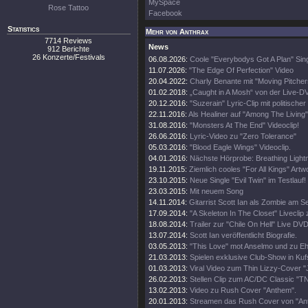
MySpace
Rose Tattoo
Facebook
Statistics
Mehr von Anthrax
7714 Reviews
News
912 Berichte
26 Konzerte/Festivals
06.08.2026:
Coole "Everybodys Got A Plan" Sing
11.07.2026:
"The Edge Of Perfection" Video
20.04.2022:
Charly Benante mit "Moving Pitche
01.02.2018:
„Caught in A Mosh“ von der Live-D
20.12.2016:
"Suzerain" Lyric-Clip mit politischer
22.11.2016:
Als Healiner auf "Among The Living" 
31.08.2016:
"Monsters At The End" Videoclip!
26.06.2016:
Lyric-Video zu "Zero Tolerance"
05.03.2016:
"Blood Eagle Wings" Videoclip.
04.01.2016:
Nächste Hörprobe: Breathing Lightn
19.11.2015:
Ziemlich cooles "For All Kings" Artw
23.10.2015:
Neue Single "Evil Twin" im Testlauf!
23.03.2015:
Mit neuem Song
14.11.2014:
Gitarrist Scott Ian als Zombie am S
17.09.2014:
"A Skeleton In The Closet" Liveclip
18.08.2014:
Trailer zur "Chile On Hell" Live DVD
13.07.2014:
Scott Ian veröffentlicht Biografie.
03.05.2013:
"This Love" mot Anselmo und zu 
21.03.2013:
Spielen exklusive Club-Show in Kufs
01.03.2013:
Viral Video zum Thin Lizzy-Cover "J
26.02.2013:
Stellen Clip zum AC/DC Classic "TN
13.02.2013:
Video zu Rush Cover "Anthem".
20.01.2013:
Streamen das Rush Cover von "An