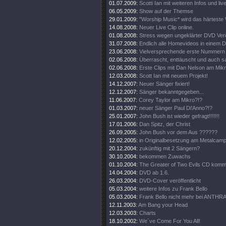
01.07.2009:
Scotti Ian mit weiteren Infos und live
06.05.2009:
Show auf der Themse
29.01.2009:
"Worship Music* wird das härteste
14.08.2008:
Neuer Live Clip online.
01.08.2008:
Stress wegen ungeklärter DVD Verö
31.07.2008:
Endlich alle Homevideos in einem
23.06.2008:
Vielversprechende erste Nummern 
02.06.2008:
Überrascht, enttäuscht und auch s
02.06.2008:
Erste Clips mit Dan Nelson am Mikr
12.03.2008:
Scott Ian mit neuem Projekt!
14.12.2007:
Neuer Sänger fixiert!
12.12.2007:
Sänger bekanntgegeben...
11.06.2007:
Corey Taylor am Mikro?!?
01.03.2007:
neuer Sänger Paul Di'Anno?!?
25.01.2007:
John Bush ist wieder gefragt!!!!!!!
17.01.2006:
Dan Spitz, der Christ
26.09.2005:
John Bush vor dem Aus ??????
12.02.2005:
in Originalbesetzung am Metalcam
20.12.2004:
zukünftig mit 2 Sängern?
30.10.2004:
bekommen Zuwachs
01.10.2004:
The Greater of Two Evils CD komm
14.04.2004:
DVD ab 1.6.
26.03.2004:
DVD-Cover veröffentlicht
05.03.2004:
weitere Infos zu Frank Bello
05.03.2004:
Frank Bello nicht mehr bei ANTHR
12.11.2003:
Am Bang your Head
12.03.2003:
Charts
18.10.2002:
We´ve Come For You All!