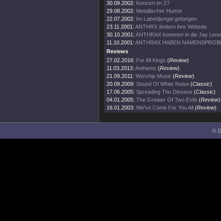
30.09.2002:
Konzert im Z7
29.08.2002:
Metallischer Humor
22.07.2002:
Im Labeldjungel gefangen
23.11.2001:
ANTHRX ändern ihre Website
30.10.2001:
ANTHRAX kommen in die Jay Len
11.10.2001:
ANTHRAX HABEN NAMENSPROB
Reviews
27.02.2016:
For All Kings
(
Review
)
11.03.2013:
Anthems
(
Review
)
21.09.2011:
Worship Music
(
Review
)
20.09.2009:
Sound Of White Noise
(
Classic
)
17.06.2005:
Spreading The Disease
(
Classic
)
04.01.2005:
The Greater Of Two Evils
(
Review
)
16.01.2003:
We've Come For You All
(
Review
)
© D