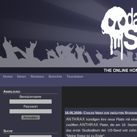
Home
News
Reviews
Berichte
Tourdaten
Anmeldung
Benutzername
Passwort
16.05.2026: Cooles Video zur zwölften Studios
ANTHRAX
kündigen ihre neue Platte mit ei
ANTHRAX
zwölften
Platte, die am 18. Sep
das erste Studioalbum der US-Band seit zehn 
Suche
"Meine Reise ist zu Ende".