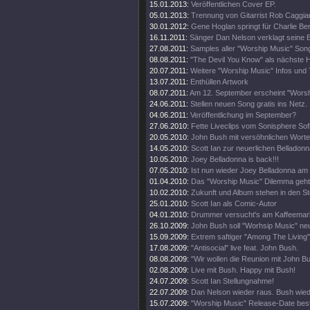
15.01.2013:
Veröffentlichen Cover EP.
05.01.2013:
Trennung von Gitarrist Rob Caggia
30.01.2012:
Gene Hoglan springt für Charlie Be
16.11.2011:
Sänger Dan Nelson verklagt seine
27.08.2011:
Samples aller "Worship Music" Son
08.08.2011:
"The Devil You Know" als nächste 
20.07.2011:
Weitere "Worship Music" Infos und T
13.07.2011:
Enthüllen Artwork
08.07.2011:
Am 12. September erscheint "Worsh
24.06.2011:
Stellen neuen Song gratis ins Netz.
04.06.2011:
Veröffentlichung im September?
27.06.2010:
Fette Liveclips vom Sonisphere Sofi
20.05.2010:
John Bush mit versöhnlichen Worten
14.05.2010:
Scott Ian zur neuerlichen Belladon
10.05.2010:
Joey Belladonna is back!!!
07.05.2010:
Ist nun wieder Joey Belladonna am
01.04.2010:
Das "Worship Music" Dilemma geht 
10.02.2010:
Zukunft und Album stehen in den St
25.01.2010:
Scott Ian als Comic-Autor
04.01.2010:
Drummer versucht's am Kaffeemar
26.10.2009:
John Bush soll "Worhsip Music" neu
15.09.2009:
Extrem saftiger "Among The Living"
17.08.2009:
"Antisocial" live feat. John Bush.
08.08.2009:
"Wir wollen die Reunion mit John B
02.08.2009:
Live mit Bush. Happy mit Bush!
24.07.2009:
Scott Ian Stellungnahme!
22.07.2009:
Dan Nelson wieder raus. Bush wied
15.07.2009:
"Worship Music" Release-Date bestä