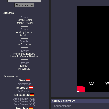
SiteNews
Review
Death Dealer
Reign Of Steel
Review
Audrey Horne
Achilles
Special
In Extremo
Review
North Sea Echoes
How To Cast A Shadow
Review
Ignition
All Will Die
Upcoming Live
Graz
Wolfmother
Innsbruck
Wolfmother
Dinkelsbühl
Arch Enemy (+21)
Anthrax im Internet
Arch Enemy (+21)
Arch Enemy (+21)
Bandhomepage
München