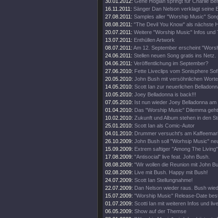
30.01.2012:
Gene Hoglan springt für Charlie Be
16.11.2011:
Sänger Dan Nelson verklagt seine
27.08.2011:
Samples aller "Worship Music" Son
08.08.2011:
"The Devil You Know" als nächste 
20.07.2011:
Weitere "Worship Music" Infos und T
13.07.2011:
Enthüllen Artwork
08.07.2011:
Am 12. September erscheint "Worsh
24.06.2011:
Stellen neuen Song gratis ins Netz.
04.06.2011:
Veröffentlichung im September?
27.06.2010:
Fette Liveclips vom Sonisphere Sofi
20.05.2010:
John Bush mit versöhnlichen Worten
14.05.2010:
Scott Ian zur neuerlichen Belladon
10.05.2010:
Joey Belladonna is back!!!
07.05.2010:
Ist nun wieder Joey Belladonna am
01.04.2010:
Das "Worship Music" Dilemma geht 
10.02.2010:
Zukunft und Album stehen in den St
25.01.2010:
Scott Ian als Comic-Autor
04.01.2010:
Drummer versucht's am Kaffeemar
26.10.2009:
John Bush soll "Worhsip Music" neu
15.09.2009:
Extrem saftiger "Among The Living"
17.08.2009:
"Antisocial" live feat. John Bush.
08.08.2009:
"Wir wollen die Reunion mit John B
02.08.2009:
Live mit Bush. Happy mit Bush!
24.07.2009:
Scott Ian Stellungnahme!
22.07.2009:
Dan Nelson wieder raus. Bush wied
15.07.2009:
"Worship Music" Release-Date bestä
01.07.2009:
Scotti Ian mit weiteren Infos und live
06.05.2009:
Show auf der Themse