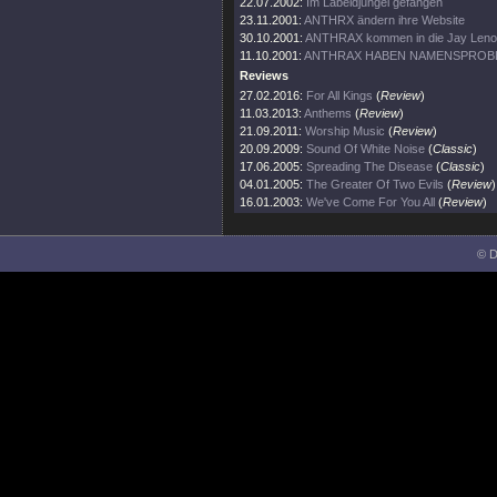
22.07.2002:
Im Labeldjungel gefangen
23.11.2001:
ANTHRX ändern ihre Website
30.10.2001:
ANTHRAX kommen in die Jay Len
11.10.2001:
ANTHRAX HABEN NAMENSPROB
Reviews
27.02.2016:
For All Kings
(
Review
)
11.03.2013:
Anthems
(
Review
)
21.09.2011:
Worship Music
(
Review
)
20.09.2009:
Sound Of White Noise
(
Classic
)
17.06.2005:
Spreading The Disease
(
Classic
)
04.01.2005:
The Greater Of Two Evils
(
Review
)
16.01.2003:
We've Come For You All
(
Review
)
© D