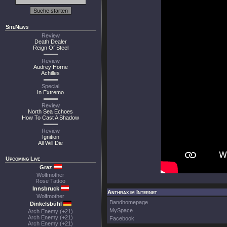
SiteNews
Review
Death Dealer
Reign Of Steel
Review
Audrey Horne
Achilles
Special
In Extremo
Review
North Sea Echoes
How To Cast A Shadow
Review
Ignition
All Will Die
Upcoming Live
Graz
Wolfmother
Rose Tattoo
Innsbruck
Anthrax im Internet
Wolfmother
Bandhomepage
Dinkelsbühl
MySpace
Arch Enemy (+21)
Arch Enemy (+21)
Facebook
Arch Enemy (+21)