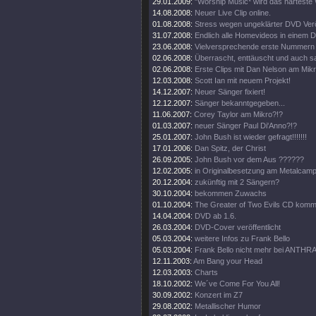
29.01.2009:
"Worship Music* wird das härteste
14.08.2008:
Neuer Live Clip online.
01.08.2008:
Stress wegen ungeklärter DVD Verö
31.07.2008:
Endlich alle Homevideos in einem
23.06.2008:
Vielversprechende erste Nummern 
02.06.2008:
Überrascht, enttäuscht und auch s
02.06.2008:
Erste Clips mit Dan Nelson am Mikr
12.03.2008:
Scott Ian mit neuem Projekt!
14.12.2007:
Neuer Sänger fixiert!
12.12.2007:
Sänger bekanntgegeben...
11.06.2007:
Corey Taylor am Mikro?!?
01.03.2007:
neuer Sänger Paul Di'Anno?!?
25.01.2007:
John Bush ist wieder gefragt!!!!!!!
17.01.2006:
Dan Spitz, der Christ
26.09.2005:
John Bush vor dem Aus ??????
12.02.2005:
in Originalbesetzung am Metalcam
20.12.2004:
zukünftig mit 2 Sängern?
30.10.2004:
bekommen Zuwachs
01.10.2004:
The Greater of Two Evils CD komm
14.04.2004:
DVD ab 1.6.
26.03.2004:
DVD-Cover veröffentlicht
05.03.2004:
weitere Infos zu Frank Bello
05.03.2004:
Frank Bello nicht mehr bei ANTHR
12.11.2003:
Am Bang your Head
12.03.2003:
Charts
18.10.2002:
We´ve Come For You All!
30.09.2002:
Konzert im Z7
29.08.2002:
Metallischer Humor