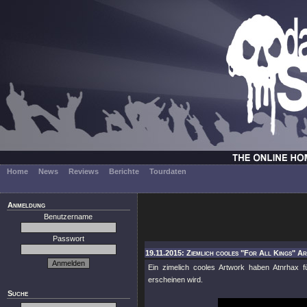
Home
News
Reviews
Berichte
Tourdaten
Anmeldung
Benutzername
Passwort
19.11.2015: Ziemlich cooles "For All Kings" A
Ein zimelich cooles Artwork haben Atnrhax 
erscheinen wird.
Suche