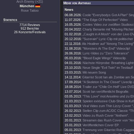
Arch Enemy (+21)
Mehr von Anthrax
München
News
Rose Tattoo
06.08.2026:
Coole "Everybodys Got A Plan" Sing
Statistics
11.07.2026:
"The Edge Of Perfection" Video
16.05.2026:
Cooles Video zur zwölften Studiosc
7714 Reviews
912 Berichte
20.04.2022:
Charly Benante mit "Moving Pitche
26 Konzerte/Festivals
01.02.2018:
„Caught in A Mosh“ von der Live-D
20.12.2016:
"Suzerain" Lyric-Clip mit politischer
22.11.2016:
Als Healiner auf "Among The Living" 
31.08.2016:
"Monsters At The End" Videoclip!
26.06.2016:
Lyric-Video zu "Zero Tolerance"
05.03.2016:
"Blood Eagle Wings" Videoclip.
04.01.2016:
Nächste Hörprobe: Breathing Lightn
23.10.2015:
Neue Single "Evil Twin" im Testlauf!
23.03.2015:
Mit neuem Song
14.11.2014:
Gitarrist Scott Ian als Zombie am S
17.09.2014:
"A Skeleton In The Closet" Liveclip
18.08.2014:
Trailer zur "Chile On Hell" Live DVD
13.07.2014:
Scott Ian veröffentlicht Biografie.
03.05.2013:
"This Love" mot Anselmo und zu 
21.03.2013:
Spielen exklusive Club-Show in Kufs
01.03.2013:
Viral Video zum Thin Lizzy-Cover "J
26.02.2013:
Stellen Clip zum AC/DC Classic "TN
13.02.2013:
Video zu Rush Cover "Anthem".
20.01.2013:
Streamen das Rush Cover von "An
15.01.2013:
Veröffentlichen Cover EP.
05.01.2013:
Trennung von Gitarrist Rob Caggia