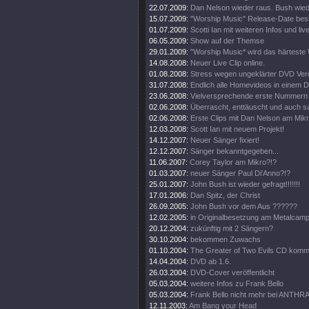
22.07.2009:
Dan Nelson wieder raus. Bush wied
15.07.2009:
"Worship Music" Release-Date bestä
01.07.2009:
Scotti Ian mit weiteren Infos und live
06.05.2009:
Show auf der Themse
29.01.2009:
"Worship Music* wird das härteste
14.08.2008:
Neuer Live Clip online.
01.08.2008:
Stress wegen ungeklärter DVD Verö
31.07.2008:
Endlich alle Homevideos in einem
23.06.2008:
Vielversprechende erste Nummern 
02.06.2008:
Überrascht, enttäuscht und auch s
02.06.2008:
Erste Clips mit Dan Nelson am Mikr
12.03.2008:
Scott Ian mit neuem Projekt!
14.12.2007:
Neuer Sänger fixiert!
12.12.2007:
Sänger bekanntgegeben...
11.06.2007:
Corey Taylor am Mikro?!?
01.03.2007:
neuer Sänger Paul Di'Anno?!?
25.01.2007:
John Bush ist wieder gefragt!!!!!!!
17.01.2006:
Dan Spitz, der Christ
26.09.2005:
John Bush vor dem Aus ??????
12.02.2005:
in Originalbesetzung am Metalcam
20.12.2004:
zukünftig mit 2 Sängern?
30.10.2004:
bekommen Zuwachs
01.10.2004:
The Greater of Two Evils CD komm
14.04.2004:
DVD ab 1.6.
26.03.2004:
DVD-Cover veröffentlicht
05.03.2004:
weitere Infos zu Frank Bello
05.03.2004:
Frank Bello nicht mehr bei ANTHR
12.11.2003:
Am Bang your Head