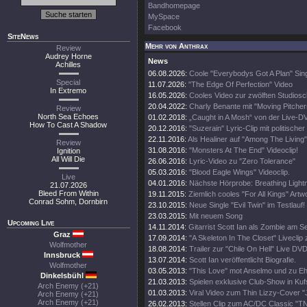
Bandhomepage
MySpace
Facebook
SiteNews
Mehr von Anthrax
Review
Audrey Horne
News
Achilles
06.08.2026:
Coole "Everybodys Got A Plan" Sing
Special
11.07.2026:
"The Edge Of Perfection" Video
In Extremo
16.05.2026:
Cooles Video zur zwölften Studiosc
20.04.2022:
Charly Benante mit "Moving Pitche
Review
North Sea Echoes
01.02.2018:
„Caught in A Mosh“ von der Live-D
How To Cast A Shadow
20.12.2016:
"Suzerain" Lyric-Clip mit politischer
22.11.2016:
Als Healiner auf "Among The Living" 
Review
31.08.2016:
"Monsters At The End" Videoclip!
Ignition
All Will Die
26.06.2016:
Lyric-Video zu "Zero Tolerance"
05.03.2016:
"Blood Eagle Wings" Videoclip.
Live
04.01.2016:
Nächste Hörprobe: Breathing Lightn
21.07.2026
Bleed From Within
19.11.2015:
Ziemlich cooles "For All Kings" Artw
Conrad Sohm, Dornbirn
23.10.2015:
Neue Single "Evil Twin" im Testlauf!
23.03.2015:
Mit neuem Song
Upcoming Live
14.11.2014:
Gitarrist Scott Ian als Zombie am S
Graz
17.09.2014:
"A Skeleton In The Closet" Liveclip
Wolfmother
18.08.2014:
Trailer zur "Chile On Hell" Live DVD
Innsbruck
13.07.2014:
Scott Ian veröffentlicht Biografie.
Wolfmother
03.05.2013:
"This Love" mot Anselmo und zu 
Dinkelsbühl
21.03.2013:
Spielen exklusive Club-Show in Kufs
Arch Enemy (+21)
01.03.2013:
Viral Video zum Thin Lizzy-Cover "J
Arch Enemy (+21)
Arch Enemy (+21)
26.02.2013:
Stellen Clip zum AC/DC Classic "TN