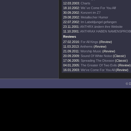
12.03.2003:
Charts
18.10.2002:
We´ve Come For You All!
30.09.2002:
Konzert im Z7
29.08.2002:
Metallischer Humor
22.07.2002:
Im Labeldjungel gefangen
23.11.2001:
ANTHRX ändern ihre Website
11.10.2001:
ANTHRAX HABEN NAMENSPROB
Reviews
27.02.2016:
For All Kings
(
Review
)
11.03.2013:
Anthems
(
Review
)
21.09.2011:
Worship Music
(
Review
)
20.09.2009:
Sound Of White Noise
(
Classic
)
17.06.2005:
Spreading The Disease
(
Classic
)
04.01.2005:
The Greater Of Two Evils
(
Review
)
16.01.2003:
We've Come For You All
(
Review
)
© D