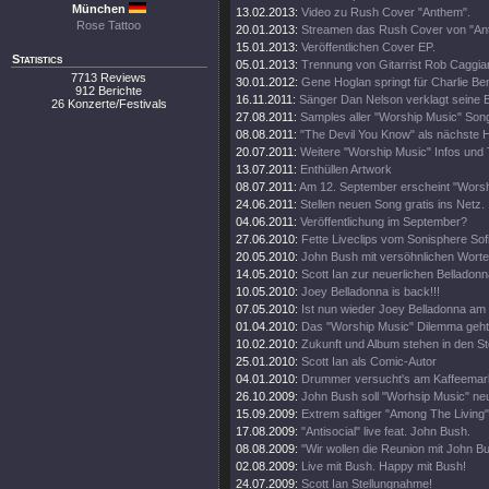
München
13.02.2013:
Video zu Rush Cover "Anthem".
Rose Tattoo
20.01.2013:
Streamen das Rush Cover von "An
15.01.2013:
Veröffentlichen Cover EP.
Statistics
05.01.2013:
Trennung von Gitarrist Rob Caggia
7713 Reviews
30.01.2012:
Gene Hoglan springt für Charlie Be
912 Berichte
16.11.2011:
Sänger Dan Nelson verklagt seine
26 Konzerte/Festivals
27.08.2011:
Samples aller "Worship Music" Son
08.08.2011:
"The Devil You Know" als nächste 
20.07.2011:
Weitere "Worship Music" Infos und T
13.07.2011:
Enthüllen Artwork
08.07.2011:
Am 12. September erscheint "Worsh
24.06.2011:
Stellen neuen Song gratis ins Netz.
04.06.2011:
Veröffentlichung im September?
27.06.2010:
Fette Liveclips vom Sonisphere Sofi
20.05.2010:
John Bush mit versöhnlichen Worten
14.05.2010:
Scott Ian zur neuerlichen Belladon
10.05.2010:
Joey Belladonna is back!!!
07.05.2010:
Ist nun wieder Joey Belladonna am
01.04.2010:
Das "Worship Music" Dilemma geht 
10.02.2010:
Zukunft und Album stehen in den St
25.01.2010:
Scott Ian als Comic-Autor
04.01.2010:
Drummer versucht's am Kaffeemar
26.10.2009:
John Bush soll "Worhsip Music" neu
15.09.2009:
Extrem saftiger "Among The Living"
17.08.2009:
"Antisocial" live feat. John Bush.
08.08.2009:
"Wir wollen die Reunion mit John B
02.08.2009:
Live mit Bush. Happy mit Bush!
24.07.2009:
Scott Ian Stellungnahme!