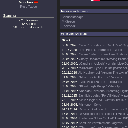
München
Rose Tattoo
Anthrax im Internet
Statistics
Bandhomepage
7713 Reviews
MySpace
912 Berichte
Facebook
26 Konzerte/Festivals
Mehr von Anthrax
News
06.08.2026:
Coole "Everybodys Got A Plan" Sing
11.07.2026:
"The Edge Of Perfection" Video
16.05.2026:
Cooles Video zur zwölften Studiosc
20.04.2022:
Charly Benante mit "Moving Pitche
01.02.2018:
„Caught in A Mosh“ von der Live-D
20.12.2016:
"Suzerain" Lyric-Clip mit politischer
22.11.2016:
Als Healiner auf "Among The Living" 
31.08.2016:
"Monsters At The End" Videoclip!
26.06.2016:
Lyric-Video zu "Zero Tolerance"
05.03.2016:
"Blood Eagle Wings" Videoclip.
04.01.2016:
Nächste Hörprobe: Breathing Lightn
19.11.2015:
Ziemlich cooles "For All Kings" Artw
23.10.2015:
Neue Single "Evil Twin" im Testlauf!
23.03.2015:
Mit neuem Song
14.11.2014:
Gitarrist Scott Ian als Zombie am S
17.09.2014:
"A Skeleton In The Closet" Liveclip
18.08.2014:
Trailer zur "Chile On Hell" Live DVD
13.07.2014:
Scott Ian veröffentlicht Biografie.
03.05.2013:
"This Love" mot Anselmo und zu 