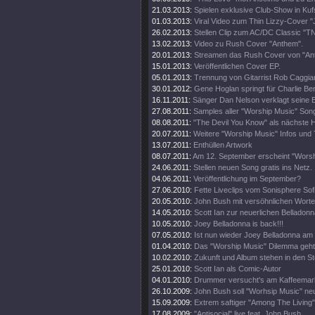
21.03.2013:
Spielen exklusive Club-Show in Kufs
01.03.2013:
Viral Video zum Thin Lizzy-Cover "J
26.02.2013:
Stellen Clip zum AC/DC Classic "TN
13.02.2013:
Video zu Rush Cover "Anthem".
20.01.2013:
Streamen das Rush Cover von "An
15.01.2013:
Veröffentlichen Cover EP.
05.01.2013:
Trennung von Gitarrist Rob Caggia
30.01.2012:
Gene Hoglan springt für Charlie Be
16.11.2011:
Sänger Dan Nelson verklagt seine
27.08.2011:
Samples aller "Worship Music" Son
08.08.2011:
"The Devil You Know" als nächste 
20.07.2011:
Weitere "Worship Music" Infos und T
13.07.2011:
Enthüllen Artwork
08.07.2011:
Am 12. September erscheint "Worsh
24.06.2011:
Stellen neuen Song gratis ins Netz.
04.06.2011:
Veröffentlichung im September?
27.06.2010:
Fette Liveclips vom Sonisphere Sofi
20.05.2010:
John Bush mit versöhnlichen Worten
14.05.2010:
Scott Ian zur neuerlichen Belladon
10.05.2010:
Joey Belladonna is back!!!
07.05.2010:
Ist nun wieder Joey Belladonna am
01.04.2010:
Das "Worship Music" Dilemma geht 
10.02.2010:
Zukunft und Album stehen in den St
25.01.2010:
Scott Ian als Comic-Autor
04.01.2010:
Drummer versucht's am Kaffeemar
26.10.2009:
John Bush soll "Worhsip Music" neu
15.09.2009:
Extrem saftiger "Among The Living"
17.08.2009:
"Antisocial" live feat. John Bush.