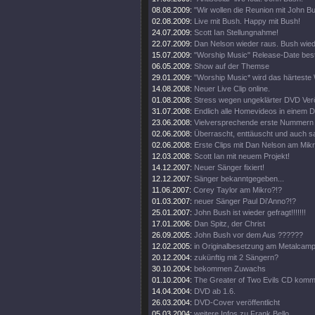
08.08.2009:
"Wir wollen die Reunion mit John B
02.08.2009:
Live mit Bush. Happy mit Bush!
24.07.2009:
Scott Ian Stellungnahme!
22.07.2009:
Dan Nelson wieder raus. Bush wied
15.07.2009:
"Worship Music" Release-Date bestä
06.05.2009:
Show auf der Themse
29.01.2009:
"Worship Music* wird das härteste
14.08.2008:
Neuer Live Clip online.
01.08.2008:
Stress wegen ungeklärter DVD Verö
31.07.2008:
Endlich alle Homevideos in einem
23.06.2008:
Vielversprechende erste Nummern 
02.06.2008:
Überrascht, enttäuscht und auch s
02.06.2008:
Erste Clips mit Dan Nelson am Mikr
12.03.2008:
Scott Ian mit neuem Projekt!
14.12.2007:
Neuer Sänger fixiert!
12.12.2007:
Sänger bekanntgegeben...
11.06.2007:
Corey Taylor am Mikro?!?
01.03.2007:
neuer Sänger Paul Di'Anno?!?
25.01.2007:
John Bush ist wieder gefragt!!!!!!!
17.01.2006:
Dan Spitz, der Christ
26.09.2005:
John Bush vor dem Aus ??????
12.02.2005:
in Originalbesetzung am Metalcam
20.12.2004:
zukünftig mit 2 Sängern?
30.10.2004:
bekommen Zuwachs
01.10.2004:
The Greater of Two Evils CD komm
14.04.2004:
DVD ab 1.6.
26.03.2004:
DVD-Cover veröffentlicht
05.03.2004:
weitere Infos zu Frank Bello