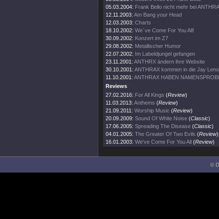
05.03.2004:
Frank Bello nicht mehr bei ANTHR
12.11.2003:
Am Bang your Head
12.03.2003:
Charts
18.10.2002:
We´ve Come For You All!
30.09.2002:
Konzert im Z7
29.08.2002:
Metallischer Humor
22.07.2002:
Im Labeldjungel gefangen
23.11.2001:
ANTHRX ändern ihre Website
30.10.2001:
ANTHRAX kommen in die Jay Len
11.10.2001:
ANTHRAX HABEN NAMENSPROB
Reviews
27.02.2016:
For All Kings
(
Review
)
11.03.2013:
Anthems
(
Review
)
21.09.2011:
Worship Music
(
Review
)
20.09.2009:
Sound Of White Noise
(
Classic
)
17.06.2005:
Spreading The Disease
(
Classic
)
04.01.2005:
The Greater Of Two Evils
(
Review
)
16.01.2003:
We've Come For You All
(
Review
)
© D