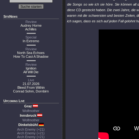
die Songs so wie ich sie höre. Sie können all d
diese CD gesteckt haben. Die zwei Jahre, die 
waren mit die schwersten und besten Zeiten, di
SiteNews
ich sagen, dass es sich auf jeden Fall gelohnt ha
Review
Audrey Horne
Achilles
Special
In Extremo
Review
North Sea Echoes
How To Cast A Shadow
Review
Ignition
All Will Die
Live
21.07.2026
Bleed From Within
Conrad Sohm, Dornbirn
Upcoming Live
Graz
Wolfmother
Innsbruck
Wolfmother
Dinkelsbühl
Arch Enemy (+21)
Arch Enemy (+21)
Arch Enemy (+21)