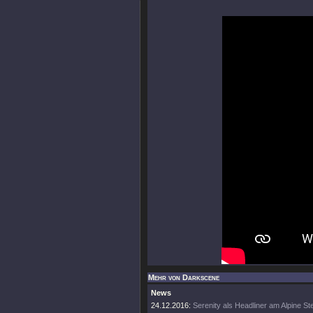
Mehr von Darkscene
News
24.12.2016:
Serenity als Headliner am Alpine Ste