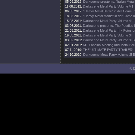
05.09.2012:
Darkscene prestents: "Italian Metal
11.08.2012:
Darkscene Metal Party Volume V !
06.05.2012:
"Heavy Metal Battle" in der Come I
18.03.2012:
"Heavy Metal Mania" in der Come I
15.08.2011:
Darkscene Metal Party Volume 4!!!
03.06.2011:
Darkscene presents: The Poodles i
21.03.2011:
Darkscene Metal Party III - Fotos on
19.03.2011:
Darkscene Metal Party Volume 3!
03.02.2011:
Darkscene Metal Party Volume 3! B
02.01.2011:
KIT-Fanclub-Meeting und Metal Bör
07.11.2010:
THE ULTIMATE PARTY TRAILER!
24.10.2010:
Darkscene Metal Party Volume 2! B
© D