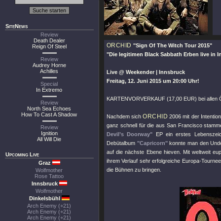
SiteNews
Review
Death Dealer
ORCHID
"Sign Of The Witch Tour 2015"
Reign Of Steel
"Die legitimen Black Sabbath Erben live in 
Review
Audrey Horne
Achilles
Live @ Weekender | Innsbruck
Freitag, 12. Juni 2015 um 20:00 Uhr!
Special
In Extremo
KARTENVORVERKAUF (17,00 EUR) bei allen Ö-
Review
North Sea Echoes
How To Cast A Shadow
ORCHID
Nachdem sich
2006 mit der Intentio
ganz schnell für die aus San Francisco stamme
Review
Ignition
Devil’s Doorway"
EP ein erstes Lebenszeich
All Will Die
Debütalbum
"Capricorn"
konnte man den Underg
auf die nächste Ebene hieven. Mit weltweit eup
Upcoming Live
ihrem Verlauf sehr erfolgreiche Europa-Tourne
Graz
die Bühnen zu bringen.
Wolfmother
Rose Tattoo
Innsbruck
Wolfmother
Dinkelsbühl
Arch Enemy (+21)
Arch Enemy (+21)
Arch Enemy (+21)