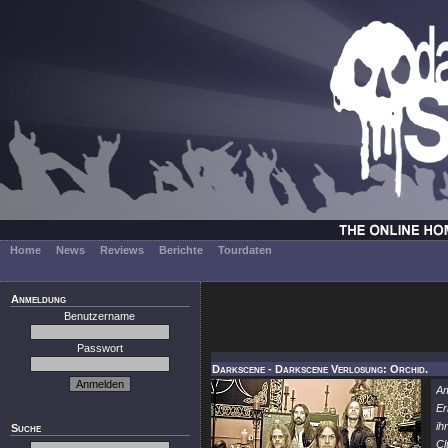
Home
News
Reviews
Berichte
Tourdaten
Anmeldung
Benutzername
Passwort
Darkscene - Darkscene Verlosung: Orchid.
Am
Er
ih
Suche
Cl