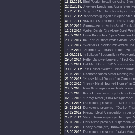
11.12.2015:
Blind Petition headlinen Alpine Steel 
22.11.2015:
3 weitere Bands fürs Alpine Steel Fe
15.11.2015:
Sergeant Steel headlinen Alpine Stee
08.11.2015:
Bandbestätigungen für Alpine Steel 
01.11.2014:
Brazilien Overkill heute im Livestag
05.10.2014:
Stormwave am Alpine Steel Festival
12.09.2014:
Weiter Bands fürs Alpine Steel Festi
05.09.2014:
Erste Bands fürs Alpine Steel Festi
29.08.2014:
Im Februar steigt erstes Alpine Stee
16.08.2014:
"Warriors Of Metal" mit Wizard und 
14.06.2014:
"Summer Of Thrash" in der Livesta
11.06.2014:
In Solitude / Beastmilk im Weekende
29.04.2014:
Fetter Bandwettberwerb: "Tirol Rock
05.02.2014:
Full Metal Cruise 2015 bereits ausv
30.11.2013:
Last Call for "Winter Demon Storm".
21.10.2013:
Nächstes feines Metal-Meeting im P
21.09.2013:
"Heavy Metal Reaper" im Come Inn
09.08.2013:
"Heavy Metal Haunted House" im 
26.02.2013:
NwoBhm-Legende erstmals live in I
25.02.2013:
Keep-It-True-warm-up-Fete im Com
02.02.2013:
"Heavy Metal (is no) Masquerade".
25.01.2013:
Darkscene presents - "Darker Tha
24.01.2013:
Darkscene presents - "Darker Tha
18.12.2012:
Freitag: Metal Armageddon in der B
25.11.2012:
Manic Disease springen für Liquid St
27.10.2012:
Darkscene presents: "Operation Win
21.10.2012:
Heavy Metal (pre)Halloween in Inn
18.09.2012:
Darkscene prestents: "Italian Metal