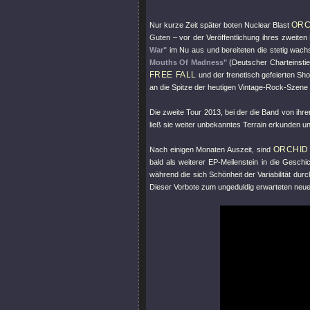
ORC
Nur kurze Zeit später boten Nuclear Blast
Guten – vor der Veröffentlichung ihres zweite
War"
im Nu aus und bereiteten die stetig wach
Mouths Of Madness"
(Deutscher Charteinstieg
FREE FALL
und der frenetisch gefeierten S
an die Spitze der heutigen Vintage-Rock-Szene 
Die zweite Tour 2013, bei der die Band von ihr
ließ sie weiter unbekanntes Terrain erkunden u
ORCHID
Nach einigen Monaten Auszeit, sind
bald als weiterer EP-Meilenstein in die Geschi
während die sich Schönheit der Variabilität 
Dieser Vorbote zum ungeduldig erwarteten neu