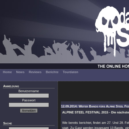
Home
News
Reviews
Berichte
Tourdaten
Anmeldung
Benutzername
Passwort
12.09.2014: Weiter Bands fürs Alpine Steel Fes
ALPINE STEEL FESTIVAL 2015 - Die nächs
Wie bereits berichtet, findet am 27. Und 28. F
Suche
statt. Zu Gast werden insgesamt 13 Bands, e