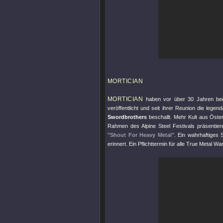
MORTICIAN
MORTICIAN
haben vor über 30 Jahren bere
veröffentlicht und seit ihrer Reunion die leg
Swordbrothers
beschallt. Mehr Kult aus Öster
Rahmen des Alpine Steel Festivals präsentie
"Shout For Heavy Metal"
. Ein wahrhaftiges
erinnert. Ein Pflichttermin für alle True Metal W