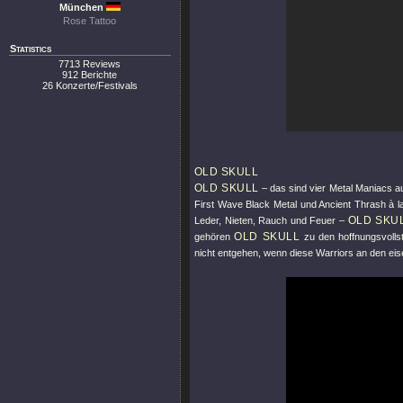
München
Rose Tattoo
Statistics
7713 Reviews
912 Berichte
26 Konzerte/Festivals
OLD SKULL
OLD SKULL
– das sind vier Metal Maniacs a
First Wave Black Metal und Ancient Thrash à 
OLD SKU
Leder, Nieten, Rauch und Feuer –
OLD SKULL
gehören
zu den hoffnungsvolls
nicht entgehen, wenn diese Warriors an den eiser