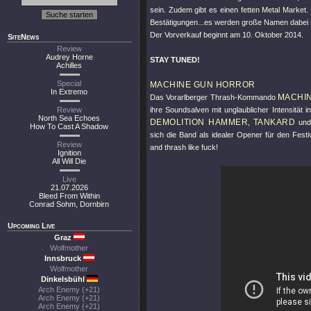
sein. Zudem gibt es einen fetten Metal Market
Bestätigungen...es werden große Namen dabei s
Der Vorverkauf beginnt am 10. Oktober 2014.
SiteNews
Review
Audrey Horne
STAY TUNED!
Achilles
Special
MACHINE GUN HORROR
In Extremo
MACHI
Das Vorarlberger Thrash-Kommando
Review
ihre Soundsalven mit unglaublicher Intensität i
North Sea Echoes
DEMOLITION HAMMER
TANKARD
,
un
How To Cast A Shadow
sich die Band als idealer Opener für den Fest
Review
and thrash like fuck!
Ignition
All Will Die
Live
21.07.2026
Bleed From Within
Conrad Sohm, Dornbirn
Upcoming Live
Graz
Wolfmother
Innsbruck
Wolfmother
Dinkelsbühl
Arch Enemy (+21)
Arch Enemy (+21)
Arch Enemy (+21)