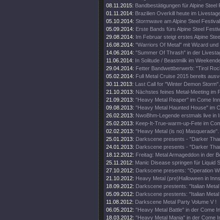
08.11.2015:
Bandbestätigungen für Alpine Steel 
01.11.2014:
Brazilien Overkill heute im Livestag
05.10.2014:
Stormwave am Alpine Steel Festival
05.09.2014:
Erste Bands fürs Alpine Steel Festi
29.08.2014:
Im Februar steigt erstes Alpine Stee
16.08.2014:
"Warriors Of Metal" mit Wizard und 
14.06.2014:
"Summer Of Thrash" in der Livesta
11.06.2014:
In Solitude / Beastmilk im Weekende
29.04.2014:
Fetter Bandwettberwerb: "Tirol Rock
05.02.2014:
Full Metal Cruise 2015 bereits ausv
30.11.2013:
Last Call for "Winter Demon Storm".
21.10.2013:
Nächstes feines Metal-Meeting im P
21.09.2013:
"Heavy Metal Reaper" im Come Inn
09.08.2013:
"Heavy Metal Haunted House" im 
26.02.2013:
NwoBhm-Legende erstmals live in I
25.02.2013:
Keep-It-True-warm-up-Fete im Com
02.02.2013:
"Heavy Metal (is no) Masquerade".
25.01.2013:
Darkscene presents - "Darker Tha
24.01.2013:
Darkscene presents - "Darker Tha
18.12.2012:
Freitag: Metal Armageddon in der B
25.11.2012:
Manic Disease springen für Liquid St
27.10.2012:
Darkscene presents: "Operation Win
21.10.2012:
Heavy Metal (pre)Halloween in Inn
18.09.2012:
Darkscene prestents: "Italian Metal
05.09.2012:
Darkscene prestents: "Italian Metal
11.08.2012:
Darkscene Metal Party Volume V !
06.05.2012:
"Heavy Metal Battle" in der Come I
18.03.2012:
"Heavy Metal Mania" in der Come I