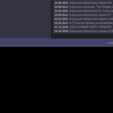
15.08.2011:
Darkscene Metal Party Volume 4!!!
03.06.2011:
Darkscene presents: The Poodles i
21.03.2011:
Darkscene Metal Party III - Fotos on
19.03.2011:
Darkscene Metal Party Volume 3!
03.02.2011:
Darkscene Metal Party Volume 3! B
02.01.2011:
KIT-Fanclub-Meeting und Metal Bör
07.11.2010:
THE ULTIMATE PARTY TRAILER!
24.10.2010:
Darkscene Metal Party Volume 2! B
© D