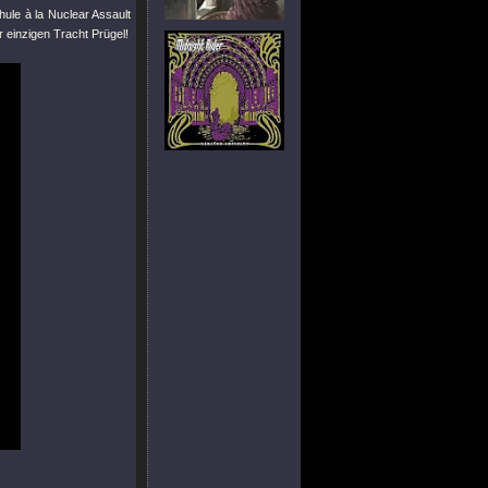
ule à la Nuclear Assault
 einzigen Tracht Prügel!