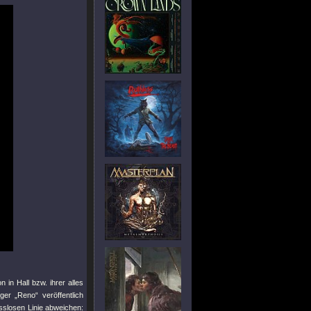
 in Hall bzw. ihrer alles
er „Reno“ veröffentlich
sslosen Linie abweichen: