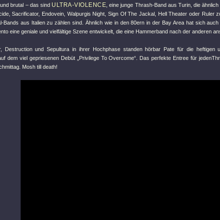
ULTRA-VIOLENCE
 und brutal – das sind
, eine junge Thrash-Band aus Turin, die ähnlic
cide, Sacrificator, Endovein, Walpurgis Night, Sign Of The Jackal, Hell Theater oder Ruler z
l-Bands aus Italien zu zählen sind. Ähnlich wie in den 80ern in der Bay Area hat sich auch
to eine geniale und vielfältige Szene entwickelt, die eine Hammerband nach der anderen ans
r, Destruction und Sepultura in ihrer Hochphase standen hörbar Pate für die heftigen 
auf dem viel gepriesenen Debüt „Privilege To Overcome“. Das perfekte Entree für jedenT
mittag. Mosh till death!