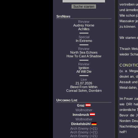
vertreiben u
und ärmellos
Wie schon j
SiteNews
Massaker jed
Review
Audrey Horne
zu können.
Achilles
Special
Wir starten 
In Extremo
Review
Thrash Meta
North Sea Echoes
wieder Schar
How To Cast A Shadow
Review
CONDITIO
Ignition
(u. a. Mega
All Will Die
deutet an, 
Live
Assault und
21.07.2026
Bleed From Within
Metal dahin,
Conrad Sohm, Dornbirn
Im Feuer za
Upcoming Live
wie DRI hab
Graz
ordentliche 
Wolfmother
Innsbruck
Bevor die 
Wolfmother
Norden Deut
Dinkelsbühl
Nachmittags
Arch Enemy (+21)
hell“!
Arch Enemy (+21)
Arch Enemy (+21)