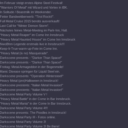
Im Februar steigt erstes Alpine Steel Festival!
"Warriors Of Metal" mit Wizard und Vortex in IBK.
In Solitude / Beastmilk im Weekender.
Fetter Bandwettberwerb: "Tirol Rockt!".
Full Metal Cruise 2015 bereits ausverkauft!
Last Call for "Winter Demon Storm".
Nächstes feines Metal-Meeting im Park-Inn, Hall.
"Heavy Metal Reaper" im Come Inn Innsbruck
"Heavy Metal Haunted House" im Come Inn Innsbruck
NwoBhm-Legende erstmals live in Innsbruck!!!
Keep-It-True-warm-up-Fete im Come Inn.
"Heavy Metal (is no) Masquerade".
Darkscene presents - "Darker Than Space!"
Darkscene presents - "Darker Than Space!"
Freitag: Metal Armageddon in der Bogenmeile!
Manic Disease springen für Liquid Steel ein.
Darkscene presents: "Operation Wintersteel!"
Heavy Metal (pre)Halloween in Innsbruck!
Darkscene prestents: "Italian Metal Invasion!"
Darkscene prestents: "Italian Metal Invasion!"
Darkscene Metal Party Volume V !
"Heavy Metal Battle" in der Come In Bar Innsbruck.
"Heavy Metal Mania" in der Come In Bar Innsbruck.
Darkscene Metal Party Volume 4!!!
Darkscene presents: The Poodles in Innsbruck!
Darkscene Metal Party III - Fotos online.
Darkscene Metal Party Volume 3!
Darkscene Metal Party Volume 3! Be there!