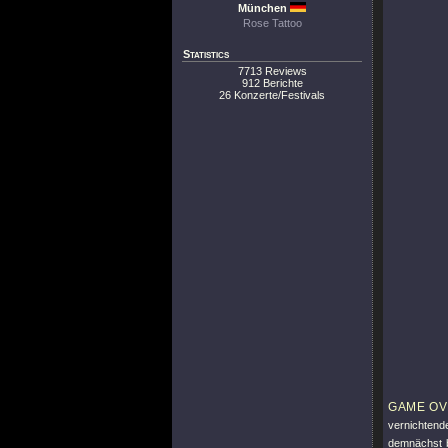
München
Rose Tattoo
Statistics
7713 Reviews
912 Berichte
26 Konzerte/Festivals
GAME O
vernichtend
demnächst b