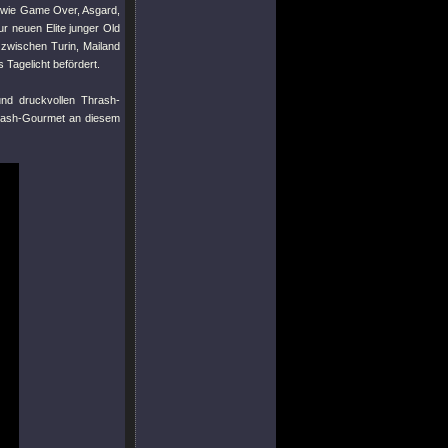
h wie Game Over, Asgard,
ur neuen Elite junger Old
 zwischen Turin, Mailand
 Tagelicht befördert.
und druckvollen Thrash-
hrash-Gourmet an diesem