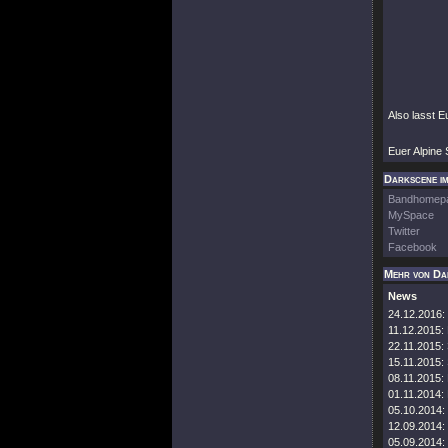
Also lasst E
Euer Alpine
Darkscene im
Bandhomep
MySpace
Twitter
Facebook
Mehr von Da
News
24.12.2016:
11.12.2015:
22.11.2015:
15.11.2015:
08.11.2015:
01.11.2014:
05.10.2014:
12.09.2014:
05.09.2014: