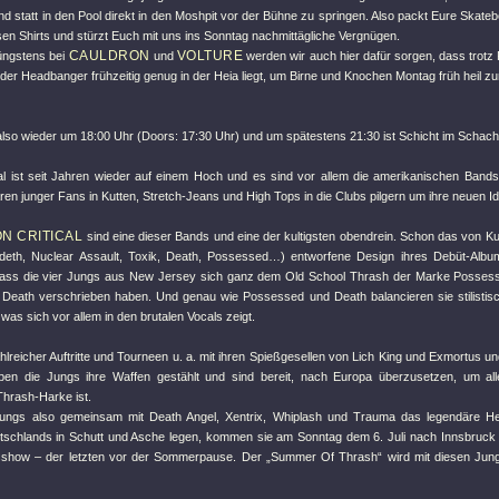
nd statt in den Pool direkt in den Moshpit vor der Bühne zu springen. Also packt Eure Skate
en Shirts und stürzt Euch mit uns ins Sonntag nachmittägliche Vergnügen.
CAULDRON
VOLTURE
üngstens bei
und
werden wir auch hier dafür sorgen, dass trotz
er Headbanger frühzeitig genug in der Heia liegt, um Birne und Knochen Montag früh heil z
also wieder um 18:00 Uhr (Doors: 17:30 Uhr) und um spätestens 21:30 ist Schicht im Schach
l ist seit Jahren wieder auf einem Hoch und es sind vor allem die amerikanischen Bands
en junger Fans in Kutten, Stretch-Jeans und High Tops in die Clubs pilgern um ihre neuen Id
N CRITICAL
sind eine dieser Bands und eine der kultigsten obendrein. Schon das von Ku
deth, Nuclear Assault, Toxik, Death, Possessed…) entworfene Design ihres Debüt-Albu
dass die vier Jungs aus New Jersey sich ganz dem Old School Thrash der Marke Possess
 Death verschrieben haben. Und genau wie Possessed und Death balancieren sie stilist
 was sich vor allem in den brutalen Vocals zeigt.
hlreicher Auftritte und Tourneen u. a. mit ihren Spießgesellen von Lich King und Exmortus 
en die Jungs ihre Waffen gestählt und sind bereit, nach Europa überzusetzen, um al
Thrash-Harke ist.
Jungs also gemeinsam mit Death Angel, Xentrix, Whiplash und Trauma das legendäre H
schlands in Schutt und Asche legen, kommen sie am Sonntag dem 6. Juli nach Innsbruck i
show – der letzten vor der Sommerpause. Der „Summer Of Thrash“ wird mit diesen Jungs 