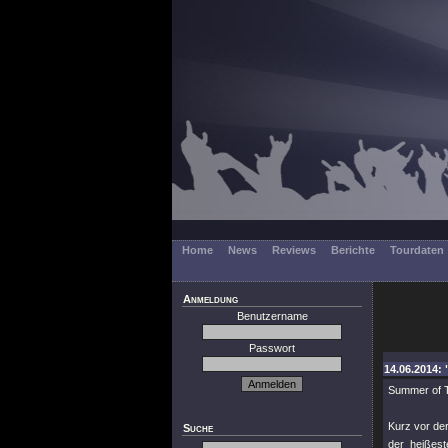
Home
News
Reviews
Berichte
Tourdaten
Anmeldung
Benutzername
Passwort
14.06.2014: 
Summer of T
Kurz vor d
Suche
der heißes