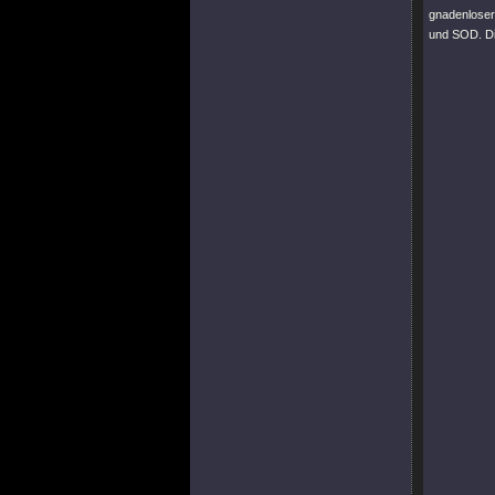
gnadenloser
und SOD. Di