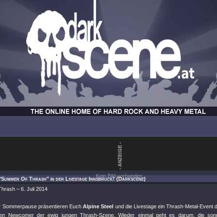
Kein Bild vorhanden.
"Summer Of Thrash" in der Livestage Innsbruck! (Darkscene)
hrash – 6. Juli 2014
er Sommerpause präsentieren Euch
Alpine Steel
und die Livestage ein Thrash-Metal-Event d
ten Newcomer der ewig jungen Thrash-Szene. Wieder einmal geht es darum, die sonn