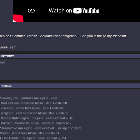
uch das Sommer-Thrash-Spektakel nicht entgehen!!! See you in the pit my friends!!!
 Steel-Team
 Internet
age
rkscene
Serenity als Headliner am Alpine Steel.
Blind Petition headlinen Alpine Steel Festival!!
3 weitere Bands fürs Alpine Steel Festival!
Sergeant Steel headlinen Alpine Steel Festival.
Bandbestätigungen für Alpine Steel Festival 2016.
Brazilien Overkill heute im Livestage, Innsbruck.
Stormwave am Alpine Steel Festival. Line-up complete.
Weiter Bands fürs Alpine Steel Festival!
Erste Bands fürs Alpine Steel Festival 2015!