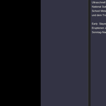
Ultraschnell
National Sui
School Meta
und dem Tren
Early Slaye
Eruptionen 
Sonntag-Nach