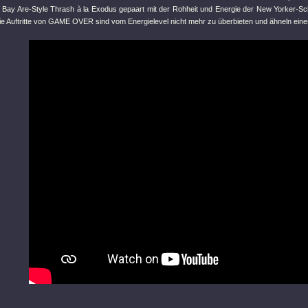
 Bay Are-Style Thrash à la Exodus gepaart mit der Rohheit und Energie der New Yorker-Sch
e Auftritte von GAME OVER sind vom Energielevel nicht mehr zu überbieten und ähneln einer