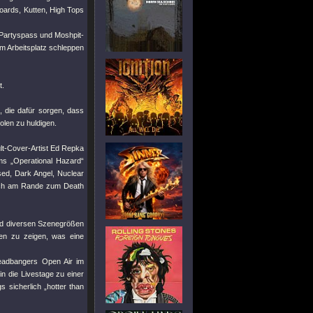
boards, Kutten, High Tops
 Partyspass und Moshpit-
um Arbeitsplatz schleppen
t.
, die dafür sorgen, dass
olen zu huldigen.
lt-Cover-Artist Ed Repka
ms „Operational Hazard“
ed, Dark Angel, Nuclear
isch am Rande zum Death
und diversen Szenegrößen
len zu zeigen, was eine
eadbangers Open Air im
n die Livestage zu einer
sicherlich „hotter than