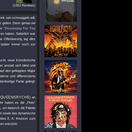
(1352 Reviews)
brik rein schmuggeln will.
ge gelten. Denn genau sie
ben
"Doomsday For The
ren haben. Natürlich war
ne Offenbarung, lag dies
e später immer noch zur
ucht, neue künstlerische
r anstatt sich blind und
uf den gefloppten Major
derne und differenzierte
enbürtige Partie gelingt:
QUEENSRYCHE
,
) an
hr haben es die „Flots“
, um dadurch die Palette
son sowie das dynamische
ttes E. A. Knutson zum
ken entzückt.