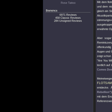
Mit dem flo
Rose Tattoo
und dem nic
Statistics
gleich ein S
6971 Reviews
Akustikpar
458 Classic Reviews
stimmungsv
284 Unsigned Reviews
ausgekoppel
erwähnte Op
Aber sogar
Reminisze
offenkundig
Augen und O
zeigt schon
"Are You Wil
textlich auf
Comes Do
Meinetwegen
FLOTSAM
entdecke. 
Rebellion"
mit dem Ende
Referenzwerk