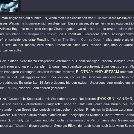
, man begibt sich auf dünnes Eis, wenn man ein Scheibchen wie
"Cuatro"
in die Klassikerru
dieses Wagnis nicht unwesentlich an diejenigen Besserwisser, die gemeinhin als ewig gestri
 Arizona Boys nie mehr eine richtige Chance geben, wo sie sich auf die ersten beiden Al
nd
"No Place For Disgrace"
(Classic)
, die zurecht als Evergreens gelten, so eingeschwo
e-) entscheidende, dritte Rundling
"When The Storm Comes Down"
alles andere als ei
t zuletzt an der massiv verhunzten Produktion eines Alex Periales, den man 22 Jahr
 ziehen sollte.
n die einfach nicht tot zu kriegenden Veteranen aus dem sonnigen Phoenix lediglich vers
schreiten und waren trotz allem Engagement irgendwie gescheitert. Zumindest vorerst. Abe
FLOTSAM AND JETSAM
n Einsagern zu beugen, die allen Ernstes meinten,
müssten a
eder schnell und aggressiv wie früher klingen, zog es die Band vor, nun erst recht in mo
vorzudringen. Es sollte fast 18 Jahre dauern, bis den ewigen Underdogs eine mindestens eb
ld"
(Review)
war der Bann endlich gebrochen.
DOKKEN
KANSAS
ck zu
"Cuatro"
: In Kooperation mit Wunschproduzent Neil Kernon (
,
 wurde dieses Ziel vorbildlich umgesetzt, ohne an Kraft und Feuer einzubüßen. Viel me
erstanden, den Speed ökonomisch mit fast schon rockigen Rhythmen in Einklang zu bringen
 erweitern. Die herrlich drückenden Klampfen des Edelgespanns Michael Gilbert/Edward Carl
ines Scott Kelly zum Einen, und die höchst charismatische Performance des Gesangsgo
geben auf
"Cuatro"
diesen gewissen Synergie Effekt, der auch heute noch über weite Strec