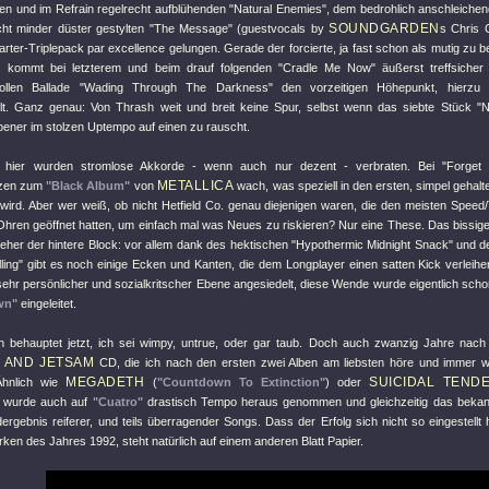
tten und im Refrain regelrecht aufblühenden
"Natural Enemies"
, dem bedrohlich anschleiche
SOUNDGARDEN
ht minder düster gestylten
"The Message"
(guestvocals by
s Chris C
tarter-Triplepack par excellence gelungen. Gerade der forcierte, ja fast schon als mutig zu
ts kommt bei letzterem und beim drauf folgenden
"Cradle Me Now"
äußerst treffsicher
ollen Ballade
"Wading Through The Darkness"
den vorzeitigen Höhepunkt, hierzu
t. Ganz genau: Von Thrash weit und breit keine Spur, selbst wenn das siebte Stück
"N
ener im stolzen Uptempo auf einen zu rauscht.
 hier wurden stromlose Akkorde - wenn auch nur dezent - verbraten. Bei
"Forget
METALLICA
nzen zum
"Black Album"
von
wach, was speziell in den ersten, simpel gehal
 wird. Aber wer weiß, ob nicht Hetfield Co. genau diejenigen waren, die den meisten Speed/
hren geöffnet hatten, um einfach mal was Neues zu riskieren? Nur eine These. Das bissig
 eher der hintere Block: vor allem dank des hektischen
"Hypothermic Midnight Snack"
und d
ling"
gibt es noch einige Ecken und Kanten, die dem Longplayer einen satten Kick verleihe
 sehr persönlicher und sozialkritscher Ebene angesiedelt, diese Wende wurde eigentlich sch
wn"
eingeleitet.
 behauptet jetzt, ich sei wimpy, untrue, oder gar taub. Doch auch zwanzig Jahre nach
 AND JETSAM
CD, die ich nach den ersten zwei Alben am liebsten höre und immer w
MEGADETH
SUICIDAL TEND
Ähnlich wie
(
"Countdown To Extinction"
) oder
) wurde auch auf
"Cuatro"
drastisch Tempo heraus genommen und gleichzeitig das bekannt
rgebnis reiferer, und teils überragender Songs. Dass der Erfolg sich nicht so eingestellt
en des Jahres 1992, steht natürlich auf einem anderen Blatt Papier.