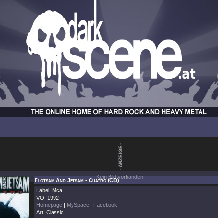
Kein Bild vorhanden.
Flotsam And Jetsam - Cuatro (CD)
Label: Mca
VÖ: 1992
Homepage
|
MySpace
|
Facebook
Art: Classic