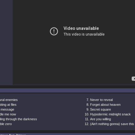
ural enemies
Never to reveal
ting at files
Forget about heaven
 message
Secret square
dle me now
Hypodermic midnight snack
ing through the darkness
Are you willing
ble zero
(Ain't nothing gonna) save this