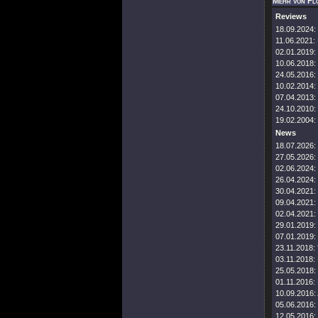
Mehr von Fl
Reviews
18.09.2024:
11.06.2021:
02.01.2019:
10.06.2018:
24.05.2016:
10.02.2014:
07.04.2013:
24.10.2010:
19.02.2004:
News
18.07.2026:
27.05.2026:
02.06.2024:
26.04.2024:
30.04.2021:
09.04.2021:
02.04.2021:
29.01.2019:
07.01.2019:
23.11.2018:
03.11.2018:
25.05.2018:
01.11.2016:
10.09.2016:
05.06.2016:
12.05.2016: