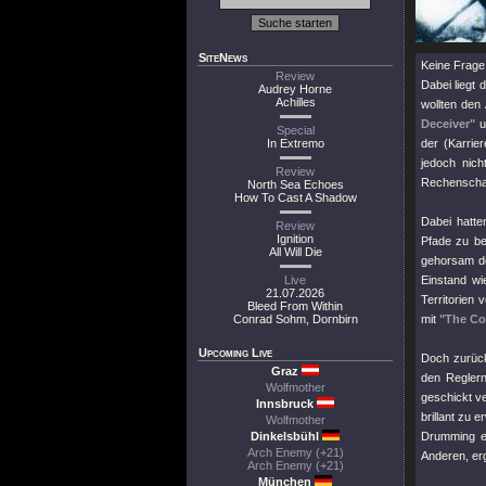
SiteNews
Keine Frage
Review
Dabei liegt 
Audrey Horne
Achilles
wollten den
Deceiver"
u
Special
In Extremo
der (Karrier
jedoch nich
Review
Rechenschaft
North Sea Echoes
How To Cast A Shadow
Dabei hatte
Review
Ignition
Pfade zu be
All Will Die
gehorsam de
Live
Einstand wi
21.07.2026
Territorien 
Bleed From Within
Conrad Sohm, Dornbirn
mit
"The Co
Upcoming Live
Doch zurü
Graz
den Reglern
Wolfmother
geschickt v
Innsbruck
brillant zu
Wolfmother
Dinkelsbühl
Drumming e
Arch Enemy (+21)
Anderen, er
Arch Enemy (+21)
München