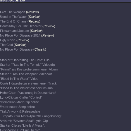
otsam And Jetsam
I Am The Weapon
(
Review
)
Blood In The Water
(
Review
)
The End Of Chaos
(
Review
)
Doomsday For The Deceiver
(
Review
)
Flotsam and Jetsam
(
Review
)
No Place For Disgrace 2014
(
Review
)
Ugly Noise
(
Review
)
The Cold
(
Review
)
No Place For Disgrace
(
Classic
)
Starker "Harvesting The Hate" Clip
Starker "Rats In The Temple" Videoclip
"Primal" als Kostprobe zum neuen Album
Stellen "I Am The Weapon" Video vor
"Blood In The Water" Video
Coole Hörprobe zu erstem neuen Track
"Blood In The Water" escheint im Juni
Hohe Chart-Platzierung in Deutschland!
Lyric-Clip zu Knaller "Control"
"Demolition Man" Clip online
Erster neuer Song online
Titel, Artwork & Releasedate
Europatour für März/April 2017 angekündigt
Amis mit "Seventh Seal" Lyric-Clip.
Starker Clip zu "Life Is A Mess".
Lyric-Video zu "Time To Go"