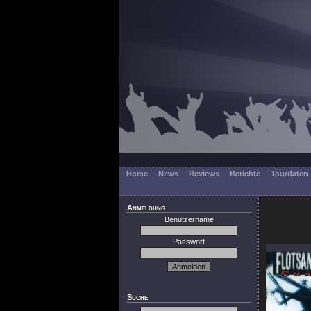
Home
News
Reviews
Berichte
Tourdaten
Anmeldung
Benutzername
Passwort
Suche