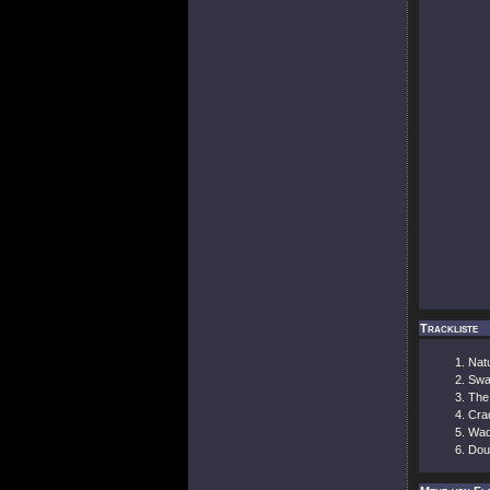
Trackliste
Nat
Swat
The
Cra
Wad
Dou