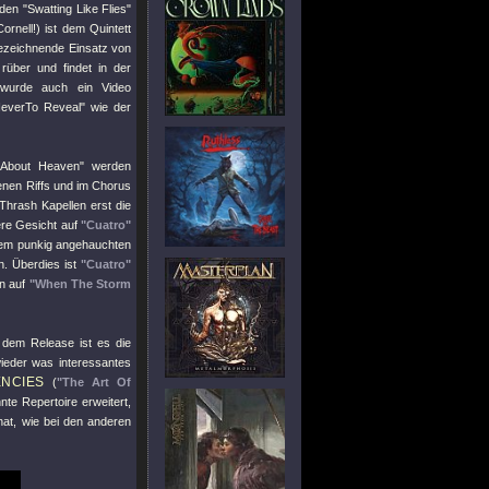
nden
"Swatting Like Flies"
ornell!) ist dem Quintett
 bezeichnende Einsatz von
 rüber und findet in der
 wurde auch ein Video
everTo Reveal"
wie der
 About Heaven"
werden
tenen Riffs und im Chorus
Thrash Kapellen erst die
ere Gesicht auf
"Cuatro"
em punkig angehauchten
n. Überdies ist
"Cuatro"
on auf
"When The Storm
 dem Release ist es die
ieder was interessantes
ENCIES
(
"The Art Of
e Repertoire erweitert,
 hat, wie bei den anderen