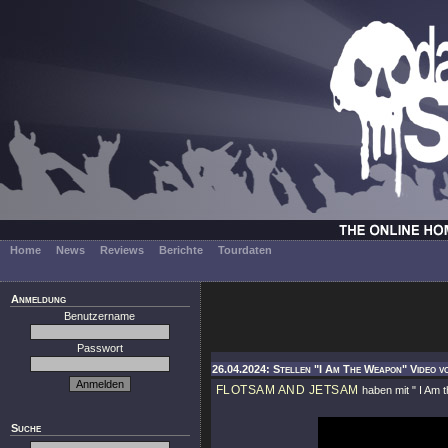
Home
News
Reviews
Berichte
Tourdaten
Anmeldung
Benutzername
Passwort
26.04.2024: Stellen "I Am The Weapon" Video v
FLOTSAM AND JETSAM
haben mit
" I Am
Suche