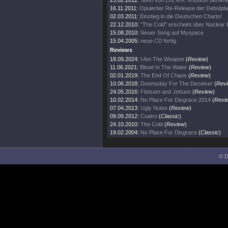
23.02.2012:
Sohn von Eric A.K. Knutson bei Amer
16.11.2011:
Opulenter Re-Release der Debütpla
02.03.2011:
Einstieg in die Deutschen Charts!
22.12.2010:
"The Cold" erscheint über Nuclear B
15.08.2010:
Neuer Song auf Myspace
15.04.2005:
neue CD fertig
Reviews
18.09.2024:
I Am The Weapon
(
Review
)
11.06.2021:
Blood In The Water
(
Review
)
02.01.2019:
The End Of Chaos
(
Review
)
10.06.2018:
Doomsday For The Deceiver
(
Rev
24.05.2016:
Flotsam and Jetsam
(
Review
)
10.02.2014:
No Place For Disgrace 2014
(
Revi
07.04.2013:
Ugly Noise
(
Review
)
09.09.2012:
Cuatro
(
Classic
)
24.10.2010:
The Cold
(
Review
)
19.02.2004:
No Place For Disgrace
(
Classic
)
© D