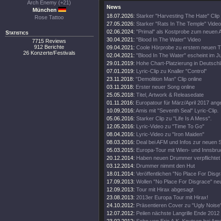
Arch Enemy (+21)
News
München
18.07.2026:
Starker "Harvesting The Hate" Clip
Rose Tattoo
27.05.2026:
Starker "Rats In The Temple" Video
02.06.2024:
"Primal" als Kostprobe zum neuen 
Statistics
30.04.2021:
"Blood In The Water" Video
7715 Reviews
912 Berichte
09.04.2021:
Coole Hörprobe zu erstem neuen 
26 Konzerte/Festivals
02.04.2021:
"Blood In The Water" escheint im J
29.01.2019:
Hohe Chart-Platzierung in Deutschl
07.01.2019:
Lyric-Clip zu Knaller "Control"
23.11.2018:
"Demolition Man" Clip online
03.11.2018:
Erster neuer Song online
25.05.2018:
Titel, Artwork & Releasedate
01.11.2016:
Europatour für März/April 2017 ang
10.09.2016:
Amis mit "Seventh Seal" Lyric-Clip.
05.06.2016:
Starker Clip zu "Life Is A Mess".
12.05.2016:
Lyric-Video zu "Time To Go"
08.04.2016:
Lyric-Video zu "Iron Maiden"
08.03.2016:
Deal bei AFM und Infos zur neuen 
05.03.2015:
Europa-Tour mit Wien- und Innsbr
20.12.2014:
Haben neuen Drummer verpflichtet
03.12.2014:
Drummer nimmt den Hut
18.01.2014:
Veröffentlichen "No Place For Disg
17.09.2013:
Wollen "No Place For Disgrace" n
12.09.2013:
Tour mit Hirax abgesagt
23.08.2013:
2013er Europa Tour mit Hirax!
24.10.2012:
Präsentieren Cover zu "Ugly Noise
12.07.2012:
Peilen nächste Langrille Ende 2012