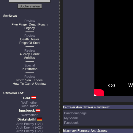
SiteNews
Review
Five Finger Death Punch
Legacy
Review
Death Dealer
Reign Of Steel
Review
Audrey Horne
Achilles
Special
In Extremo
Review
North Sea Echoes
How To Cast A Shadow
Upcoming Live
Graz
Wolfmother
Rose Tattoo
Flotsam And Jetsam im Internet
Innsbruck
Bandhomepage
Wolfmother
MySpace
Dinkelsbühl
Facebook
Arch Enemy (+21)
Arch Enemy (+21)
Mehr von Flotsam And Jetsam
Arch Enemy (+21)