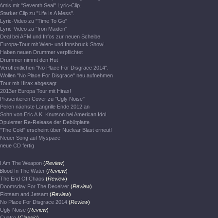
Amis mit "Seventh Seal" Lyric-Clip.
Starker Clip zu "Life Is A Mess".
Lyric-Video zu "Time To Go"
Lyric-Video zu "Iron Maiden"
Deal bei AFM und Infos zur neuen Scheibe.
Europa-Tour mit Wien- und Innsbruck Show!
Haben neuen Drummer verpflichtet
Drummer nimmt den Hut
Veröffentlichen "No Place For Disgrace 2014".
Wollen "No Place For Disgrace" neu aufnehmen
Tour mit Hirax abgesagt
2013er Europa Tour mit Hirax!
Präsentieren Cover zu "Ugly Noise"
Peilen nächste Langrille Ende 2012 an
Sohn von Eric A.K. Knutson bei American Idol.
Opulenter Re-Release der Debütplatte
"The Cold" erscheint über Nuclear Blast erneut!
Neuer Song auf Myspace
neue CD fertig
I Am The Weapon
(
Review
)
Blood In The Water
(
Review
)
The End Of Chaos
(
Review
)
Doomsday For The Deceiver
(
Review
)
Flotsam and Jetsam
(
Review
)
No Place For Disgrace 2014
(
Review
)
Ugly Noise
(
Review
)
Cuatro
(
Classic
)