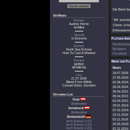
Die Band da
SiteNews
"Wir wusste
Review
Audrey Horne
Charts scha
Achilles
Enthusiasmus
Special
In Extremo
Flotsam And 
Bandhomep
Review
MySpace
North Sea Echoes
How To Cast A Shadow
Facebook
Review
Mehr von Fl
Ignition
All Will Die
News
18.07.2026:
Live
27.05.2026:
21.07.2026
Bleed From Within
02.06.2024:
Conrad Sohm, Dornbirn
26.04.2024:
30.04.2021:
Upcoming Live
09.04.2021:
Graz
02.04.2021:
Wolfmother
29.01.2019:
Innsbruck
07.01.2019:
Wolfmother
23.11.2018:
Dinkelsbühl
03.11.2018:
Arch Enemy (+21)
25.05.2018:
Arch Enemy (+21)
Arch Enemy (+21)
01.11.2016: