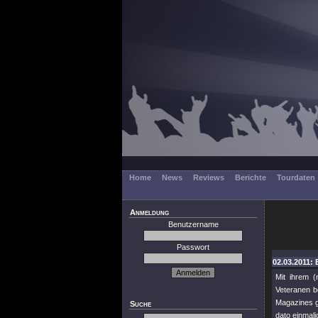
Home
News
Reviews
Berichte
Tourdaten
Anmeldung
Benutzername
Passwort
02.03.2011: 
Mit ihrem 
Veteranen b
Magazines g
Suche
dato einmalig