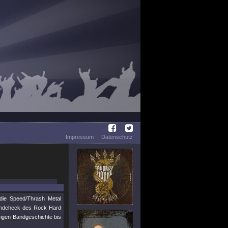
Impressum
Datenschutz
ie Speed/Thrash Metal
oundcheck des Rock Hard
rigen Bandgeschichte bis