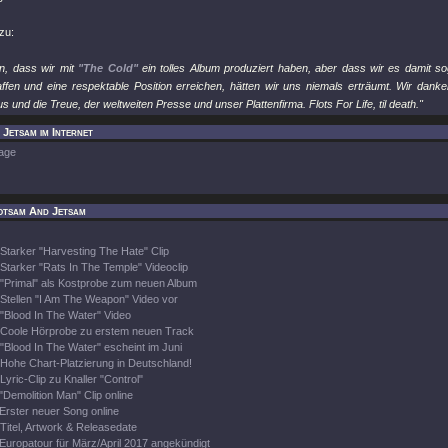
zu:
n, dass wir mit
"The Cold"
ein tolles Album produziert haben, aber dass wir es damit so
ffen und eine respektable Position erreichen, hätten wir uns niemals erträumt. Wir dan
 und die Treue, der weltweiten Presse und unser Plattenfirma. Flots For Life, til death."
Jetsam im Internet
age
otsam And Jetsam
Starker "Harvesting The Hate" Clip
Starker "Rats In The Temple" Videoclip
"Primal" als Kostprobe zum neuen Album
Stellen "I Am The Weapon" Video vor
"Blood In The Water" Video
Coole Hörprobe zu erstem neuen Track
"Blood In The Water" escheint im Juni
Hohe Chart-Platzierung in Deutschland!
Lyric-Clip zu Knaller "Control"
"Demolition Man" Clip online
Erster neuer Song online
Titel, Artwork & Releasedate
Europatour für März/April 2017 angekündigt