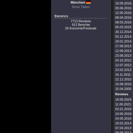
München
10.09.2016:
Rose Tattoo
05.06.2016:
12.05.2016:
Statistics
08.04.2016:
7713 Reviews
08.03.2016:
912 Berichte
05.03.2015:
26 Konzerte/Festivals
20.12.2014:
03.12.2014:
18.01.2014:
17.09.2013:
12.09.2013:
23.08.2013:
24.10.2012:
12.07.2012:
23.02.2012:
16.11.2011:
22.12.2010:
15.08.2010:
15.04.2005:
Reviews
18.09.2024:
11.06.2021:
02.01.2019:
10.06.2018:
24.05.2016:
10.02.2014:
07.04.2013:
09.09.2012: