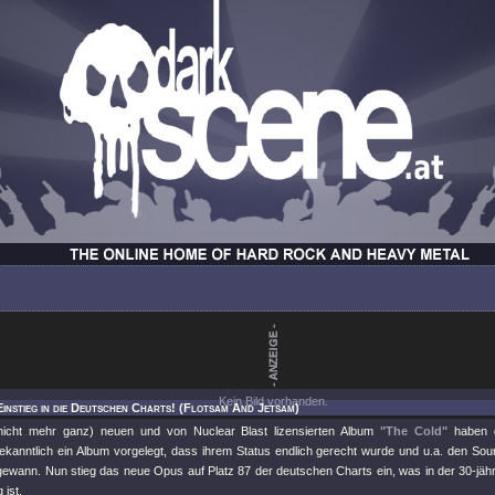
Kein Bild vorhanden.
Einstieg in die Deutschen Charts! (Flotsam And Jetsam)
(nicht mehr ganz) neuen und von Nuclear Blast lizensierten Album
"The Cold"
haben d
ekanntlich ein Album vorgelegt, dass ihrem Status endlich gerecht wurde und u.a. den S
ewann. Nun stieg das neue Opus auf Platz 87 der deutschen Charts ein, was in der 30-jäh
 ist.