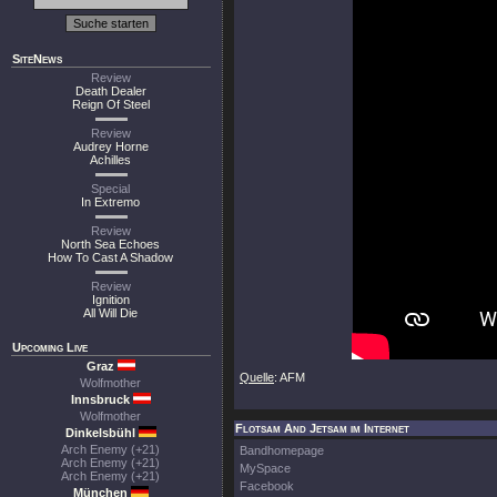
SiteNews
Review
Death Dealer
Reign Of Steel
Review
Audrey Horne
Achilles
Special
In Extremo
Review
North Sea Echoes
How To Cast A Shadow
Review
Ignition
All Will Die
Upcoming Live
Graz
Quelle
: AFM
Wolfmother
Innsbruck
Wolfmother
Flotsam And Jetsam im Internet
Dinkelsbühl
Arch Enemy (+21)
Bandhomepage
Arch Enemy (+21)
MySpace
Arch Enemy (+21)
Facebook
München