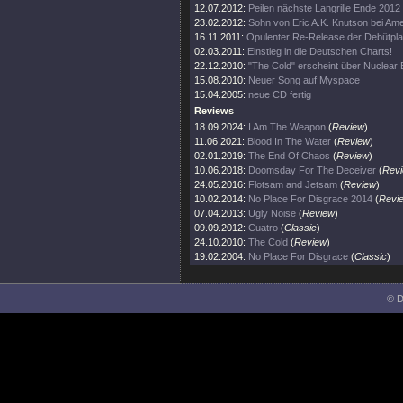
12.07.2012:
Peilen nächste Langrille Ende 2012
23.02.2012:
Sohn von Eric A.K. Knutson bei Amer
16.11.2011:
Opulenter Re-Release der Debütpla
02.03.2011:
Einstieg in die Deutschen Charts!
22.12.2010:
"The Cold" erscheint über Nuclear B
15.08.2010:
Neuer Song auf Myspace
15.04.2005:
neue CD fertig
Reviews
18.09.2024:
I Am The Weapon
(
Review
)
11.06.2021:
Blood In The Water
(
Review
)
02.01.2019:
The End Of Chaos
(
Review
)
10.06.2018:
Doomsday For The Deceiver
(
Rev
24.05.2016:
Flotsam and Jetsam
(
Review
)
10.02.2014:
No Place For Disgrace 2014
(
Revi
07.04.2013:
Ugly Noise
(
Review
)
09.09.2012:
Cuatro
(
Classic
)
24.10.2010:
The Cold
(
Review
)
19.02.2004:
No Place For Disgrace
(
Classic
)
© D