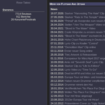
Rose Tattoo
Mehr von Flotsam And Jetsam
News
Statistics
18.07.2026:
Starker "Harvesting The Hate" Clip
7714 Reviews
912 Berichte
27.05.2026:
Starker "Rats In The Temple" Video
26 Konzerte/Festivals
02.06.2024:
"Primal" als Kostprobe zum neuen 
26.04.2024:
Stellen "I Am The Weapon" Video v
30.04.2021:
"Blood In The Water" Video
09.04.2021:
Coole Hörprobe zu erstem neuen 
02.04.2021:
"Blood In The Water" escheint im J
29.01.2019:
Hohe Chart-Platzierung in Deutschl
07.01.2019:
Lyric-Clip zu Knaller "Control"
23.11.2018:
"Demolition Man" Clip online
03.11.2018:
Erster neuer Song online
25.05.2018:
Titel, Artwork & Releasedate
01.11.2016:
Europatour für März/April 2017 ang
10.09.2016:
Amis mit "Seventh Seal" Lyric-Clip.
05.06.2016:
Starker Clip zu "Life Is A Mess".
12.05.2016:
Lyric-Video zu "Time To Go"
08.03.2016:
Deal bei AFM und Infos zur neuen 
05.03.2015:
Europa-Tour mit Wien- und Innsbr
20.12.2014:
Haben neuen Drummer verpflichtet
03.12.2014:
Drummer nimmt den Hut
18.01.2014:
Veröffentlichen "No Place For Disg
17.09.2013:
Wollen "No Place For Disgrace" n
12.09.2013:
Tour mit Hirax abgesagt
23.08.2013:
2013er Europa Tour mit Hirax!
24.10.2012:
Präsentieren Cover zu "Ugly Noise