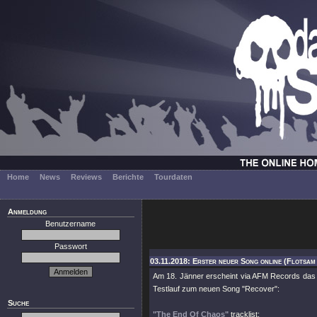
Home
News
Reviews
Berichte
Tourdaten
Anmeldung
Benutzername
Passwort
03.11.2018: Erster neuer Song online (Flotsam
Am 18. Jänner erscheint via AFM Records das
Testlauf zum neuen Song
"Recover"
:
Suche
"The End Of Chaos"
tracklist: