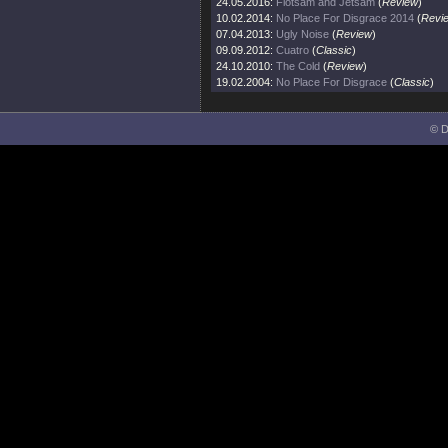
24.05.2016:
Flotsam and Jetsam
(
Review
)
10.02.2014:
No Place For Disgrace 2014
(
Revi
07.04.2013:
Ugly Noise
(
Review
)
09.09.2012:
Cuatro
(
Classic
)
24.10.2010:
The Cold
(
Review
)
19.02.2004:
No Place For Disgrace
(
Classic
)
© D