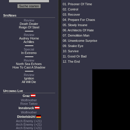
01. Prisoner Of Time
02. Control
03. Recover
SiteNews
04. Prepare For Chaos
Review
Death Dealer
05. Slowly Insane
Reign Of Steel
06. Architects Of Hate
Review
07. Demolition Man
Audrey Horne
08. Unwelcome Surprise
Achilles
09. Snake Eye
Special
10. Survive
In Extremo
11. Good Or Bad
Review
12. The End
North Sea Echoes
How To Cast A Shadow
Review
Ignition
All Will Die
Upcoming Live
Graz
Wolfmother
Rose Tattoo
Innsbruck
Wolfmother
Dinkelsbühl
Arch Enemy (+21)
Arch Enemy (+21)
Arch Enemy (+21)