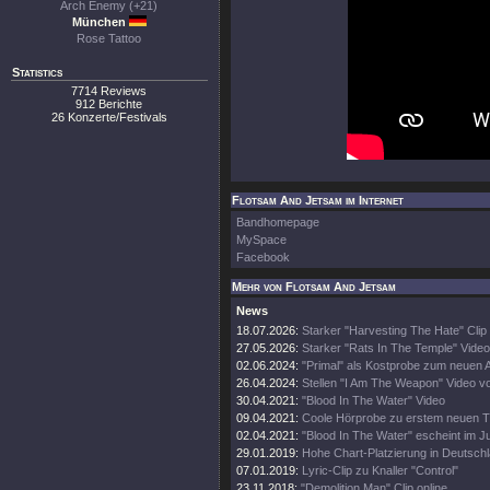
Arch Enemy (+21)
München
Rose Tattoo
Statistics
7714 Reviews
912 Berichte
26 Konzerte/Festivals
Flotsam And Jetsam im Internet
Bandhomepage
MySpace
Facebook
Mehr von Flotsam And Jetsam
News
18.07.2026:
Starker "Harvesting The Hate" Clip
27.05.2026:
Starker "Rats In The Temple" Video
02.06.2024:
"Primal" als Kostprobe zum neuen 
26.04.2024:
Stellen "I Am The Weapon" Video v
30.04.2021:
"Blood In The Water" Video
09.04.2021:
Coole Hörprobe zu erstem neuen 
02.04.2021:
"Blood In The Water" escheint im J
29.01.2019:
Hohe Chart-Platzierung in Deutschl
07.01.2019:
Lyric-Clip zu Knaller "Control"
23.11.2018:
"Demolition Man" Clip online