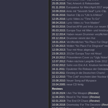
25.05.2018:
Titel, Artwork & Releasedate
01.11.2016:
Europatour für März/April 2017 ang
10.09.2016:
Amis mit "Seventh Seal" Lyric-Clip.
05.06.2016:
Starker Clip zu "Life Is A Mess".
12.05.2016:
Lyric-Video zu "Time To Go"
08.04.2016:
Lyric-Video zu "Iron Maiden"
08.03.2016:
Deal bei AFM und Infos zur neuen 
05.03.2015:
Europa-Tour mit Wien- und Innsbr
20.12.2014:
Haben neuen Drummer verpflichtet
03.12.2014:
Drummer nimmt den Hut
18.01.2014:
Veröffentlichen "No Place For Disg
17.09.2013:
Wollen "No Place For Disgrace" n
12.09.2013:
Tour mit Hirax abgesagt
23.08.2013:
2013er Europa Tour mit Hirax!
24.10.2012:
Präsentieren Cover zu "Ugly Noise
12.07.2012:
Peilen nächste Langrille Ende 2012
23.02.2012:
Sohn von Eric A.K. Knutson bei Amer
16.11.2011:
Opulenter Re-Release der Debütpla
02.03.2011:
Einstieg in die Deutschen Charts!
22.12.2010:
"The Cold" erscheint über Nuclear B
15.08.2010:
Neuer Song auf Myspace
15.04.2005:
neue CD fertig
Reviews
18.09.2024:
I Am The Weapon
(
Review
)
11.06.2021:
Blood In The Water
(
Review
)
02.01.2019:
The End Of Chaos
(
Review
)
10.06.2018:
Doomsday For The Deceiver
(
Rev