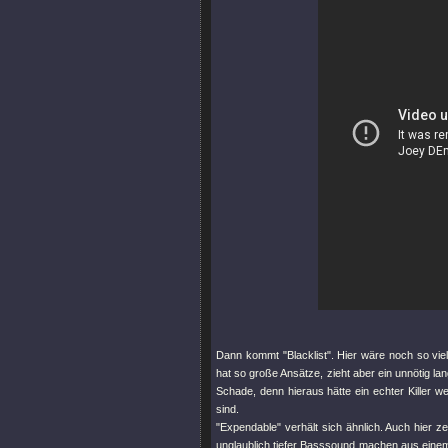
Dann kommt
"Blacklist"
. Hier wäre noch so vi
hat so große Ansätze, zieht aber ein unnötig lan
Schade, denn hieraus hätte ein echter Killer 
sind.
"Expendable"
verhält sich ähnlich. Auch hier z
unglaublich tiefer Basssound machen aus eine