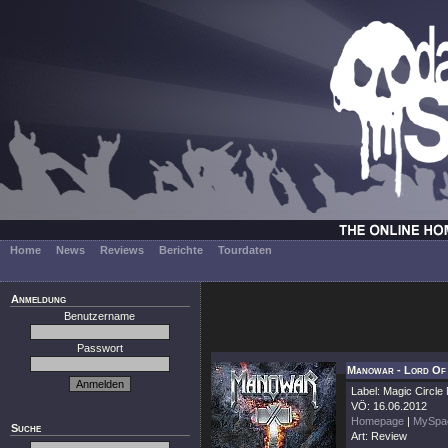
Home
News
Reviews
Berichte
Tourdaten
Anmeldung
Benutzername
Passwort
Manowar - Lord Of 
Label: Magic Circle
VÖ: 16.06.2012
Homepage
|
MySpa
Suche
Art: Review