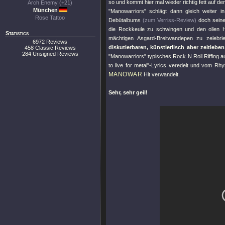
so und kommt hier mal wieder richtig fett auf de
Arch Enemy (+21)
München
"Manowarriors"
schlägt dann gleich weiter i
Rose Tattoo
Debütalbums
(zum Verriss-Review)
doch seinen
die Rockkeule zu schwingen und den ollen H
Statistics
mächtigen Asgard-Breitwandepen zu zelebri
6972 Reviews
diskutierbaren, künstlerlisch aber zeitleb
458 Classic Reviews
284 Unsigned Reviews
"Manowarriors"
typisches Rock N Roll Riffing au
to live for metal"
-Lyrics veredelt und vom Rhy
MANOWAR
Hit verwandelt.
Sehr, sehr geil!