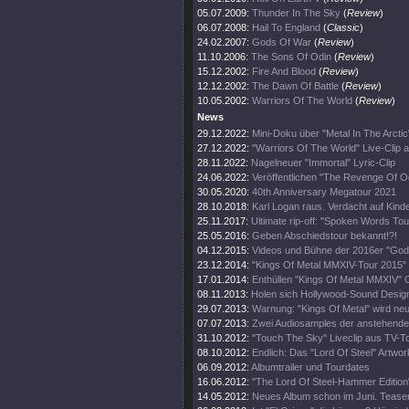
05.07.2009:
Thunder In The Sky
(
Review
)
06.07.2008:
Hail To England
(
Classic
)
24.02.2007:
Gods Of War
(
Review
)
11.10.2006:
The Sons Of Odin
(
Review
)
15.12.2002:
Fire And Blood
(
Review
)
12.12.2002:
The Dawn Of Battle
(
Review
)
10.05.2002:
Warriors Of The World
(
Review
)
News
29.12.2022:
Mini-Doku über "Metal In The Arcti
27.12.2022:
"Warriors Of The World" Live-Clip 
28.11.2022:
Nagelneuer "Immortal" Lyric-Clip
24.06.2022:
Veröffentlichen "The Revenge Of 
30.05.2020:
40th Anniversary Megatour 2021
28.10.2018:
Karl Logan raus. Verdacht auf Kind
25.11.2017:
Ultimate rip-off: "Spoken Words To
25.05.2016:
Geben Abschiedstour bekannt!?!
04.12.2015:
Videos und Bühne der 2016er "Gods
23.12.2014:
"Kings Of Metal MMXIV-Tour 2015" 
17.01.2014:
Enthüllen "Kings Of Metal MMXIV" 
08.11.2013:
Holen sich Hollywood-Sound Desig
29.07.2013:
Warnung: "Kings Of Metal" wird n
07.07.2013:
Zwei Audiosamples der anstehende
31.10.2012:
"Touch The Sky" Liveclip aus TV-To
08.10.2012:
Endlich: Das "Lord Of Steel" Artwor
06.09.2012:
Albumtrailer und Tourdates
16.06.2012:
"The Lord Of Steel-Hammer Edition
14.05.2012:
Neues Album schon im Juni. Teaser