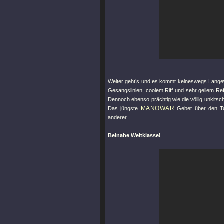
Weiter geht’s und es kommt keineswegs Langew
Gesangslinien, coolem Riff und sehr geilem Ref
Dennoch ebenso prächtig wie die völlig unkitsc
MANOWAR
Das jüngste
Gebet über den Tod
anderer.
Beinahe Weltklasse!