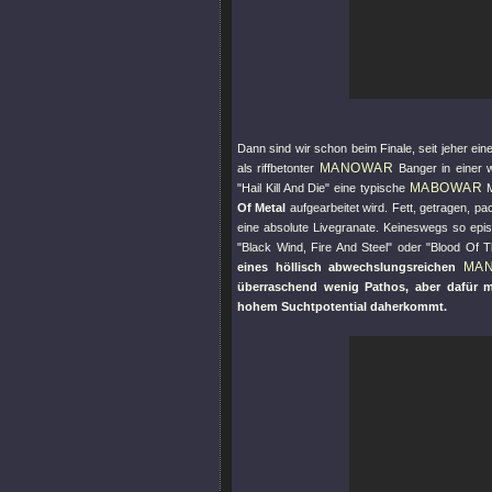
Dann sind wir schon beim Finale, seit jeher e
MANOWAR
als riffbetonter
Banger in einer 
MABOWAR
"Hail Kill And Die"
eine typische
M
Of Metal
aufgearbeitet wird. Fett, getragen, p
eine absolute Livegranate. Keineswegs so ep
"Black Wind, Fire And Steel"
oder
"Blood Of T
MA
eines höllisch abwechslungsreichen
überraschend wenig Pathos, aber dafür m
hohem Suchtpotential daherkommt.