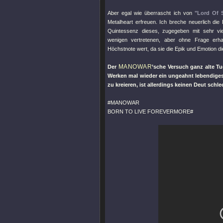
Aber egal wie überrascht ich von
"Lord Of S
Metalheart erfreuen. Ich breche neuerlich di
Quintessenz dieses, zugegeben mit sehr vie
wenigen vertretenen, aber ohne Frage er
Höchstnote wert, da sie die Epik und Emotion di
MANOWAR
Der
’sche Versuch ganz alte T
Werken mal wieder ein ungeahnt lebendiges
zu kreieren, ist allerdings keinen Deut sc
#MANOWAR
BORN TO LIVE FOREVERMORE#