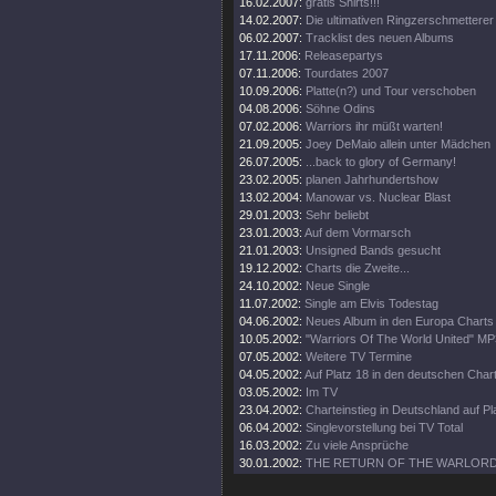
16.02.2007:
gratis Shirts!!!
14.02.2007:
Die ultimativen Ringzerschmetterer
06.02.2007:
Tracklist des neuen Albums
17.11.2006:
Releasepartys
07.11.2006:
Tourdates 2007
10.09.2006:
Platte(n?) und Tour verschoben
04.08.2006:
Söhne Odins
07.02.2006:
Warriors ihr müßt warten!
21.09.2005:
Joey DeMaio allein unter Mädchen
26.07.2005:
...back to glory of Germany!
23.02.2005:
planen Jahrhundertshow
13.02.2004:
Manowar vs. Nuclear Blast
29.01.2003:
Sehr beliebt
23.01.2003:
Auf dem Vormarsch
21.01.2003:
Unsigned Bands gesucht
19.12.2002:
Charts die Zweite...
24.10.2002:
Neue Single
11.07.2002:
Single am Elvis Todestag
04.06.2002:
Neues Album in den Europa Charts
10.05.2002:
"Warriors Of The World United" MP3
07.05.2002:
Weitere TV Termine
04.05.2002:
Auf Platz 18 in den deutschen Char
03.05.2002:
Im TV
23.04.2002:
Charteinstieg in Deutschland auf Pl
06.04.2002:
Singlevorstellung bei TV Total
16.03.2002:
Zu viele Ansprüche
30.01.2002:
THE RETURN OF THE WARLOR