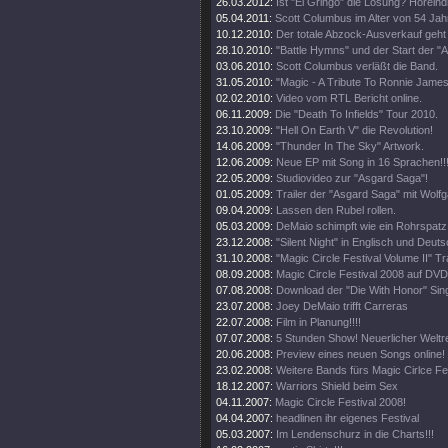
26.03.2012:
Ist "El Gringo" die Lösung? Höreind
05.04.2011:
Scott Columbus im Alter von 54 Jah
10.12.2010:
Der totale Abzock-Ausverkauf geht 
28.10.2010:
"Battle Hymns" und der Start der "
03.06.2010:
Scott Columbus verläßt die Band.
31.05.2010:
"Magic - A Tribute To Ronnie James
02.02.2010:
Video vom RTL Bericht online.
06.11.2009:
Die "Death To Infields" Tour 2010.
23.10.2009:
"Hell On Earth V" die Revolution!
14.06.2009:
"Thunder In The Sky" Artwork.
12.06.2009:
Neue EP mit Song in 16 Sprachen!!
22.05.2009:
Studiovideo zur "Asgard Saga"!
01.05.2009:
Trailer der "Asgard Saga" mit Wolf
09.04.2009:
Lassen den Rubel rollen.
05.03.2009:
DeMaio schimpft wie ein Rohrspatz
23.12.2008:
"Silent Night" in Englisch und Deuts
31.10.2008:
"Magic Circle Festival Volume II" Tra
08.09.2008:
Magic Circle Festival 2008 auf DVD
07.08.2008:
Download der "Die With Honor" Sing
23.07.2008:
Joey DeMaio trifft Carreras
22.07.2008:
Film in Planung!!!!
07.07.2008:
5 Stunden Show! Neuerlicher Weltr
20.06.2008:
Preview eines neuen Songs online!
23.02.2008:
Weitere Bands fürs Magic Cirlce Fes
18.12.2007:
Warriors Shield beim Sex
04.11.2007:
Magic Circle Festival 2008!
04.04.2007:
headlinen ihr eigenes Festival
05.03.2007:
Im Lendenschurz in die Charts!!!