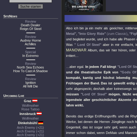
SiteNews
Review
Death Dealer
Also ich bin ja ein mehr als geeichter, mittler
Reign Of Steel
Metal"
,
"Into Glory Ride"
(zum Classic)
,
"Fig
Review
und begleitet wurde, und ich habe alle Phasen 
Audrey Horne
Achilles
Was
" Lord Of Steel"
aber in mir entfacht, 
MANOWAR
Album, das wir hier hören, oder i
Special
In Extremo
irritiert…
Review
…aber egal.
In jedem Fall klingt
"Lord Of St
North Sea Echoes
How To Cast A Shadow
und die theatralische Epik von
"Gods Of
kompakt, kantig und höchst lebendig mu
Review
Ignition
Frühtagen der Band. Das ist gewollt erdig 
All Will Die
sehr abgespeckt, deshalb aber keineswegs sc
müssen
"Lord Of Steel"
mögen. Nicht we
Upcoming Live
irgendwie aller geschichtlicher Akzente d
Graz
lahm wirkt.
Wolfmother
Rose Tattoo
Innsbruck
Bereits das erdige Eröffnungsriffs und die Rh
Wolfmother
Werke, bei denen die Herren Jünglinge noch fe
Dinkelsbühl
Gegenteil, das ist sogar sehr geil, wenn au
Arch Enemy (+21)
Arch Enemy (+21)
immer schon dabei, wenn DeMaio und Mannen 
Arch Enemy (+21)