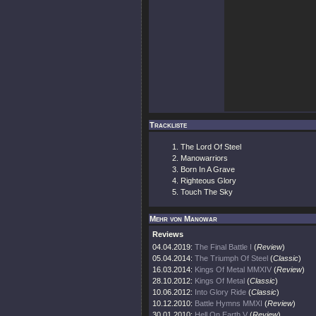
Trackliste
The Lord Of Steel
Manowarriors
Born In A Grave
Righteous Glory
Touch The Sky
Mehr von Manowar
Reviews
04.04.2019:
The Final Battle I
(
Review
)
05.04.2014:
The Triumph Of Steel
(
Classic
)
16.03.2014:
Kings Of Metal MMXIV
(
Review
)
28.10.2012:
Kings Of Metal
(
Classic
)
10.06.2012:
Into Glory Ride
(
Classic
)
10.12.2010:
Battle Hymns MMXI
(
Review
)
30.01.2010:
Hell On Earth V
(
Review
)