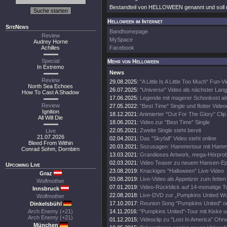
Bestandteil von HELLOWEEN genannt und soll n
Helloween im Internet
SiteNews
Bandhomepage
Review
MySpace
Audrey Horne
Achilles
Facebook
Special
Mehr von Helloween
In Extremo
News
Review
29.08.2025:
"A Little Is A Little Too Much" Fun-V
North Sea Echoes
26.07.2025:
"Universe" Video als nächster Lang
How To Cast A Shadow
17.06.2025:
Legende mit magerer Schonkost al
Review
27.05.2022:
"Best Time" Single und flotter Video
Ignition
18.12.2021:
Animierter "Out For The Glory" Clip
All Will Die
18.06.2021:
Video zur "Best Time" Single
22.05.2021:
Zweite Single steht bereit
Live
21.07.2026
02.04.2021:
Das "Skyfall" Video steht online
Bleed From Within
20.03.2021:
Sozusagen: Hammertour mit Hamme
Conrad Sohm, Dornbirn
13.03.2021:
Grandioses Artwork, mega-Hörpro
02.03.2021:
Video Teaser zu neuem Hansen-E
Upcoming Live
23.08.2019:
Knackiges "Halloween" Live-Video
Graz
03.08.2019:
Live-Video als Appetizer zum fette
Wolfmother
07.01.2019:
Video-Rückblick auf 14-monatige T
Innsbruck
22.08.2018:
Live-DVD zur „Pumpkins United Wo
Wolfmother
17.10.2017:
Reunion Song "Pumpkins United" on
Dinkelsbühl
Arch Enemy (+21)
14.11.2016:
"Pumpkins United"-Tour mit Kiske u
Arch Enemy (+21)
01.12.2015:
Videoclip zu "Lost In America" Ohr
München