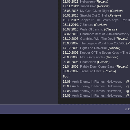
22.06.2021:
Helloween
(
Review
)
17.11.2019:
United Alive
(
Review
)
03.06.2015:
My God-Given Right
(
Review
)
20.01.2013:
Straight Out Of Hell
(
Review
)
11.03.2012:
Keeper Of The Seven Keys - Part II
03.11.2010:
7 Sinners
(
Review
)
10.07.2010:
Walls Of Jericho
(
Classic
)
04.02.2010:
Unarmed: Best of 25th Anniversary
23.10.2007:
Gambling With The Devil
(
Review
)
13.03.2007:
The Legacy World Tour 2005/06
(
R
14.12.2006:
Light The Universe
(
Review
)
13.10.2005:
Keeper Of The Seven Keys – The 
20.08.2005:
Mrs. God (single)
(
Review
)
20.01.2005:
Chameleon
(
Classic
)
01.04.2003:
Rabbit Don't Come Easy
(
Review
)
07.05.2002:
Treasure Chest
(
Review
)
Tour
12.08:
Arch Enemy, In Flames, Helloween, ...
@ 
13.08:
Arch Enemy, In Flames, Helloween, ...
@ 
14.08:
Arch Enemy, In Flames, Helloween, ...
@ 
15.08:
Arch Enemy, In Flames, Helloween, ...
@ 
© D