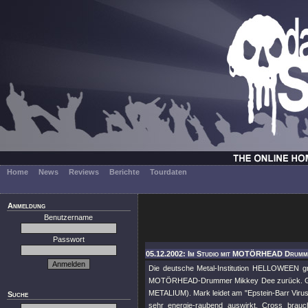
Home
News
Reviews
Berichte
Tourdaten
Anmeldung
Benutzername
Passwort
05.12.2002: Im Studio mit MOTÖRHEAD Drumm
Die deutsche Metal-Institution HELLOWEEN gr
MOTÖRHEAD-Drummer Mikkey Dee zurück. Grund
METALIUM). Mark leidet am "Epstein-Barr Viru
Suche
sehr energie-raubend auswirkt. Cross brauc