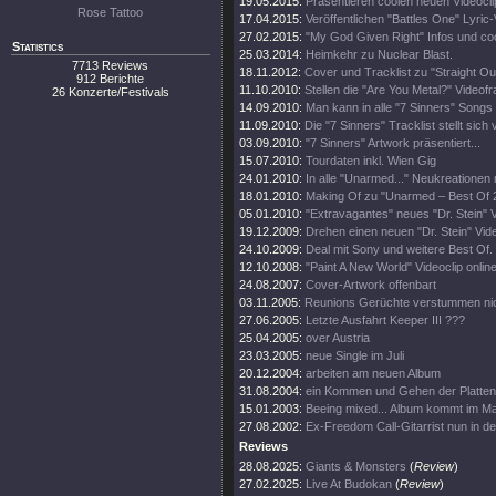
19.05.2015:
Präsentieren coolen neuen Videocli
Rose Tattoo
17.04.2015:
Veröffentlichen "Battles One" Lyric-
27.02.2015:
"My God Given Right" Infos und co
Statistics
25.03.2014:
Heimkehr zu Nuclear Blast.
7713 Reviews
18.11.2012:
Cover und Tracklist zu "Straight Out
912 Berichte
11.10.2010:
Stellen die "Are You Metal?" Videofr
26 Konzerte/Festivals
14.09.2010:
Man kann in alle "7 Sinners" Songs 
11.09.2010:
Die "7 Sinners" Tracklist stellt sich 
03.09.2010:
"7 Sinners" Artwork präsentiert...
15.07.2010:
Tourdaten inkl. Wien Gig
24.01.2010:
In alle "Unarmed..." Neukreationen 
18.01.2010:
Making Of zu "Unarmed – Best Of 2
05.01.2010:
"Extravagantes" neues "Dr. Stein" V
19.12.2009:
Drehen einen neuen "Dr. Stein" Vide
24.10.2009:
Deal mit Sony und weitere Best Of.
12.10.2008:
"Paint A New World" Videoclip online
24.08.2007:
Cover-Artwork offenbart
03.11.2005:
Reunions Gerüchte verstummen nic
27.06.2005:
Letzte Ausfahrt Keeper III ???
25.04.2005:
over Austria
23.03.2005:
neue Single im Juli
20.12.2004:
arbeiten am neuen Album
31.08.2004:
ein Kommen und Gehen der Platten
15.01.2003:
Beeing mixed... Album kommt im Ma
27.08.2002:
Ex-Freedom Call-Gitarrist nun in d
Reviews
28.08.2025:
Giants & Monsters
(
Review
)
27.02.2025:
Live At Budokan
(
Review
)