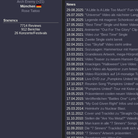
Arch Enemy (+21)
News
München
29.08.2025:
"A Little Is A Little Too Much" Fun-V
Rose Tattoo
26.07.2025:
"Universe" Video als nächster Lang
17.06.2025:
Legende mit magerer Schonkost al
Statistics
27.05.2022:
"Best Time" Single und flotter Video
7714 Reviews
912 Berichte
18.12.2021:
Animierter "Out For The Glory" Clip
26 Konzerte/Festivals
18.06.2021:
Video zur "Best Time" Single
22.05.2021:
Zweite Single steht bereit
02.04.2021:
Das "Skyfall" Video steht online
20.03.2021:
Sozusagen: Hammertour mit Hamme
13.03.2021:
Grandioses Artwork, mega-Hörpro
02.03.2021:
Video Teaser zu neuem Hansen-E
23.08.2019:
Knackiges "Halloween" Live-Video
03.08.2019:
Live-Video als Appetizer zum fette
07.01.2019:
Video-Rückblick auf 14-monatige T
22.08.2018:
Live-DVD zur „Pumpkins United Wo
17.10.2017:
Reunion Song "Pumpkins United" on
14.11.2016:
"Pumpkins United"-Tour mit Kiske u
19.05.2015:
Präsentieren coolen neuen Videocli
17.04.2015:
Veröffentlichen "Battles One" Lyric-
27.02.2015:
"My God Given Right" Infos und co
25.03.2014:
Heimkehr zu Nuclear Blast.
18.11.2012:
Cover und Tracklist zu "Straight Out
11.10.2010:
Stellen die "Are You Metal?" Videofr
14.09.2010:
Man kann in alle "7 Sinners" Songs 
11.09.2010:
Die "7 Sinners" Tracklist stellt sich 
03.09.2010:
"7 Sinners" Artwork präsentiert...