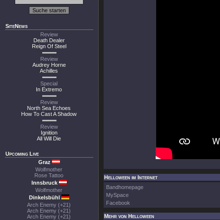
SiteNews
Review
Death Dealer
Reign Of Steel
Review
Audrey Horne
Achilles
Special
In Extremo
Review
North Sea Echoes
How To Cast A Shadow
Review
Ignition
All Will Die
Upcoming Live
Graz
Wolfmother
Rose Tattoo
Helloween im Internet
Innsbruck
Bandhomepage
Wolfmother
MySpace
Dinkelsbühl
Facebook
Arch Enemy (+21)
Arch Enemy (+21)
Mehr von Helloween
Arch Enemy (+21)