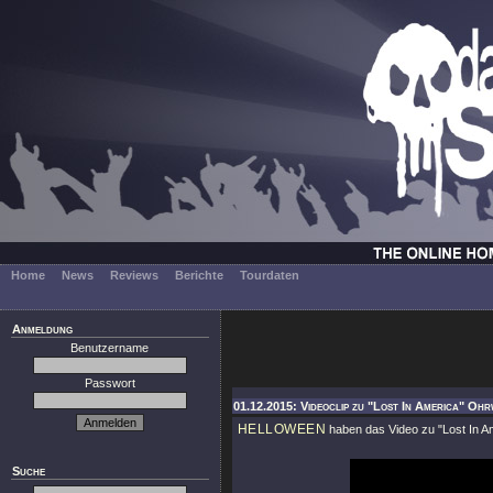
Home
News
Reviews
Berichte
Tourdaten
Anmeldung
Benutzername
Passwort
01.12.2015: Videoclip zu "Lost In America" Oh
HELLOWEEN
haben das Video zu
"Lost In A
Suche