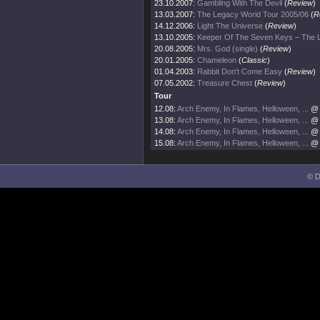
23.10.2007:
Gambling With The Devil
(
Review
)
13.03.2007:
The Legacy World Tour 2005/06
(
R
14.12.2006:
Light The Universe
(
Review
)
13.10.2005:
Keeper Of The Seven Keys – The 
20.08.2005:
Mrs. God (single)
(
Review
)
20.01.2005:
Chameleon
(
Classic
)
01.04.2003:
Rabbit Don't Come Easy
(
Review
)
07.05.2002:
Treasure Chest
(
Review
)
Tour
12.08:
Arch Enemy, In Flames, Helloween, ...
@ 
13.08:
Arch Enemy, In Flames, Helloween, ...
@ 
14.08:
Arch Enemy, In Flames, Helloween, ...
@ 
15.08:
Arch Enemy, In Flames, Helloween, ...
@ 
© D