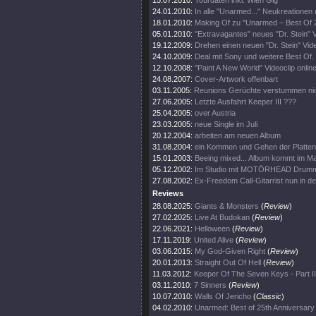
15.07.2010:
Tourdaten inkl. Wien Gig
24.01.2010:
In alle "Unarmed..." Neukreationen 
18.01.2010:
Making Of zu "Unarmed – Best Of 2
05.01.2010:
"Extravagantes" neues "Dr. Stein" V
19.12.2009:
Drehen einen neuen "Dr. Stein" Vide
24.10.2009:
Deal mit Sony und weitere Best Of.
12.10.2008:
"Paint A New World" Videoclip online
24.08.2007:
Cover-Artwork offenbart
03.11.2005:
Reunions Gerüchte verstummen nic
27.06.2005:
Letzte Ausfahrt Keeper III ???
25.04.2005:
over Austria
23.03.2005:
neue Single im Juli
20.12.2004:
arbeiten am neuen Album
31.08.2004:
ein Kommen und Gehen der Platten
15.01.2003:
Beeing mixed... Album kommt im Ma
05.12.2002:
Im Studio mit MOTÖRHEAD Drum
27.08.2002:
Ex-Freedom Call-Gitarrist nun in d
Reviews
28.08.2025:
Giants & Monsters
(
Review
)
27.02.2025:
Live At Budokan
(
Review
)
22.06.2021:
Helloween
(
Review
)
17.11.2019:
United Alive
(
Review
)
03.06.2015:
My God-Given Right
(
Review
)
20.01.2013:
Straight Out Of Hell
(
Review
)
11.03.2012:
Keeper Of The Seven Keys - Part II
03.11.2010:
7 Sinners
(
Review
)
10.07.2010:
Walls Of Jericho
(
Classic
)
04.02.2010:
Unarmed: Best of 25th Anniversary