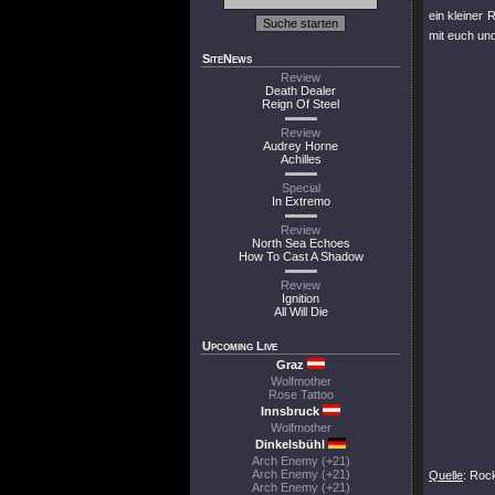
ein kleiner
mit euch und
SiteNews
Review
Death Dealer
Reign Of Steel
Review
Audrey Horne
Achilles
Special
In Extremo
Review
North Sea Echoes
How To Cast A Shadow
Review
Ignition
All Will Die
Upcoming Live
Graz
Wolfmother
Rose Tattoo
Innsbruck
Wolfmother
Dinkelsbühl
Arch Enemy (+21)
Arch Enemy (+21)
Quelle
: Roc
Arch Enemy (+21)