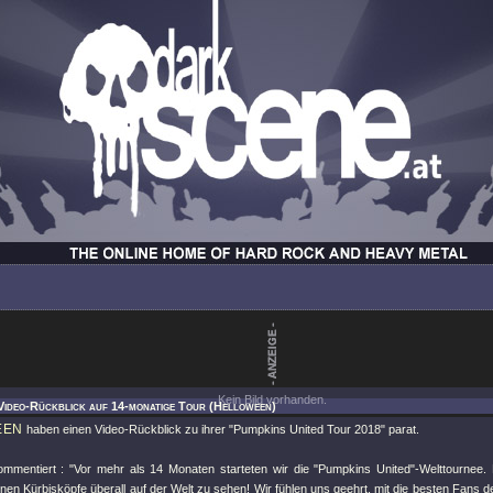
Kein Bild vorhanden.
Video-Rückblick auf 14-monatige Tour (Helloween)
EEN
haben einen Video-Rückblick zu ihrer "Pumpkins United Tour 2018" parat.
mmentiert : "Vor mehr als 14 Monaten starteten wir die "Pumpkins United"-Welttournee. E
n Kürbisköpfe überall auf der Welt zu sehen! Wir fühlen uns geehrt, mit die besten Fans de