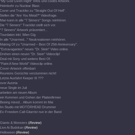
"My God Given Right" Infos und cooles Artwork.
Heimkehr zu Nuclear Blast.
Cover und Tracklist zu "Straight Out Of Hell".
Stellen die "Are You Metal?" Videofrage.
Man kann in alle "7 Sinners" Songs reinhören.
Die "7 Sinners" Tracklist stellt sich vor.
"7 Sinners" Artwork präsentiert...
Tourdaten inkl. Wien Gig
In alle "Unarmed..." Neukreationen reinhören.
Making Of zu "Unarmed – Best Of 25th Anniversary".
"Extravagantes" neues "Dr. Stein" Video online.
Drehen einen neuen "Dr. Stein" Videoclip!
Deal mit Sony und weitere Best Of.
"Paint A New World" Videoclip online.
Cover-Artwork offenbart
Reunions Gerüchte verstummen nicht!
Letzte Ausfahrt Keeper III ???
over Austria
neue Single im Juli
arbeiten am neuen Album
ein Kommen und Gehen der Plattenfirmen
Beeing mixed... Album kommt im Mai
Im Studio mit MOTÖRHEAD Drummer
Ex-Freedom Call-Gitarrist nun in der Band
Giants & Monsters
(
Review
)
Live At Budokan
(
Review
)
Helloween
(
Review
)