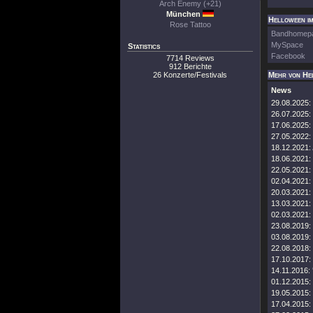
Arch Enemy (+21)
München
Helloween im
Rose Tattoo
Bandhomep
MySpace
Statistics
Facebook
7714 Reviews
912 Berichte
26 Konzerte/Festivals
Mehr von He
News
29.08.2025:
26.07.2025:
17.06.2025:
27.05.2022:
18.12.2021:
18.06.2021:
22.05.2021:
02.04.2021:
20.03.2021:
13.03.2021:
02.03.2021:
23.08.2019:
03.08.2019:
22.08.2018:
17.10.2017:
14.11.2016:
01.12.2015:
19.05.2015:
17.04.2015: