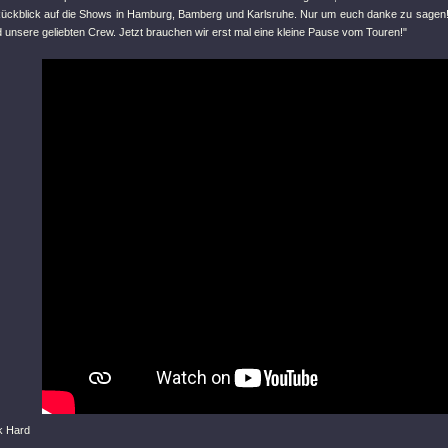
 Rückblick auf die Shows in Hamburg, Bamberg und Karlsruhe. Nur um euch danke zu sagen! Wi
 unsere geliebten Crew. Jetzt brauchen wir erst mal eine kleine Pause vom Touren!"
k Hard