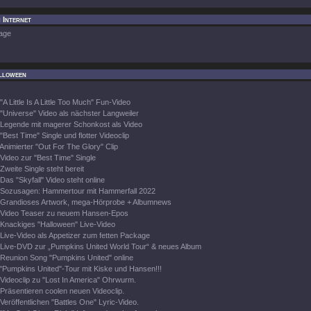
 Internet
age
lloween
"A Little Is A Little Too Much" Fun-Video
"Universe" Video als nächster Langweiler
Legende mit magerer Schonkost als Video
"Best Time" Single und flotter Videoclip
Animierter "Out For The Glory" Clip
Video zur "Best Time" Single
Zweite Single steht bereit
Das "Skyfall" Video steht online
Sozusagen: Hammertour mit Hammerfall 2022
Grandioses Artwork, mega-Hörprobe + Albumnews
Video Teaser zu neuem Hansen-Epos
Knackiges "Halloween" Live-Video
Live-Video als Appetizer zum fetten Package
Live-DVD zur „Pumpkins United World Tour“ & neues Album
Reunion Song "Pumpkins United" online
"Pumpkins United"-Tour mit Kiske und Hansen!!!
Videoclip zu "Lost In America" Ohrwurm.
Präsentieren coolen neuen Videoclip.
Veröffentlichen "Battles One" Lyric-Video.