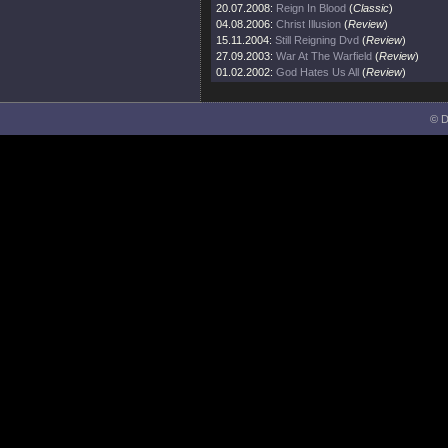
20.07.2008:
Reign In Blood
(
Classic
)
04.08.2006:
Christ Illusion
(
Review
)
15.11.2004:
Still Reigning Dvd
(
Review
)
27.09.2003:
War At The Warfield
(
Review
)
01.02.2002:
God Hates Us All
(
Review
)
© D