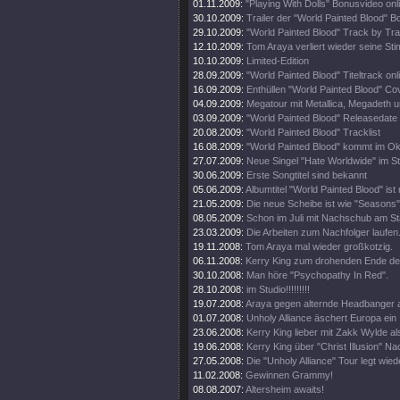
01.11.2009:
"Playing With Dolls" Bonusvideo onl
30.10.2009:
Trailer der "World Painted Blood" 
29.10.2009:
"World Painted Blood" Track by Tra
12.10.2009:
Tom Araya verliert wieder seine St
10.10.2009:
Limited-Edition
28.09.2009:
"World Painted Blood" Titeltrack onl
16.09.2009:
Enthüllen "World Painted Blood" Co
04.09.2009:
Megatour mit Metallica, Megadeth 
03.09.2009:
"World Painted Blood" Releasedate 
20.08.2009:
"World Painted Blood" Tracklist
16.08.2009:
"World Painted Blood" kommt im Ok
27.07.2009:
Neue Singel "Hate Worldwide" im S
30.06.2009:
Erste Songtitel sind bekannt
05.06.2009:
Albumtitel "World Painted Blood" ist 
21.05.2009:
Die neue Scheibe ist wie "Seasons"
08.05.2009:
Schon im Juli mit Nachschub am Sta
23.03.2009:
Die Arbeiten zum Nachfolger laufen
19.11.2008:
Tom Araya mal wieder großkotzig.
06.11.2008:
Kerry King zum drohenden Ende d
30.10.2008:
Man höre "Psychopathy In Red".
28.10.2008:
im Studio!!!!!!!!!
19.07.2008:
Araya gegen alternde Headbanger a
01.07.2008:
Unholy Alliance äschert Europa ein
23.06.2008:
Kerry King lieber mit Zakk Wylde al
19.06.2008:
Kerry King über "Christ Illusion" Na
27.05.2008:
Die "Unholy Alliance" Tour legt wied
11.02.2008:
Gewinnen Grammy!
08.08.2007:
Altersheim awaits!