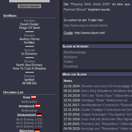
Die
"Playing With Dolls DVD"
ist eine aus 
Painted Blood"
inspiriert wurde.
SiteNews
Zu sehen ist der Trailer hier:
Review
Death Dealer
http://www.slayer.net/uk/videos
Reign Of Steel
Quelle
: http://www.slayer.net/
Review
Audrey Horne
Achilles
Slayer im Internet
Special
Bandhomepage
In Extremo
MySpace
Review
Twitter
North Sea Echoes
Facebook
How To Cast A Shadow
Mehr von Slayer
Review
Ignition
News
All Will Die
22.02.2024:
Reunion und zwei US-Festivalgigs fi
05.02.2024:
Kerry King Soloalbum mit Allstar-B
Upcoming Live
01.03.2018:
Teil 1 der "Early Days" Videoreihe
Graz
22.01.2018:
Kündigen "finale" Welttournee an
Wolfmother
11.01.2017:
Veröffentlichen Comicbuch "Repent
Innsbruck
22.11.2016:
Cooler 3-teiliger Comicband mit Da
Wolfmother
16.03.2016:
Zeigen knackigen "You Against You"
Dinkelsbühl
27.01.2016:
Gary Holt mit ultracooler Blut-Signa
Arch Enemy (+21)
Arch Enemy (+21)
11.09.2015:
Premiere des "Repentless" Videocli
Arch Enemy (+21)
04.09.2015:
Auszüge aus "Repentless" Video mi
München