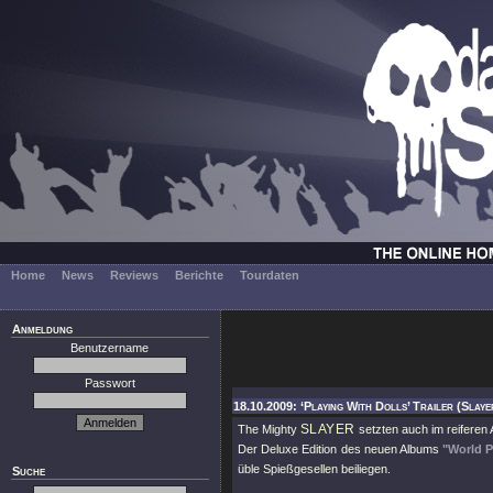
Home
News
Reviews
Berichte
Tourdaten
Anmeldung
Benutzername
Passwort
18.10.2009: ‘Playing With Dolls’ Trailer (Slaye
SLAYER
The Mighty
setzten auch im reiferen 
Der Deluxe Edition des neuen Albums
"World P
üble Spießgesellen beiliegen.
Suche