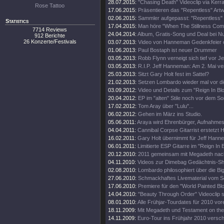
28.07.2015:
"Chasing Death" Videoclip via Kerr
Rose Tattoo
17.06.2015:
Präsentieren das "Repentless" Art
02.06.2015:
Sammler aufgepasst: "Repentless" 
Statistics
17.04.2015:
Man höre "When The Stillness Com
7714 Reviews
24.04.2014:
Album, Gratis-Song und Deal bei Nu
912 Berichte
26 Konzerte/Festivals
03.07.2013:
Video von Hanneman Gedenkfeier o
01.06.2013:
Paul Bostaph ist neuer Drummer
03.05.2013:
Robb Flynn verneigt sich tief vor 
03.05.2013:
R.I.P. Jeff Hanneman: Am 2. Mai ve
25.03.2013:
Sitzt Gary Holt fest im Sattel?
21.02.2013:
Setzen Lombardo wieder mal vor di
03.09.2012:
Video und Details zum "Reign In Bl
20.04.2012:
EP im "alten" Stile noch vor dem S
17.02.2012:
Tom Aray über "Lulu"...
06.02.2012:
Gehen im März ins Studio.
05.06.2011:
Araya wird Ehrenbürger, Aufnahm
04.04.2011:
Cannibal Corpse Gitarrist erstetzt
16.02.2011:
Gary Holt übernimmt für Jeff Hann
06.01.2011:
Limitierte ESP Gitarre im "Reign In
20.12.2010:
2011 gemeinsam mit Megadeth nac
04.11.2010:
Videos zur Dimebag Gedächtnis-S
02.08.2010:
Lombardo philosophiert über die Bi
27.06.2010:
Schmackhaftes Livematerial vom So
17.06.2010:
Premiere für den "World Painted Blo
14.04.2010:
"Beauty Through Order" Videoclip st
08.01.2010:
Alle Frühjar-Tourdates für 2010 vor
18.11.2009:
Mit Megadeth und Testament on the
14.11.2009:
Euro-Tour ins Frühjahr 2010 versc