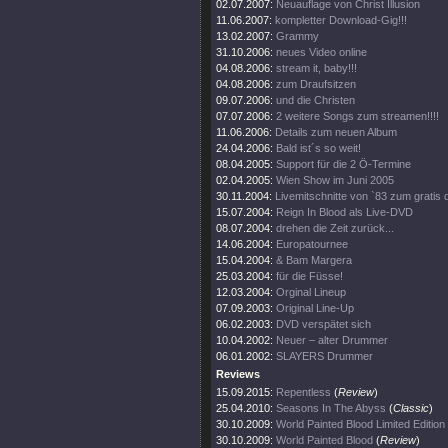
02.07.2007:
Neuauflage von Christ Illusion
11.06.2007:
kompletter Download-Gig!!!
13.02.2007:
Grammy
31.10.2006:
neues Video online
04.08.2006:
stream it, baby!!!
04.08.2006:
zum Draufsitzen
09.07.2006:
und die Christen
07.07.2006:
2 weitere Songs zum streamen!!!!
11.06.2006:
Details zum neuen Album
24.04.2006:
Bald ist´s so weit!
08.04.2005:
Support für die 2 Ö-Termine
02.04.2005:
Wien Show im Juni 2005
30.11.2004:
Livemitschnitte von `83 zum gratis
15.07.2004:
Reign In Blood als Live-DVD
08.07.2004:
drehen die Zeit zurück...
14.06.2004:
Europatournee
15.04.2004:
& Bam Margera
25.03.2004:
für die Füsse!
12.03.2004:
Orginal Lineup
07.09.2003:
Original Line-Up
06.02.2003:
DVD verspätet sich
10.04.2002:
Neuer – alter Drummer
06.01.2002:
SLAYERS Drummer
Reviews
15.09.2015:
Repentless
(
Review
)
25.04.2010:
Seasons In The Abyss
(
Classic
)
30.10.2009:
World Painted Blood Limited Editi
30.10.2009:
World Painted Blood
(
Review
)