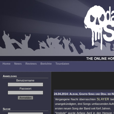
Home
News
Reviews
Berichte
Tourdaten
Anmeldung
Benutzername
Passwort
24.04.2014: Album, Gratis-Song und Deal bei N
SLAYER
Vergangene Nacht überraschten
bei
unangekündigten, drei Songs umfassenden Auftr
ersten neuen Song der Band seit fünf Jahren.
Suche
"Implode"
wurde Anfang April in den Henson 