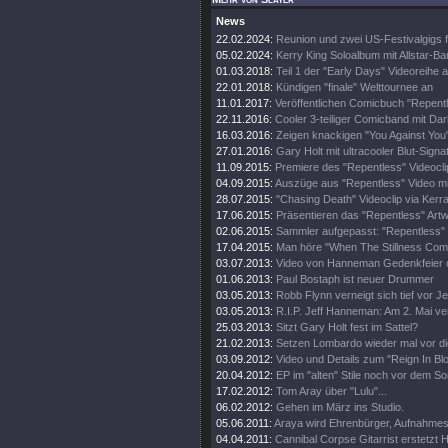
News
22.02.2024:
Reunion und zwei US-Festivalgigs fi
05.02.2024:
Kerry King Soloalbum mit Allstar-B
01.03.2018:
Teil 1 der "Early Days" Videoreihe
22.01.2018:
Kündigen "finale" Welttournee an
11.01.2017:
Veröffentlichen Comicbuch "Repent
22.11.2016:
Cooler 3-teiliger Comicband mit Da
16.03.2016:
Zeigen knackigen "You Against You"
27.01.2016:
Gary Holt mit ultracooler Blut-Signa
11.09.2015:
Premiere des "Repentless" Videocli
04.09.2015:
Auszüge aus "Repentless" Video mi
28.07.2015:
"Chasing Death" Videoclip via Kerr
17.06.2015:
Präsentieren das "Repentless" Art
02.06.2015:
Sammler aufgepasst: "Repentless" 
17.04.2015:
Man höre "When The Stillness Com
03.07.2013:
Video von Hanneman Gedenkfeier o
01.06.2013:
Paul Bostaph ist neuer Drummer
03.05.2013:
Robb Flynn verneigt sich tief vor 
03.05.2013:
R.I.P. Jeff Hanneman: Am 2. Mai ve
25.03.2013:
Sitzt Gary Holt fest im Sattel?
21.02.2013:
Setzen Lombardo wieder mal vor di
03.09.2012:
Video und Details zum "Reign In Bl
20.04.2012:
EP im "alten" Stile noch vor dem S
17.02.2012:
Tom Aray über "Lulu"...
06.02.2012:
Gehen im März ins Studio.
05.06.2011:
Araya wird Ehrenbürger, Aufnahm
04.04.2011:
Cannibal Corpse Gitarrist erstetzt