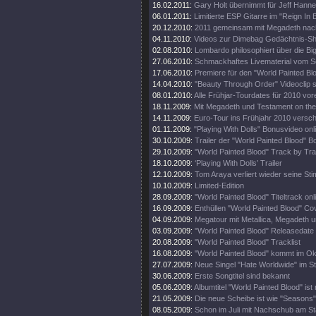
16.02.2011:
Gary Holt übernimmt für Jeff Hann
06.01.2011:
Limitierte ESP Gitarre im "Reign In
20.12.2010:
2011 gemeinsam mit Megadeth nac
04.11.2010:
Videos zur Dimebag Gedächtnis-S
02.08.2010:
Lombardo philosophiert über die Bi
27.06.2010:
Schmackhaftes Livematerial vom So
17.06.2010:
Premiere für den "World Painted Blo
14.04.2010:
"Beauty Through Order" Videoclip st
08.01.2010:
Alle Frühjar-Tourdates für 2010 vor
18.11.2009:
Mit Megadeth und Testament on the
14.11.2009:
Euro-Tour ins Frühjahr 2010 versc
01.11.2009:
"Playing With Dolls" Bonusvideo onl
30.10.2009:
Trailer der "World Painted Blood" 
29.10.2009:
"World Painted Blood" Track by Tra
18.10.2009:
‘Playing With Dolls’ Trailer
12.10.2009:
Tom Araya verliert wieder seine St
10.10.2009:
Limited-Edition
28.09.2009:
"World Painted Blood" Titeltrack onl
16.09.2009:
Enthüllen "World Painted Blood" Co
04.09.2009:
Megatour mit Metallica, Megadeth 
03.09.2009:
"World Painted Blood" Releasedate 
20.08.2009:
"World Painted Blood" Tracklist
16.08.2009:
"World Painted Blood" kommt im Ok
27.07.2009:
Neue Singel "Hate Worldwide" im S
30.06.2009:
Erste Songtitel sind bekannt
05.06.2009:
Albumtitel "World Painted Blood" ist 
21.05.2009:
Die neue Scheibe ist wie "Seasons"
08.05.2009:
Schon im Juli mit Nachschub am Sta