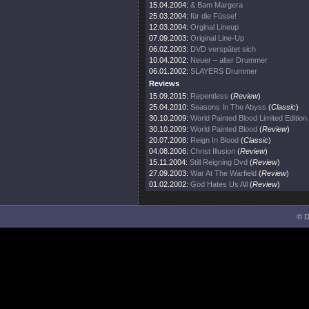
15.04.2004:
& Bam Margera
25.03.2004:
für die Füsse!
12.03.2004:
Orginal Lineup
07.09.2003:
Original Line-Up
06.02.2003:
DVD verspätet sich
10.04.2002:
Neuer – alter Drummer
06.01.2002:
SLAYERS Drummer
Reviews
15.09.2015:
Repentless
(
Review
)
25.04.2010:
Seasons In The Abyss
(
Classic
)
30.10.2009:
World Painted Blood Limited Editi
30.10.2009:
World Painted Blood
(
Review
)
20.07.2008:
Reign In Blood
(
Classic
)
04.08.2006:
Christ Illusion
(
Review
)
15.11.2004:
Still Reigning Dvd
(
Review
)
27.09.2003:
War At The Warfield
(
Review
)
01.02.2002:
God Hates Us All
(
Review
)
© D