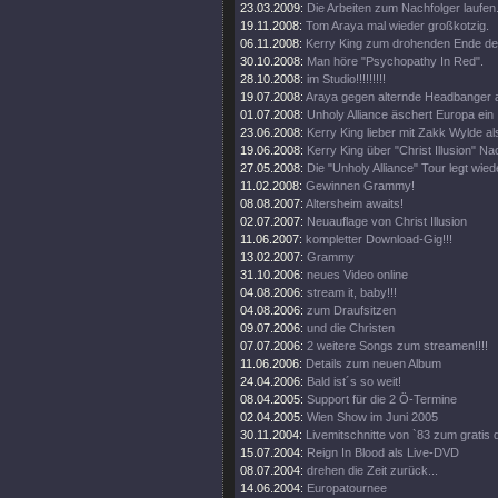
23.03.2009:
Die Arbeiten zum Nachfolger laufen
19.11.2008:
Tom Araya mal wieder großkotzig.
06.11.2008:
Kerry King zum drohenden Ende d
30.10.2008:
Man höre "Psychopathy In Red".
28.10.2008:
im Studio!!!!!!!!!
19.07.2008:
Araya gegen alternde Headbanger a
01.07.2008:
Unholy Alliance äschert Europa ein
23.06.2008:
Kerry King lieber mit Zakk Wylde al
19.06.2008:
Kerry King über "Christ Illusion" Na
27.05.2008:
Die "Unholy Alliance" Tour legt wied
11.02.2008:
Gewinnen Grammy!
08.08.2007:
Altersheim awaits!
02.07.2007:
Neuauflage von Christ Illusion
11.06.2007:
kompletter Download-Gig!!!
13.02.2007:
Grammy
31.10.2006:
neues Video online
04.08.2006:
stream it, baby!!!
04.08.2006:
zum Draufsitzen
09.07.2006:
und die Christen
07.07.2006:
2 weitere Songs zum streamen!!!!
11.06.2006:
Details zum neuen Album
24.04.2006:
Bald ist´s so weit!
08.04.2005:
Support für die 2 Ö-Termine
02.04.2005:
Wien Show im Juni 2005
30.11.2004:
Livemitschnitte von `83 zum gratis
15.07.2004:
Reign In Blood als Live-DVD
08.07.2004:
drehen die Zeit zurück...
14.06.2004:
Europatournee