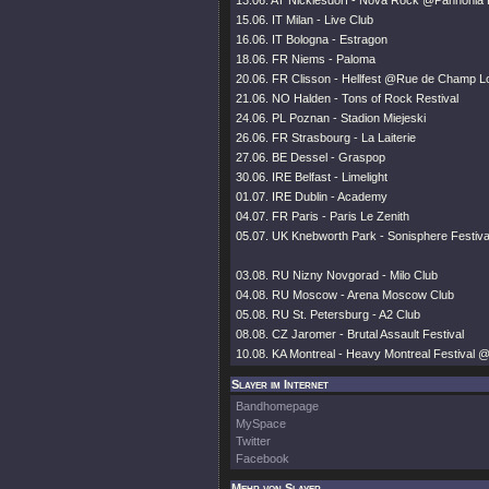
13.06. AT Nicklesdorf - Nova Rock @Pannonia 
15.06. IT Milan - Live Club
16.06. IT Bologna - Estragon
18.06. FR Niems - Paloma
20.06. FR Clisson - Hellfest @Rue de Champ L
21.06. NO Halden - Tons of Rock Restival
24.06. PL Poznan - Stadion Miejeski
26.06. FR Strasbourg - La Laiterie
27.06. BE Dessel - Graspop
30.06. IRE Belfast - Limelight
01.07. IRE Dublin - Academy
04.07. FR Paris - Paris Le Zenith
05.07. UK Knebworth Park - Sonisphere Festiv
03.08. RU Nizny Novgorad - Milo Club
04.08. RU Moscow - Arena Moscow Club
05.08. RU St. Petersburg - A2 Club
08.08. CZ Jaromer - Brutal Assault Festival
10.08. KA Montreal - Heavy Montreal Festival 
Slayer im Internet
Bandhomepage
MySpace
Twitter
Facebook
Mehr von Slayer