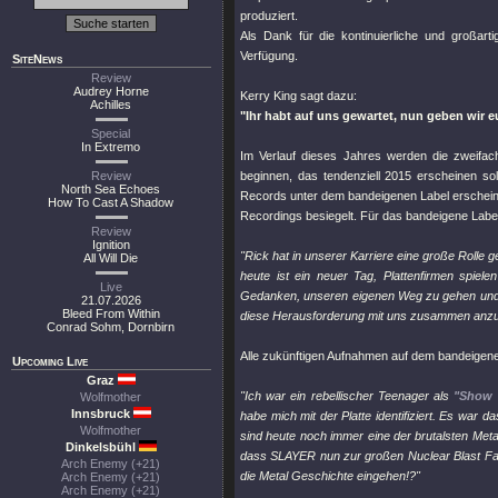
produziert.
Als Dank für die kontinuierliche und großar
Verfügung.
SiteNews
Review
Audrey Horne
Kerry King sagt dazu:
Achilles
"Ihr habt auf uns gewartet, nun geben wir 
Special
In Extremo
Im Verlauf dieses Jahres werden die zwei
Review
beginnen, das tendenziell 2015 erscheinen so
North Sea Echoes
Records unter dem bandeigenen Label erscheine
How To Cast A Shadow
Recordings besiegelt. Für das bandeigene Labe
Review
Ignition
"Rick hat in unserer Karriere eine große Rolle g
All Will Die
heute ist ein neuer Tag, Plattenfirmen spiel
Live
Gedanken, unseren eigenen Weg zu gehen und d
21.07.2026
Bleed From Within
diese Herausforderung mit uns zusammen anz
Conrad Sohm, Dornbirn
Alle zukünftigen Aufnahmen auf dem bandeigenen
Upcoming Live
Graz
"Ich war ein rebellischer Teenager als
"Show 
Wolfmother
Innsbruck
habe mich mit der Platte identifiziert. Es war
Wolfmother
sind heute noch immer eine der brutalsten Meta
Dinkelsbühl
dass SLAYER nun zur großen Nuclear Blast Famil
Arch Enemy (+21)
die Metal Geschichte eingehen!?"
Arch Enemy (+21)
Arch Enemy (+21)