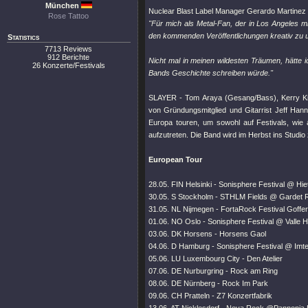
München
Nuclear Blast Label Manager Gerardo Martinez f
Rose Tattoo
"Für mich als Metal-Fan, der in Los Angeles m
den kommenden Veröffentlichungen kreativ zu u
Statistics
7713 Reviews
912 Berichte
Nicht mal in meinen wildesten Träumen, hätte i
26 Konzerte/Festivals
Bands Geschichte schreiben würde."
SLAYER - Tom Araya (Gesang/Bass), Kerry Kin
von Gründungsmitglied und Gitarrist Jeff H
Europa touren, um sowohl auf Festivals, wi
aufzutreten. Die Band wird im Herbst ins Studi
European Tour
28.05. FIN Helsinki - Sonisphere Festival @ Hi
30.05. S Stockholm - STHLM Fields @ Gardet 
31.05. NL Nijmegen - FortaRock Festival Goffer
01.06. NO Oslo - Sonisphere Festival @ Valle 
03.06. DK Horsens - Horsens Gaol
04.06. D Hamburg - Sonisphere Festival @ Imt
05.06. LU Luxembourg City - Den Atelier
07.06. DE Nurburgring - Rock am Ring
08.06. DE Nürnberg - Rock Im Park
09.06. CH Pratteln - Z7 Konzertfabrik