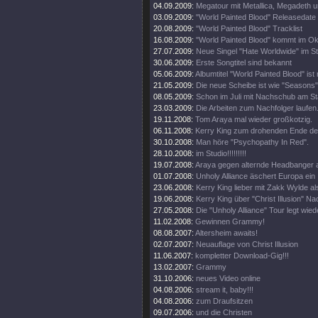
04.09.2009:
Megatour mit Metallica, Megadeth 
03.09.2009:
"World Painted Blood" Releasedate 
20.08.2009:
"World Painted Blood" Tracklist
16.08.2009:
"World Painted Blood" kommt im Ok
27.07.2009:
Neue Singel "Hate Worldwide" im S
30.06.2009:
Erste Songtitel sind bekannt
05.06.2009:
Albumtitel "World Painted Blood" ist 
21.05.2009:
Die neue Scheibe ist wie "Seasons"
08.05.2009:
Schon im Juli mit Nachschub am Sta
23.03.2009:
Die Arbeiten zum Nachfolger laufen
19.11.2008:
Tom Araya mal wieder großkotzig.
06.11.2008:
Kerry King zum drohenden Ende d
30.10.2008:
Man höre "Psychopathy In Red".
28.10.2008:
im Studio!!!!!!!!!
19.07.2008:
Araya gegen alternde Headbanger a
01.07.2008:
Unholy Alliance äschert Europa ein
23.06.2008:
Kerry King lieber mit Zakk Wylde al
19.06.2008:
Kerry King über "Christ Illusion" Na
27.05.2008:
Die "Unholy Alliance" Tour legt wied
11.02.2008:
Gewinnen Grammy!
08.08.2007:
Altersheim awaits!
02.07.2007:
Neuauflage von Christ Illusion
11.06.2007:
kompletter Download-Gig!!!
13.02.2007:
Grammy
31.10.2006:
neues Video online
04.08.2006:
stream it, baby!!!
04.08.2006:
zum Draufsitzen
09.07.2006:
und die Christen