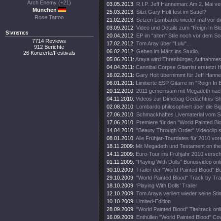
Arch Enemy (+21)
03.05.2013:
R.I.P. Jeff Hanneman: Am 2. Mai ve
München
25.03.2013:
Sitzt Gary Holt fest im Sattel?
Rose Tattoo
21.02.2013:
Setzen Lombardo wieder mal vor di
03.09.2012:
Video und Details zum "Reign In Bl
Statistics
20.04.2012:
EP im "alten" Stile noch vor dem S
7714 Reviews
17.02.2012:
Tom Aray über "Lulu"...
912 Berichte
06.02.2012:
Gehen im März ins Studio.
26 Konzerte/Festivals
05.06.2011:
Araya wird Ehrenbürger, Aufnahm
04.04.2011:
Cannibal Corpse Gitarrist erstetzt
16.02.2011:
Gary Holt übernimmt für Jeff Hann
06.01.2011:
Limitierte ESP Gitarre im "Reign In
20.12.2010:
2011 gemeinsam mit Megadeth nac
04.11.2010:
Videos zur Dimebag Gedächtnis-S
02.08.2010:
Lombardo philosophiert über die Bi
27.06.2010:
Schmackhaftes Livematerial vom So
17.06.2010:
Premiere für den "World Painted Blo
14.04.2010:
"Beauty Through Order" Videoclip st
08.01.2010:
Alle Frühjar-Tourdates für 2010 vor
18.11.2009:
Mit Megadeth und Testament on the
14.11.2009:
Euro-Tour ins Frühjahr 2010 versc
01.11.2009:
"Playing With Dolls" Bonusvideo onl
30.10.2009:
Trailer der "World Painted Blood" 
29.10.2009:
"World Painted Blood" Track by Tra
18.10.2009:
‘Playing With Dolls’ Trailer
12.10.2009:
Tom Araya verliert wieder seine St
10.10.2009:
Limited-Edition
28.09.2009:
"World Painted Blood" Titeltrack onl
16.09.2009:
Enthüllen "World Painted Blood" Co