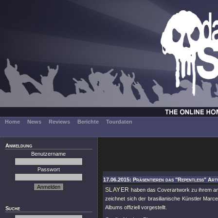
Home
News
Reviews
Berichte
Tourdaten
Anmeldung
Benutzername
Passwort
17.06.2015: Präsentieren das "Repentless" Art
SLAYER
haben das Coverartwork zu ihrem a
zeichnet sich der brasilianische Künstler Mar
Albums offiziell vorgestellt.
Suche