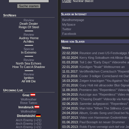
Quelle
: Nuclear Blasst
Slayer im Internet
SiteNews
Bandhomepage
Review
Death Dealer
MySpace
Reign Of Steel
Twitter
Facebook
Review
Audrey Horne
Achilles
Mehr von Slayer
News
Special
In Extremo
22.02.2024:
Reunion und zwei US-Festivalgigs fi
05.02.2024:
Kerry King Soloalbum mit Allstar-B
Review
01.03.2018:
Teil 1 der "Early Days" Videoreihe
North Sea Echoes
How To Cast A Shadow
22.01.2018:
Kündigen "finale" Welttournee an
11.01.2017:
Veröffentlichen Comicbuch "Repent
Review
22.11.2016:
Cooler 3-teiliger Comicband mit Da
Ignition
16.03.2016:
Zeigen knackigen "You Against You"
All Will Die
27.01.2016:
Gary Holt mit ultracooler Blut-Signa
11.09.2015:
Premiere des "Repentless" Videocli
Upcoming Live
04.09.2015:
Auszüge aus "Repentless" Video mi
Graz
28.07.2015:
"Chasing Death" Videoclip via Kerr
Wolfmother
Rose Tattoo
02.06.2015:
Sammler aufgepasst: "Repentless" 
Innsbruck
17.04.2015:
Man höre "When The Stillness Com
Wolfmother
24.04.2014:
Album, Gratis-Song und Deal bei Nu
Dinkelsbühl
03.07.2013:
Video von Hanneman Gedenkfeier o
Arch Enemy (+21)
01.06.2013:
Paul Bostaph ist neuer Drummer
Arch Enemy (+21)
03.05.2013:
Robb Flynn verneigt sich tief vor 
Arch Enemy (+21)