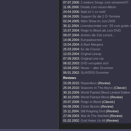
07.07.2006:
2 weitere Songs zum streamen!!!!
11.06.2006:
Details zum neuen Album
24.04.2006:
Bald ist´s so weit!
08.04.2005:
Support für die 2 Ö-Termine
02.04.2005:
Wien Show im Juni 2005
30.11.2004:
Livemitschnitte von `83 zum gratis
15.07.2004:
Reign In Blood als Live-DVD
08.07.2004:
drehen die Zeit zurück...
14.06.2004:
Europatournee
15.04.2004:
& Bam Margera
25.03.2004:
für die Füsse!
12.03.2004:
Orginal Lineup
07.09.2003:
Original Line-Up
06.02.2003:
DVD verspätet sich
10.04.2002:
Neuer – alter Drummer
06.01.2002:
SLAYERS Drummer
Reviews
15.09.2015:
Repentless
(
Review
)
25.04.2010:
Seasons In The Abyss
(
Classic
)
30.10.2009:
World Painted Blood Limited Editi
30.10.2009:
World Painted Blood
(
Review
)
20.07.2008:
Reign In Blood
(
Classic
)
04.08.2006:
Christ Illusion
(
Review
)
15.11.2004:
Still Reigning Dvd
(
Review
)
27.09.2003:
War At The Warfield
(
Review
)
01.02.2002:
God Hates Us All
(
Review
)