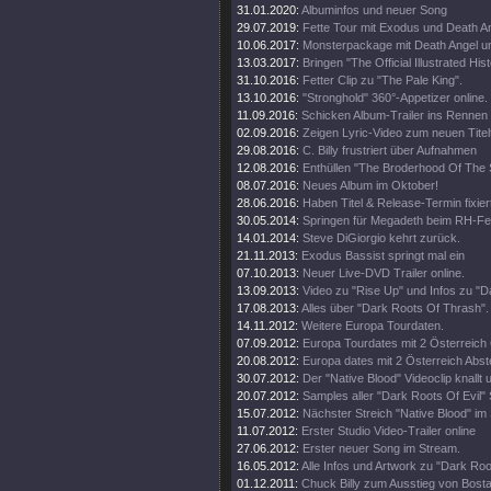
31.01.2020:
Albuminfos und neuer Song
29.07.2019:
Fette Tour mit Exodus und Death A
10.06.2017:
Monsterpackage mit Death Angel und
13.03.2017:
Bringen "The Official Illustrated Hist
31.10.2016:
Fetter Clip zu "The Pale King".
13.10.2016:
"Stronghold" 360°-Appetizer online.
11.09.2016:
Schicken Album-Trailer ins Rennen
02.09.2016:
Zeigen Lyric-Video zum neuen Titel
29.08.2016:
C. Billy frustriert über Aufnahmen
12.08.2016:
Enthüllen "The Broderhood Of The
08.07.2016:
Neues Album im Oktober!
28.06.2016:
Haben Titel & Release-Termin fixier
30.05.2014:
Springen für Megadeth beim RH-Fes
14.01.2014:
Steve DiGiorgio kehrt zurück.
21.11.2013:
Exodus Bassist springt mal ein
07.10.2013:
Neuer Live-DVD Trailer online.
13.09.2013:
Video zu "Rise Up" und Infos zu "
17.08.2013:
Alles über "Dark Roots Of Thrash".
14.11.2012:
Weitere Europa Tourdaten.
07.09.2012:
Europa Tourdates mit 2 Österreich 
20.08.2012:
Europa dates mit 2 Österreich Abst
30.07.2012:
Der "Native Blood" Videoclip knallt
20.07.2012:
Samples aller "Dark Roots Of Evil"
15.07.2012:
Nächster Streich "Native Blood" im
11.07.2012:
Erster Studio Video-Trailer online
27.06.2012:
Erster neuer Song im Stream.
16.05.2012:
Alle Infos und Artwork zu "Dark Roo
01.12.2011:
Chuck Billy zum Ausstieg von Bost