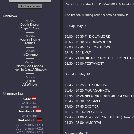
Rock Hard Festival, 9.-11. Mai 2008 Gelsenkirc
The festival running order is now as follows:
SiteNews
Review
Death Dealer
Freitag, May 9:
Reign Of Steel
Review
15:00 - 15:35 THE CLAYMORE
Audrey Horne
15.55 - 16.40 STORMWARRIOR
Achilles
17.00 - 17.45 LAKE OF TEARS
Special
18.15 - 19.15 Y&T
In Extremo
19.45 - 21.00 DIE APOKALYPTISCHEN REITE
Review
21.30 - 23.00 TESTAMENT
North Sea Echoes
How To Cast A Shadow
Samstag, May 10:
Review
Ignition
All Will Die
12.45 - 13.25 THE SORROW
13.45 - 14.25 MOONSORROW
Upcoming Live
14.45 - 15.25 HELSTAR ("Remnants Of War" Li
Graz
15.45 - 16.30 ENSLAVED
Wolfmother
17.00 - 17.45 EXCITER
Rose Tattoo
Innsbruck
18.15 - 19.15 AMORPHIS
Wolfmother
19.45 - 21.00 VERY SPECIAL GUEST (Thrash 'e
Dinkelsbühl
21.30 - 23.00 IMMORTAL
Arch Enemy (+21)
Arch Enemy (+21)
Arch Enemy (+21)
Sonntag, May 11: