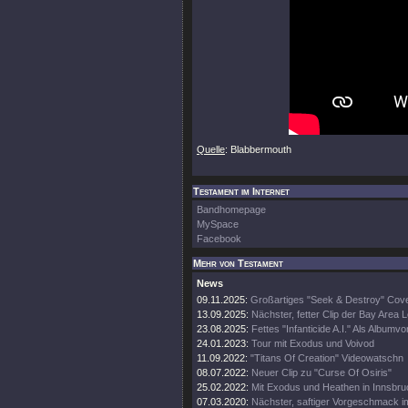
Quelle
: Blabbermouth
Testament im Internet
Bandhomepage
MySpace
Facebook
Mehr von Testament
News
09.11.2025:
Großartiges "Seek & Destroy" Cov
13.09.2025:
Nächster, fetter Clip der Bay Area
23.08.2025:
Fettes "Infanticide A.I." Als Albumvo
24.01.2023:
Tour mit Exodus und Voivod
11.09.2022:
"Titans Of Creation" Videowatschn
08.07.2022:
Neuer Clip zu "Curse Of Osiris"
25.02.2022:
Mit Exodus und Heathen in Innsbru
07.03.2020:
Nächster, saftiger Vorgeschmack i