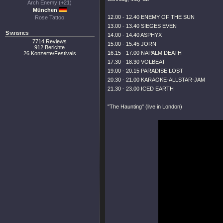
Arch Enemy (+21)
München
12.00 - 12.40 ENEMY OF THE SUN
Rose Tattoo
13.00 - 13.40 SIEGES EVEN
Statistics
14.00 - 14.40 ASPHYX
7714 Reviews
15.00 - 15.45 JORN
912 Berichte
16.15 - 17.00 NAPALM DEATH
26 Konzerte/Festivals
17.30 - 18.30 VOLBEAT
19.00 - 20.15 PARADISE LOST
20.30 - 21.00 KARAOKE-ALLSTAR-JAM
21.30 - 23.00 ICED EARTH
"The Haunting"
(live in London)