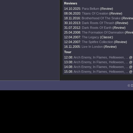
Reviews
14.10.2025:
Para Bellum
(
Review
)
08.06.2020:
Titans Of Creation
(
Review
)
18.11.2016:
Brotherhood Of The Snake
(
Revie
30.10.2013:
Dark Roots Of Thrash
(
Review
)
31.07.2012:
Dark Roots Of Earth
(
Review
)
25.04.2008:
The Formation Of Damnation
(
Revi
12.04.2007:
The Legacy
(
Classic
)
12.04.2007:
The Spitfire Collection
(
Review
)
16.11.2005:
Live In London
(
Review
)
Tour
12.08:
Arch Enemy, In Flames, Helloween, ...
@ 
13.08:
Arch Enemy, In Flames, Helloween, ...
@ 
14.08:
Arch Enemy, In Flames, Helloween, ...
@ 
15.08:
Arch Enemy, In Flames, Helloween, ...
@ 
© D