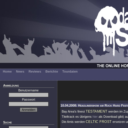
Home
News
Reviews
Berichte
Tourdaten
Anmeldung
Benutzername
Passwort
10.04.2008: Headlinershow am Rock Hard Festi
TESTAMENT
Bay Area's finest
werden im Zug
Titeltrack es übrigens
hier
als Download gibt) a
CELTIC FROST
Die Amis werden
ersetzen u
Suche