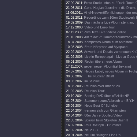
27.09.2011:
Erste Studio-Infos zu "Dark Roots 
21.06.2011:
Gene Hoglan übernimmt die Drums 
11.06.2011:
Vinyl-Neuveröffentlichungen der ers
01.02.2011:
Recordings zum 10ten Studiowerk 
19.02.2009:
Das nächste Live Album steht an.
17.12.2008:
Video und Euro-Tour
07.11.2008:
Zwei fette Live Videos online.
21.10.2008:
Am "Saw V" Hammersoundtrack mit
18.04.2008:
Komplettes Album zum Antesten!
10.03.2008:
Erste Hörprobe auf Myspace!
22.02.2008:
Artwork und Details zum neuen Kn
01.02.2008:
Live in Europe again. Live at Gods O
06.01.2008:
Reden übers neue Album
17.11.2007:
geben neuen Albumtitel bekannt
24.07.2007:
Neues Label, neues Album im Frühj
30.06.2007:
... bei Nuclear Blast!
09.03.2007:
im Studio!!!
18.03.2005:
Reunion over Innsbruck
21.02.2005:
Reunion Tour!
20.10.2004:
Bootleg DVD über offizielle HP
01.07.2004:
Statement zum Abbruch am B.Y.H.
25.05.2004:
Neue Best Of Scheibe
22.04.2004:
trennen sich von Gitarristen
03.04.2004:
80er Jahre Bootleg Video
22.03.2004:
Spielen beim Skeleton Bash!!!
16.02.2004:
Paul Bostoph - Drummer
07.02.2004:
Neue CD
20.01.2004:
Neu im Balingen Line Up