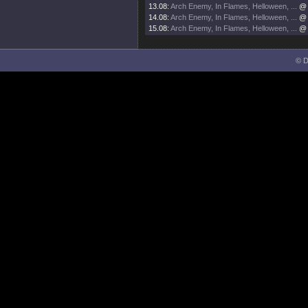
13.08:
Arch Enemy, In Flames, Helloween, ...
@ 
14.08:
Arch Enemy, In Flames, Helloween, ...
@ 
15.08:
Arch Enemy, In Flames, Helloween, ...
@ 
© D