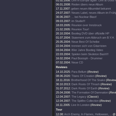
01.02.2008:
Live in Europe again. Live at Gods O
06.01.2008:
Reden übers neue Album
17.11.2007:
geben neuen Albumtitel bekannt
24.07.2007:
Neues Label, neues Album im Frühj
30.06.2007:
... bei Nuclear Blast!
09.03.2007:
im Studio!!!
18.03.2005:
Reunion over Innsbruck
21.02.2005:
Reunion Tour!
20.10.2004:
Bootleg DVD über offizielle HP
01.07.2004:
Statement zum Abbruch am B.Y.H.
25.05.2004:
Neue Best Of Scheibe
22.04.2004:
trennen sich von Gitarristen
03.04.2004:
80er Jahre Bootleg Video
22.03.2004:
Spielen beim Skeleton Bash!!!
16.02.2004:
Paul Bostoph - Drummer
07.02.2004:
Neue CD
Reviews
14.10.2025:
Para Bellum
(
Review
)
08.06.2020:
Titans Of Creation
(
Review
)
18.11.2016:
Brotherhood Of The Snake
(
Revie
30.10.2013:
Dark Roots Of Thrash
(
Review
)
31.07.2012:
Dark Roots Of Earth
(
Review
)
25.04.2008:
The Formation Of Damnation
(
Revi
12.04.2007:
The Legacy
(
Classic
)
12.04.2007:
The Spitfire Collection
(
Review
)
16.11.2005:
Live In London
(
Review
)
Tour
12.08:
Arch Enemy, In Flames, Helloween, ...
@ 