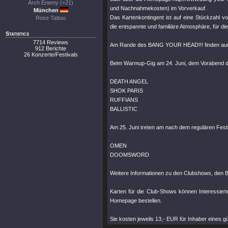
Arch Enemy (+21)
und Nachnahmekosten) im Vorverkauf.
München
Das Kartenkontingent ist auf eine Stückzahl v
Rose Tattoo
die entspannte und familiäre Atmosphäre, für d
Statistics
7714 Reviews
Am Rande des BANG YOUR HEAD!!! finden auch
912 Berichte
26 Konzerte/Festivals
Beim Warmup-Gig am 24. Juni, dem Vorabend 
DEATH ANGEL
SHOK PARIS
RUFFIANS
BALLISTIC
Am 25. Juni treten am nach dem regulären Fest
OMEN
DOOMSWORD
Weitere Informationen zu den Clubshows, den Ba
Karten für die Club-Shows können Interessierte
Homepage bestellen.
Sie kosten jeweils 13,- EUR für Inhaber eines 