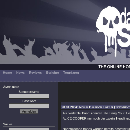
Home
News
Reviews
Berichte
Tourdaten
Anmeldung
Benutzername
Passwort
20.01.2004: Neu im Balingen Line Up (Testament
Als vorletzte Band konnten die Bang Your H
ALICE COOPER nur noch der zweite Headliner.
Suche
Nachfolgende Bands wurden bereits bestätigt un