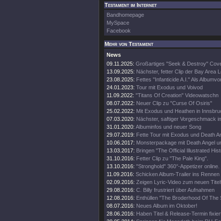
Testament im Internet
Bandhomepage
MySpace
Facebook
Mehr von Testament
News
09.11.2025:
Großartiges "Seek & Destroy" Cov
13.09.2025:
Nächster, fetter Clip der Bay Area
23.08.2025:
Fettes "Infanticide A.I." Als Albumvo
24.01.2023:
Tour mit Exodus und Voivod
11.09.2022:
"Titans Of Creation" Videowatschn
08.07.2022:
Neuer Clip zu "Curse Of Osiris"
25.02.2022:
Mit Exodus und Heathen in Innsbru
07.03.2020:
Nächster, saftiger Vorgeschmack i
31.01.2020:
Albuminfos und neuer Song
29.07.2019:
Fette Tour mit Exodus und Death A
10.06.2017:
Monsterpackage mit Death Angel und
13.03.2017:
Bringen "The Official Illustrated Hist
31.10.2016:
Fetter Clip zu "The Pale King".
13.10.2016:
"Stronghold" 360°-Appetizer online.
11.09.2016:
Schicken Album-Trailer ins Rennen
02.09.2016:
Zeigen Lyric-Video zum neuen Titel
29.08.2016:
C. Billy frustriert über Aufnahmen
12.08.2016:
Enthüllen "The Broderhood Of The
08.07.2016:
Neues Album im Oktober!
28.06.2016:
Haben Titel & Release-Termin fixier