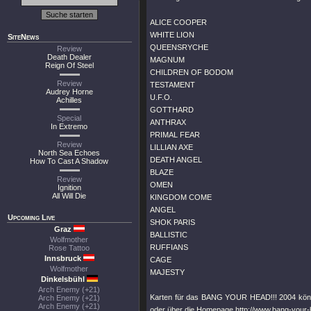
ALICE COOPER
WHITE LION
SiteNews
QUEENSRYCHE
Review
Death Dealer
MAGNUM
Reign Of Steel
CHILDREN OF BODOM
Review
TESTAMENT
Audrey Horne
U.F.O.
Achilles
GOTTHARD
Special
ANTHRAX
In Extremo
PRIMAL FEAR
Review
LILLIAN AXE
North Sea Echoes
DEATH ANGEL
How To Cast A Shadow
BLAZE
Review
OMEN
Ignition
All Will Die
KINGDOM COME
ANGEL
Upcoming Live
SHOK PARIS
Graz
BALLISTIC
Wolfmother
RUFFIANS
Rose Tattoo
Innsbruck
CAGE
Wolfmother
MAJESTY
Dinkelsbühl
Arch Enemy (+21)
Karten für das BANG YOUR HEAD!!! 2004 können 
Arch Enemy (+21)
Arch Enemy (+21)
oder über die Homepage http://www.bang-your-hea