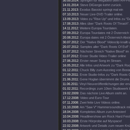
30.05.2014:
Springen für Megadeth beim RH-Fes
14.01.2014:
Steve DiGiorgio kehrt zurück.
21.11.2013:
Exodus Bassist springt mal ein
07.10.2013:
Neuer Live-DVD Trailer online.
13.09.2013:
Video zu "Rise Up" und Infos zu "
17.08.2013:
Alles über "Dark Roots Of Thrash".
14.11.2012:
Weitere Europa Tourdaten.
07.09.2012:
Europa Tourdates mit 2 Österreich 
20.08.2012:
Europa dates mit 2 Österreich Abst
30.07.2012:
Der "Native Blood" Videoclip knallt
20.07.2012:
Samples aller "Dark Roots Of Evil"
15.07.2012:
Nächster Streich "Native Blood" im
11.07.2012:
Erster Studio Video-Trailer online
27.06.2012:
Erster neuer Song im Stream.
16.05.2012:
Alle Infos und Artwork zu "Dark Roo
01.12.2011:
Chuck Billy zum Ausstieg von Bost
27.09.2011:
Erste Studio-Infos zu "Dark Roots 
21.06.2011:
Gene Hoglan übernimmt die Drums 
11.06.2011:
Vinyl-Neuveröffentlichungen der ers
01.02.2011:
Recordings zum 10ten Studiowerk 
19.02.2009:
Das nächste Live Album steht an.
17.12.2008:
Video und Euro-Tour
07.11.2008:
Zwei fette Live Videos online.
21.10.2008:
Am "Saw V" Hammersoundtrack mit
18.04.2008:
Komplettes Album zum Antesten!
10.04.2008:
Headlinershow am Rock Hard Festi
10.03.2008:
Erste Hörprobe auf Myspace!
22.02.2008:
Artwork und Details zum neuen Kn