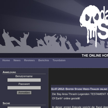
Home
News
Reviews
Berichte
Tourdaten
Anmeldung
Benutzername
Passwort
11.07.2012: Erster Studio Video-Trailer online
Die Bay Area-Thrash-Legenden TESTAMENT hab
Of Earth“ online gestellt!
Suche
In dieser ersten Episode spricht die Band ü