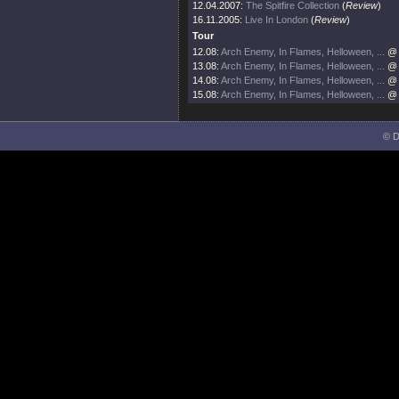
12.04.2007:
The Spitfire Collection
(
Review
)
16.11.2005:
Live In London
(
Review
)
Tour
12.08:
Arch Enemy, In Flames, Helloween, ...
@ 
13.08:
Arch Enemy, In Flames, Helloween, ...
@ 
14.08:
Arch Enemy, In Flames, Helloween, ...
@ 
15.08:
Arch Enemy, In Flames, Helloween, ...
@ 
© D