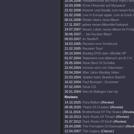
10.04.2008:
Headlinershow am Rock Hard Festi
10.03.2008:
Erste Hörprobe auf Myspace!
22.02.2008:
Artwork und Details zum neuen Kn
01.02.2008:
Live in Europe again. Live at Gods O
06.01.2008:
Reden übers neue Album
17.11.2007:
geben neuen Albumtitel bekannt
24.07.2007:
Neues Label, neues Album im Frühj
30.06.2007:
... bei Nuclear Blast!
09.03.2007:
im Studio!!!
18.03.2005:
Reunion over Innsbruck
21.02.2005:
Reunion Tour!
20.10.2004:
Bootleg DVD über offizielle HP
01.07.2004:
Statement zum Abbruch am B.Y.H.
25.05.2004:
Neue Best Of Scheibe
22.04.2004:
trennen sich von Gitarristen
03.04.2004:
80er Jahre Bootleg Video
22.03.2004:
Spielen beim Skeleton Bash!!!
16.02.2004:
Paul Bostoph - Drummer
07.02.2004:
Neue CD
20.01.2004:
Neu im Balingen Line Up
Reviews
14.10.2025:
Para Bellum
(
Review
)
08.06.2020:
Titans Of Creation
(
Review
)
18.11.2016:
Brotherhood Of The Snake
(
Revie
30.10.2013:
Dark Roots Of Thrash
(
Review
)
31.07.2012:
Dark Roots Of Earth
(
Review
)
25.04.2008:
The Formation Of Damnation
(
Revi
12.04.2007:
The Legacy
(
Classic
)