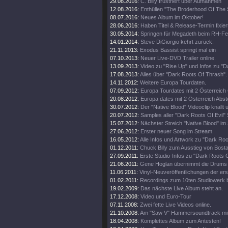
29.08.2016:
C. Billy frustriert über Aufnahmen
12.08.2016:
Enthüllen "The Broderhood Of The
08.07.2016:
Neues Album im Oktober!
28.06.2016:
Haben Titel & Release-Termin fixier
30.05.2014:
Springen für Megadeth beim RH-Fes
14.01.2014:
Steve DiGiorgio kehrt zurück.
21.11.2013:
Exodus Bassist springt mal ein
07.10.2013:
Neuer Live-DVD Trailer online.
13.09.2013:
Video zu "Rise Up" und Infos zu "
17.08.2013:
Alles über "Dark Roots Of Thrash".
14.11.2012:
Weitere Europa Tourdaten.
07.09.2012:
Europa Tourdates mit 2 Österreich 
20.08.2012:
Europa dates mit 2 Österreich Abst
30.07.2012:
Der "Native Blood" Videoclip knallt
20.07.2012:
Samples aller "Dark Roots Of Evil"
15.07.2012:
Nächster Streich "Native Blood" im
27.06.2012:
Erster neuer Song im Stream.
16.05.2012:
Alle Infos und Artwork zu "Dark Roo
01.12.2011:
Chuck Billy zum Ausstieg von Bost
27.09.2011:
Erste Studio-Infos zu "Dark Roots 
21.06.2011:
Gene Hoglan übernimmt die Drums 
11.06.2011:
Vinyl-Neuveröffentlichungen der ers
01.02.2011:
Recordings zum 10ten Studiowerk 
19.02.2009:
Das nächste Live Album steht an.
17.12.2008:
Video und Euro-Tour
07.11.2008:
Zwei fette Live Videos online.
21.10.2008:
Am "Saw V" Hammersoundtrack mit
18.04.2008:
Komplettes Album zum Antesten!