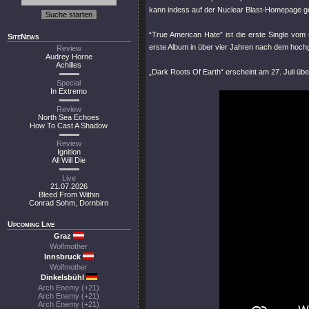
kann indess auf der Nuclear Blast-Homepage gest
“True American Hate” ist die erste Single v
SiteNews
erste Album in über vier Jahren nach dem hoch
Review
Audrey Horne
Achilles
„Dark Roots Of Earth“ erscheint am 27. Juli übe
Special
In Extremo
Review
North Sea Echoes
How To Cast A Shadow
Review
Ignition
All Will Die
Live
21.07.2026
Bleed From Within
Conrad Sohm, Dornbirn
Upcoming Live
Graz
Wolfmother
Innsbruck
Wolfmother
Dinkelsbühl
Arch Enemy (+21)
Arch Enemy (+21)
Arch Enemy (+21)