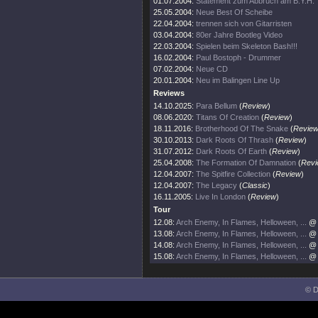
01.07.2004:
Statement zum Abbruch am B.Y.H.
25.05.2004:
Neue Best Of Scheibe
22.04.2004:
trennen sich von Gitarristen
03.04.2004:
80er Jahre Bootleg Video
22.03.2004:
Spielen beim Skeleton Bash!!!
16.02.2004:
Paul Bostoph - Drummer
07.02.2004:
Neue CD
20.01.2004:
Neu im Balingen Line Up
Reviews
14.10.2025:
Para Bellum
(
Review
)
08.06.2020:
Titans Of Creation
(
Review
)
18.11.2016:
Brotherhood Of The Snake
(
Revie
30.10.2013:
Dark Roots Of Thrash
(
Review
)
31.07.2012:
Dark Roots Of Earth
(
Review
)
25.04.2008:
The Formation Of Damnation
(
Revi
12.04.2007:
The Spitfire Collection
(
Review
)
12.04.2007:
The Legacy
(
Classic
)
16.11.2005:
Live In London
(
Review
)
Tour
12.08:
Arch Enemy, In Flames, Helloween, ...
@ 
13.08:
Arch Enemy, In Flames, Helloween, ...
@ 
14.08:
Arch Enemy, In Flames, Helloween, ...
@ 
15.08:
Arch Enemy, In Flames, Helloween, ...
@ 
© D