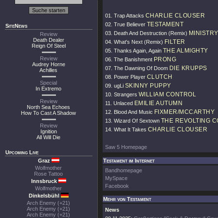
CHARLIE CLOUSER
01. Trap Attacks
TESTAMENT
02. True Believer
SiteNews
MINISTR
03. Death And Destruction (Remix)
Review
Death Dealer
FILTER
04. What's Next (Remix)
Reign Of Steel
THE ALMIGHTY
05. Thanks Again, Again
Review
PRONG
06. The Banishment
Audrey Horne
DIE KRUPPS
07. The Dawning Of Doom
Achilles
CLUTCH
08. Power Player
Special
SKINNY PUPPY
09. ugLi
In Extremo
WILLIAM CONTROL
10. Strangers
Review
EMILIE AUTUMN
11. Unlaced
North Sea Echoes
FIXMER/MCCARTHY
12. Blood And Music
How To Cast A Shadow
THE REVOLTING 
13. Wizard Of Sextown
Review
CHARLIE CLOUSER
14. What It Takes
Ignition
All Will Die
Saw 5 Homepage
Upcoming Live
Graz
Testament im Internet
Wolfmother
Bandhomepage
Rose Tattoo
MySpace
Innsbruck
Facebook
Wolfmother
Dinkelsbühl
Mehr von Testament
Arch Enemy (+21)
Arch Enemy (+21)
News
Arch Enemy (+21)