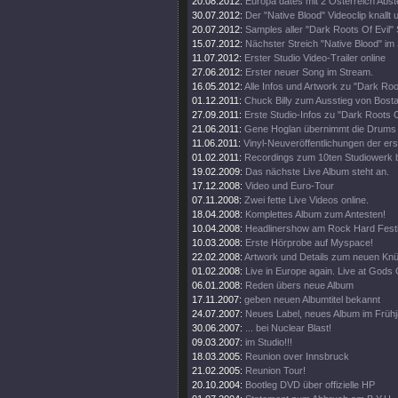
20.08.2012:
Europa dates mit 2 Österreich Abst
30.07.2012:
Der "Native Blood" Videoclip knallt
20.07.2012:
Samples aller "Dark Roots Of Evil"
15.07.2012:
Nächster Streich "Native Blood" im
11.07.2012:
Erster Studio Video-Trailer online
27.06.2012:
Erster neuer Song im Stream.
16.05.2012:
Alle Infos und Artwork zu "Dark Roo
01.12.2011:
Chuck Billy zum Ausstieg von Bost
27.09.2011:
Erste Studio-Infos zu "Dark Roots 
21.06.2011:
Gene Hoglan übernimmt die Drums 
11.06.2011:
Vinyl-Neuveröffentlichungen der ers
01.02.2011:
Recordings zum 10ten Studiowerk 
19.02.2009:
Das nächste Live Album steht an.
17.12.2008:
Video und Euro-Tour
07.11.2008:
Zwei fette Live Videos online.
18.04.2008:
Komplettes Album zum Antesten!
10.04.2008:
Headlinershow am Rock Hard Festi
10.03.2008:
Erste Hörprobe auf Myspace!
22.02.2008:
Artwork und Details zum neuen Kn
01.02.2008:
Live in Europe again. Live at Gods O
06.01.2008:
Reden übers neue Album
17.11.2007:
geben neuen Albumtitel bekannt
24.07.2007:
Neues Label, neues Album im Frühj
30.06.2007:
... bei Nuclear Blast!
09.03.2007:
im Studio!!!
18.03.2005:
Reunion over Innsbruck
21.02.2005:
Reunion Tour!
20.10.2004:
Bootleg DVD über offizielle HP