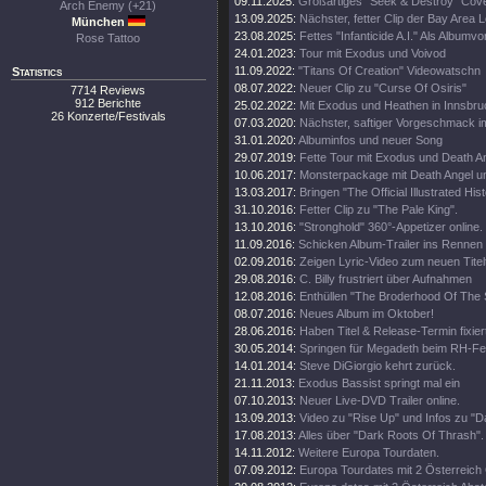
09.11.2025:
Großartiges "Seek & Destroy" Cov
Arch Enemy (+21)
13.09.2025:
Nächster, fetter Clip der Bay Area
München
23.08.2025:
Fettes "Infanticide A.I." Als Albumvo
Rose Tattoo
24.01.2023:
Tour mit Exodus und Voivod
11.09.2022:
"Titans Of Creation" Videowatschn
Statistics
08.07.2022:
Neuer Clip zu "Curse Of Osiris"
7714 Reviews
912 Berichte
25.02.2022:
Mit Exodus und Heathen in Innsbru
26 Konzerte/Festivals
07.03.2020:
Nächster, saftiger Vorgeschmack i
31.01.2020:
Albuminfos und neuer Song
29.07.2019:
Fette Tour mit Exodus und Death A
10.06.2017:
Monsterpackage mit Death Angel und
13.03.2017:
Bringen "The Official Illustrated Hist
31.10.2016:
Fetter Clip zu "The Pale King".
13.10.2016:
"Stronghold" 360°-Appetizer online.
11.09.2016:
Schicken Album-Trailer ins Rennen
02.09.2016:
Zeigen Lyric-Video zum neuen Titel
29.08.2016:
C. Billy frustriert über Aufnahmen
12.08.2016:
Enthüllen "The Broderhood Of The
08.07.2016:
Neues Album im Oktober!
28.06.2016:
Haben Titel & Release-Termin fixier
30.05.2014:
Springen für Megadeth beim RH-Fes
14.01.2014:
Steve DiGiorgio kehrt zurück.
21.11.2013:
Exodus Bassist springt mal ein
07.10.2013:
Neuer Live-DVD Trailer online.
13.09.2013:
Video zu "Rise Up" und Infos zu "
17.08.2013:
Alles über "Dark Roots Of Thrash".
14.11.2012:
Weitere Europa Tourdaten.
07.09.2012:
Europa Tourdates mit 2 Österreich 