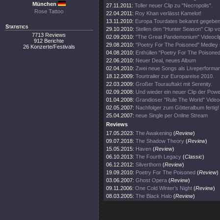
München
27.11.2011:
Toller neuer Clip zu "Necropolis".
Rose Tattoo
22.04.2011:
Roy Khan verlässt Kamelot!
13.11.2010:
Europa Tourdates bekannt gegeben
Statistics
29.10.2010:
Stellen den "Hunter Season" Clip vo
7713 Reviews
02.09.2010:
"The Great Pandemonium" Videoclip 
912 Berichte
29.08.2010:
"Poetry For The Poisoned" Medley s
26 Konzerte/Festivals
04.08.2010:
Enthüllen "Poetry For The Poisoned
22.06.2010:
Neuer Deal, neues Album
02.04.2010:
Zwei neue Songs als Liveperforma
18.12.2009:
Tourtrailer zur Europareise 2010.
22.03.2009:
Großer Tourauftakt mit Serenity.
02.09.2008:
Und wieder ein neuer Clip der Power
01.04.2008:
Grandioser "Rule The World" Videoc
02.05.2007:
Nachfolger zum Götteralbum fertig!
25.04.2007:
neue Single per Online Stream
Reviews
17.05.2023:
The Awakening
(
Review
)
09.07.2018:
The Shadow Theory
(
Review
)
15.05.2015:
Haven
(
Review
)
06.10.2013:
The Fourth Legacy
(
Classic
)
06.12.2012:
Silverthorn
(
Review
)
19.09.2010:
Poetry For The Poisoned
(
Review
)
03.06.2007:
Ghost Opera
(
Review
)
09.11.2006:
One Cold Winter’s Night
(
Review
)
08.03.2005:
The Black Halo
(
Review
)