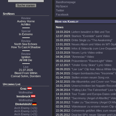
Bandhomepage
MySpace
Twitter
SiteNews
Facebook
Review
Audrey Horne
Mehr von Kamelot
Achilles
News
Special
19.03.2024:
Liefern bewährt in Bild und Ton
In Extremo
12.07.2023:
Starkes "Eventide" samt Video
15.03.2023:
Dritte Single zu "The Awakening"
Review
North Sea Echoes
13.01.2023:
Neues Album und Video im WT-Style
How To Cast A Shadow
17.06.2020:
Infos & Videoclip zum Live-Doppel
13.03.2019:
Neues Lyric-Video online
Review
04.06.2018:
"Amnesiac"-Video
Ignition
All Will Die
05.03.2018:
Präsentieren "RavenLight" Video
27.12.2017:
"Under Grey Skies" Lyric-Video
Live
09.09.2015:
"Liar Liar" Clip feat. Alissa White-Gl
21.07.2026
Bleed From Within
25.04.2015:
Zeigen bombastisches "Insomnia" V
Conrad Sohm, Dornbirn
01.04.2015:
Stellen ersten neuen Song vor.
24.02.2015:
Alle Albuminfos und Cover von "Hav
Upcoming Live
16.01.2015:
Unterschreiben bei Napalm Record
Graz
29.08.2014:
"Falling Like The Fahrenheit" Live-
Wolfmother
14.10.2013:
Tour Trailer und Europa-Dates onli
Innsbruck
23.10.2012:
"Sacrimony (Angel of Afterlife)" Vide
Wolfmother
20.10.2012:
Trailer zu "Sacrimony (Angel Of After
Dinkelsbühl
02.09.2012:
Videoteaser zu erstem neuen Clip o
Arch Enemy (+21)
22.06.2012:
Geheimnis gelüftet: Alles zum neue
Arch Enemy (+21)
Arch Enemy (+21)
25.05.2012:
Deal bei SPV, neuer Sänger und Li