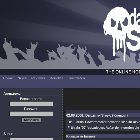
Home
News
Reviews
Berichte
Tourdaten
Anmeldung
Benutzername
Passwort
02.08.2006: Derzeit im Studio (Kamelot)
Die Florida Powermetaller befinden sich im alt
Frühjahr '07 festzulegen. Außerdem werden die l
Suche
Kamelot im Internet