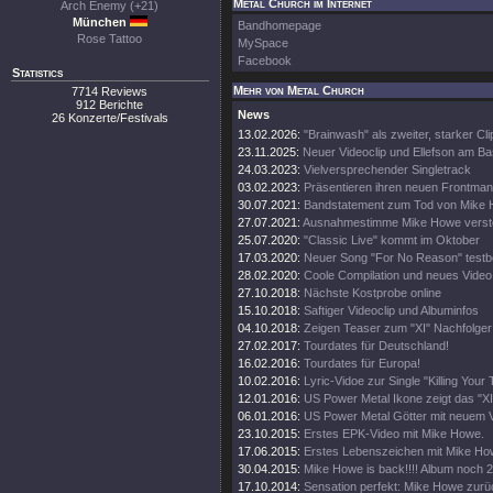
Metal Church im Internet
Arch Enemy (+21)
München
Bandhomepage
Rose Tattoo
MySpace
Facebook
Statistics
Mehr von Metal Church
7714 Reviews
912 Berichte
News
26 Konzerte/Festivals
13.02.2026:
"Brainwash" als zweiter, starker Cli
23.11.2025:
Neuer Videoclip und Ellefson am B
24.03.2023:
Vielversprechender Singletrack
03.02.2023:
Präsentieren ihren neuen Frontma
30.07.2021:
Bandstatement zum Tod von Mike
27.07.2021:
Ausnahmestimme Mike Howe verst
25.07.2020:
"Classic Live" kommt im Oktober
17.03.2020:
Neuer Song "For No Reason" testbe
28.02.2020:
Coole Compilation und neues Video
27.10.2018:
Nächste Kostprobe online
15.10.2018:
Saftiger Videoclip und Albuminfos
04.10.2018:
Zeigen Teaser zum "XI" Nachfolger
27.02.2017:
Tourdates für Deutschland!
16.02.2016:
Tourdates für Europa!
10.02.2016:
Lyric-Vidoe zur Single "Killing Your 
12.01.2016:
US Power Metal Ikone zeigt das "XI
06.01.2016:
US Power Metal Götter mit neuem V
23.10.2015:
Erstes EPK-Video mit Mike Howe.
17.06.2015:
Erstes Lebenszeichen mit Mike H
30.04.2015:
Mike Howe is back!!!! Album noch 
17.10.2014:
Sensation perfekt: Mike Howe zur