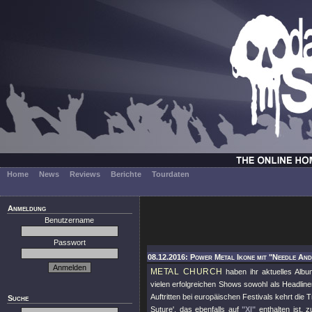
Home
News
Reviews
Berichte
Tourdaten
Anmeldung
Benutzername
Passwort
08.12.2016: Power Metal Ikone mit "Needle And
METAL CHURCH
haben ihr aktuelles Alb
vielen erfolgreichen Shows sowohl als Headl
Auftritten bei europäischen Festivals kehrt d
Suche
Suture', das ebenfalls auf
"XI"
enthalten ist, 