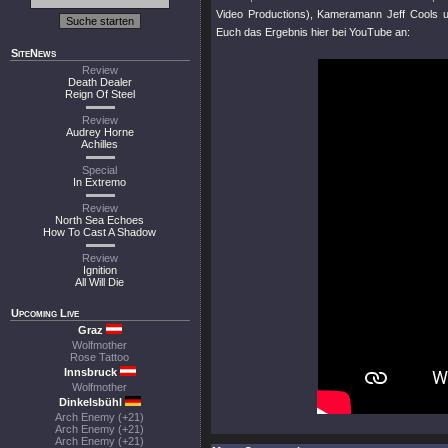
Video Productions), Kameramann Jeff Cools und
Euch das Ergebnis hier bei YouTube an:
SiteNews
Review
Death Dealer
Reign Of Steel
Review
Audrey Horne
Achilles
Special
In Extremo
Review
North Sea Echoes
How To Cast A Shadow
Review
Ignition
All Will Die
Upcoming Live
Graz
Wolfmother
Rose Tattoo
Innsbruck
Wolfmother
Dinkelsbühl
Arch Enemy (+21)
Arch Enemy (+21)
Arch Enemy (+21)