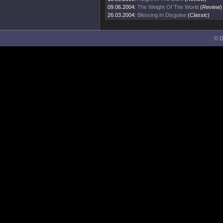
09.06.2004:
The Weight Of The World
(
Review
)
26.03.2004:
Blessing In Disguise
(
Classic
)
© D