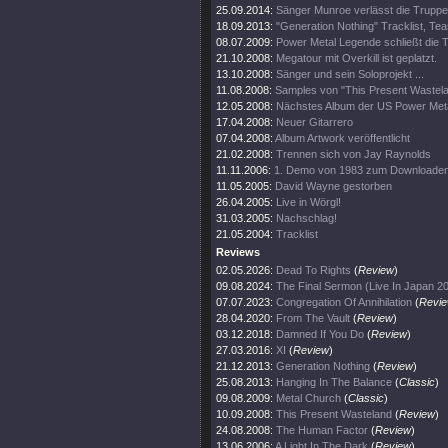
25.09.2014:
Sänger Munroe verlässt die Truppe
18.09.2013:
"Generation Nothing" Tracklist, Te
08.07.2009:
Power Metal Legende schließt die T
21.10.2008:
Megatour mit Overkill ist geplatzt.
13.10.2008:
Sänger und sein Soloprojekt ...
11.08.2008:
Samples von "This Present Wastela
12.05.2008:
Nächstes Album der US Power Met
17.04.2008:
Neuer Gitarrero
07.04.2008:
Album Artwork veröffentlicht
21.02.2008:
Trennen sich von Jay Raynolds
11.11.2006:
1. Demo von 1983 zum Downloade
11.05.2005:
David Wayne gestorben
26.04.2005:
Live in Wörgl!
31.03.2005:
Nachschlag!
21.05.2004:
Tracklist
Reviews
02.05.2026:
Dead To Rights
(
Review
)
09.08.2024:
The Final Sermon (Live In Japan 2
07.07.2023:
Congregation Of Annihilation
(
Revi
28.04.2020:
From The Vault
(
Review
)
03.12.2018:
Damned If You Do
(
Review
)
27.03.2016:
XI
(
Review
)
21.12.2013:
Generation Nothing
(
Review
)
25.08.2013:
Hanging In The Balance
(
Classic
)
09.08.2009:
Metal Church
(
Classic
)
10.09.2008:
This Present Wasteland
(
Review
)
24.08.2008:
The Human Factor
(
Review
)
13.06.2006:
A Light In The Dark
(
Review
)