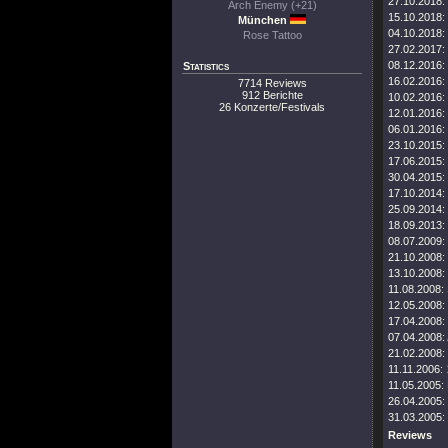
27.10.2018:
Arch Enemy (+21)
15.10.2018:
München
04.10.2018:
Rose Tattoo
27.02.2017:
08.12.2016:
Statistics
16.02.2016:
7714 Reviews
912 Berichte
10.02.2016:
26 Konzerte/Festivals
12.01.2016:
06.01.2016:
23.10.2015:
17.06.2015:
30.04.2015:
17.10.2014:
25.09.2014:
18.09.2013:
08.07.2009:
21.10.2008:
13.10.2008:
11.08.2008:
12.05.2008:
17.04.2008:
07.04.2008:
21.02.2008:
11.11.2006:
11.05.2005:
26.04.2005:
31.03.2005:
Reviews