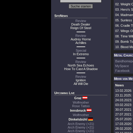
02. Weight 
03. Hero's S
04. Madman'
SiteNews
05. Sunless
Review
Death Dealer
06. Cradle 
Reign Of Steel
07. Wings O
Review
08. Time Will
Audrey Horne
09. Bomb To
Achilles
10. Blood M
Special
In Extremo
Metal Church
Bandhomep
Review
North Sea Echoes
MySpace
How To Cast A Shadow
Facebook
Review
Mehr von Me
Ignition
All Will Die
News
13.02.2026:
Upcoming Live
23.11.2025:
Graz
24.03.2023:
Wolfmother
03.02.2023:
Rose Tattoo
30.07.2021:
Innsbruck
27.07.2021:
Wolfmother
25.07.2020:
Dinkelsbühl
Arch Enemy (+21)
17.03.2020:
Arch Enemy (+21)
28.02.2020:
Arch Enemy (+21)