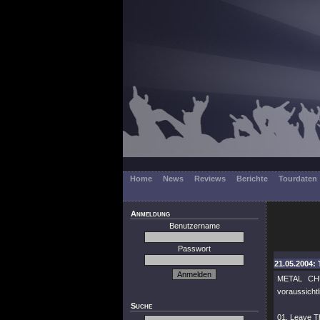
Home
News
Reviews
Berichte
Tourdaten
Anmeldung
Benutzername
Passwort
21.05.2004: 
METAL CHU
voraussicht
Suche
01. Leave T