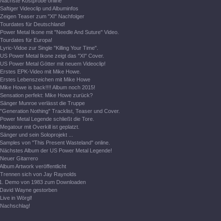
Nächste Kostprobe online
Saftiger Videoclip und Albuminfos
Zeigen Teaser zum "XI" Nachfolger
Tourdates für Deutschland!
Power Metal Ikone mit "Needle And Suture" Video.
Tourdates für Europa!
Lyric-Vidoe zur Single "Killing Your Time".
US Power Metal Ikone zeigt das "XI" Cover.
US Power Metal Götter mit neuem Videoclip!
Erstes EPK-Video mit Mike Howe.
Erstes Lebenszeichen mit Mike Howe
Mike Howe is back!!!! Album noch 2015!
Sensation perfekt: Mike Howe zurück?
Sänger Munroe verlässt die Truppe
"Generation Nothing" Tracklist, Teaser und Cover.
Power Metal Legende schließt die Tore.
Megatour mit Overkill ist geplatzt.
Sänger und sein Soloprojekt ...
Samples von "This Present Wasteland" online.
Nächstes Album der US Power Metal Legende!
Neuer Gitarrero
Album Artwork veröffentlicht
Trennen sich von Jay Raynolds
1. Demo von 1983 zum Downloaden
David Wayne gestorben
Live in Wörgl!
Nachschlag!