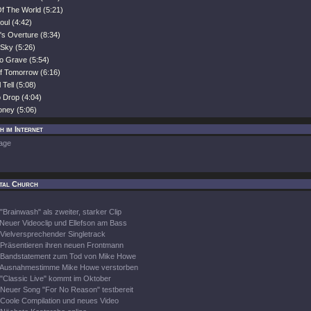
Of The World (5:21)
oul (4:42)
s Overture (8:34)
 Sky (5:26)
To Grave (5:54)
f Tomorrow (6:16)
 Tell (5:08)
 Drop (4:04)
oney (5:06)
 im Internet
age
tal Church
"Brainwash" als zweiter, starker Clip
Neuer Videoclip und Ellefson am Bass
Vielversprechender Singletrack
Präsentieren ihren neuen Frontmann
Bandstatement zum Tod von Mike Howe
Ausnahmestimme Mike Howe verstorben
"Classic Live" kommt im Oktober
Neuer Song "For No Reason" testbereit
Coole Compilation und neues Video