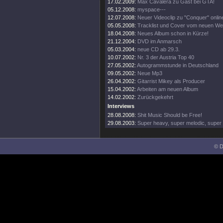
17.02.2009:
Max Cavalera zu Gast bei GTA!
05.12.2008:
myspace---
12.07.2008:
Neuer Videoclip zu "Conquer" onlin
05.05.2008:
Tracklist und Cover vom neuen We
18.04.2008:
Neues Album schon in Kürze!
21.12.2004:
DVD im Anmarsch
05.03.2004:
neue CD ab 29.3.
10.07.2002:
Nr. 3 der Austria Top 40
27.05.2002:
Autogrammstunde in Deutschland
09.05.2002:
Neue Mp3
26.04.2002:
Gitarrist Mikey als Producer
15.04.2002:
Arbeiten am neuen Album
14.02.2002:
Zurückgekehrt
Interviews
28.08.2008:
Shit Music Should be Free!
29.08.2003:
Super heavy, super melodic, super 
© D