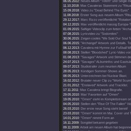
06.05.2022:
Neues Album "Totem" und Single mi
11.10.2018:
Max Cavaleras Statement zu "Ritua
15.09.2018:
Video zu "Dead Behind The Eyes"
11.08.2018:
Erster Song aus neuem Album "Ritu
29.12.2017:
Marc Rizzo veröffentlichtt "Rotatio
04.12.2015:
Max veröffentlicht massig Europa-
01.09.2015:
Saftiger Videoclip zum fetten "Archa
07.08.2015:
Lyricvideo zu "Sodomites"
30.06.2015:
Zeigen cooles "We Sold Our Soul To
06.06.2015:
"Archangel" Artwork und Details. T
06.12.2013:
Cavalera mit Hymne zur Fußball WM 
08.08.2013:
Stellen "Bloodshed" Lyric-Video vor
01.08.2013:
"Savages" Artwork und Stimmen de
24.07.2013:
"Savages" ALbuminfos und Gastsä
09.07.2013:
Studiotrailer zum neunten Album
28.05.2013:
Kündigen Sommer-Shows an.
08.05.2013:
Unterzeichnen bei Nuclear Blast.
16.02.2012:
Brutaler neuer Clip zu "World Scum
21.01.2012:
"Enslaved" Artwork und Tracklist.
17.11.2011:
Max Cavalera bringt Biografie.
29.05.2010:
Max' Favoriten auf "Omen"
19.05.2010:
"Omen" steht im Komplettstream onl
04.05.2010:
Stellen den "Rise Of The Fallen" Vid
26.03.2010:
Der erste neue Song steht bereit!
23.03.2010:
"Omen" kommt im Mai. Cover und Tr
14.01.2010:
"Omen" nimmt Form an
16.11.2009:
Songtitel bekannt gegeben
09.11.2009:
Arbeit am neuen Album hat begonn