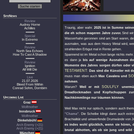
SiteNews
Review
Audrey Horne
Traurig, aber wahr.
2025 ist in Summe seiner
Achilles
die eh schon mageren Jahre zuvor.
Sind wir
Special
Wasserhahn geronnen sind am Start waren, denn 
In Extremo
ausmalen, was aus dem Heavy Metal wird, wenn 
Review
strahlenden Erbgut mal in Rente gehen.
North Sea Echoes
How To Cast A Shadow
Spannend ist im Metal schon lange nichts mehr.
es dann ja
bis auf wenige Ausnahmen do
Review
Momente des Jahres sorgen dürfen oder vi
Ignition
All Will Die
TESTAMENT
:
Das sind die Künstler mit 
SO
muss man eben auch
Max Cavalera und
Live
21.07.2026
nehmen
.
Bleed From Within
SOULFLY
Warum?
Weil er mit
unermüd
Conrad Sohm, Dornbirn
Dreadlockmaden und Kopfschuppen zum
Upcoming Live
Nachkömmlinge nur träumen können.
Graz
Wolfmother
Weil Max nicht nur optisch, sondern auch the
Innsbruck
"Chama"
. Die Scheibe klingt dann auch ext
Wolfmother
Brachialität und umwerfende Drumwände von Jun
Dinkelsbühl
es indes wohl glücklich, wenn sie hören,
Arch Enemy (+21)
Arch Enemy (+21)
brutal abhotten, als ob sie jung und wild
München