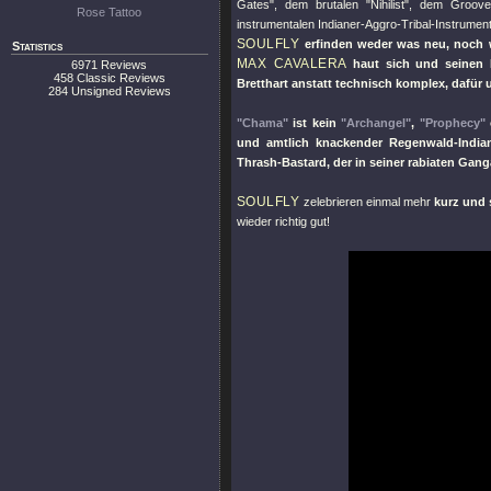
Gates"
, dem brutalen
"Nihilist"
, dem Groov
Rose Tattoo
instrumentalen Indianer-Aggro-Tribal-Instrumen
SOULFLY
erfinden weder was neu, noch w
Statistics
MAX CAVALERA
haut sich und seinen 
6971 Reviews
458 Classic Reviews
Bretthart anstatt technisch komplex, dafü
284 Unsigned Reviews
"Chama"
ist kein
"Archangel"
,
"Prophecy"
und amtlich knackender Regenwald-Indiane
Thrash-Bastard, der in seiner rabiaten Gan
SOULFLY
zelebrieren einmal mehr
kurz und 
wieder richtig gut!