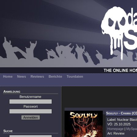
Home
News
Reviews
Berichte
Tourdaten
Anmeldung
Benutzername
Passwort
Soulfly - Chama (C
Label: Nuclear Blast
VÖ: 25.10.2025
Homepage
|
MySpa
Suche
Art: Review