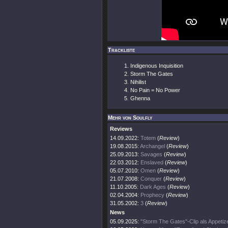
Trackliste
Indigenous Inquisition
Storm The Gates
Nihilist
No Pain = No Power
Ghenna
Mehr von Soulfly
Reviews
14.09.2022:
Totem
(
Review
)
19.08.2015:
Archangel
(
Review
)
25.09.2013:
Savages
(
Review
)
22.03.2012:
Enslaved
(
Review
)
05.07.2010:
Omen
(
Review
)
21.07.2008:
Conquer
(
Review
)
11.10.2005:
Dark Ages
(
Review
)
02.04.2004:
Prophecy
(
Review
)
31.05.2002:
3
(
Review
)
News
05.09.2025:
"Storm The Gates"-Clip als Appetiz